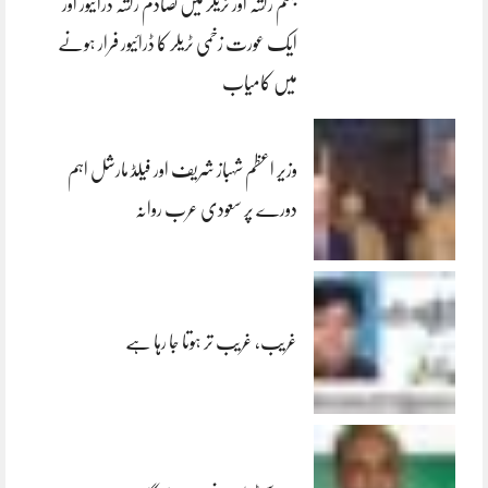
جہلم رکشہ اور ٹریلر میں تصادم رکشہ ڈرائیور اور
ایک عورت زخمی ٹریلر کا ڈرائیور فرار ہونے
میں کامیاب
وزیر اعظم شہباز شریف اور فیلڈ مارشل اہم
دورے پر سعودی عرب روانہ
غریب، غریب تر ہوتا جا رہا ہے