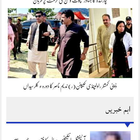
چارسدہ کا بہادر سپوت وطن کی حرمت پر قربان
ڈپٹی کمشنر راولپنڈی کیپٹن(ر) ندیم ناصر کا دورہء کلرسیداں
اہم خبریں