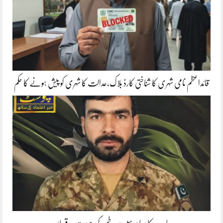
قائداعظم نامی شہری کا شناختی کارڈ بلاک،عدالت کا شہری کو پیش ہونے کا حکم