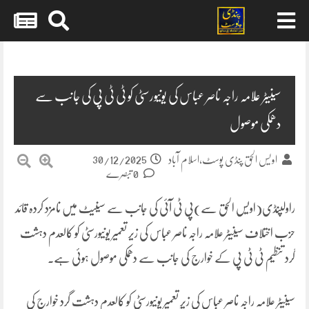
Skip
to
content
سینیٹر علامہ راجہ ناصر عباس کی یونیورسٹی کو ٹی ٹی پی کی جانب سے
دھمکی موصول
30/12/2025
اویس الحق پنڈی پوسٹ،اسلام آباد
0 تبصرے
راولپنڈی(اویس الحق سے)پی ٹی آئی کی جانب سے سینیٹ میں نامزد کردہ قائد
حزب اختلاف سینیٹر علامہ راجہ ناصر عباس کی زیر تعمیر یونیورسٹی کو کالعدم دہشت
گرد تنظیم ٹی ٹی پی کے خوارج کی جانب سے دھمکی موصول ہوئی ہے۔
سینیٹر علامہ راجہ ناصر عباس کی زیرِ تعمیر یونیورسٹی کو کالعدم دہشت گرد خوارج کی