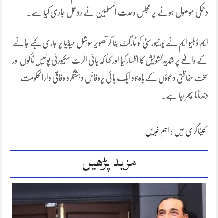
دھمکی موصول ہونے پر مجلس وحدت المسلمین نے ردعمل جاری کیا ہے۔
ایم ڈبلیو ایم نے یورنیورسٹی کو ٹارگٹ بنا کر تصویر سوشل میڈیا پر جاری کیے جانے
کے واقعے پر شدید تشویش کا اظہار کیا اور کہا کہ ہائی الرٹ سکیورٹی پولیس ناکوں اور
سخت حفاظتی دعوؤں کے باوجود ایک ہائی پروفائل دہشتگرد وفاقی دارالحکومت
دندناتا پھر رہا ہے۔
کیٹاگری میں :
اہم خبریں
مزید پڑھیں