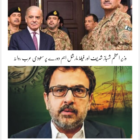
وزیر اعظم شہباز شریف اور فیلڈ مارشل اہم دورے پر سعودی عرب روانہ