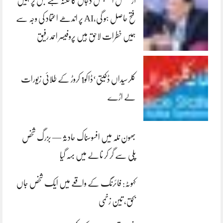
آرٹیفشل انٹلیجنس دجال کا فتنہ ہے جس پر ہمیں
فتح حاصل ہو گی،AI پر اندھے اعتماد کی وجہ سے
ہمیں خطرات لاحق ہیں پروفیسر احمد رفیق
کلرسیداں ڈکیتی‘ڈاکو1 کروڑ کے طلائی زیورات
لے اڑے
بھون نلہ میں افسوسناک حادثہ — بزرگ شخص
پلی سے گر کر نالے میں بہہ گیا
کہوٹہ: فائرنگ کے واقعے میں ایک شخص جاں
بحق، تین زخمی