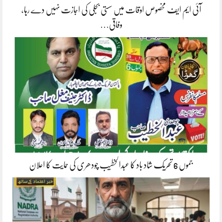
آئی ایم ایف مخصوص اوقات میں سستی بجلی کی اجازت نہیں دے رہا،
وفاقی…
جموں 6 تحریک شاد باد کا عبدالخطیب چودھری کی حمایت کا اعلان