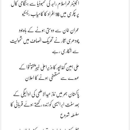
انجینئر قمراسلام راجہ کی کمبوڈیا سے ہنگامی کال
پر چکری میں 16 افراد کا کامیاب ریسکیو
عمران خان سے دوستی ہونے کے باوجود
چودھری نثار نے تحریک انصاف میں شمولیت
سے انکاری رہے
علی امین گنڈاپور کا وزیراعلیٰ خیبرپختونخوا کے
عہدے سے مستعفی ہونے کا اعلان
پاکستان بھر میں نمازِ عیدالاضحی کی ادائیگی کے
بعد سنتِ ابراہیمی کو زندہ رکھتے ہوئے قربانی کا
سلسلہ شروع