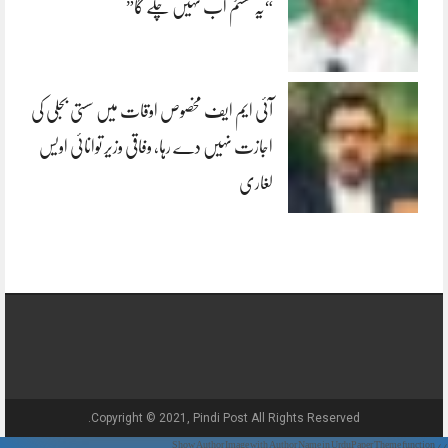
“یہ سسٹم اب نہیں چلے گا”
آئی ایم ایف مخصوص اوقات میں سستی بجلی کی
اجازت نہیں دے رہا، وفاقی وزیر توانائی اویس
لغاری
Copyright © 2021, Pindi Post All Rights Reserved.
// Show Author Image with Author Name in UrduPaper Theme function