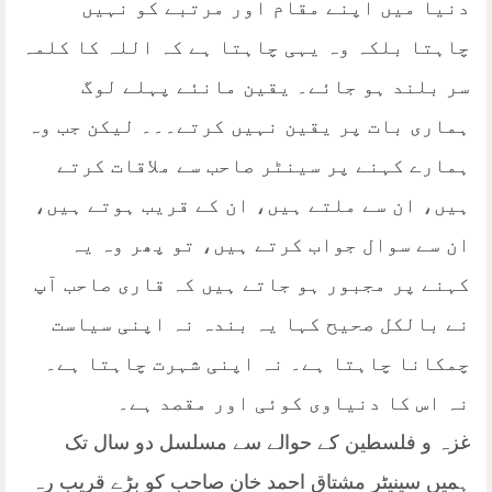
دنیا میں اپنے مقام اور مرتبے کو نہیں
چاہتا بلکہ وہ یہی چاہتا ہے کہ اللہ کا کلمہ
سر بلند ہو جائے۔ یقین مانئے پہلے لوگ
ہماری بات پر یقین نہیں کرتے۔۔۔ لیکن جب وہ
ہمارے کہنے پر سینٹر صاحب سے ملاقات کرتے
ہیں، ان سے ملتے ہیں، ان کے قریب ہوتے ہیں،
ان سے سوال جواب کرتے ہیں، تو پھر وہ یہ
کہنے پر مجبور ہو جاتے ہیں کہ قاری صاحب آپ
نے بالکل صحیح کہا یہ بندہ نہ اپنی سیاست
چمکانا چاہتا ہے۔ نہ اپنی شہرت چاہتا ہے۔
نہ اس کا دنیاوی کوئی اور مقصد ہے۔
غزہ و فلسطین کے حوالے سے مسلسل دو سال تک
ہمیں سینیٹر مشتاق احمد خان صاحب کو بڑے قریب رہ