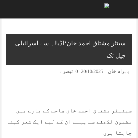
Skip
to
content
سینٹر مشتاق احمد خان‘اڈیالہ سے اسرائیلی
جیل تک
بہرام خان
20/10/2025
0 تبصرے
سینیٹر مشتاق احمد خان صاحب کے بارے میں
مضمون لکھنے سے پہلے ان کے لیے ایک شعر کہنا
چاہتا ہوں