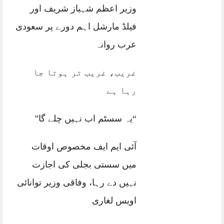
وزیر اعظم شہباز شریف اور
فیلڈ مارشل اہم دورے پر سعودی
عرب روانہ
غریب، غریب تر ہوتا جا
رہا ہے
“یہ سسٹم اب نہیں چلے گا”
آئی ایم ایف مخصوص اوقات
میں سستی بجلی کی اجازت
نہیں دے رہا، وفاقی وزیر توانائی
اویس لغاری