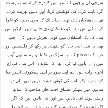
سوچی ان پرچوں کے اندر اس کا درج کرنا، اسے دہشت
گرد ثابت کرنے کی کوشش کرنا، اور انہیں تھریٹ کرتے
تھے۔ دھمکیاں دیتے تھے۔ یہاں تک کہ بیوی بچوں کو اغوا
کرنے کی اس بندے کو دھمکیاں دی جاتی تھیں۔ لیکن اس
بندے کے پائے استقلال میں کوئی لغزش نہیں آئی۔ جب
بھی یہ بندہ اپنی جان کو ہتھیلی پر رکھ کر فلسطین اور
غزہ کے احتجاج کے لیے سڑک پر نکلتا تو ہم ساتھی آپس
میں یہی باتیں کیا کرتے تھے کہ شاید یہ اس بندے کی آج
آخری رات ہو۔ ہم اپنے طور پر اپنی سیکورٹی انہیں دیا
کرتے تھے لیکن اس کی کوئی حیثیت نہیں تھی۔ ان دو
سالوں میں سینٹر مشتاق احمد خان صاحب کے ساتھ
رہتے ہوئے اتنی یادیں ہیں اور اتنی باتیں ہیں کہ اگر
لکھنا شروع کروں تو شاید کتاب بن جائے۔ اور الحمدللہ