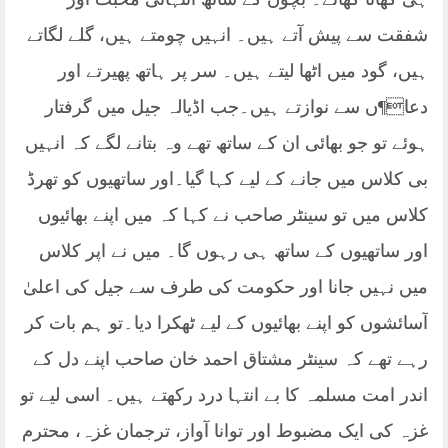
شفقت سے پیش آتے ہیں۔ انہیں چومتے ہیں، گلے لگاتے
ہیں، گود میں اٹھا لیتے ہیں۔ سر پر ہاتھ پھیرتے اور
دعا¶ں سے نوازتے ہیں۔جب اڈیالہ جیل میں گرفتار
ہوئے تو جو بھائی ان کے ساتھ تھے وہ بتانے لگے کہ انہیں
بی کلاس میں جانے کے لیے کہا گیا۔اور ساتھیوں کو تھرڈ
کلاس میں تو سینٹر صاحب نے کہا کہ میں اپنے بھائیوں
اور ساتھیوں کے ساتھ ہی رہوں گا۔ میں نے اپر کلاس
میں نہیں جانا اور حکومت کی طرف سے جیل کی اعلیٰ
آسائشوں کو اپنے بھائیوں کے لیے ٹھکرا دیا۔تو ہم بات کر
رہے تھے کہ سینٹر مشتاق احمد خان صاحب اپنے دل کے
اندر امت مسلمہ کا بے انتہا درد رکھتے ہیں۔ اسی لیے تو
غزہ کی ایک مضبوط اور توانا آواز، ترجمان غزہ، محترم