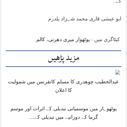
گے۔
ابو عیسٰی قاری محمد شہزاد یلدرم
کیٹاگری میں :
پوٹھوار میری دھرتی
،
کالم
مزید پڑھیں
عبدالخطیب چوھدری کا مسلم کانفرنس میں شمولیت
کا اعلان
پوٹھوہار میں موسمیاتی تبدیلی کے اثرات اور موسم
گرما کے دورانیے میں تبدیلی کے…