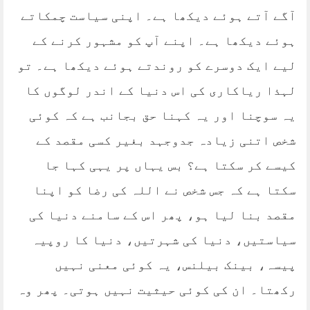
آگے آتے ہوئے دیکھا ہے۔ اپنی سیاست چمکاتے
ہوئے دیکھا ہے۔ اپنے آپ کو مشہور کرنے کے
لیے ایک دوسرے کو روندتے ہوئے دیکھا ہے۔ تو
لہذا ریاکاری کی اس دنیا کے اندر لوگوں کا
یہ سوچنا اور یہ کہنا حق بجانب ہے کہ کوئی
شخص اتنی زیادہ جدوجہد بغیر کسی مقصد کے
کیسے کر سکتا ہے؟ بس یہاں پر یہی کہا جا
سکتا ہے کہ جس شخص نے اللہ کی رضا کو اپنا
مقصد بنا لیا ہو، پھر اس کے سامنے دنیا کی
سیاستیں، دنیا کی شہرتیں، دنیا کا روپیہ
پیسہ، بینک بیلنس، یہ کوئی معنی نہیں
رکھتا۔ ان کی کوئی حیثیت نہیں ہوتی۔ پھر وہ