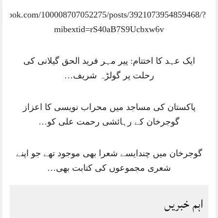
acebook.com/100008707052275/posts/3921073954859468/?
mibextid=rS40aB7S9Ucbxw6v
ایک عہد کا اختتام: پیر مہر فرید الحق گیلانی کی
رحلت پر گولڑہ شریف…
پاکستان کی مساجد میں محراب نویسی کا اعزاز
گوجرخان کے رہائشی رحمت علی کو…
گوجرخان میں چندایسے شعرا بھی موجود تھے جو اپنے
شعری مجموعوں کی کتابت بھی…
اہم خبریں