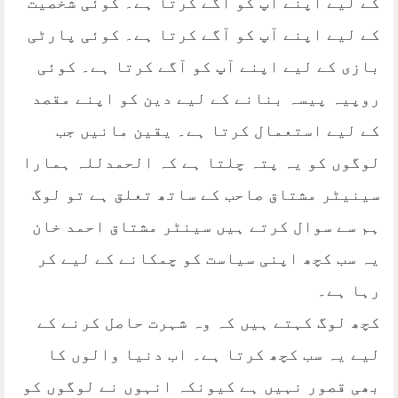
کے لیے اپنے اپ کو آگے کرتا ہے۔ کوئی شخصیت
کے لیے اپنے آپ کو آگے کرتا ہے۔ کوئی پارٹی
بازی کے لیے اپنے آپ کو آگے کرتا ہے۔ کوئی
روپیہ پیسہ بنانے کے لیے دین کو اپنے مقصد
کے لیے استعمال کرتا ہے۔ یقین مانیں جب
لوگوں کو یہ پتہ چلتا ہے کہ الحمدللہ ہمارا
سینیٹر مشتاق صاحب کے ساتھ تعلق ہے تو لوگ
ہم سے سوال کرتے ہیں سینٹر مشتاق احمد خان
یہ سب کچھ اپنی سیاست کو چمکانے کے لیے کر
رہا ہے۔
کچھ لوگ کہتے ہیں کہ وہ شہرت حاصل کرنے کے
لیے یہ سب کچھ کرتا ہے۔ اب دنیا والوں کا
بھی قصور نہیں ہے کیونکہ انہوں نے لوگوں کو