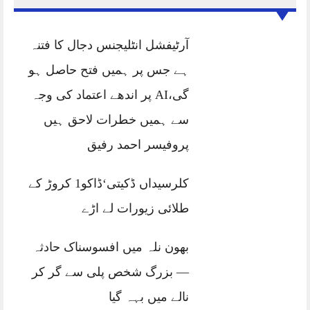
آرٹیفشل انٹلیجنس دجال کا فتنہ
ہے جس پر ہمیں فتح حاصل ہو
گی،AI پر اندھے اعتماد کی وجہ
سے ہمیں خطرات لاحق ہیں
پروفیسر احمد رفیق
کلرسیداں ڈکیتی‘ڈاکو1 کروڑ کے
طلائی زیورات لے اڑے
بھون نلہ میں افسوسناک حادثہ
— بزرگ شخص پلی سے گر کر
نالے میں بہہ گیا