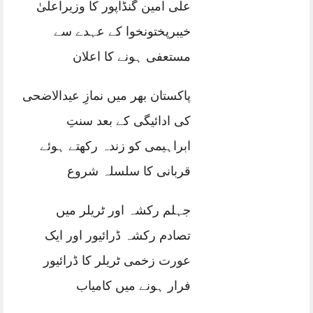
علی امین گنڈاپور کا وزیراعلیٰ
خیبرپختونخوا کے عہدے سے
مستعفی ہونے کا اعلان
پاکستان بھر میں نمازِ عیدالاضحی
کی ادائیگی کے بعد سنتِ
ابراہیمی کو زندہ رکھتے ہوئے
قربانی کا سلسلہ شروع
جہلم رکشہ اور ٹریلر میں
تصادم رکشہ ڈرائیور اور ایک
عورت زخمی ٹریلر کا ڈرائیور
فرار ہونے میں کامیاب