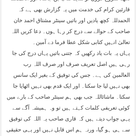
قارئین کرام کی خدمت میں یہ گزارش بھی ہے کہ
الحمدللہ کچھ یادیں اور باتیں سینٹر مشتاق احمد خان
صاحب کے حوالے سے درج کر رہا ہوں۔ دعا کریں اللہ
تعالیٰ انہیں کتابی شکل عطا فرما دے آمین۔
یہاں یہ بات یاد رکھیں کہ جتنی باتیں یہاں درج کی جا
رہی ہیں اصل تعریف صرف اور صرف اللہ رب
العالمین کی ہے۔ جس کی توفیق کے بغیر ایک سانس
بھی نہیں لیا جا سکتا۔ اور ایک قدم بھی نہیں اٹھایا جا
سکتا۔ ماشائاللہ جب بھی ہم سینٹر صاحب کے بارے میں
کوئی تعریفی کلمات کہتے ہیں تو وہ ہمیشہ آگے سے
یہی جواب دیتے ہیں کہ قاری صاحب یہ اللہ کی توفیق
سے ہی ہو گیا، ورنہ ہم اس قابل نہیں اور یہی حقیقی