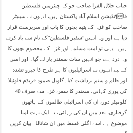
جناب جلال الفرا صاحب جو کہ چیئرمین فلسطین
فا¶نڈیشن اسلام آباد پاکستان ہیں، انہوں نے سینیٹر
صاحب کو غزہ کے یتیم بچوں کا باپ اور سرپرست قرار
دیا ہے اور وہ انہیں“سفیر فلسطین”کے نام سے یاد کرتے
ہیں۔ یہی تو امت مسلمہ اور غزہ کے معصوم بچوں کا
وہ درد ہے، جو انہیں سات سمندر پار لے گیا۔ اور اسی
کے لیے انہوں نے اسرائیلیوں کا ہر طرح کا جبرو تشدد
اور ظلم و ستم برداشت کیا۔گلوبل صمود فریڈم فلوٹیلا
کی پوری کہانی، سمندر کا سفر، غزہ سے صرف 40
کلومیٹر دور، ان کی اسرائیلی ظالموں کے ہاتھوں
گرفتاری، بعد میں ان کی رہائی، یہ ایک بہت لمبا
موضوع ہے اسے اگلی قسط میں ان شائاللہ بیان کریں