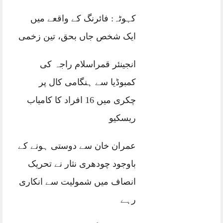
کہوٹہ: فائرنگ کے واقعے میں
ایک شخص جاں بحق، تین زخمی
انجینئر قمراسلام راجہ کی
کمبوڈیا سے ہنگامی کال پر
چکری میں 16 افراد کا کامیاب
ریسکیو
عمران خان سے دوستی ہونے کے
باوجود چودھری نثار نے تحریک
انصاف میں شمولیت سے انکاری
رہے