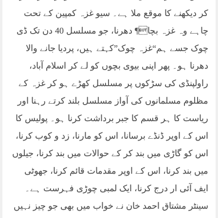
کر دیکھنے کا موقع ملا ہے۔ سیو غزہ کمپین کے تحت
چاہے وہ غزہ بچا¶ دھرنا، جو مسلسل 40 دن تک ڈی
چوک جسے ہم“غزہ چوک”کہتے ہیں، پردیا جانے والا
دھرنا ہو۔ پھر اپنی بیوی بچوں کو لے کر اسلام آباد،
راولپنڈی کی سڑکوں پر مسلسل کھڑے ہو کر غزہ کے
مظلوم مسلمانوں کی آواز مسلسل بلند کرتے رہنا اور
ریاست کا ہر قسم کا جبر برداشت کرنا ہو۔ پولیس کا
اس کے اوپر ڈنڈے برسانا، اس کو مارنا، زد و کوب کرنا،
اس کو گاڑی میں بند کر کے حوالات میں بند کرنا، جیلوں
میں بند کرنا، اس کے اوپر مقدمات قائم کرنا، جھوٹی
ایف آئی ار درج کرنا، ایک لمبی چوڑی فہرست ہے۔
سینٹر مشتاق احمد خان نے خواب میں بھی جو چیز نہیں