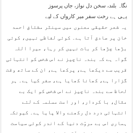
نگاہ بلند، سخن دل نواز، جاں پرسوز
یہی ہے رخت سفر میر کارواں کے لیے
یہ شعر حقیقی معنوں میں سینٹر مشتاق احمد
خان پر صادق آتا ہے۔ کوئی لفاظی نہیں، کوئی
بڑھا چڑھا کر بات نہیں کر رہا، میرا اللہ
گواہ ہے کہ بندہ ناچیز نے اس شخص کو انتہائی
قریب سے دیکھا ہے، پرکھا ہے، ان کے ساتھ وقت
گزارا ہے، کھانا کھایا ہے، سفر کیا ہے۔ ہر
لحاظ سے بندہ ناچیز نے اس شخص کو ایک بے
مثال، با کردار، اور امت مسلمہ کے لئے
انتہائی درد دل رکھنے والا پایا ہے۔ کیونکہ
ہماری اس بے مروّت دنیا کے اندر کوئی سیاست