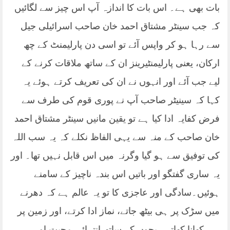
بات بھی ہے۔ اس بات کا اندازہ آپ اس چیز سے لگائیں
کہ جب سینٹر مشتاق احمد خان صاحب اسرائیلی جیل
سے رہا ہو کر واپس آئے تو اسی دن پارلیمنٹ کے چھ
ارکان، یعنی پارلیمنٹیرینز ان کے ساتھ ملاقات کرنے کے
لیے جب آئے اور انہوں نے ان کی تعریف کرتے ہوئے یہ
کہا کہ سینیٹر صاحب آپ نے پوری قوم کی طرف سے
فرض کفایہ ادا کیا ہے تو یقین مانیں سینٹر مشتاق احمد
خان صاحب کے منہ سے یہی الفاظ نکلے کہ یہ سب اللہ
کی توفیق سے ہو گیا وگرنہ میں اس قابل نہیں تھا۔ اور
یہ ساری گفتگو اور باتیں اس بندہ ناچیز کے سامنے
ہوئیں۔سادگی اور عاجزی کا تو یہ عالم ہے کہ دھرنے
میں سڑک پر ہی بیٹھ جاتے، نماز ادا کرتے، اور زمین پر
ہی کھانا کھاتے۔ بچوں کے ساتھ انتہائی محبت اور