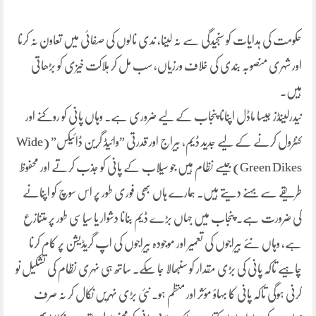
حکومت کی ہدایات کو سنجیدگی سے نہ لینا، ندی نالوں کی صفائی میں تعاون نہ کرنا
اور شہری منصوبہ بندی کی خلاف ورزیاں، سب مل کر ہلاکت خیزی کو بڑھاتی
ہیں۔
نیدرلینڈز جیسا ماڈل اپنانا پنجاب کے لیے ضروری ہے۔ وہاں پانی کو روکنے اور
کنٹرول کرنے کے لیے جدید ڈیم، بیراج اور قدرتی ”وائیڈ گرین ڈائیکس” (Wide
Green Dikes)جیسے نظام ہیں جو سیلاب کے پانی کو جذب کرتے اور محفوظ
طریقے سے بہنے دیتے ہیں۔ ہمارے ہاں بھی فوری طور پر اس سوچ کو اپنانے
کی ضرورت ہے۔ پنجاب میں جہاں بڑے ڈیم بنانا دشوار یا سیاسی طور پر متنازع
ہے، وہاں نئے بیراجوں کی تعمیر اور موجودہ بیراجوں کی اپ گریڈیشن پر کام کرنا
چاہیے تاکہ پانی کی بڑی مقدار کو سنبھالا جا سکے۔ ساتھ ہی نہری نظام کی تشکیل نو
کرنی ہوگی تاکہ پانی کا بہاؤ مؤثر اور منظم ہو۔ نئی بڑی نہریں نکال کر نہ صرف