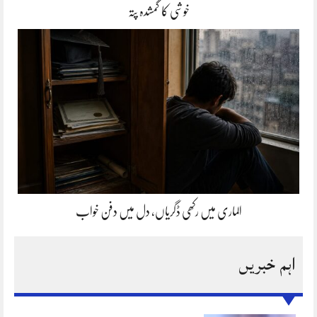
خوشی کا گمشدہ پتہ
الماری میں رکھی ڈگریاں، دل میں دفن خواب
اہم خبریں