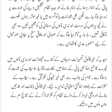
پانی کے ذخائر بڑھانے، ڈیم بنانے اور جدید نظام تشکیل دینے کی ضرورت پر
زور دیا جاتا رہا ہے لیکن عملی اقدامات یا تو آہستہ ہیں یا غیر مؤثر۔ جہاں حکومت
نے کچھ بیراجوں کی مرمت اور ندی نالوں کی صفائی کی کوششیں کیں، وہ بھی
ناکافی تھیں۔ بار بار یہ تاثر دیا جاتا ہے کہ صوبائی اور وفاقی سطح پر سیلابی صورتحال
کے لیے منصوبہ بندی کا فقدان ہے۔
مزید یہ کہ غیر قانونی تعمیرات، دریاؤں کے کنارے تجاوزات اور ندی نالوں میں
کچرے کا جمع ہونا بھی پانی کے بہاؤ میں رکاوٹ بنتا رہا، جو سیلاب کی شدت کو
بڑھاتا ہے۔عوام کی جانب سے بھی غیر سنجیدگی نظر آتی ہے۔ سیلاب کے
خطرات کے باوجود حفاظتی احتیاطی تدابیر نہ لینے، غیر قانونی باغات اور عمارتیں
بنانے اور وقتی خبردار کرنے والے نظام کو نظر انداز کرنے کے نتائج ہم نے
حالیہ دنوں میں دیکھے۔