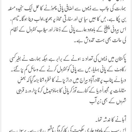
بھارت کی جانب سے ڈیموں سے اضافی پانی چھوڑنے کا عمل ایک سنجیدہ مسئلہ
بن چکا ہے، جس کا ہمیں سیاسی اور سفارتی محاذ پر بھرپور جواب دینا ہوگا۔ تاہم،
اس بیرونی چیلنج کے باوجود ہمارے پانی کے ذخائر اور سیلاب کنٹرول کے نظام
کی حالت بھی بہت مخدوش ہے۔
پاکستان میں ڈیموں کی تعداد نہ ہونے کے برابر ہے جبکہ بھارت نے بغیر کسی
رکاوٹ کے پانی بہایا، جس سے پانی کو کنٹرول کرنے کے وسائل کم پڑ گئے۔
دریائے چناب پر قادرآباد بیراج میں دراڑ پڑنے کا خطرہ اتنا بڑھ گیا کہ بعض
مقامات پر مجبوراً دریا کے کنارے توڑ کر پانی کا بہاؤ تبدیل کرنا پڑا، ورنہ قریبی
شہروں کے بھی زیر آب
آجانے کا خدشہ تھا۔
اس سب کے باوجود ہماری حکومت کی کارکردگی ناقص رہی ہے۔ برسوں سے