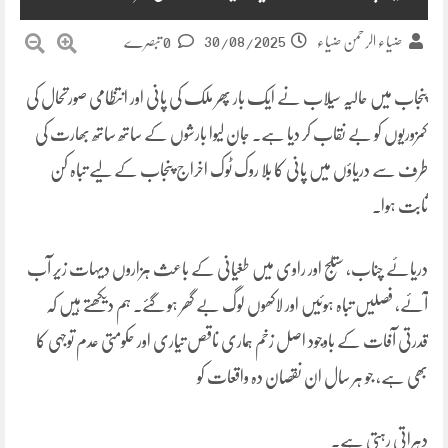
30/08/2025
ضیاء الرحمن ضیاء
0 تبصرے
پنجاب میں حالیہ سیلاب نے ایک بار پھر ملک کی پانی اور انتظامی صورتحال کی
کمزوریوں کو بے نقاب کر دیا ہے۔ جان لیوا بارشوں کے ساتھ ساتھ بھارت کی
طرف سے دریاؤں میں پانی کا بلا روک ٹوک اخراج پنجاب کے لیے تباہ کن
ثابت ہوا۔
دریائے چناب، ستلج اور راوی میں طغیانی کے باعث ہزاروں دیہات زیر آب
آئے، فصلیں تباہ ہوئیں اور لاکھوں لوگ بے گھر ہو گئے۔ ہم دیکھتے ہیں کہ
قدرتی آفات کے باوجود اصل زخم ہماری ناقص تیاری اور حکومتی عدم توجہی کا
بھی ہے، جو ہر سال ان نقصان دہ واقعات کو
دہراتی رہتی ہے۔