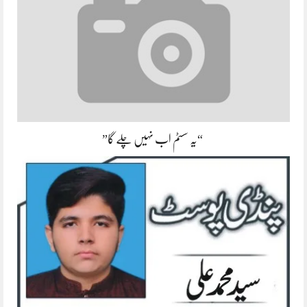
“یہ سسٹم اب نہیں چلے گا”