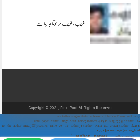
غریب، غریب تر ہوتا جا رہا ہے
Copyright © 2021, Pindi Post All Rights Reserved.
// Show Author Image with Author Name in UrduPaper Theme function
urdu_paper_author_image_with_name($content) { if (is_single()) { $author_id =
get_the_author_meta('ID'); $author_name = get_the_author(); $author_avatar = get_avatar($author_id, 48);
// 48px size image $author_html = '
' . $author_name . '
' . $author_avatar . '