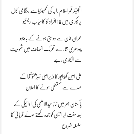
انجینئر قمراسلام راجہ کی کمبوڈیا سے ہنگامی کال
پر چکری میں 16 افراد کا کامیاب ریسکیو
عمران خان سے دوستی ہونے کے باوجود
چودھری نثار نے تحریک انصاف میں شمولیت
سے انکاری رہے
علی امین گنڈاپور کا وزیراعلیٰ خیبرپختونخوا کے
عہدے سے مستعفی ہونے کا اعلان
پاکستان بھر میں نمازِ عیدالاضحی کی ادائیگی کے
بعد سنتِ ابراہیمی کو زندہ رکھتے ہوئے قربانی کا
سلسلہ شروع