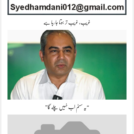
غریب، غریب تر ہوتا جا رہا ہے
“یہ سسٹم اب نہیں چلے گا”