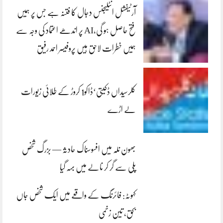
آرٹیفشل انٹلیجنس دجال کا فتنہ ہے جس پر ہمیں
فتح حاصل ہو گی،AI پر اندھے اعتماد کی وجہ سے
ہمیں خطرات لاحق ہیں پروفیسر احمد رفیق
کلرسیداں ڈکیتی‘ڈاکو1 کروڑ کے طلائی زیورات
لے اڑے
بھون نلہ میں افسوسناک حادثہ — بزرگ شخص
پلی سے گر کر نالے میں بہہ گیا
کہوٹہ: فائرنگ کے واقعے میں ایک شخص جاں
بحق، تین زخمی