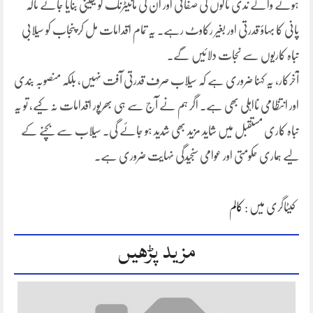
ہونے والے ندی نالوں کی صفائی اور ان کی مانیٹرنگ کو یقینی بنایا جائے تاکہ
پانی کا بہاؤ قدرتی اور بغیر رکاوٹ رہے۔ یہ تمام اقدامات مل کر پنجاب کو سیلابی
تباہ کاریوں سے نجات دلائیں گے۔
آخرکار، یہ کہنا ضروری ہے کہ سیلاب صرف قدرتی آفت نہیں، بلکہ منصوبہ بندی
اور انتظامی نااہلی بھی ہے۔ اگر ہم نے آج سے ہی بھرپور اقدامات نہ کیے، تو یہ
تباہ کاری مستقبل میں شاید مزید بھی شدید ہو جائے گی۔ سیلاب سے بچنے کے
لیے ہماری حکومتی اور عوامی سنجیدگی نہایت ضروری ہے۔
کیٹاگری میں :
کالم
مزید پڑھیں