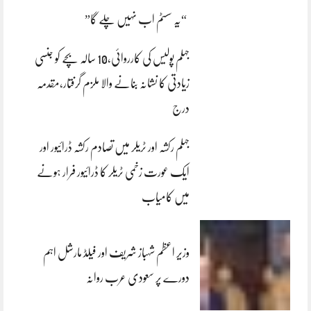
“یہ سسٹم اب نہیں چلے گا”
جہلم پولیس کی کارروائی،10 سالہ بچے کو جنسی
زیادتی کا نشانہ بنانے والا ملزم گرفتار،مقدمہ
درج
جہلم رکشہ اور ٹریلر میں تصادم رکشہ ڈرائیور اور
ایک عورت زخمی ٹریلر کا ڈرائیور فرار ہونے
میں کامیاب
وزیر اعظم شہباز شریف اور فیلڈ مارشل اہم
دورے پر سعودی عرب روانہ