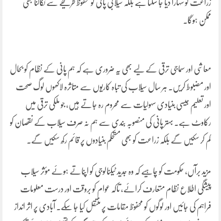
زراعت کو سہارا دیا جا سکتا ہے بلکہ سیلابی پانی کو محفوظ طریقے سے نکالنا بھی
ممکن ہوگا۔
معاشی اور سماجی ترقی کے لیے بھی یہ ضروری ہے کہ ہم پانی کے نظام کو بحال
اور مضبوط کریں۔ ہر سال سیلاب کی تباہ کاریوں سے متاثرہ لاکھوں لوگ صحت
اور تعلیم جیسی بنیادی سہولیات سے محروم رہ جاتے ہیں، جو ملکی ترقی میں
رکاوٹ ہے۔ بہتر پانی کی منصوبہ بندی سے ہم نہ صرف سیلاب کے نقصان کو
کم کر سکیں گے بلکہ زراعت کو بھی مستحکم بنیادوں پر قائم رکھ سکیں گے۔
مزید برآں، حکومت کو چاہیے کہ وہ جدید ٹیکنالوجی کو اپناتے ہوئے مؤثر سیلاب
پیشگی اطلاع نظام متعارف کرائے، تاکہ عوام کو بروقت اور درست معلومات
فراہم کی جائیں اور لوگوں کو محفوظ مقامات پر منتقل کیا جا سکے۔ آبادی پر اثر انداز