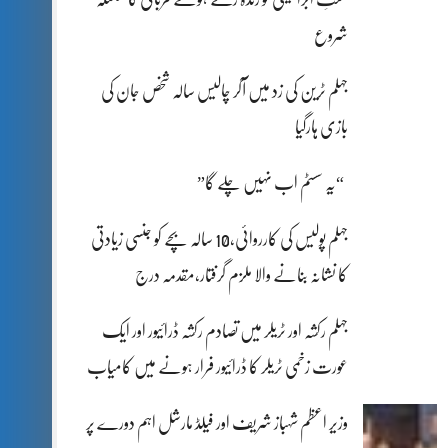
شروع
جہلم ٹرین کی زد میں آکر چالیس سالہ شخص جان کی
بازی ہارگیا
“یہ سسٹم اب نہیں چلے گا”
جہلم پولیس کی کارروائی،10 سالہ بچے کو جنسی زیادتی
کا نشانہ بنانے والا ملزم گرفتار،مقدمہ درج
جہلم رکشہ اور ٹریلر میں تصادم رکشہ ڈرائیور اور ایک
عورت زخمی ٹریلر کا ڈرائیور فرار ہونے میں کامیاب
وزیر اعظم شہباز شریف اور فیلڈ مارشل اہم دورے پر