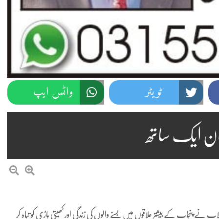
ٹویٹر
واٹس ایپ
حان ایک ساتھ
ے پنجاب کے بیشتر علاقوں میں بسنے والوں کی زندگی اور کھیتی باڑی کو تباہ کر