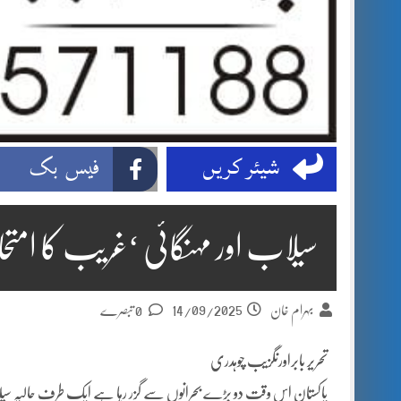
شیئر کریں
فیس بک
سیلاب اور مہنگائی ‘غریب کا امت
14/09/2025
بہرام خان
0 تبصرے
تحریر بابراورنگزیب چوہدری
پاکستان اس وقت دو بڑے بحرانوں سے گزر رہا ہے ایک طرف حالیہ سیلاب ن