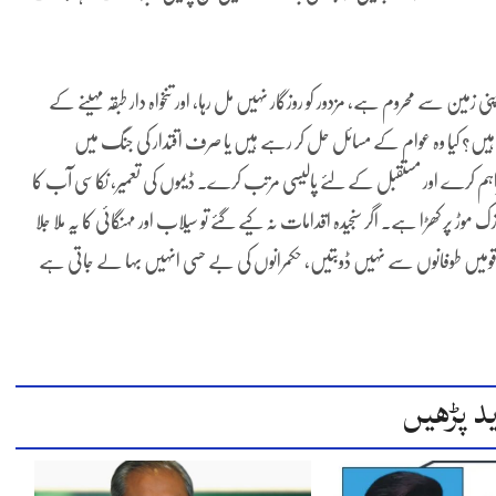
ن سے محروم ہے، مزدور کو روزگار نہیں مل رہا، اور تنخواہ دار طبقہ مہینے کے
ہیں؟ کیا وہ عوام کے مسائل حل کر رہے ہیں یا صرف اقتدار کی جنگ میں
م کرے اور مستقبل کے لئے پالیسی مرتب کرے۔ ڈیموں کی تعمیر، نکاسی آب کا
ڑ پر کھڑا ہے۔ اگر سنجیدہ اقدامات نہ کیے گئے تو سیلاب اور مہنگائی کا یہ ملا جلا
کہ قومیں طوفانوں سے نہیں ڈوبتیں، حکمرانوں کی بے حسی انہیں بہا لے جاتی ہے
د پڑھیں