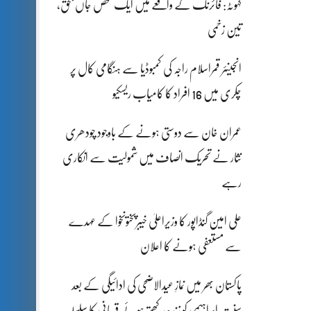
کہوٹہ: فائرنگ کے واقعے میں ایک شخص جاں بحق،
تین زخمی
انجینئر قمراسلام راجہ کی کمبوڈیا سے ہنگامی کال پر
چکری میں 16 افراد کا کامیاب ریسکیو
عمران خان سے دوستی ہونے کے باوجود چودھری
نثار نے تحریک انصاف میں شمولیت سے انکاری
رہے
علی امین گنڈاپور کا وزیراعلیٰ خیبرپختونخوا کے عہدے
سے مستعفی ہونے کا اعلان
پاکستان بھر میں نمازِ عیدالاضحی کی ادائیگی کے بعد
سنتِ ابراہیمی کو زندہ رکھتے ہوئے قربانی کا سلسلہ