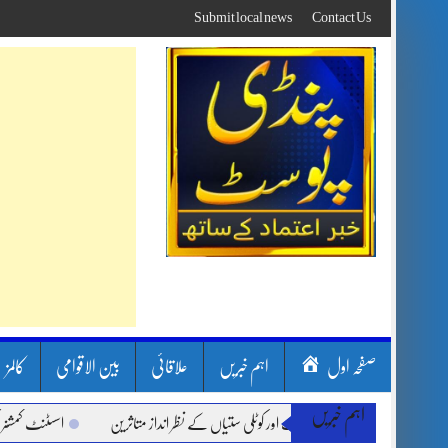
Skip
Submit local news
Contact Us
to
content
صفحہ اول
اہم خبریں
علاقائی
بین الاقوامی
کالمز
اہم خبریں
 بارشیں، لینڈ سلائیڈنگ اور کوٹلی ستیاں کے نظر انداز متاثرین
اسسٹنٹ کمشنر کلرسیداں