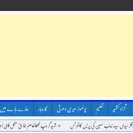
آزاد کشمیر
تعلیم
پوٹھوار میری دھرتی
کاروبار
ہمارے بارے میں
 سیدہ زینب حسین کی پریس کانفرنس
شہید گر وپ کیپٹنعاصم طارق مکمل فوجی اعزاز کے سات