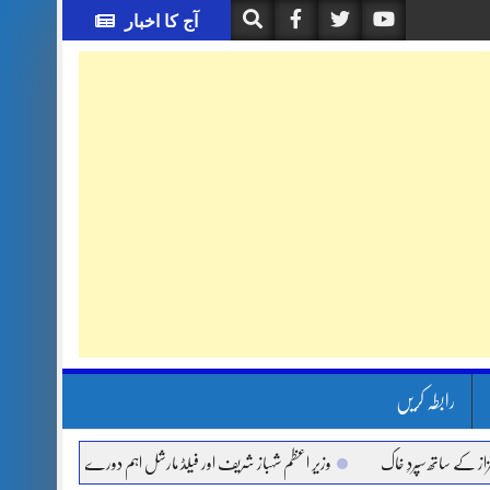
آج کا اخبار
رابطہ کریں
ھ سپردِ خاک
وزیر اعظم شہباز شریف اور فیلڈ مارشل اہم دورے پر سعودی عرب روانہ