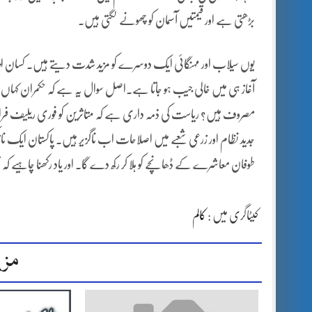
بڑھتی ہے اور قیمتیں آسمان کو چھونے لگتی ہیں۔
یوں سیلاب اور مہنگائی ایک دوسرے کو مزید شدت دیتے ہیں۔ کسان اپنی زمی
آغاز ہی میں خالی جیب ہو جاتا ہے۔اصل سوال یہ ہے کہ حکمران کہاں 
مصروف ہیں؟ ریاست کی ذمہ داری ہے کہ متاثرین کو فوری ریلیف فراہ
جدید نظام اور زرعی شعبے میں اصلاحات اب ناگزیر ہیں۔ پاکستان ایک نازک مو
طوفان معاشرے کے ڈھانچے کو ہلا کر رکھ دے گا۔ اور یاد رکھنا چاہیے 
کیٹاگری میں :
کالم
مزی