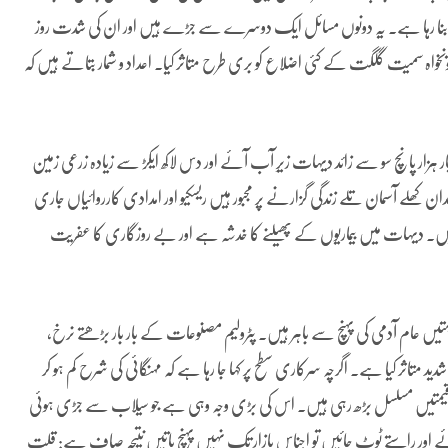
 بنا رہا ہے۔ یہ دونوں مسائل ایک دوسرے سے جڑے ہیں اور ان کی شدت روز
نخواہ سمیت گلگت کے کئی اضلاع کو بری طرح متاثر کیا۔ اعداد و شمار بتاتے ہیں کہ
 ہزار پانچ سو سے زائد دیہات زیرِ آب آئے اور دس لاکھ ایکڑ سے زیادہ زرعی زمین
ان کھلے آسمان تلے زندگی گزارنے پر مجبور ہیں ریسکیو اور امدادی کارروائیاں جاری
ہیں۔ دیہات میں بیماریوں کے پھیلنے کا خدشہ ہے اور بے روزگاری کا عفریت
یں عام آدمی کی پہنچ سے باہر ہیں۔ پٹرولیم مصنوعات کے بار بار بڑھتے نرخ،
د متاثر کیا ہے۔ اگرچہ سرکاری سطح پر کہا جا رہا ہے کہ مہنگائی کی شرح کم ہو کر
کی قیمتیں مسلسل بڑھ رہی ہیں۔ اس کی بڑی وجہ وہی ہے جو سیلاب سے جڑی ہوئی
اور راستے ٹوٹ جائیں تو اجناس بازار تک نہیں پہنچ پاتیں نتیجہ صاف ہے: قلت