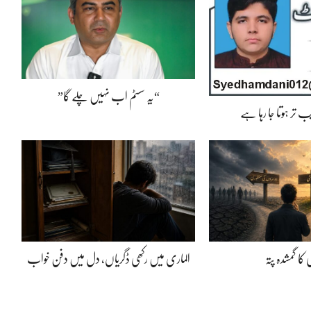
“یہ سسٹم اب نہیں چلے گا”
 تر ہوتا جا رہا ہے
کا گمشدہ پتہ
الماری میں رکھی ڈگریاں، دل میں دفن خواب