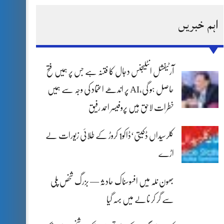
اہم خبریں
آرٹیفشل انٹلیجنس دجال کا فتنہ ہے جس پر ہمیں فتح
حاصل ہو گی،AI پر اندھے اعتماد کی وجہ سے ہمیں
خطرات لاحق ہیں پروفیسر احمد رفیق
کلرسیداں ڈکیتی‘ڈاکو1 کروڑ کے طلائی زیورات لے
اڑے
بھون نلہ میں افسوسناک حادثہ — بزرگ شخص پلی
سے گر کر نالے میں بہہ گیا