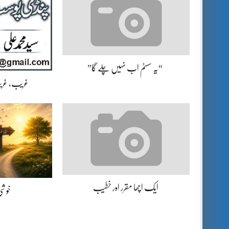
“یہ سسٹم اب نہیں چلے گا”
غریب، غریب
ایک اچھا مقرر اور خطیب
خوشی 