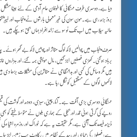
دیا ہے، دوسری طرف مہنگائی کا طوفان عام آدمی کے لئے جینا مشکل
بروز بڑھ رہی ہے۔مون سون کی غیر معمولی بارشوں نے پنجاب اور خیبرپختو
حالیہ سیلاب میں اب تک نو سو سے زائد افراد جہاں بحق ہو چکے ہیں۔
صرف پنجاب میں چوالیس لاکھ لوگ متاثر اور چوبیس لاکھ بے گھر ہوئے۔ چار
برباد ہو گئی۔ کھڑی فصلیں اجڑ گئیں، مال مویشی بہہ گئے، اور ہزاروں خاند
ہیں مگر وسائل کی کمی اور بدانتظامی نے متاثرین کی مشکلات بڑھا دی 
لاکھوں لوگوں کے مستقبل کو نگل رہا ہے۔
مہنگائی دوسری بڑی آفت ہے۔ آٹا، چینی، سبزی، دودھ اور گوشت کی قیمت
روپے کی گرتی ہوئی قدر اور بجلی کے بھاری بلوں نے متوسط طبقے کو بھی شدی
ڈیڑھ فیصد تک آگئی ہے، مگر حقیقت یہ ہے کہ خوراک اور روزمرہ اشیاء
ہے: فصلوں کی تباہی اور رسد کے نظام میں رکاوٹ جب زمین اجڑ جائے 