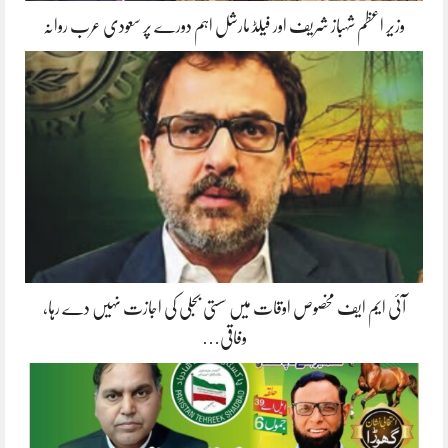
وزیر اعظم شہباز شریف اور فیلڈ مارشل اہم دورے پر سعودی عرب روانہ
آئی ایم ایف مخصوص اوقات میں سستی بجلی کی اجازت نہیں دے رہا،
وفاقی…