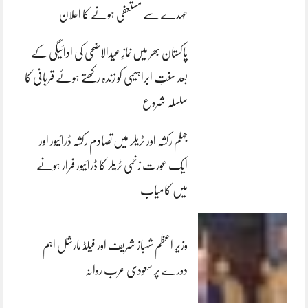
عہدے سے مستعفی ہونے کا اعلان
پاکستان بھر میں نمازِ عیدالاضحی کی ادائیگی کے
بعد سنتِ ابراہیمی کو زندہ رکھتے ہوئے قربانی کا
سلسلہ شروع
جہلم رکشہ اور ٹریلر میں تصادم رکشہ ڈرائیور اور
ایک عورت زخمی ٹریلر کا ڈرائیور فرار ہونے
میں کامیاب
وزیر اعظم شہباز شریف اور فیلڈ مارشل اہم
دورے پر سعودی عرب روانہ