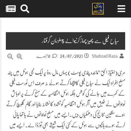
Skip
to
content
سیاح فیملی سے چھیڑ چھاڑ کرنیوالے 5ملزمان گرفتار
24/07/2021
Shahzad Raza
0 تبصرے
مری(امتیاز الحق‘نمائندہ پنڈی پوسٹ) یہاں مال روڈ پر ایک نجی ہوٹل میں چند
مسلح افراد ایک نے سیاح فیملی کا پیچھا کرتے ہوئے نہ صرف اس ٹورسٹ فیملی
کے کمرے میں جانے کی کوشس بلکہ ہوٹل انتظامیہ کے منع کرنے پر اوباش
نوجوانوں نے طیش میں آکر ہوٹل انتظامیہ کو تشدد کا نشانہ بنایا اور گالم گلوچ کرتے
ہوے سنگین نتائج کی دھمکیاں دیں۔ایسے میں مسلح نوجوانوں نے ہاتھا پائی
کرتے ہوے ہاکیوں سے ہوٹل کے کئی ایک شیشے بھی توڑڈا لے۔ ایسے میں