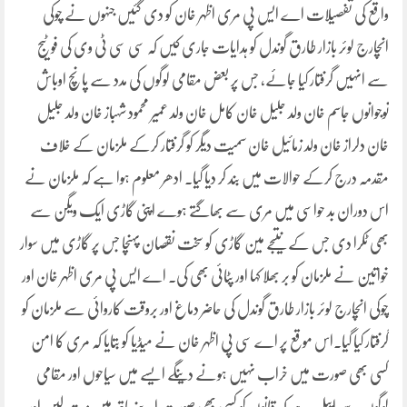
واقع کی تفصیلات اے ایس پی مری اظہر خان کو دی گئیں جنہوں نے چوکی
انچارج لوئر بازار طارق گوندل کو ہدایات جاری کیں کہ سی سی ٹی وی کی فوٹیج
سے انہیں گرفتار کیا جائے، جس پر بعض مقامی لوگوں کی مدد سے پانچ اوباش
نوجوانوں جاسم خان ولد جلیل خان کامل خان ولد عمیر محمود شہباز خان ولد جلیل
خان دلراز خان ولد زمائیل خان سمیت دیگر کو گرفتار کرکے ملزمان کے خلاف
مقدمہ درج کرکے حوالات میں بند کر دیا گیا۔ ادھر معلوم ہوا ہے کہ ملزمان نے
اس دوران بد حواسی میں مری سے بھاگتے ہوے اپنی گاڑی ایک ویگن سے
بھی ٹکرا دی جس کے نتیجے مین گاڑی کو سخت نقصان پہنچا جس پر گاڑی میں سوار
خواتین نے ملزمان کو بر بھلا کہا اور پٹائی بھی کی۔ اے ایس پی مری اظہر خان اور
چوکی انچارج لوئر بازار طارق گوندل کی حاضر دماغ اور بروقت کاروائی سے ملزمان کو
گرفتار کیا گیا۔اس موقع پر اے سی پی اظہر خان نے میڈیا کو بتایا کہ مری کا امن
کسی بھی صورت میں خراب نہیں ہونے دینگے ایسے میں سیاحوں اور مقامی