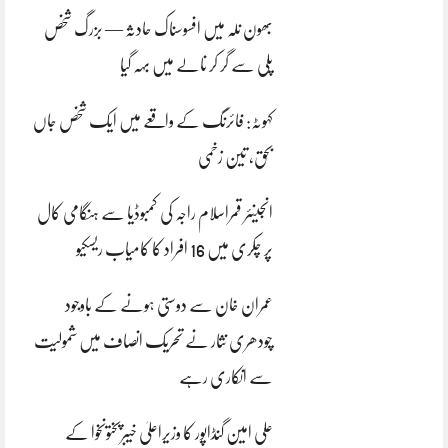
بھون نلہ میں افسوسناک حادثہ — بزرگ شخص
پلی سے گر کر نالے میں بہہ گیا
کہوٹہ: فائرنگ کے واقعے میں ایک شخص جاں
بحق، تین زخمی
انجینئر قمراسلام راجہ کی کمبوڈیا سے ہنگامی کال
پر چکری میں 16 افراد کا کامیاب ریسکیو
عمران خان سے دوستی ہونے کے باوجود
چودھری نثار نے تحریک انصاف میں شمولیت
سے انکاری رہے
علی امین گنڈاپور کا وزیراعلیٰ خیبرپختونخوا کے