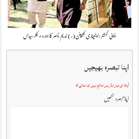
ڈپٹی کمشنر راولپنڈی کیپٹن(ر) ندیم ناصر کا دورہء کلرسیداں
اپنا تبصرہ بھیجیں
آپکا ای میل ایڈریس شائع نہیں کیا جائے گا
اپنا تبصرہ لکھیں