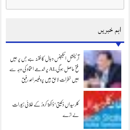
اہم خبریں
آرٹیفشل انٹلیجنس دجال کا فتنہ ہے جس پر ہمیں
فتح حاصل ہو گی،AI پر اندھے اعتماد کی وجہ سے
ہمیں خطرات لاحق ہیں پروفیسر احمد رفیق
کلرسیداں ڈکیتی‘ڈاکو1 کروڑ کے طلائی زیورات
لے اڑے