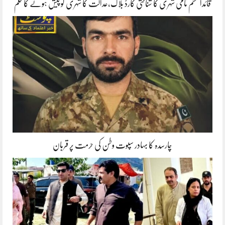
قائداعظم نامی شہری کا شناختی کارڈ بلاک،عدالت کا شہری کو پیش ہونے کا حکم
چارسدہ کا بہادر سپوت وطن کی حرمت پر قربان