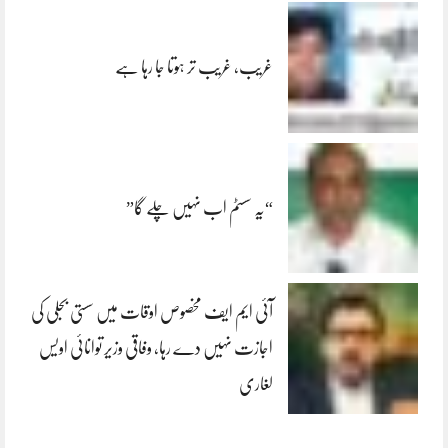
غریب، غریب تر ہوتا جا رہا ہے
“یہ سسٹم اب نہیں چلے گا”
آئی ایم ایف مخصوص اوقات میں سستی بجلی کی
اجازت نہیں دے رہا، وفاقی وزیر توانائی اویس
لغاری