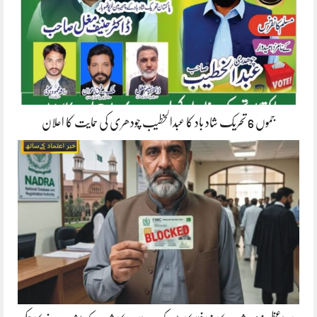
جموں 6 تحریک شاد باد کا عبدالخطیب چودھری کی حمایت کا اعلان