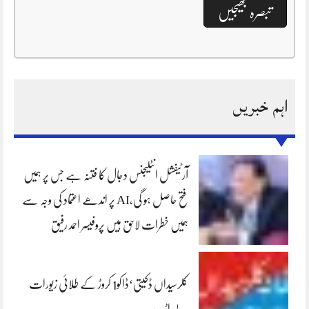
اہم خبریں
آرٹیفشل انٹلیجنس دجال کا فتنہ ہے جس پر ہمیں
فتح حاصل ہو گی،AI پر اندھے اعتماد کی وجہ سے
ہمیں خطرات لاحق ہیں پروفیسر احمد رفیق
کلرسیداں ڈکیتی‘ڈاکو1 کروڑ کے طلائی زیورات