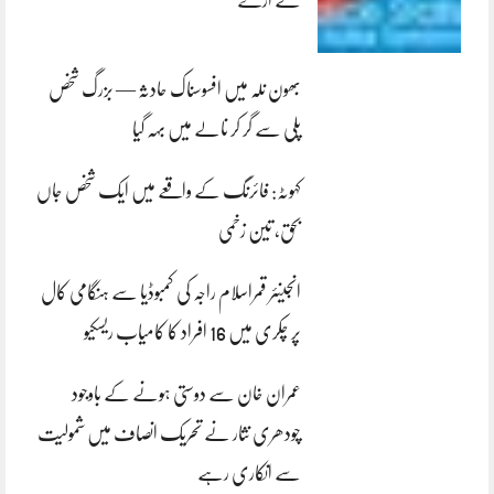
لے اڑے
بھون نلہ میں افسوسناک حادثہ — بزرگ شخص
پلی سے گر کر نالے میں بہہ گیا
کہوٹہ: فائرنگ کے واقعے میں ایک شخص جاں
بحق، تین زخمی
انجینئر قمراسلام راجہ کی کمبوڈیا سے ہنگامی کال
پر چکری میں 16 افراد کا کامیاب ریسکیو
عمران خان سے دوستی ہونے کے باوجود
چودھری نثار نے تحریک انصاف میں شمولیت
سے انکاری رہے