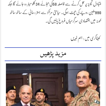
متبادل تجویز پر عمل کرنے سے فاصلہ 58کی بجائے 34کلو میٹر رہ جائے گا جبکہ
998ملین روپے کی بچت ہوگی۔ سیاحتی مراکز سے بہتر رسائی کے ساتھ ساتھ
کہوٹہ میں اقتصادی سرگرمیاں فروغ پائیں گی۔
کیٹاگری میں :
اہم خبریں
مزید پڑھیں