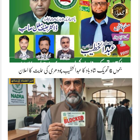
جموں 6 تحریک شاد باد کا عبدالخطیب چودھری کی حمایت کا اعلان