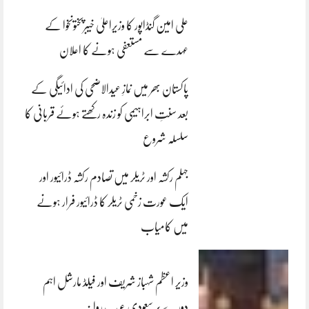
علی امین گنڈاپور کا وزیراعلیٰ خیبرپختونخوا کے
عہدے سے مستعفی ہونے کا اعلان
پاکستان بھر میں نمازِ عیدالاضحی کی ادائیگی کے
بعد سنتِ ابراہیمی کو زندہ رکھتے ہوئے قربانی کا
سلسلہ شروع
جہلم رکشہ اور ٹریلر میں تصادم رکشہ ڈرائیور اور
ایک عورت زخمی ٹریلر کا ڈرائیور فرار ہونے
میں کامیاب
وزیر اعظم شہباز شریف اور فیلڈ مارشل اہم
دورے پر سعودی عرب روانہ