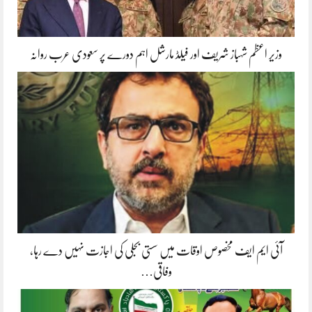
وزیر اعظم شہباز شریف اور فیلڈ مارشل اہم دورے پر سعودی عرب روانہ
آئی ایم ایف مخصوص اوقات میں سستی بجلی کی اجازت نہیں دے رہا،
وفاقی…