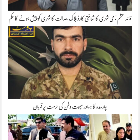
قائداعظم نامی شہری کا شناختی کارڈ بلاک،عدالت کا شہری کو پیش ہونے کا حکم
چارسدہ کا بہادر سپوت وطن کی حرمت پر قربان