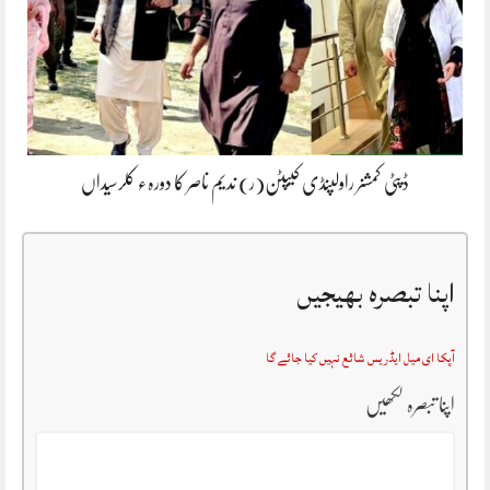
ڈپٹی کمشنر راولپنڈی کیپٹن(ر) ندیم ناصر کا دورہء کلرسیداں
اپنا تبصرہ بھیجیں
آپکا ای میل ایڈریس شائع نہیں کیا جائے گا
اپنا تبصرہ لکھیں