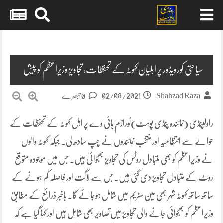
Skip
to
content
سیاحتی کورویڈور پر اہلیان کہوٹہ کے تحفظات،تجاویز وزیراعظم کو پیش
02/08/2021
Shahzad Raza
0 تبصرے
راولپنڈی (نمائندہ پنڈی پوسٹ)ٹورازم ہائی وے پر اہل کہوٹہ کے تحفظات کے
حوالے سے انتظامیہ اور منتخب نمائندوں نے چپ سادھ لی۔ جبکہ کہوٹہ والوں
نے وزیراعظم کو بھی متبادل روٹس کی تجاویز بھجوائی ہیں۔ جس میں موجودہ متوقع
روٹ کے متبادل تجاویز دی گئی ہیں۔ جس سے لاگت اور فاصلہ کم ہونے کے
ساتھ ساتھ کہوٹہ شہر بھی مین سٹریم میں شامل ہوجائے گا۔ باخبر ذرائع کے مطابق
وزیراعظم کو بھجوائی جانے والی تجاویز میں تصاویر بھی شامل ہیں اور کہا گیا ہے کہ