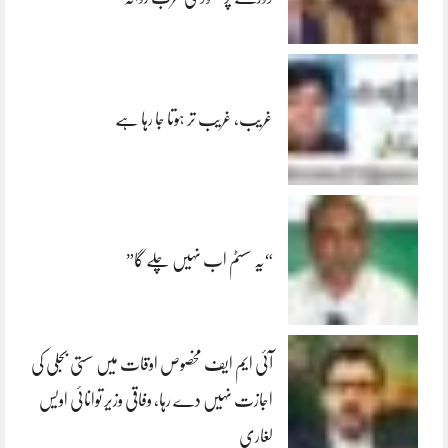
غریب، غریب تر ہوتا جا رہا ہے
“یہ سسٹم اب نہیں چلے گا”
آئی ایم ایف مخصوص اوقات میں سستی بجلی کی
اجازت نہیں دے رہا، وفاقی وزیر توانائی اویس
لغاری