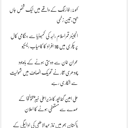
کہوٹہ: فائرنگ کے واقعے میں ایک شخص جاں
بحق، تین زخمی
انجینئر قمراسلام راجہ کی کمبوڈیا سے ہنگامی کال
پر چکری میں 16 افراد کا کامیاب ریسکیو
عمران خان سے دوستی ہونے کے باوجود
چودھری نثار نے تحریک انصاف میں شمولیت
سے انکاری رہے
علی امین گنڈاپور کا وزیراعلیٰ خیبرپختونخوا کے
عہدے سے مستعفی ہونے کا اعلان
پاکستان بھر میں نمازِ عیدالاضحی کی ادائیگی کے