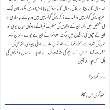
اللہ سہال کا یہ بیٹا اور بھائی، سہال کا یہ درویش بابا ماسٹر چوہدری سکندر خان ایک
بھر پور زندگی گزار رہیں وہ اللہ سے ڈر کر زندگی گزار رہیں ہیں وہ جانتے یہ ساری اللہ
کی نعمتیں ہیں، اللہ ان کے والدین کی مغفرت فرمائے، دونوں میاں بیوی اور
ان کے بچوں کی زندگیوں میں برکت عطا فرمائے ان کے پورے خاندان کو ہر
طرح کی شرور سے محفوظ فرمائے، اللہ تعالیٰ ہمارے بھائی چوہدری اختر علی کی
مغفرت فرمائے ان کے بچے کی حفاظت فرمائے اور پورے سہال کو نفرتوں کی
اگ گے بچائے آمین
خالد محمود مرزا
کیٹاگری میں :
کالم