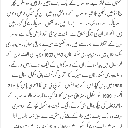
نعمتوں سے نوازا ہے، وہ سہال کے ایک بڑے زمین دار ہیں، وہ سکول ٹیچر
ریٹائرڈ ہیں، لیکن بلاشبہ وہ سہال کے درویش بابا ہیں، ان کی زندگی حرص و حوس
سے پاک ہے، وہ نفرت سے بے زار ہیں، وہ فتنوں سے پاک زندگی گزار رہیں
ہیں، الحمد اللہ ان کی زندگی نفاق سے، مادیت پرستی، خود غرضی پاک ہے وہ ہر
طرح کے انتشار سے دور رہتے ہیں، وہ شخصیت میرے دریش بھائی ماسٹر چوہدری
سکندر خان ہیں، ماسٹر چوہدری سکندر خان،7 جون 1967 کو چوہدری الف خان کے
گھر سہال میں پیدا ہوئے، ان کے والد گاؤں کے ایک بڑے زمین دار تھے،
ماسٹر چوہدری سکندر خان نے میٹرک کا امتحان گورنمنٹ ہائی سکول سہال سے
1986 میں پاس کیا، اس کے بعد انہوں نے پی ٹی سی کا امتحان پاس کیا اور 21
اگست 1989 بطور سکول ماسٹر اپنی سروس کا اغاز کیا، ساتھ ساتھ والد صاحب کے
ساتھ زمینوں کی دیکھ بھال بھی کرتے، ایک طرف وہ سکول ٹیچر تھے، دوسری
طرف وہ ایک بڑے زمین دار کے بیٹے کی حیثیت سے اپنی ذمہ داریاں ادا
کررہے ہیں اب کی زندگی سکول میں پڑھائی اور پھر زمینداری میں مصروف