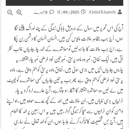
17/08/2025
Abdul Khateeb
0 تبصرے
آج کی اس تحریر میں سہال کے درویش بابا کی زندگی کے چند اوراک پلٹنے لگا
ہوں، أج جب بظاہر حالات مایوس کن ہیں، انسان انسان کا دشمن بن چکا
ہے، اج جب حالات کا جائزہ لیں تو معاشرے کے اندر چار بیماریاں غالب نظر
أتی ہیں، ایک نفاق، نمبر دو مادہ پرستی، نمبر تین خود غرضی نمبر چار انتشار، یہ
چاروں بیماریاں أپس میں جڑی ہوئی ہیں، نفاق مادہ پرستی کو جنم دیتی ہے، مادہ
پرستی خود غرضی کو جنم دیتی ہے پھر جب یہ تین بیماریاں کسی معاشرے کو لپیٹ
میں لے لیں وہ معاشرہ انتشار کا شکار ہو جاتاہے، آج ہمارے ارد گرد یہ چار
خرابیاں بڑی نمایاں ہیں، ان حالات میں اللہ کے کچھ بندے موجود ہیں، جو اپنے
دامن کو ان خرابیوں سے بچا کر زندگی گزار رہیں ہیں یہ اس زمین پر اللہ کا انعام
ہیں، آج جس شخصیت کا تذکرہ کرنے جارہا ہوں، ان کو اللہ تعالیٰ نے ساری