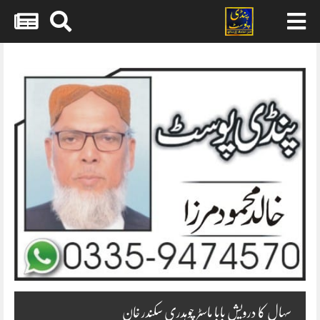
Skip
to
content
سہال کا درویش بابا ماسٹر چوہدری سکندر خان