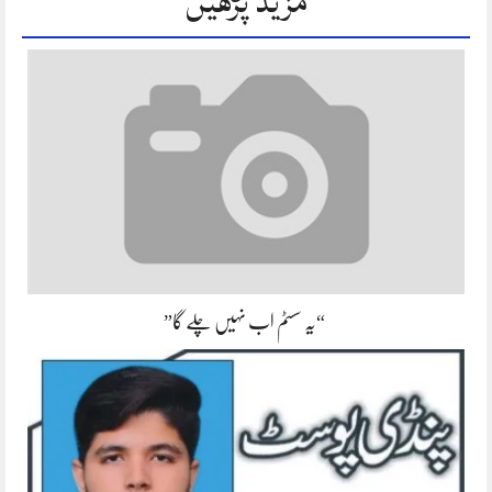
مزید پڑھیں
“یہ سسٹم اب نہیں چلے گا”