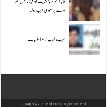
وزیر اعظم شہباز شریف اور فیلڈ مارشل اہم
دورے پر سعودی عرب روانہ
غریب، غریب تر ہوتا جا رہا ہے
Copyright © 2021, Pindi Post All Rights Reserved.