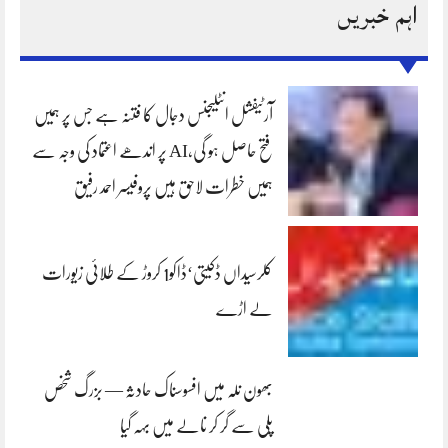
اہم خبریں
آرٹیفشل انٹلیجنس دجال کا فتنہ ہے جس پر ہمیں
فتح حاصل ہو گی،AI پر اندھے اعتماد کی وجہ سے
ہمیں خطرات لاحق ہیں پروفیسر احمد رفیق
کلرسیداں ڈکیتی‘ڈاکو1 کروڑ کے طلائی زیورات
لے اڑے
بھون نلہ میں افسوسناک حادثہ — بزرگ شخص
پلی سے گر کر نالے میں بہہ گیا