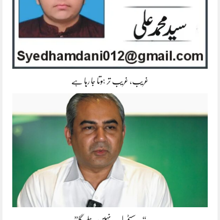
غریب، غریب تر ہوتا جا رہا ہے
“یہ سسٹم اب نہیں چلے گا”