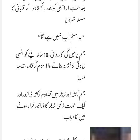
بعد سنتِ ابراہیمی کو زندہ رکھتے ہوئے قربانی کا
سلسلہ شروع
“یہ سسٹم اب نہیں چلے گا”
جہلم پولیس کی کارروائی،10 سالہ بچے کو جنسی
زیادتی کا نشانہ بنانے والا ملزم گرفتار،مقدمہ
درج
جہلم رکشہ اور ٹریلر میں تصادم رکشہ ڈرائیور اور
ایک عورت زخمی ٹریلر کا ڈرائیور فرار ہونے
میں کامیاب