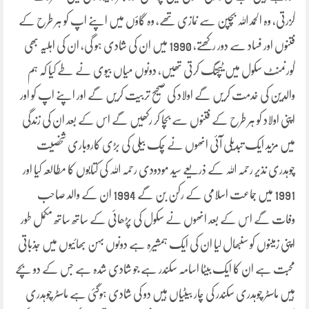
گزرتی، وہ الحمد اللہ بچپن سے نمازی تھے، وہ گاؤں میں اپنے اپ کو ہر طرح کے
فتنوں اور فساد سے دور رکھتے، 1990 میں ان کی شادی ہو گی، ان کی اہلیہ بھی
گورنمنٹ سکول میں ٹیچنگ کرتی تھیں، دونوں میاں بیوی نے طے کیا کہ ہم
والدین کی خدمت کریں گے اولاد کی صحیح تربیت کریں گے اور اپنے اپ کو اور
اپنی اولاد کو ہر طرح کے فتنوں سے بچا کر رکھیں گے اس کے بعد ان کی زندگی
میں مزید ایک تبدیلی آئی انھوں نے چک بیلی کی بڑی کاروباری شخصیت
چوہدری نذیر رحمہ اللہ کے ذریعے سید مودودی رحمہ اللہ کی کتابوں کا مطالعہ کیا اور
1991 میں جماعت اسلامی کے رکن بن گے 1994 ان کے والد صاحب
وفات گے اس کے بعد انھوں نے سکول کی پڑھائی کے ساتھ ساتھ مکمل طور
اپنی زمینوں کو سنبھال لیا ان کی ایک ہمشیرہ ہے دونوں بہن بھائیوں میں جذباتی
محبت ہے ان کا ایک بیٹا اسامہ سکندر ہے جو شادی شدہ ہے جس کے دو بچے
ہیں ماسٹر چوہدری سکندر کی چار بیٹیاں ہیں دو کی شادی ہوگئی ہے ماسٹر چوہدری