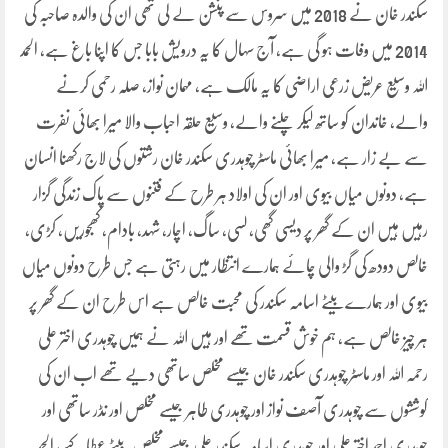
سکندر خان نے 2018 میں سروس سے پنشن لے لی تھی ان کی والدہ صاحبہ کی
2014 میں وفات ہو گی ہے، آج سہال کا یہ درویش بابا جس کا اپنا باغ ہے، الحمد
اللہ وسیع عریض زرعی اراضی کا یہ مالک ہے، مہمان نواز، صلہ رحمی کرنے
والے، خاندان کو ساتھ لیکر چلنے والے، وسیع حلقہ احباب والا میرا بھائی نفرت
سے بے زار ہے، میرا بھائی ماسٹر چوہدری سکندر خان رشتوں کی لاج رکھنا انسان
ہے، دونوں میاں بیوی اور ان کی اولاد ہر طرح کے فتنوں سے پاک زندگی گزار
رہیں ہیں ان کے گھر پر دیسی گھی، لسی، ساگ، اچار، شہد، بادام، کھجوریں، کڑی،
خالص دودھ کی گڑ والی چائے ہمارے انتظار میں رہتی ہے جس طرح دونوں میاں
بیوی اور ہمارے بیٹے اسامہ سکندر کی محبت خالص ہے اس طرح ان کے گھر پر
ہر چیز خالص ہے، ہم خوش قسمت تھے اور ہیں اللہ نے ہمیں چوہدری اختر علی
رحمہ اللہ اور ماسٹر چوہدری سکندر خان جیسے مخلص ساتھی دیے تھے اب ان کی
کوششوں سے چوہدری آصف نواز اور چوہدری طاہر جیسے مخلص اور نڈر ساتھی اور
چوہدری احمد اختر علی اور چوہدری اسامہ سکندر علی جیسے مخلص بیٹے عطا کیے، الحمد