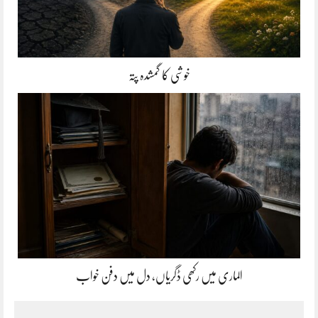
خوشی کا گمشدہ پتہ
الماری میں رکھی ڈگریاں، دل میں دفن خواب