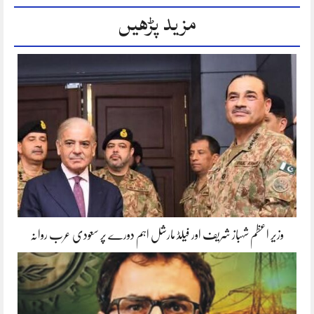
مزید پڑھیں
وزیر اعظم شہباز شریف اور فیلڈ مارشل اہم دورے پر سعودی عرب روانہ