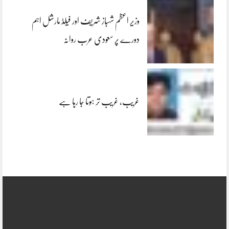
وزیر اعظم شہباز شریف اور فیلڈ مارشل اہم
دورے پر سعودی عرب روانہ
غریب، غریب تر ہوتا جا رہا ہے