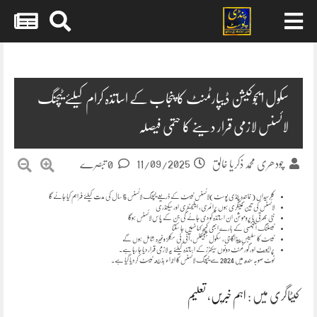
Skip
to
content
سکول ایجوکیشن ڈیپارٹمنٹ کا پنجاب کے اساتذہ کرام کیلئے ٹیچنگ
لائسنس لازمی قرار دینے کا حتمی فیصلہ
11/09/2025
چودھری محمد ذکریا خالق
0 تبصرے
کلرسیداں ( نمائندہ پنڈی پوسٹ)لائسنس ٹیسٹ کے ذریعے ٹیچنگ لائسنس 5 سال کی مدت کیلئے فراہم کیا جائے گا
لائسنس کی تین کیٹگری ہوں پرائمری، ایلیمنٹری اور سیکنڈری
نئی بھرتی یا پروموشن ان اساتذہ کو دی جائے گی جن کے پاس لائسنس ہوگا
ٹیسٹنگ ایجنسی کے بارے ابھی کچھ کہا نہیں جا سکتا
ٹیسٹ کا سلیبس پیڈاگاجی، سکول سبجیکٹس، آئی ٹی سکلز وغیرہ شامل ہوں گے
پرائیویٹ اور گورنمنٹ دونوں سیکٹرز کے اساتذہ کیلئے یہ لازمی قرار دیا جا رہا ہے۔
نوٹ صوبہ سندھ میں 2024 سے ٹیچنگ لائسنس کا اجراء بذریعہ ٹیسٹ کر دیا گیا ہے۔
کیٹاگری میں :
اہم خبریں
،
تعلیم