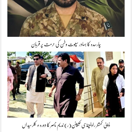
چارسدہ کا بہادر سپوت وطن کی حرمت پر قربان
ڈپٹی کمشنر راولپنڈی کیپٹن(ر) ندیم ناصر کا دورہء کلرسیداں