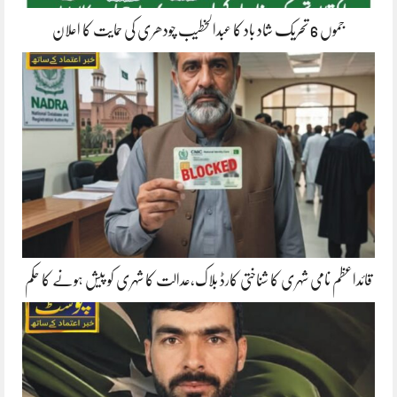
جموں 6 تحریک شاد باد کا عبدالخطیب چودھری کی حمایت کا اعلان
قائداعظم نامی شہری کا شناختی کارڈ بلاک،عدالت کا شہری کو پیش ہونے کا حکم