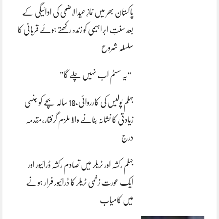
پاکستان بھر میں نمازِ عیدالاضحی کی ادائیگی کے
بعد سنتِ ابراہیمی کو زندہ رکھتے ہوئے قربانی کا
سلسلہ شروع
“یہ سسٹم اب نہیں چلے گا”
جہلم پولیس کی کارروائی،10 سالہ بچے کو جنسی
زیادتی کا نشانہ بنانے والا ملزم گرفتار،مقدمہ
درج
جہلم رکشہ اور ٹریلر میں تصادم رکشہ ڈرائیور اور
ایک عورت زخمی ٹریلر کا ڈرائیور فرار ہونے
میں کامیاب