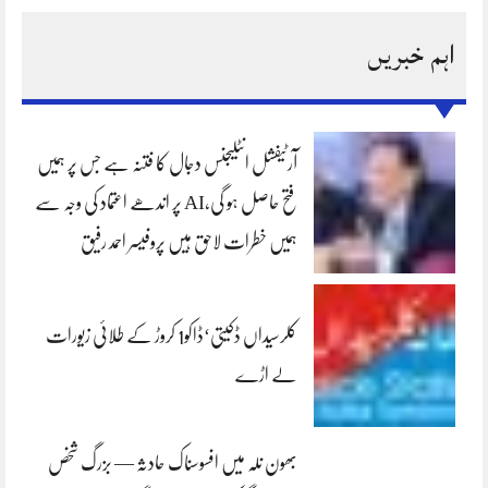
اہم خبریں
آرٹیفشل انٹلیجنس دجال کا فتنہ ہے جس پر ہمیں
فتح حاصل ہو گی،AI پر اندھے اعتماد کی وجہ سے
ہمیں خطرات لاحق ہیں پروفیسر احمد رفیق
کلرسیداں ڈکیتی‘ڈاکو1 کروڑ کے طلائی زیورات
لے اڑے
بھون نلہ میں افسوسناک حادثہ — بزرگ شخص