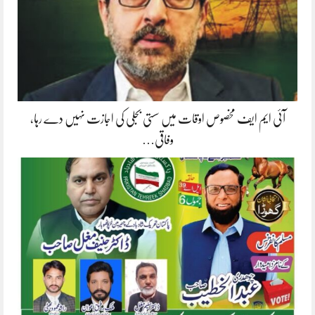
آئی ایم ایف مخصوص اوقات میں سستی بجلی کی اجازت نہیں دے رہا،
وفاقی…