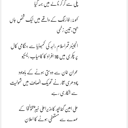
پلی سے گر کر نالے میں بہہ گیا
کہوٹہ: فائرنگ کے واقعے میں ایک شخص جاں
بحق، تین زخمی
انجینئر قمراسلام راجہ کی کمبوڈیا سے ہنگامی کال
پر چکری میں 16 افراد کا کامیاب ریسکیو
عمران خان سے دوستی ہونے کے باوجود
چودھری نثار نے تحریک انصاف میں شمولیت
سے انکاری رہے
علی امین گنڈاپور کا وزیراعلیٰ خیبرپختونخوا کے
عہدے سے مستعفی ہونے کا اعلان