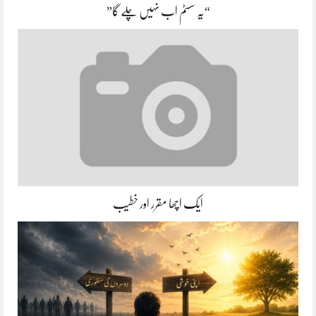
“یہ سسٹم اب نہیں چلے گا”
ایک اچھا مقرر اور خطیب