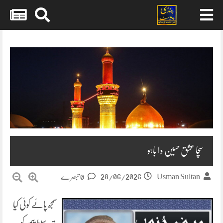
Skip
to
content
سچا عشق حسین دا باہو
28/06/2026
Usman Sultan
0 تبصرے
سمجھ پائے کوئی کیا
رتبہ سبط پیمبر کو