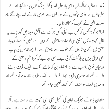
تاجدار دوعالم (فداک ابی و امی یا رسول اللہ) کو اپنے کندھوں پر سوار کیا، اور بے
خطر جالوں اور موذی جانوروں کے سوراخوں سے بھری غار کے اندر چلے گئے پھر
نصرت الٰہی نے فطرت کو محافظ بنا دیا۔
ابراہیم کو دیکھیں کہ کس بے خوفی، کس جرآت سے آتش نمرود میں کود پڑے یہ
کمال محبت، کمال عشق ہی تو تھا جو مباحثوں کے دین سے نہیں مگر دربار گوہربار
عشق نبی کے پرستاروں کے قلوب سے پھوٹتی ہے۔ ایسے قدموں کی چاپ
بھی عرش بریں پر بازگشت کرتی ہے۔ یہی وجہ ہے کہ کربلا علم و عشق کے
درمیان فرق کا سب سے بڑا استعارہ بن کر سامنے اتا ہے، ایک طرف جاننے
والے تھے اور دوسری طرف نبھانے والے۔ ایک طرف شاہ عدم آباد تھے اور
دوسری طرف دو منٹ کے تخت نشین جلاد تھے۔
سلطان باہو کے نزدیک ایمان کی تکمیل بھی اسی محبت سے وابستہ ہے۔ اگر
جان، مال اور اولاد سے بڑھ کر نبی کریم ﷺ اور آل نبی کی محبت دل میں موجود