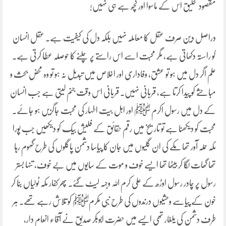
مقصود تخلیق اس کے ماسوا اور کچھ ہے ہی نہیں!
دراصل دین صرف عقل کا معاملہ نہیں بلکہ دل کی کیفیت ہے۔ عقل انسان
کو راستہ دکھاتی ہے، مگر محبت اسے اس راستے پر چلنے کا حوصلہ عطا کرتی ہے۔
علم اگر دل میں ہو تو عشق، وفاداری اور اخلاص میں تبدیل نہ ہو تو وہ محض بحث و
مباحثے کو پیدا کرتا ہے، قربانی نہیں۔ قربانی اس وقت جنم لیتی ہے جب انسان
کے دل میں رسول اکرم ﷺ اور اہل بیت اطہار کی محبت جاگزیں ہو جائے۔
محبت کو دیکھنا ہے تو تاریخ میں رقم حقائق کے فلیش بیک کو دیکھیں جب پورا
مکہ حملہ آور تھا مکے کی ان گلیوں میں جان کا پیاسا دشمن پاگلوں کی طرح گھوم رہا
تھا گھات لگا کر بیٹھا تھا ایسے خوف و موت کے سایوں میں بے خوف، تنہا بستر
رسول پر چادر رسول اوڑھ کے علی کرم اللہ وجہہ لیٹ گئے۔ پھر کفار مکہ ٹولیاں بنا کر
خون کے پیاسے وحشیوں درندوں کی طرح نبی مکرمﷺ کو تلاش رہے تھے۔ ہر
طرف دشمن کی یلغار تھی ایسے میں حضرت ابوبکر صدیق نے آقاء انعام دار،