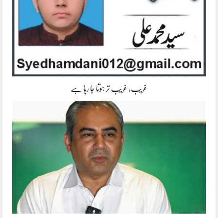
غریب، غریب تر ہوتا جا رہا ہے