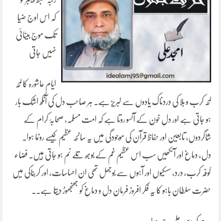
کہ اس اوج ضیا
تک موج بینائی
نہیں جاتی
ایام عاشورہ کا لمحہ
لمحہ کرب و بلا کی دردناک یادوں سے لبریز ہے۔ ہر صاحب دل کی آنکھ اشک بار
ہو جاتی ہے اور دل خون کے آنسو روتا ہے کہ امت مسلمہ، صحابۂ کرام کے
شاگردوں، تابعین اور حفاظ قرآن کی موجودگی میں یہ سانحہ عظیم کیسے رونما ہوا۔
دل، دماغ اور آنکھیں سب اس عظیم غم کے بوجھ تلے نم ہو جاتی ہیں۔ فضاء
کوفہ کرب، درد، سسکیوں اور آہوں سے بوجھل تھی ان احساسات، اور کربناکی میں
حضرت سلطان باہو کا یہ فکر افروز فرمان دل و دماغ کو جھنجھوڑ دیتا ہے۔۔