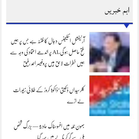
اہم خبریں
آرٹیفشل انٹلیجنس دجال کا فتنہ ہے جس پر ہمیں
فتح حاصل ہو گی،AI پر اندھے اعتماد کی وجہ سے
ہمیں خطرات لاحق ہیں پروفیسر احمد رفیق
کلرسیداں ڈکیتی‘ڈاکو1 کروڑ کے طلائی زیورات
لے اڑے
بھون نلہ میں افسوسناک حادثہ — بزرگ شخص
پلی سے گر کر نالے میں بہہ گیا