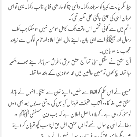
دیا، مگر چاہت کبریا کو سربلند رکھا۔ دائمی بقا کو عارضی فنا پر غالب رکھا۔ یہی تو اس
فرمان الٰہی کی جیتی جاگتی عملی تفسیر تھی کہ
“تم میں سے کوئی شخص اس وقت تک کامل مومن نہیں ہو سکتا جب تک
رسول اللہ ﷺ اسے اپنی جان، اپنے مال، اپنی اولاد اور تمام لوگوں سے زیادہ
محبوب نہ ہو جائیں۔
آج عشق نے مقتل سجایا تھا آج عشق عرش تا فرش سر بازار اپنے جلوے بکھیر
رہا تھا۔ سچ کہوں تو حسین عالمین میں لمحہ موجود بن کے بلند ہوا تھا۔
حسین نے اس حکم کو الفاظ سے نہیں، اپنے خون سے سینچا۔ انہوں نے بازار
عشق میں وفا کا وہ آفتاب حقیقت فروزاں کیا جس کی روشنی صدیوں بعد بھی دلوں
کو منور کر رہی ہے۔ کربلا دراصل اعلان ہے کہ جب دین مصطفی ﷺ اور
رضائے الٰہی پر سوال اٹھے تو اہل عشق، اہل حق اپنا سب کچھ قربان کر دیتے
ہیں، مگر دامن حق کی سرفرازی پر سوال نہیں انے دیتے۔