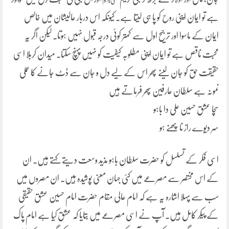
ہے تو ایمان اپنی روح کو پا ہی لیتا ہے۔ کیونکہ اس دربار عالیشان میں خالص
ایمان کے ماسوا اور ترجیح اول سے کمتر کوئی درجہ قبول نہیں ہوتا۔ لیکن اگر یہ
محبت ناقص ہے تو ایمان اپنی مطلوبہ کیفیت کو نہیں پہنچ سکتا۔ میدان کربلا اسی
حقیقت حق کو جان لینے پھر اس کے لیے دل و جان سے ڈٹ جانے کا عملی
نمونہ ہے سلطان عارفین پھر فرماتے ہیں
سچا عشق حسین علی دا باہو
سر دیوے راز نا پھنے ہو
اسی فکر کے تسلسل کو حضرت سلطان باہو مذید وسعت دیتے کہتے ہیں۔ ان
کے اس مختصر سے مصرعے میں کئی جہان معنی پوشیدہ ہیں۔ ان مصروں میں
سب سے پہلا اشارہ یہ ہے کہ امام عالی مقام حضرت امام حسین عشق حقیقی
کے پیکر کامل ہیں۔ آپ نے اسی مصرعے میں بتایا کہ عشق کیا ہے امام پاک