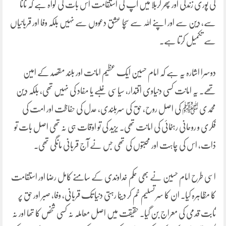
کی پوری زندگی اور پھر کربلا میں آپ کی استقامت اس بات کی گواہ ہے کہ نانا
سے، دین سے اور اپنے اللہ سے سچا عشق دعووں سے نہیں بلکہ وفا اور قربانیاں
سے تکمیل کرتا ہے۔
دوسرا اشارہ یہ ہے کہ امام حسین ایک عظیم امانت اور بلند مقصد کے امین
تھے۔ یہ امانت کسی دنیاوی اقتدار، سیاسی غلبے یا مفاد کی نہیں تھی، بلکہ دین
محمدی ﷺ کی اصل روح، حق کی سربلندی، عدل کی حفاظت اور امت کی
فکری و روحانی رہنمائی کی امانت تھی۔ یزید کی تو اوقات ہی نہ تھی اصل بات تو
ذات، اس کی چاہت اور محبتوں کی تھی جس نے آج قربانی مانگی تھی۔
اسی طرح امام حسین نے بھی حکم خداوندی کے سامنے کامل رضا اور استقامت
کا مظاہرہ کیا۔ ان کا سر تسلیم خم کر دینا رہتی دنیا تک قربانی، وفا، صبر اور حق پر
ثابت قدمی کی معراج بن گیا۔ حقیقت میں اصل معاملہ نہ کسی شخص کا تھا اور نہ