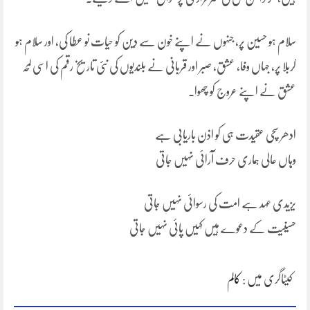
سلام ہو حسین پر، جنہوں نے اپنے خون سے دین کو حیات نو عطا کی، اور سلام ہو
کربلا پر، جہاں وفا، عشق، صبر اور قربانی نے بلندیوں کی نئی تاریخ رقم کی اسی لمحہ
عشق نے اپنے عروج کو چھوا۔
ادھر سچی عقیدت ہی کو اذن باریابی ہے
وہاں عالی ہماری حرف آرائی نہیں جاتی
یزیدی عہد ہے امت کی رسوائی نہیں جاتی
حسینیت کے دعوے ہیں کہیں پائی نہیں جاتی
کیٹاگری میں :
کالم