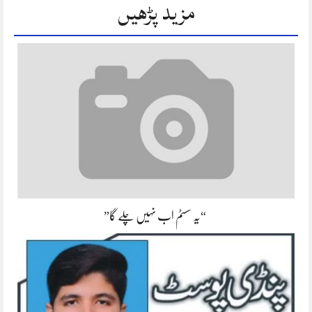
مزید پڑھیں
“یہ سسٹم اب نہیں چلے گا”