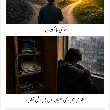
خوشی کا گمشدہ پتہ
الماری میں رکھی ڈگریاں، دل میں دفن خواب