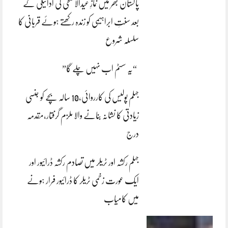
پاکستان بھر میں نمازِ عیدالاضحی کی ادائیگی کے
بعد سنتِ ابراہیمی کو زندہ رکھتے ہوئے قربانی کا
سلسلہ شروع
“یہ سسٹم اب نہیں چلے گا”
جہلم پولیس کی کارروائی،10 سالہ بچے کو جنسی
زیادتی کا نشانہ بنانے والا ملزم گرفتار،مقدمہ
درج
جہلم رکشہ اور ٹریلر میں تصادم رکشہ ڈرائیور اور
ایک عورت زخمی ٹریلر کا ڈرائیور فرار ہونے
میں کامیاب