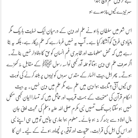
جے کر دیں علم وچ ہندا
سر نیزے کیوں چڑھدے ہو
اس شعر میں سلطان باہو نے علم اور دین کے درمیان ایک نہایت باریک مگر
بنیادی فرق کو آشکار کیا ہے۔ آپ یہ نہیں فرما رہے کہ علم بیکار ہے، بلکہ یہ بتا
رہے ہیں کہ محض معلومات اور ظاہری فہم انسان کو حق کا وفادار نہیں بناتے۔
اگر صرف علم ہی دین ہوتا تو حملہ آور کبھی نواسہ رسول ﷺ کے مقابل نہ کھڑے
ہوتے۔ پھر اہل بیت اطہار کے مقدس سروں کو نیزوں پر بلند کرنے کی نوبت
ہی کیوں آتی؟ ثابت ہوا دین میں علم ہے مگر علم میں دین نہیں۔ یہ بیت
احکام قرآن کی معنویت کے بہت قریب اور مماثل ہیں کہ تمہارا ایمان کبھی مکمل
نہیں ہو سکتا جب تک تمہیں نبی مکرم صلی اللہ علیہ وسلم کی محبت اپنی جان
مال اولاد سے بڑھ کر نہ ہو جائے۔ معلوم ہوا ہماری جانیں تو ہیں ہی اپنے نبی
اور اس کی اہل کی قرابت، عقیدت اور توقیر، پر نچھاور ہونے کے لیے۔ ان کا