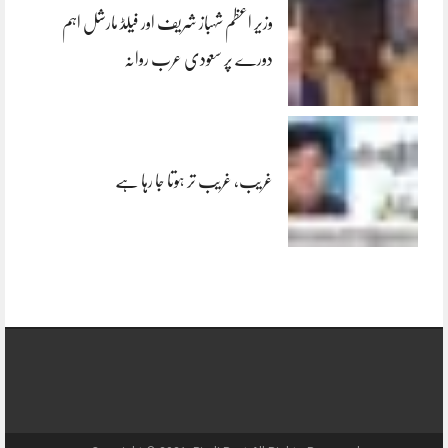
وزیر اعظم شہباز شریف اور فیلڈ مارشل اہم
دورے پر سعودی عرب روانہ
غریب، غریب تر ہوتا جا رہا ہے