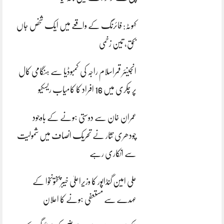
کہوٹہ: فائرنگ کے واقعے میں ایک شخص جاں
بحق، تین زخمی
انجینئر قمراسلام راجہ کی کمبوڈیا سے ہنگامی کال
پر چکری میں 16 افراد کا کامیاب ریسکیو
عمران خان سے دوستی ہونے کے باوجود
چودھری نثار نے تحریک انصاف میں شمولیت
سے انکاری رہے
علی امین گنڈاپور کا وزیراعلیٰ خیبرپختونخوا کے
عہدے سے مستعفی ہونے کا اعلان