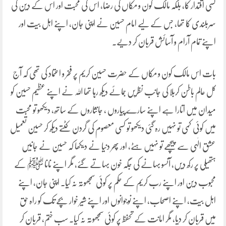
کسی اقتدار کا، بلکہ مالک کون و مکاں کی رضا، اس کی محبت اور اس کے دین کی
سربلندی کا تھا، جس کے لیے امام حسین نے اپنی جان، اپنے اہل بیت اور
اپنے تمام آرام و آسائش قربان کر دیے۔
بات اس مالک کون و مکاں کے حضرت حسین کریم پر فخر و اعتماد کی تھی کہ آج
کل عالم باطن کربلا کی جانب نظریں جمائے دیکھ رہا تھا اللہ نے اپنے عظیم حسین کو
میدان میں اتارا ہے اپنے سارے پیاروں ، جانثاروں کے ساتھ، دیکھو تو محبت
میں کوئی کمی تو نہیں رہ گئی دیکھو تو کسی معصوم کی گردن کٹتے دیکھ کر حسین تعمیل
عشق الٰہی سے پیچھے تو نہیں ہٹے، اور پھر دنیا نے دیکھا کہ حسین نے جانیں
ہتھیلی پر رکھ دیں، آنسو بہانے کی جگہ خون بہاتے گئے، مگر اپنے نانا ﷺ کے
محبوب دین اور اپنے رب کریم کے حکم پر کوئی سمجھوتہ نہ کیا۔ اپنی جان، اپنے
اہل بیت، اپنے اصحاب، اپنے نوجوانوں اور اپنے شیر خوار بچے تک کو راہ حق
میں قربان کر دیا، مگر امانت کے تحفظ پر کوئی سمجھوتہ نہ کیا۔ سب ختم، قربان کر