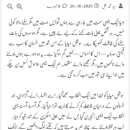
26/10/2025
سید محمد علی
0 تبصرے
دنیا ایک ایسی سمت میں جا رہی ہے جہاں آوازیں بہت ہیں مگر سننے والا کوئی
نہیں۔ ہر شخص اپنی بات کہنے کے لیے بے چین ہے، مگر دوسروں کی بات
سننے کی طاقت کھو چکا ہے۔ سوشل میڈیا کے اس شور میں انسان کا سب سے
قیمتی سرمایہ — اس کا احساس — کہیں گم ہو گیا ہے۔ یہ وہ دور ہے جہاں بولنے
والے لاکھوں ہیں، مگر سمجھنے والے مفقود۔ ہم ایک ایسی خاموش نسل بن چکے
ہیں جو اپنے ہی شور میں دب کر رہ گئی ہے۔
سوشل میڈیا کو ابتدا میں ایک انقلاب سمجھا گیا۔ اسے اظہارِ رائے، آزادی، اور
انسانوں کے درمیان فاصلے کم کرنے کا ذریعہ قرار دیا گیا۔ مگر آہستہ آہستہ یہی
انقلاب ایک ایسی زنجیر بن گیا جس نے ہمیں اپنی اسکرین کے اندر قید کر دیا۔
اب ہر لفظ بولنے سے پہلے ہم یہ سوچتے ہیں کہ کتنے لوگ دیکھیں گے، لائک