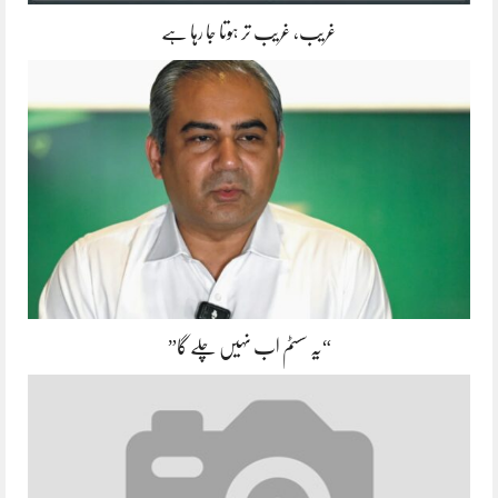
غریب، غریب تر ہوتا جا رہا ہے
“یہ سسٹم اب نہیں چلے گا”