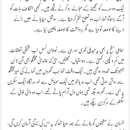
ایک دوسرے کو سمجھنے کے بجائے رد کرنے لگے ہیں۔ کبھی اختلاف بات کو
آگے بڑھاتا تھا، اب وہ تعلق ختم کر دیتا ہے۔ سوشل میڈیا نے ہمیں رائے
دینے کا حوصلہ تو دیا ہے مگر برداشت کا حوصلہ چھین لیا ہے۔
سماجی سطح پر بھی یہ تبدیلی گہری ہو رہی ہے۔ نوجوان نسل اب حقیقی تعلقات
میں کم دلچسپی رکھتی ہے۔ دوستیاں، محبتیں، حتیٰ کہ خاندانی گفتگو بھی آن لائن
میسجز تک محدود ہو گئی ہیں۔ ایک وقت تھا جب گھروں میں کھانے کی میز گفتگو
سے روشن ہوتی تھی، اب ہر ہاتھ میں ایک موبائل ہے اور ہر نگاہ ایک سکرین
پر جمی ہے۔ گھر وہ جگہ تھی جہاں دل آرام پاتے تھے، اب وہ وائی فائی کے
سگنلز کے مرکز بن چکے ہیں۔
انسان نے مشینوں کو بنانے کے بعد سوچا تھا کہ یہ اس کی زندگی آسان کریں گی،