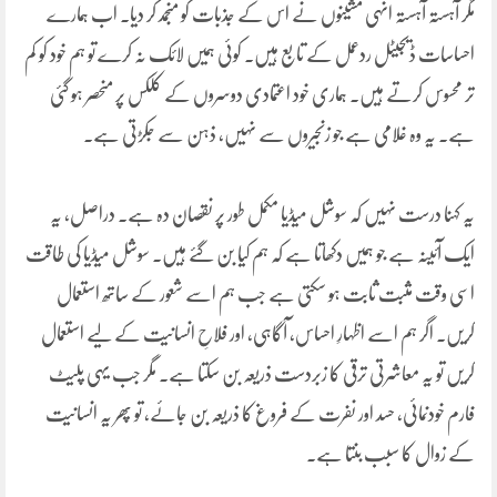
مگر آہستہ آہستہ انہی مشینوں نے اس کے جذبات کو منجمد کر دیا۔ اب ہمارے
احساسات ڈیجیٹل ردعمل کے تابع ہیں۔ کوئی ہمیں لائک نہ کرے تو ہم خود کو کم
تر محسوس کرتے ہیں۔ ہماری خود اعتمادی دوسروں کے کلکس پر منحصر ہو گئی
ہے۔ یہ وہ غلامی ہے جو زنجیروں سے نہیں، ذہن سے جکڑتی ہے۔
یہ کہنا درست نہیں کہ سوشل میڈیا مکمل طور پر نقصان دہ ہے۔ دراصل، یہ
ایک آئینہ ہے جو ہمیں دکھاتا ہے کہ ہم کیا بن گئے ہیں۔ سوشل میڈیا کی طاقت
اسی وقت مثبت ثابت ہو سکتی ہے جب ہم اسے شعور کے ساتھ استعمال
کریں۔ اگر ہم اسے اظہارِ احساس، آگاہی، اور فلاحِ انسانیت کے لیے استعمال
کریں تو یہ معاشرتی ترقی کا زبردست ذریعہ بن سکتا ہے۔ مگر جب یہی پلیٹ
فارم خودنمائی، حسد اور نفرت کے فروغ کا ذریعہ بن جائے، تو پھر یہ انسانیت
کے زوال کا سبب بنتا ہے۔