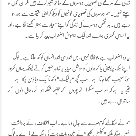
زندگی کے ہر لمحے کی تصویریں دوسروں کے ساتھ شیئر کرتے ہیں مگر ان لمحوں کو
جیتے نہیں۔ ہم دوسروں کی تصویری خوشیوں کو دیکھ کر اپنی حقیقت سے دور ہو
رہے ہیں۔ ہر شخص دوسرے کی زندگی کو اپنے معیار سے بہتر سمجھنے لگا ہے، اور
یہ احساسِ کمتری ہمارے اندر ایک خاموش اضطراب پیدا کر رہا ہے۔
یہ وہ اضطراب ہے جو چیختا نہیں، بس اندر ہی اندر انسان کو کھا جاتا ہے۔ لوگ
اپنے دکھ، پریشانی یا کمزوریوں کو سوشل میڈیا پر ظاہر نہیں کرتے کیونکہ یہاں کمزور
ہونا معیوب سمجھا جاتا ہے۔ سب کچھ “پرفیکٹ” دکھانا ایک دباؤ بن چکا ہے۔
نتیجہ یہ ہے کہ ہم سب مسکراتے چہروں کے پیچھے تھکے ہوئے، خالی دلوں کے
ساتھ جی رہے ہیں۔
ہم نے مکالمے کو تبصرے سے بدل دیا ہے۔ اب اختلافِ رائے برداشت
نہیں ہوتا، بلکہ “کینسل کلچر” نے سنجیدہ بات چیت کی جگہ لے لی ہے۔ لوگ