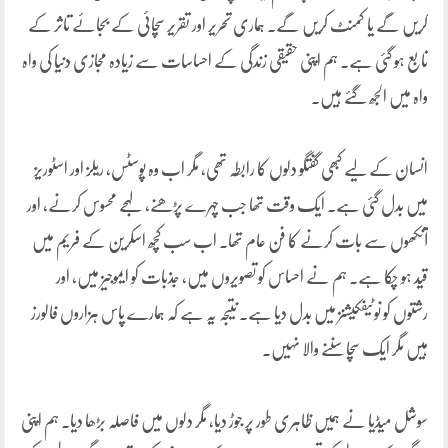
کریں گے یا کمنٹ کریں گے۔ ہماری تحریر اور تقریر سچائی کے بجائے تاثر کے
تابع ہو گئی ہے۔ ہم اپنی حقیقی زندگی کے احساسات سے زیادہ مجازی دنیا کی واہ
واہ میں الجھ گئے ہیں۔
انسان کے لیے کبھی گفتگو دلوں کا رابطہ تھی، مگر اب وہ پوسٹس، ریلز اور اسٹوریز
میں بدل گئی ہے۔ ایک وقت تھا جب چہرے پڑھنے، لہجے محسوس کرنے، اور
آنکھوں سے بات کرنے کا فن عام تھا۔ اب سب کچھ اسکرین کے فریم میں
قید ہو چکا ہے۔ ہم نے احساس کو تصویروں میں، جذبات کو ایموجیز میں، اور
رشتوں کو نوٹیفکیشنز میں بدل دیا ہے۔ نتیجہ یہ ہے کہ ہمارے پاس ہزاروں فالورز
ہیں مگر ایک سچا سننے والا نہیں۔
سوشل میڈیا نے ہمیں ظاہری طور پر جوڑ دیا، مگر دلوں میں فاصلہ بڑھا دیا۔ ہم اپنی