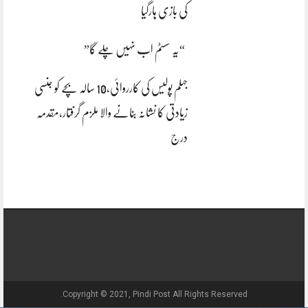
کی بازی ہارگیا
“یہ سسٹم اب نہیں چلے گا”
جہلم پولیس کی کارروائی،10 سالہ بچے کو جنسی
زیادتی کا نشانہ بنانے والا ملزم گرفتار،مقدمہ
درج
Copyright © 2021, Pindi Post All Rights Reserved.