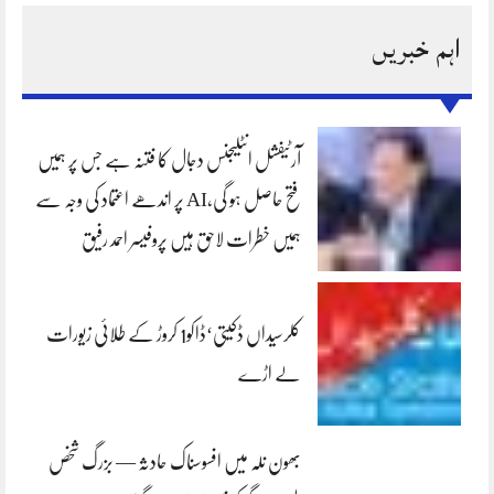
اہم خبریں
آرٹیفشل انٹلیجنس دجال کا فتنہ ہے جس پر ہمیں
فتح حاصل ہو گی،AI پر اندھے اعتماد کی وجہ سے
ہمیں خطرات لاحق ہیں پروفیسر احمد رفیق
کلرسیداں ڈکیتی‘ڈاکو1 کروڑ کے طلائی زیورات
لے اڑے
بھون نلہ میں افسوسناک حادثہ — بزرگ شخص