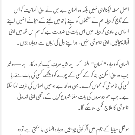
اصل مسئلہ ٹیکنالوجی نہیں بلکہ وہ انسان ہے جس نے اپنی انسانیت کو اس
کے تابع کر دیا۔ ہم نے مشینوں کو اپنے ہاتھ میں لینے کے بجائے انہیں اپنے
احساس پر حاوی کر دیا۔ ہمیں اس بات کی ضرورت ہے کہ ہم اس شور میں اپنی
آواز پہچانیں، اپنی خاموشی سنیں، اور اپنے دل کی زبان سے دوبارہ جڑیں۔
انسان کو دوبارہ “انسان” بننے کے لیے شاید صرف ایک لمحہ درکار ہے — وہ لمحہ
جب وہ اپنی اسکرین بند کر کے کسی کے چہرے کو دیکھے، کسی کی بات سنے، یا
کسی کی خاموشی کو محسوس کرے۔ یہی وہ لمحہ ہے جو ہمیں احساس کی طرف لوٹا سکتا
ہے۔ جب ہم دوسروں کی بات سننا شروع کریں گے، تبھی اپنی اندرونی
خاموشی کا علاج ممکن ہو سکے گا۔
سوشل میڈیا کے ہجوم میں اگر کوئی چیز ہمیں دوبارہ انسان بنا سکتی ہے تو وہ