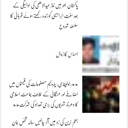
پاکستان بھر میں نمازِ عیدالاضحی کی ادائیگی کے
بعد سنتِ ابراہیمی کو زندہ رکھتے ہوئے قربانی کا
سلسلہ شروع
احساس کا زوال
**راولپنڈی: پٹرولیم مصنوعات کی قیمتوں میں
اضافے اور مہنگائی کے خلاف جماعت اسلامی
کا دھرنا، شہریوں کی بڑی تعداد کی شرکت**
جہلم ٹرین کی زد میں آکر چالیس سالہ شخص جان