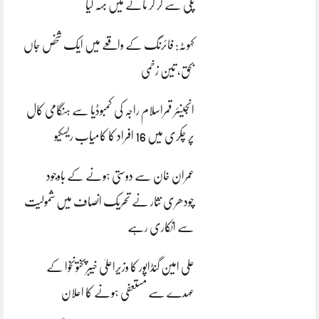
پلی سے گر کر نالے میں بہہ گیا
کہوٹہ: فائرنگ کے واقعے میں ایک شخص جاں
بحق، تین زخمی
انجینئر قمراسلام راجہ کی کمبوڈیا سے ہنگامی کال
پر چکری میں 16 افراد کا کامیاب ریسکیو
عمران خان سے دوستی ہونے کے باوجود
چودھری نثار نے تحریک انصاف میں شمولیت
سے انکاری رہے
علی امین گنڈاپور کا وزیراعلیٰ خیبرپختونخوا کے
عہدے سے مستعفی ہونے کا اعلان