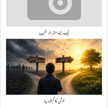
ایک اچھا مقرر اور خطیب
خوشی کا گمشدہ پتہ