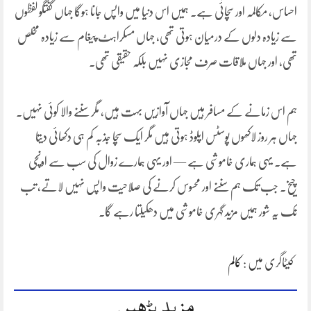
احساس، مکالمہ اور سچائی ہے۔ ہمیں اس دنیا میں واپس جانا ہوگا جہاں گفتگو لفظوں
سے زیادہ دلوں کے درمیان ہوتی تھی، جہاں مسکراہٹ پیغام سے زیادہ مخلص
تھی، اور جہاں ملاقات صرف مجازی نہیں بلکہ حقیقی تھی۔
ہم اس زمانے کے مسافر ہیں جہاں آوازیں بہت ہیں، مگر سننے والا کوئی نہیں۔
جہاں ہر روز لاکھوں پوسٹس اپلوڈ ہوتی ہیں مگر ایک سچا جذبہ کم ہی دکھائی دیتا
ہے۔ یہی ہماری خاموشی ہے — اور یہی ہمارے زوال کی سب سے اونچی
چیخ۔ جب تک ہم سننے اور محسوس کرنے کی صلاحیت واپس نہیں لاتے، تب
تک یہ شور ہمیں مزید گہری خاموشی میں دھکیلتا رہے گا۔
کیٹاگری میں :
کالم
مزید پڑھیں