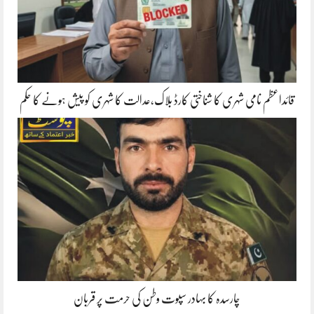
قائداعظم نامی شہری کا شناختی کارڈ بلاک،عدالت کا شہری کو پیش ہونے کا حکم
چارسدہ کا بہادر سپوت وطن کی حرمت پر قربان