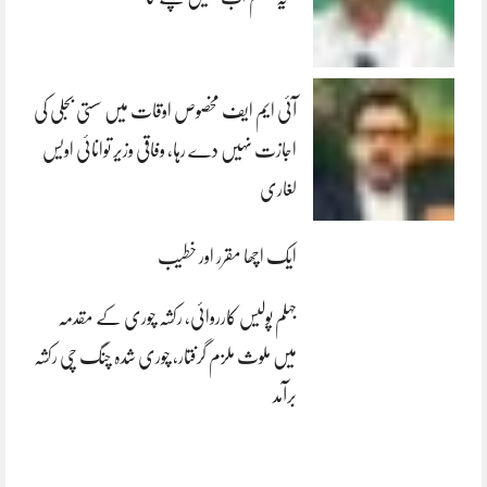
آئی ایم ایف مخصوص اوقات میں سستی بجلی کی
اجازت نہیں دے رہا، وفاقی وزیر توانائی اویس
لغاری
ایک اچھا مقرر اور خطیب
جہلم پولیس کارروائی، رکشہ چوری کے مقدمہ
میں ملوث ملزم گرفتار، چوری شدہ چنگ چی رکشہ
برآمد