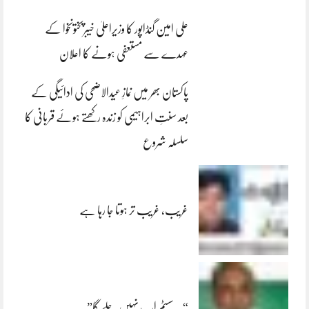
علی امین گنڈاپور کا وزیراعلیٰ خیبرپختونخوا کے
عہدے سے مستعفی ہونے کا اعلان
پاکستان بھر میں نمازِ عیدالاضحی کی ادائیگی کے
بعد سنتِ ابراہیمی کو زندہ رکھتے ہوئے قربانی کا
سلسلہ شروع
غریب، غریب تر ہوتا جا رہا ہے
“یہ سسٹم اب نہیں چلے گا”