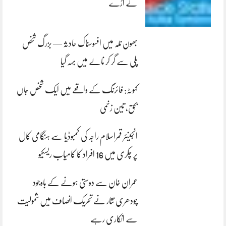
لے اڑے
بھون نلہ میں افسوسناک حادثہ — بزرگ شخص
پلی سے گر کر نالے میں بہہ گیا
کہوٹہ: فائرنگ کے واقعے میں ایک شخص جاں
بحق، تین زخمی
انجینئر قمراسلام راجہ کی کمبوڈیا سے ہنگامی کال
پر چکری میں 16 افراد کا کامیاب ریسکیو
عمران خان سے دوستی ہونے کے باوجود
چودھری نثار نے تحریک انصاف میں شمولیت
سے انکاری رہے