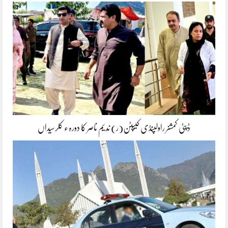
ڈپٹی کمشنر راولپنڈی کیپٹن(ر) ندیم ناصر کا دورہء کلرسیداں