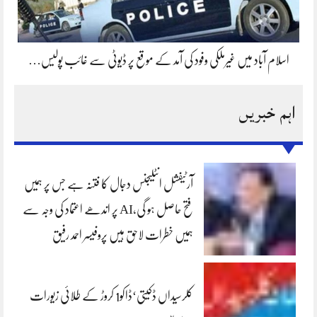
اسلام آباد میں غیرملکی وفود کی آمد کے موقع پر ڈیوٹی سے غائب پولیس…
اہم خبریں
آرٹیفشل انٹلیجنس دجال کا فتنہ ہے جس پر ہمیں
فتح حاصل ہو گی،AI پر اندھے اعتماد کی وجہ سے
ہمیں خطرات لاحق ہیں پروفیسر احمد رفیق
کلرسیداں ڈکیتی‘ڈاکو1 کروڑ کے طلائی زیورات