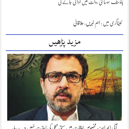
ہاؤسنگ سوسائٹی روات میں ادا کی جائے گی
کیٹاگری میں :
اہم خبریں
،
علاقائی
مزید پڑھیں
آئی ایم ایف مخصوص اوقات میں سستی بجلی کی اجازت نہیں دے رہا،