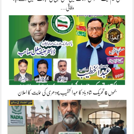
وفاقی…
جموں 6 تحریک شاد باد کا عبدالخطیب چودھری کی حمایت کا اعلان