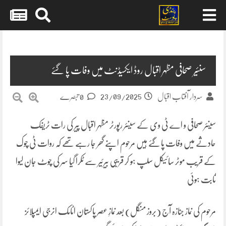
Skip
to
content
سنئیر صحافی مظہر اقبال روڈ ایکسیڈنٹ میں وفات پا گئے
23/09/2025
سردار آفتاب اقبال
0 تبصرے
سینئر صحافی و اے ٹی وی کے سینئر رپورٹر مظہر اقبال پیر کی رات ٹریفک
حادثے میں وفات پا گئے ہیں مرحوم اپنے گھر جا رہے تھے کہ روات ٹی چوک
کے قریب موٹر سائیکل سلپ ہو کر قریبی بیرئیر سے ٹکرا گیا سر کی چوٹ جان لیوا
ثابت ہوئی
مرحوم کی نماز جنازہ آج (بروز منگل) بعد نمازِ عصر پاکستان اٹامک انرجی ایمپلائز