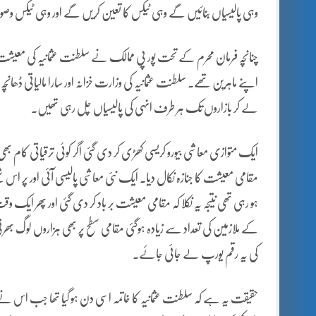
وہی پالیسیاں بنائیں گے وہی ٹیکس کا تعین کریں گے اور وہی ٹیکس و
چنانچہ فرمان محرم کے تحت پور پی ممالک نے سلطنت عثمانیہ کی معیشت ک
اپنے ماہرین تھے۔ سلطنت عثمانیہ کی وزارت خزانہ اور سارا مالیاتی ڈھا
لے کر بازاروں تک ہر طرف انہی کی پالیسیاں چل رہی تھیں۔
ایک متوازی معاشی بیورو کریسی کھڑی کر دی گئی اگر کوئی ترقیاتی کام بھی ہ
مقامی معیشت کا جنازہ نکال دیا۔ ایک نئی معاشی پالیسی آئی اور پر اس شعب
ہو رہی تھی نتیجہ یہ نکلا کہ مقامی معیشت بر باد کر دی گئی اور پھر ایک و
کے ملازمین کی تعداد سے زیادہ ہوگئی مقامی سطح پر بھی ہزاروں لوگ بھ
کی یہ رقم یورپ لے جائی جائے۔
حقیقت یہ ہے کہ سلطنت عثمانیہ کا خاتمہ اسی دن ہو گیا تھا جب اس نے اعل