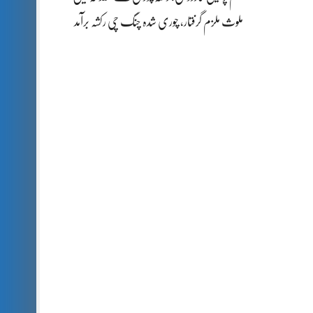
ملوث ملزم گرفتار، چوری شدہ چنگ چی رکشہ برآمد