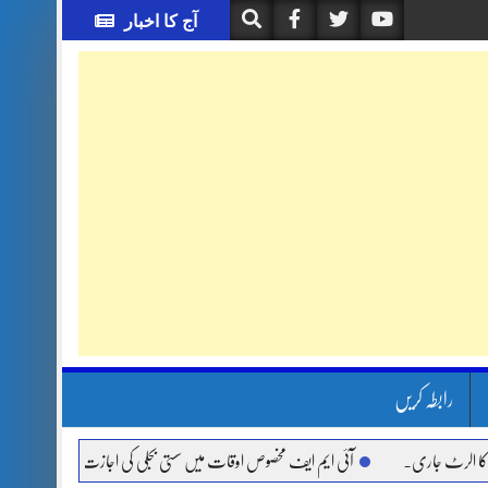
آج کا اخبار
رابطہ کریں
 جاری.
آئی ایم ایف مخصوص اوقات میں سستی بجلی کی اجازت نہیں دے رہا، وفاقی وزیر ت