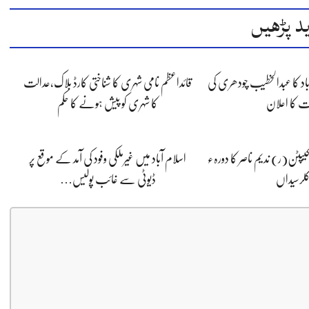
د پڑھیں
شاد باد کا عبدالخطیب چودھری کی
قائداعظم نامی شہری کا شناختی کارڈ بلاک،عدالت
یت کا اعلان
کا شہری کو پیش ہونے کا حکم
کیپٹن(ر) ندیم ناصر کا دورہء
اسلام آباد میں غیرملکی وفود کی آمد کے موقع پر
لرسیداں
ڈیوٹی سے غائب پولیس…