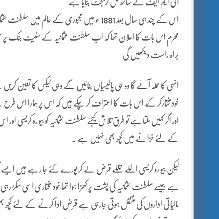
آئی ایم ایف کے ساتھ مل کربجٹ بنایا ہے
اس کے چند ہی سال بعد 1881 ء میں مجبوری کے عالم م
محرم اس بات کا اعلان تھا کہ اب سلطنت عثمانیہ کے سٹیٹ بنک پر سلطنت ع
براہ راست دیکھیں گی
انہی کا عملہ آئے گا وہ ہی پالیسیاں بنائیں گے وہی ٹیکس کا تعین کر
خودمختارکر کے اس بات کا اعتراف کر چکے ہیں کہ اس پر ہمارا اس طرح سے کو
اور اگر کہیں ملتا ہے تو طرق تلاش کیجئے سلطنت عثمانیہ کو بیو رو کریس
کے لئے خزانے میں کچھ بھی نہیں ہے .
لیکن بیو رو کریسی اللے تللے قرض لے کر پورے کئے جا رہے ہیں ایسے لگ
ہے جیسے سلطنت عثمانیہ کی پشت پر کھڑا ہوا تھا خود مختاری اسی سکڑ 
مالیاتی اداروں کی منتقل ہوتی جارہی ہے قرض ادا کرنے کے لئے کچھ 