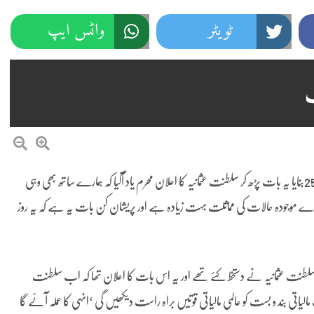
ٹویٹر
واٹس ایپ
ت
پاکستانی وزارت خزانہ نے آئی ایم ایف کے ساتھ مل کر بجٹ 2024-25بنایا یہ بات پڑھ کر سلطنت عثمانیہ کا اعلان محرم یاد آگیا کہ ہمارے ساتھ بھی وہی
مارے موجودہ حالات کی مماثلت بہت زیادہ ہے اور پریشان کن بات یہ ہے کہ یہ روز
188ء میں مجبوری کے عالم میں سلطنت عثمانیہ نے دستخط کئے تھے اور یہ اس بات کا اعلان تھا کہ اب سلطنت
لیاتی بند و بست کو عالمی مالیاتی قوتیں براہ راست دیکھیں گی ‘انہی کا عملہ آئے گا