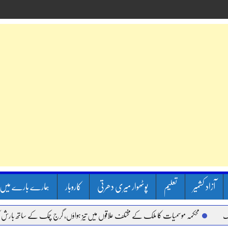
آزاد کشمیر
تعلیم
پوٹھوار میری دھرتی
کاروبار
ہمارے بارے میں
محکمہ موسمیات کا ملک کے مختلف علاقوں میں تیز ہواؤں، گرج چمک کے ساتھ بارش کا الرٹ