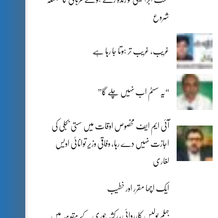
شروع
غریب، غریب تر ہوتا جا رہا ہے
“یہ سسٹم اب نہیں چلے گا”
آئی ایم ایف مخصوص اوقات میں سستی بجلی کی
اجازت نہیں دے رہا، وفاقی وزیر توانائی اویس
لغاری
ایک اچھا مقرر اور خطیب
جہلم پولیس کارروائی، رکشہ چوری کے مقدمہ میں