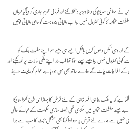
یں سلطنت عثمانیہ نے معاشی سریڈیو کی دستاویز پر دستخط کئے اور فرمانی محرم جاری کر دیاگیا فرمان
ثمانیہ کا کوئی کنٹرول نہیں رہا اب مالیاتی بندو بست کو عالمی مالیاتی قوتیں
یں گے اور وہی ٹیکس وصول کریں بالکل ایسے ہی جیسے ہم اپنے سٹیٹ بلک کو
ئی کنٹرو ل نہیں رہا جیسے پہلے ہوتا تھا اب ذرا اپنے ملکی حالات پر غور کیجئے اور
ی اور اس کے اخراجات چاٹ گئے ہمارے ساتھ بھی یہی ہو رہاہے عوام کو ریلیف دینے
تا ہے کہ یہ ملک بنا ہی افسر شاہی کے لئے قرض کا پہاڑ اسی طرح کھڑا ہو چکا
رہی ہے جیسے سلطنت عثمانیہ میں سکڑی تھی فیصلہ سازی حکومت کے بجائے عالمی
بھی نہیں سے ہمارے لئے قرض پر سود ادا کرنا بھی مشکل بجٹ کا سب سے بڑا