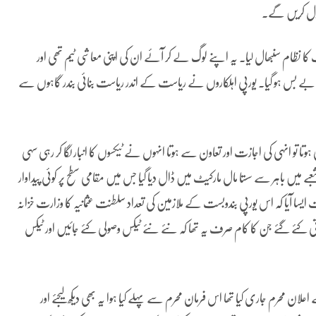
صول کریں گے۔
ا نظام سنبھال لیا۔ یہ اپنے لوگ لے کر آئے ان کی اپنی معاشی ٹیم تھی اور
نچہ بے بس ہو گیا۔ یورپی اہلکاروں نے ریاست کے اندر ریاست بنائی بندر گاہوں سے
وتا تو انہی کی اجازت اور تعاون سے ہوتا انہوں نے ٹیکسوں کا انبار لگا کر رہی سہی
ے میں باہر سے سستا مال مارکیٹ میں ڈال دیا گیا جس میں مقامی سطح پر کوئی پیداوار
قت ایسا آیا کہ اس یورپی بندوبست کے ملازمین کی تعداد سلطنت عثمانیہ کا وزارت خزانہ
رتی کئے گئے جن کا کام صرف یہ تھا کہ نئے نئے ٹیکس وصولی کئے جائیں اور ٹیکس
ان محرم جاری کیا تھا اس فرمان محرم سے پہلے کیا ہوا یہ بھی دیکھ لیجئے اور