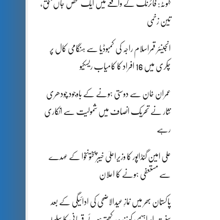
کہوٹہ: فائرنگ کے واقعے میں ایک شخص جاں بحق،
تین زخمی
انجینئر قمراسلام راجہ کی کمبوڈیا سے ہنگامی کال پر
چکری میں 16 افراد کا کامیاب ریسکیو
عمران خان سے دوستی ہونے کے باوجود چودھری
نثار نے تحریک انصاف میں شمولیت سے انکاری
رہے
علی امین گنڈاپور کا وزیراعلیٰ خیبرپختونخوا کے عہدے
سے مستعفی ہونے کا اعلان
پاکستان بھر میں نمازِ عیدالاضحی کی ادائیگی کے بعد
سنتِ ابراہیمی کو زندہ رکھتے ہوئے قربانی کا سلسلہ