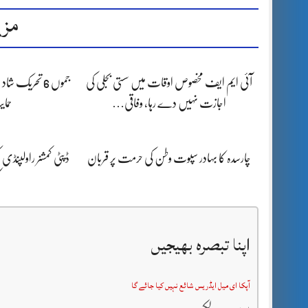
مزی
آئی ایم ایف مخصوص اوقات میں سستی بجلی کی
جموں 6 تحریک 
اجازت نہیں دے رہا، وفاقی…
حما
چارسدہ کا بہادر سپوت وطن کی حرمت پر قربان
ڈپٹی کمشنر راولپنڈی 
ک
اپنا تبصرہ بھیجیں
آپکا ای میل ایڈریس شائع نہیں کیا جائے گا