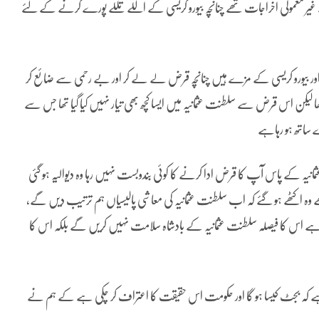
 غیر معمولی اخراجات تھے چنانچہ بیورو کریسی کے اللے تللے پورے کرنے کے لئے
 اور بیورو کریسی کے مزے ہیں چنانچہ قرض لے لے کر اور بے رحمی سے ضائع کر
ھا لیکن اس قرض سے سلطنت عثمانیہ میں ایسا کچھ بھی تیار نہیں کیا گیا تھا جس سے
رے ساتھ ہو رہاہے
 کہ سلطنت عثمانیہ کے پاس آپ کا قرض ادا کرنے کا کوئی بندوبست نہیں رہا وہ دیوالیہ ہو گئی
کٹھے ہو گئے کہ اب سلطنت عثمانیہ کی معاشی پالیسیاں ہم ترتیب دیں گے،
اہے اس کا فیصلہ سلطنت عثمانیہ کے بادشاہ سلامت نہیں کریں گے بلکہ اس کا
ے کہ بجٹ کیسا ہو گا اور حکومت اس حقیقت کا اعتراف کر چکی ہے کے ہم نے