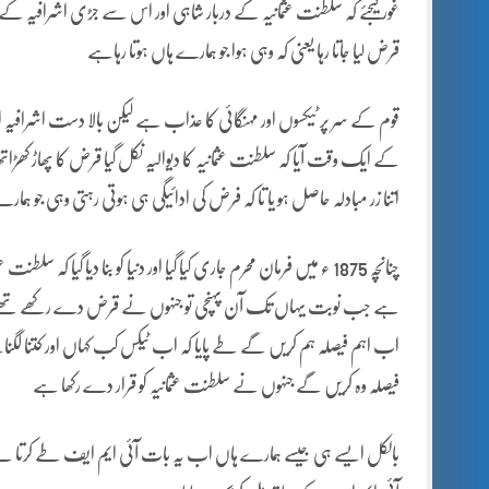
غورکیجئے کہ سلطنت عثمانیہ کے دربار شاہی اور اس سے جڑی اشرافیہ کے
قرض لیا جاتا رہا یعنی کہ وہی ہوا جو ہمارے ہاں ہوتا رہاہے
قوم کے سر پر ٹیکسوں اور مہنگائی کا عذاب ہے لیکن بالا دست اشرافیہ
کے ایک وقت آیا کہ سلطنت عثمانیہ کا دیوالیہ نکل گیا قرض کا پھاڑ کھڑات
اتنا زر مبادلہ حاصل ہو یا تا کہ فرض کی ادائیگی ہی ہوتی رہتی وہی جو ہما
چنانچہ 1875 ء میں فرمان محرم جاری کیا گیا اور دنیا کو بنا دیا گیا
ہے جب نوبت یہاں تک آن پہنچی تو جنہوں نے قرض دے رکھے تھے وہ ا
اب اہم فیصلہ ہم کریں گے طے پایا کہ اب ٹیکس کب کہاں اور کتنا لگن
فیصلہ وہ کریں گے جنہوں نے سلطنت عثمانیہ کو قرار دے رکھا ہے
بالکل ایسے ہی جیسے ہمارے ہاں اب یہ بات آئی ایم ایف طے کرتا ہ