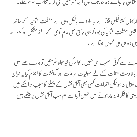
تا ہی جا رہا ہے دور دور تک کوئی امید نظر نہیں آتی کہ یہ تناسب کم ہو سکے۔
 کہاں کتنا ٹیکس لگاتا ہے یہ واردات بالکل وہی ہے سلطنت عثمانیہ کے ساتھ
 جیسی سلطنت عثمانیہ کی یورو کریسی جاٹتی تھی عام آدمی کے لئے مشکل اور کڑوے
ہیں ہورہی ہی محسوس ہوتا ہے ,
ے سے کوئی اہمیت ہی نہیں۔عوام کی خیر خواہ حکومتیں تو ہمارے حصے میں
بالا دست طبقات کے لئے سہولیات مراعات اور آسائشات کا اہتمام کیا یہ حیران
قابل نہ ہو لیکن اقدامات کسی بھی آتش فشاں کے پھٹنے کا سبب بڑا سکتے ہیں
ریسی کا لنگر خانہ بند ہونے میں نہیں آرہا ہے ہم سب آتش فشاں پر بیٹھے ہیں