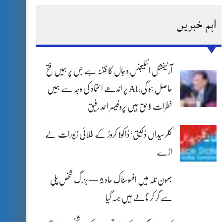
اہم خبریں
آرٹیفشل انٹلیجنس دجال کا فتنہ ہے جس پر ہمیں فتح
حاصل ہو گی،AI پر اندھے اعتماد کی وجہ سے ہمیں
خطرات لاحق ہیں پروفیسر احمد رفیق
کلرسیداں ڈکیتی‘ڈاکو1 کروڑ کے طلائی زیورات لے
اڑے
بھون نلہ میں افسوسناک حادثہ — بزرگ شخص پلی
سے گر کر نالے میں بہہ گیا