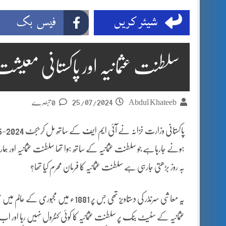
شیئر کریں
فیس بک
سلطنت عثمانیہ اور پاکستانی معیش
25/07/2024
Abdul Khateeb
0 تبصرے
ہونے جارہاہے جو سلطنت عثمانیہ کے ساتھ ہوا تھا سلطنت عثمانیہ اور ہ
بہ روز بڑھتی جارہی ہے سلطنت عثمانیہ کا فرمان محرم کیا تھا؟
یہ معاشی سرنڈر کی دستاویز تھی جس پر 1
عثمانیہ کے سٹیٹ بنک پر سلطنت عثمانیہ کا کوئی کنٹرول نہیں رہا اور اب ما