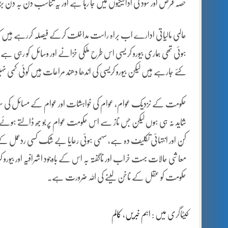
حصہ قرض اور سود کی ادائیگیوں میں جا رہا ہے اور یہ تناسب دن بہ دن بڑھ
عالمی مالیاتی ادارے اب براہ راست مداخلت کرکے فیصلہ کررہے ہیں کہ
ہوئی تھی ہماری بیورو کر یسی اس طرح ملکی خزانے اور وسائل کو رہی ہے
کئے جارہے ہیں لیکن بیورو کریسی کی اندھا دھند مراعات ہیں کوئی کمی ن
حکومت کے نزدیک عوام، عوام کی خواہشات اور عوام کے مسائل کی سر
شاید نہ ہی ہوں لیکن جس ناز سے اس حکومت عوام پر بو جھ ڈالتے ہوئے 
کن اور انتہائی تکلیف دہ ہے، سہمی ہوئی رعایا بے شک کسی ردعمل کے 
معاشی حالات بہت خراب اور ناگفتہ بہ اس کے باوجود اشرافیہ اور بیورو ک
حکومت کو عقل کے ناخن لینے کی اللہ ضرورت ہے۔
کیٹاگری میں :
اہم خبریں
،
کالم