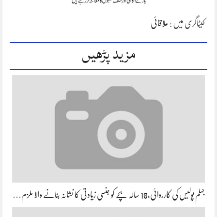
کیٹاگری میں :
علاقائی
مزید پڑھیں
جہلم پولیس کی کارروائی،10 سالہ بچے کو جنسی زیادتی کا نشانہ بنانے والا ملزم…