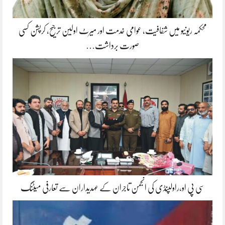
محکمہ ریونیو میں شفافیت، عوامی خدمت اور میرٹ اولین ترجیح، کرپشن کسی
صورت برداشت…
سی پی او،راولپنڈی کی انجمن تاجران کے عہدیداران سے تعارفی میٹنگ