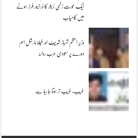
ایک عورت زخمی ٹریلر کا ڈرائیور فرار ہونے
میں کامیاب
وزیر اعظم شہباز شریف اور فیلڈ مارشل اہم
دورے پر سعودی عرب روانہ
غریب، غریب تر ہوتا جا رہا ہے