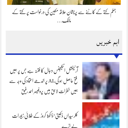
جہلم کتے کے کاٹنے سے پریشان علاقہ مکین کی درخواست پر کتے کے
مالک…
اہم خبریں
آرٹیفشل انٹلیجنس دجال کا فتنہ ہے جس پر ہمیں
فتح حاصل ہو گی،AI پر اندھے اعتماد کی وجہ سے
ہمیں خطرات لاحق ہیں پروفیسر احمد رفیق
کلرسیداں ڈکیتی‘ڈاکو1 کروڑ کے طلائی زیورات
لے اڑے