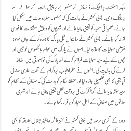
جبکہ اسسٹنٹ پراجیکٹ ڈائریکٹر نے منصوبے پر پیش رفت کے حوالے سے
بریفنگ دی۔ ڈپٹی کمشنر نے ہدایت کی کہ منصوبہ مقررہ مدت میں مکمل کیا
جائے، تعمیراتی معیار کو یقینی بنایا جائے اور شہریوں کو درپیش مشکلات کا فوری
ازالہ کیا جائے۔ ڈپٹی کمشنر نے ساہیوال فیملی پارک کا دورہ کر کے وہاں موجود
تفریحی سہولیات کا جائزہ لیا۔ انہوں نے پارک میں عوام بالخصوص خواتین اور
بچوں کے لیے مزید سہولیات فراہم کرنے اور پارک کی خوبصورتی میں اضافہ
کرنے کی ہدایت کی۔انہوں نے ستھرا پنجاب پروگرام کے تحت جاری صفائی
آپریشن کا بھی تفصیلی جائزہ لیا اور متعلقہ حکام کو ہدایت کی کہ صفائی کے نظام کو
مزید مؤثر بنایا جائے، کوڑا کرکٹ کی بروقت تلفی یقینی بنائی جائے اور شہری
علاقوں میں صفائی کے اعلیٰ معیار کو برقرار رکھا جائے۔
دورہ کے آخری مرحلہ میں ڈپٹی کمشنر نے کنیز فاطمہ ویلفیئر ہپستال فاروقہ کا بھی