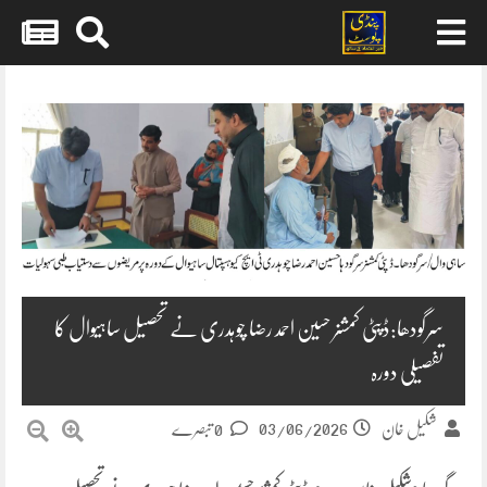
Skip
to
content
سرگودھا:ڈپٹی کمشنر حسین احمد رضا چوہدری نے تحصیل ساہیوال کا
تفصیلی دورہ
03/06/2026
شکیل خان
0 تبصرے