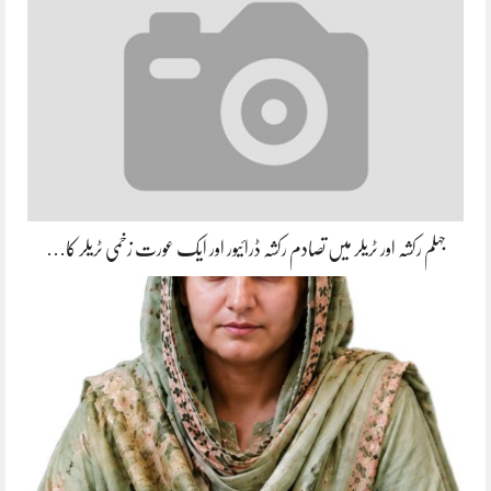
جہلم رکشہ اور ٹریلر میں تصادم رکشہ ڈرائیور اور ایک عورت زخمی ٹریلر کا…