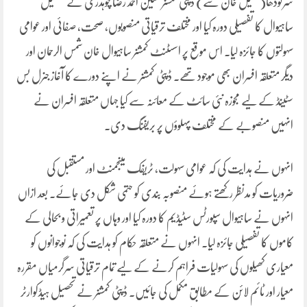
سرگودھا(شکیل خان سے) ڈپٹی کمشنر حسین احمد رضا چوہدری نے تحصیل
ساہیوال کا تفصیلی دورہ کیا اور مختلف ترقیاتی منصوبوں، صحت، صفائی اور عوامی
سہولتوں کا جائزہ لیا۔ اس موقع پر اسسٹنٹ کمشنر ساہیوال خان شمس الرحمان اور
دیگر متعلقہ افسران بھی موجود تھے۔ ڈپٹی کمشنر نے اپنے دورے کا آغاز جنرل بس
سٹینڈ کے لیے مجوزہ نئی سائٹ کے معائنہ سے کیا جہاں متعلقہ افسران نے
انہیں منصوبے کے مختلف پہلوؤں پر بریفنگ دی۔
انہوں نے ہدایت کی کہ عوامی سہولت، ٹریفک مینجمنٹ اور مستقبل کی
ضروریات کو مدنظر رکھتے ہوئے منصوبہ بندی کو حتمی شکل دی جائے۔ بعد ازاں
انہوں نے ساہیوال سپورٹس سٹیڈیم کا دورہ کیا اور وہاں پر تعمیراتی و بحالی کے
کاموں کا تفصیلی جائزہ لیا۔ انہوں نے متعلقہ حکام کو ہدایت کی کہ نوجوانوں کو
معیاری کھیلوں کی سہولیات فراہم کرنے کے لیے تمام ترقیاتی سرگرمیاں مقررہ
معیار اور ٹائم لائن کے مطابق مکمل کی جائیں۔ ڈپٹی کمشنر نے تحصیل ہیڈکوارٹر