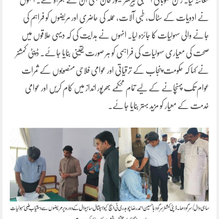
معائنہ کیا۔ رکن صوبائی اسمبلی بیرسٹر تیمور خان بھی ان کے ہمراہ تھے۔ انہوں
نے ادویات کے سٹاک، طبی آلات، عملہ کی حاضری اور مریضوں کو فراہم کی
جانے والی سہولیات کا جائزہ لیا۔ انہوں نے ہدایت کی کہ دیہی علاقوں میں
صحت کی معیاری سہولیات کی فراہمی کو ہر صورت یقینی بنایا جائے۔ ڈپٹی کمشنر
نے کہا کہ حکومت پنجاب کے ترقیاتی اور عوامی فلاحی منصوبوں کے ثمرات
عوام تک پہنچانے کے لیے تمام محکمے بھرپور انداز میں کام کریں اور عوامی
خدمت کے معیار کو مزید بہتر بنایا جائے۔