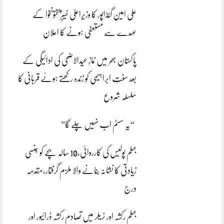
علی امین گنڈاپور کا وزیراعلیٰ خیبرپختونخوا کے
عہدے سے مستعفی ہونے کا اعلان
پاکستان بھر میں نمازِ عیدالاضحی کی ادائیگی کے
بعد سنتِ ابراہیمی کو زندہ رکھتے ہوئے قربانی کا
سلسلہ شروع
“یہ سسٹم اب نہیں چلے گا”
جہلم پولیس کی کارروائی،10 سالہ بچے کو جنسی
زیادتی کا نشانہ بنانے والا ملزم گرفتار،مقدمہ
درج
جہلم رکشہ اور ٹریلر میں تصادم رکشہ ڈرائیور اور