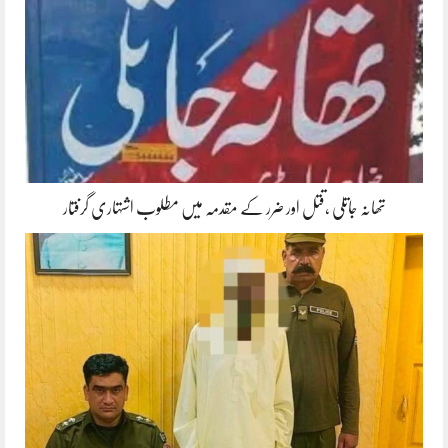
تھانہ جاتلی ،قتل اور ضرر کے مقدمہ میں مطلوب اشتہاری گرفتار