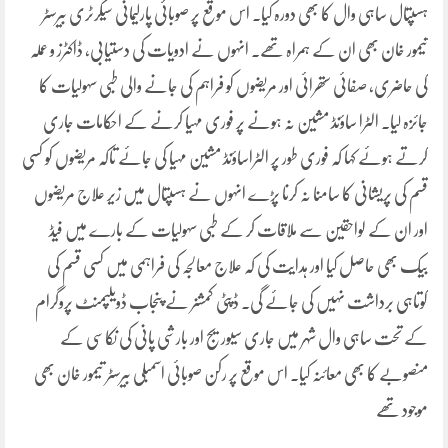
ہسپتال ساہی وال کا بھی دورہ کیا۔ اس موقع پر صوبائی پارلیمانی سیکرٹری بیرسٹر
تیمور خان بھی ان کے ہمراہ تھے۔ انہوں نے ادویات کی دستیابی، ڈاکٹرز و عملہ
کی حاضری، صفائی ستھرائی اور مریضوں کو فراہم کی جانے والی طبی سہولیات کا
جائزہ لیا۔ الٹرا ساؤنڈ مشین نہ ہونے پر فوری مہیا کرنے کے احکامات جاری
کرتے ہوئے کہا کہ فوری طور پر الٹراساؤنڈ مشین مہیا کی جائے تاکہ مریضوں کو کسی
قسم کی پریشانی کا سامنا نہ کرنا پڑے انہوں نے ہسپتال میں زیر علاج مریضوں
اور ان کے لواحقین سے ملاقات کر کے طبی سہولیات کے بارے میں فیڈ
بیک بھی حاصل کیا اور ہدایت کی کہ علاج معالجہ کی فراہمی میں کسی قسم کی
کوتاہی برداشت نہیں کی جائے گی۔ ڈپٹی کمشنر نے پنجاب ڈویلپمنٹ پروگرام
کے تحت ساہی وال شہر میں جاری سیوریج اور بارشی پانی کی نکاسی کے
منصوبے کا بھی معائنہ کیا۔ اس موقع پر رکن صوبائی اسمبلی بیرسٹر تیمور خان بھی
موجود تھے