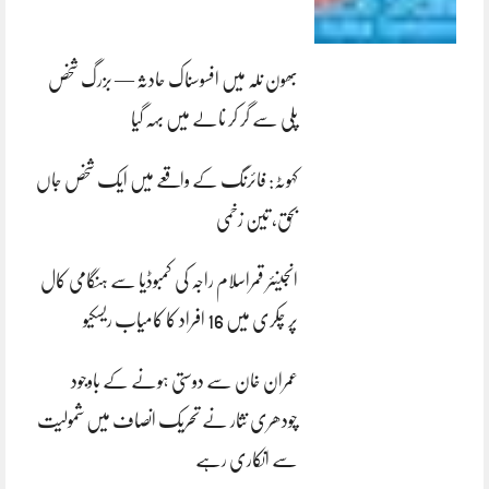
بھون نلہ میں افسوسناک حادثہ — بزرگ شخص
پلی سے گر کر نالے میں بہہ گیا
کہوٹہ: فائرنگ کے واقعے میں ایک شخص جاں
بحق، تین زخمی
انجینئر قمراسلام راجہ کی کمبوڈیا سے ہنگامی کال
پر چکری میں 16 افراد کا کامیاب ریسکیو
عمران خان سے دوستی ہونے کے باوجود
چودھری نثار نے تحریک انصاف میں شمولیت
سے انکاری رہے