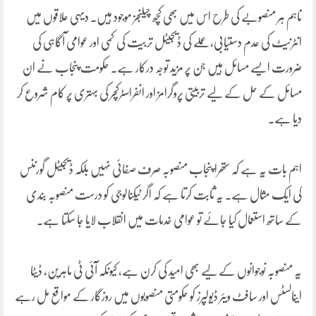
تاہم ہر منصوبے کی طرح اس میں بھی کچھ چیلنجز موجود ہیں۔ دیہی علاقوں میں
انٹرنیٹ کی عدم دستیابی، عملے کی ڈیجیٹل تربیت کی کمی اور عوامی آگاہی کی
ضرورت ایسے مسائل ہیں جن پر مزید توجہ درکار ہے۔ حکومت پنجاب نے ان
مسائل کے حل کے لیے تربیتی پروگرامز اور انفراسٹرکچر کی بہتری پر کام شروع کر
دیا ہے۔
اہم بات یہ ہے کہ ستھرا پنجاب منصوبہ صرف صفائی نہیں بلکہ ڈیجیٹل گورننس
کی ایک مثال ہے۔ یہ ثابت کرتا ہے کہ اگر ٹیکنالوجی کو درست منصوبہ بندی
کے ساتھ استعمال کیا جائے تو عوامی خدمات میں انقلاب لایا جا سکتا ہے۔
یہ منصوبہ نوجوانوں کے لیے بھی امید کی کرن ہے، کیونکہ آئی ٹی ماہرین، ڈیٹا
اینالسٹس اور سافٹ ویئر ڈیولپرز کو حکومتی منصوبوں میں روزگار کے مواقع مل رہے