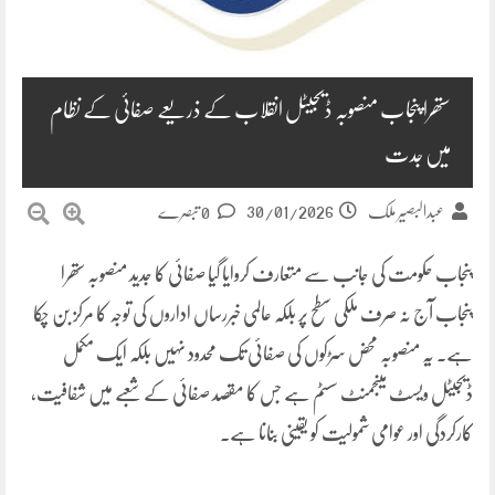
ستھرا پنجاب منصوبہ ڈیجیٹل انقلاب کے ذریعے صفائی کے نظام
میں جدت
30/01/2026
عبدالبصیر ملک
0 تبصرے
پنجاب حکومت کی جانب سے متعارف کروایا گیا صفائی کا جدید منصوبہ ستھرا
پنجاب آج نہ صرف ملکی سطح پر بلکہ عالمی خبررساں اداروں کی توجہ کا مرکز بن چکا
ہے۔ یہ منصوبہ محض سڑکوں کی صفائی تک محدود نہیں بلکہ ایک مکمل
ڈیجیٹل ویسٹ مینجمنٹ سسٹم ہے جس کا مقصد صفائی کے شعبے میں شفافیت،
کارکردگی اور عوامی شمولیت کو یقینی بنانا ہے۔