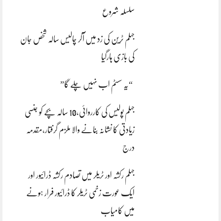
سلسلہ شروع
جہلم ٹرین کی زد میں آکر چالیس سالہ شخص جان
کی بازی ہارگیا
“یہ سسٹم اب نہیں چلے گا”
جہلم پولیس کی کارروائی،10 سالہ بچے کو جنسی
زیادتی کا نشانہ بنانے والا ملزم گرفتار،مقدمہ
درج
جہلم رکشہ اور ٹریلر میں تصادم رکشہ ڈرائیور اور
ایک عورت زخمی ٹریلر کا ڈرائیور فرار ہونے
میں کامیاب