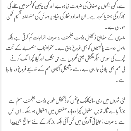
ہے، کن جگہوں پر صفائی کی ضرورت زیادہ ہے اور کن یونین کونسلز میں عملے کی
کارکردگی بہتر یا کمزور ہے۔ ان اعداد و شمار کی بنیاد پر وسائل کی منصفانہ تقسیم ممکن
ہو رہی ہے۔
ماہرین کے مطابق ڈیجیٹل ویسٹ مینجمنٹ نہ صرف اخراجات کم کرتی ہے بلکہ
ماحول دوست پالیسیوں کو بھی فروغ دیتی ہے۔ ستھرا پنجاب منصوبے کے تحت
کچرے کی سورس سیگریگیشن یعنی گھروں سے ہی خشک اور گیلا کچرا الگ کرنے
کی مہم بھی چلائی جا رہی ہے، جسے ڈیجیٹل آگاہی مہم کے ذریعے فروغ دیا جا رہا
ہے۔
کئی شہروں میں ری سائیکلنگ یونٹس کو ڈیجیٹل طور پر ویسٹ مینجمنٹ سسٹم سے
جوڑا گیا ہے تاکہ قابلِ استعمال کچرا دوبارہ صنعتوں میں استعمال ہو سکے۔ اس عمل
سے نہ صرف ماحولیاتی آلودگی میں کمی آئی بلکہ روزگار کے نئے مواقع بھی پیدا