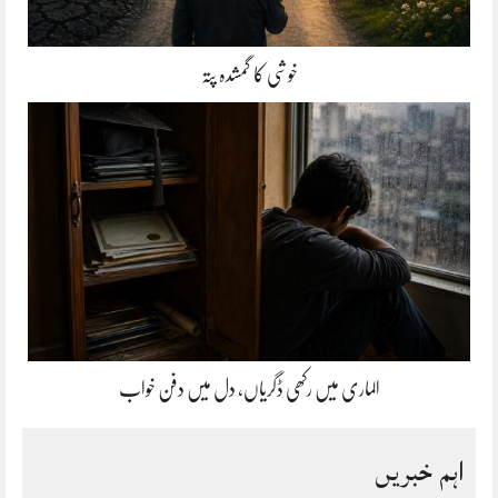
خوشی کا گمشدہ پتہ
الماری میں رکھی ڈگریاں، دل میں دفن خواب
اہم خبریں