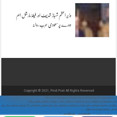
وزیر اعظم شہباز شریف اور فیلڈ مارشل اہم
دورے پر سعودی عرب روانہ
Copyright © 2021, Pindi Post All Rights Reserved.
// Show Author Image with Author Name in UrduPaper Theme function
urdu_paper_author_image_with_name($content) { if (is_single()) { $author_id =
get_the_author_meta('ID'); $author_name = get_the_author(); $author_avatar = get_avatar($author_id, 48);
// 48px size image $author_html = '
' . $author_name . '
' . $author_avatar . '