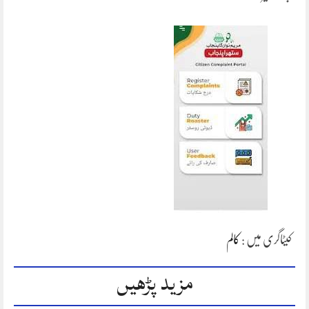
کیٹاگری میں :
کالم
مزید پڑھیں