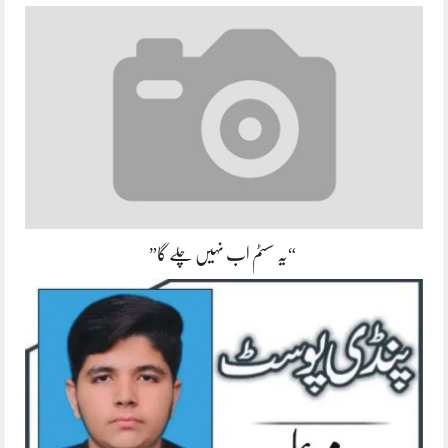
“یہ سسٹم اب نہیں چلے گا”