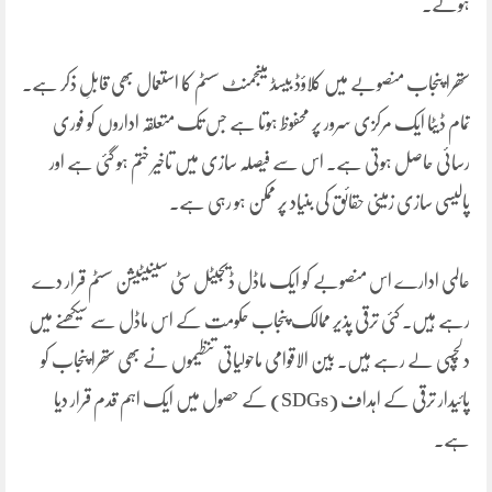
ہوئے۔
ستھرا پنجاب منصوبے میں کلاؤڈ بیسڈ مینجمنٹ سسٹم کا استعمال بھی قابلِ ذکر ہے۔
تمام ڈیٹا ایک مرکزی سرور پر محفوظ ہوتا ہے جس تک متعلقہ اداروں کو فوری
رسائی حاصل ہوتی ہے۔ اس سے فیصلہ سازی میں تاخیر ختم ہو گئی ہے اور
پالیسی سازی زمینی حقائق کی بنیاد پر ممکن ہو رہی ہے۔
عالمی ادارے اس منصوبے کو ایک ماڈل ڈیجیٹل سٹی سینیٹیشن سسٹم قرار دے
رہے ہیں۔ کئی ترقی پذیر ممالک پنجاب حکومت کے اس ماڈل سے سیکھنے میں
دلچسپی لے رہے ہیں۔ بین الاقوامی ماحولیاتی تنظیموں نے بھی ستھرا پنجاب کو
پائیدار ترقی کے اہداف (SDGs) کے حصول میں ایک اہم قدم قرار دیا
ہے۔