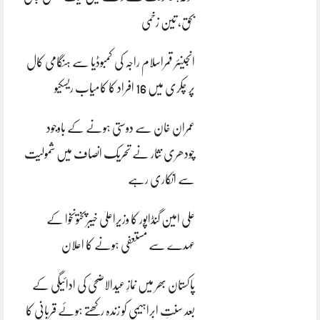
بحق، تین زخمی
انجینئر قمراسلام راجہ کی کمبوڈیا سے ہنگامی کال
پر چکری میں 16 افراد کا کامیاب ریسکیو
عمران خان سے دوستی ہونے کے باوجود
چودھری نثار نے تحریک انصاف میں شمولیت
سے انکاری رہے
علی امین گنڈاپور کا وزیراعلیٰ خیبرپختونخوا کے
عہدے سے مستعفی ہونے کا اعلان
پاکستان بھر میں نمازِ عیدالاضحی کی ادائیگی کے
بعد سنتِ ابراہیمی کو زندہ رکھتے ہوئے قربانی کا