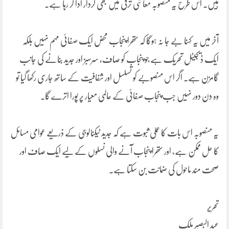
ہیں۔ اس طرح یہ منصوبہ معاشی ترقی میں بھی کردار ادا کر رہا ہے۔
آخر میں یہ کہنا بے جا نہ ہوگا کہ ستھرا پنجاب محض ایک صفائی مہم نہیں بلکہ
ایک ڈیجیٹل تحریک ہے جو پنجاب کو صاف، سرسبز اور جدید بنانے کی جانب
گامزن ہے۔ اگر اس منصوبے کو تسلسل اور شفافیت کے ساتھ جاری رکھا گیا تو
وہ دن دور نہیں جب پنجاب صفائی کے عالمی معیار پر پورا اترے گا۔
یہ منصوبہ اس بات کا عملی ثبوت ہے کہ جدید ٹیکنالوجی کے ذریعے عوامی مسائل
کا حل ممکن ہے، اور ستھرا پنجاب آنے والی نسلوں کے لیے ایک صاف اور
صحت مند ماحول کی ضمانت بن سکتا ہے۔
تحریر
عبد البصیر ملک