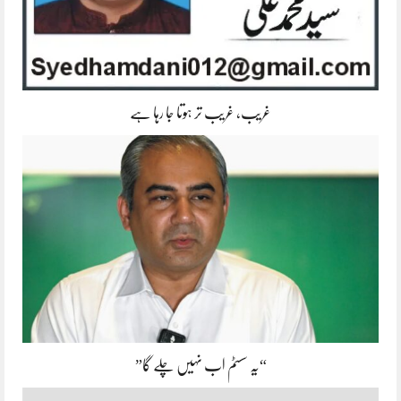
غریب، غریب تر ہوتا جا رہا ہے
“یہ سسٹم اب نہیں چلے گا”