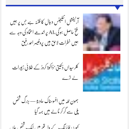
آرٹیفشل انٹلیجنس دجال کا فتنہ ہے جس پر ہمیں
فتح حاصل ہو گی،AI پر اندھے اعتماد کی وجہ سے
ہمیں خطرات لاحق ہیں پروفیسر احمد رفیق
کلرسیداں ڈکیتی‘ڈاکو1 کروڑ کے طلائی زیورات
لے اڑے
بھون نلہ میں افسوسناک حادثہ — بزرگ شخص
پلی سے گر کر نالے میں بہہ گیا
کہوٹہ: فائرنگ کے واقعے میں ایک شخص جاں