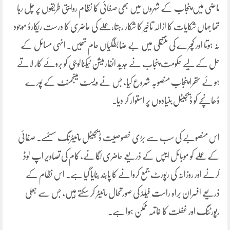
ماضی میں پنجاب کے شہروں میں بھی صفائی کا نظام روایتی طریقوں پر چل رہا
تھا جہاں شکایات کا ازالہ تاخیر کا شکار رہتا، عملے کی حاضری کا درست ریکارڈ موجود
نہ ہوتا اور کچرے کی منتقلی میں بے ضابطگیاں عام تھیں۔ انہی مسائل کے
حل کے لیے حکومت پنجاب نے جدید انفارمیشن ٹیکنالوجی کو بروئے کار لاتے
ہوئے ستھرا پنجاب منصوبہ شروع کیا، جس نے ویسٹ مینجمنٹ کے پورے
ڈھانچے کو ڈیجیٹل بنیادوں پر استوار کر دیا۔
اس منصوبے کی سب سے بڑی خصوصیت ڈیجیٹل مانیٹرنگ سسٹمہے۔ صفائی
کے عملے کو موبائل ایپس کے ذریعے حاضری لگانے، کام کی تصاویر اپ لوڈ
کرنے اور روزانہ کی رپورٹ جمع کروانے کا پابند بنایا گیا ہے۔ اس نظام کے
ذریعے افسران براہ راست فیلڈ کی صورتحال مانیٹر کر سکتے ہیں، جس سے جعلی
رپورٹنگ اور غفلت کا خاتمہ ممکن ہوا ہے۔