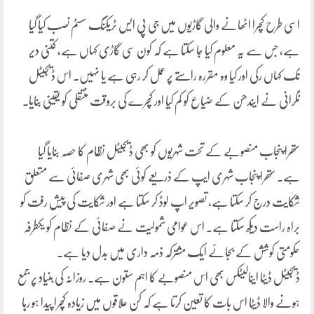
اسی طرح کچرا اٹھانے والی گاڑیوں میں جی پی ایس ٹریکنگ سسٹم نصب کیا گیا
ہے، جس سے یہ معلوم کیا جا سکتا ہے کہ کون سی گاڑی کہاں ہے، کتنی دیر
تک کہاں رکی اور کیا وہ مقررہ راستے پر عمل کر رہی ہے یا نہیں۔ اس ڈیجیٹل
نگرانی نے ایندھن کے ضیاع کو کم کیا اور کچرے کی بروقت منتقلی کو یقینی بنایا۔
ستھرا پنجاب منصوبے کے تحت شہریوں کو بھی ڈیجیٹل نظام کا حصہ بنایا گیا
ہے۔ ستھرا پنجاب شہری ایپ کے ذریعے کوئی بھی شہری صفائی سے متعلق
شکایت درج کر سکتا ہے، تصویر اپ لوڈ کر سکتا ہے اور شکایت کی پیش رفت کو
براہ راست دیکھ سکتا ہے۔ اس عوامی شمولیت نے صفائی کے نظام کو یکطرفہ
حکومتی کوشش کے بجائے ایک مشترکہ ذمہ داری میں بدل دیا ہے۔
ڈیجیٹل ڈیٹا اینالیٹکس بھی اس منصوبے کا اہم ستون ہے۔ روزانہ کی بنیاد پر جمع
ہونے والا ڈیٹا اس بات کا تعین کرتا ہے کہ کن علاقوں میں زیادہ کچرا پیدا ہو رہا