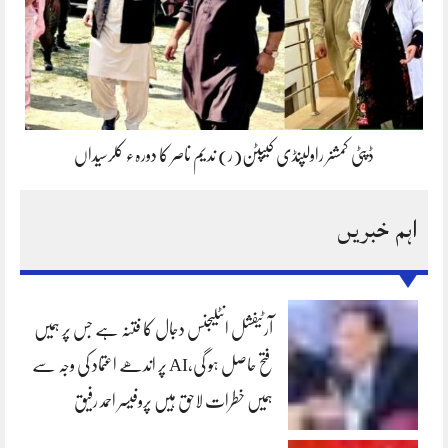
ڈپٹی کمشنر راولپنڈی کیپٹن(ر) ندیم ناصر کا دورہء کلرسیداں
اہم خبریں
آرٹیفشل انٹلیجنس دجال کا فتنہ ہے جس پر ہمیں
فتح حاصل ہو گی،AI پر اندھے اعتماد کی وجہ سے
ہمیں خطرات لاحق ہیں پروفیسر احمد رفیق