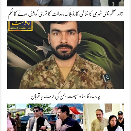
قائداعظم نامی شہری کا شناختی کارڈ بلاک،عدالت کا شہری کو پیش ہونے کا حکم
چارسدہ کا بہادر سپوت وطن کی حرمت پر قربان