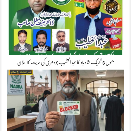
جموں 6 تحریک شاد باد کا عبدالخطیب چودھری کی حمایت کا اعلان