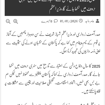
حروف میں لکھا جائے گا،وزیر اعظم
01/01/2026
عامر واجد
0 تبصرے
صدر آصف زرداری اور وزیراعظم شہباز شریف نے سن دوہزار چھبیس کے آغاز
پر قوم کے نام پیغام میں کہا ہے کہ پاکستان کے نگہبان ہونے کی حیثیت سے
اپنی ذمہ داریوں کی تجدید کرنا ہوگی۔
2025 کا سال دفاع وطن کے اعتبار سے تاریخ میں سنہری حروف میں لکھا
جائے گا۔صدر آصف زرداری نے کہا کہ پاکستان چیلنجز سےمحفوظ نہیں لیکن ہم
بے بس بھی نہیں، اتحاد، استقامت، تخلیقی صلاحیت اور یقین سے مشکلات پر
قابو پاسکتے ہیں۔