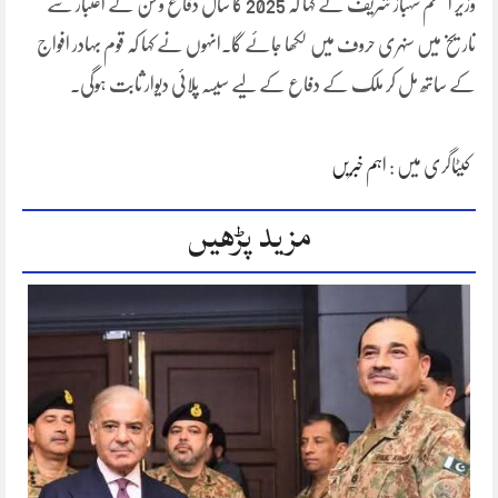
وزیر اعظم شہباز شریف نے کہا کہ 2025 کا سال دفاع وطن کے اعتبار سے
تاریخ میں سنہری حروف میں لکھا جائے گا۔انہوں نے کہا کہ قوم بہادر افواج
کے ساتھ مل کر ملک کے دفاع کے لیے سیسہ پلائی دیوار ثابت ہوگی۔
کیٹاگری میں :
اہم خبریں
مزید پڑھیں