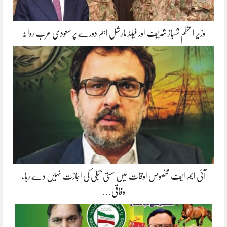
وزیر اعظم شہباز شریف اور فیلڈ مارشل اہم دورے پر سعودی عرب روانہ
آئی ایم ایف مخصوص اوقات میں سستی بجلی کی اجازت نہیں دے رہا،
وفاقی…