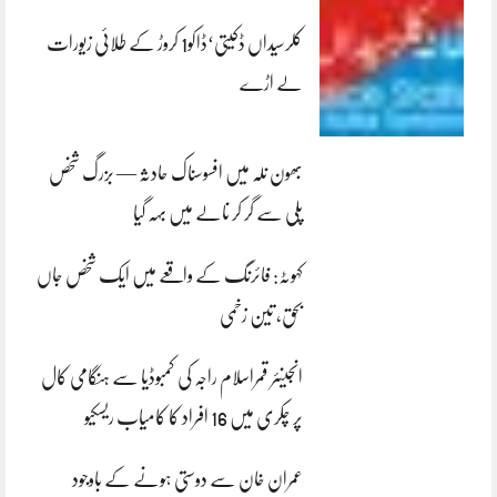
کلرسیداں ڈکیتی‘ڈاکو1 کروڑ کے طلائی زیورات
لے اڑے
بھون نلہ میں افسوسناک حادثہ — بزرگ شخص
پلی سے گر کر نالے میں بہہ گیا
کہوٹہ: فائرنگ کے واقعے میں ایک شخص جاں
بحق، تین زخمی
انجینئر قمراسلام راجہ کی کمبوڈیا سے ہنگامی کال
پر چکری میں 16 افراد کا کامیاب ریسکیو
عمران خان سے دوستی ہونے کے باوجود