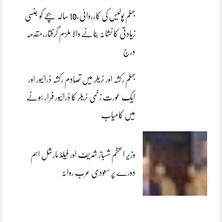
جہلم پولیس کی کارروائی،10 سالہ بچے کو جنسی
زیادتی کا نشانہ بنانے والا ملزم گرفتار،مقدمہ
درج
جہلم رکشہ اور ٹریلر میں تصادم رکشہ ڈرائیور اور
ایک عورت زخمی ٹریلر کا ڈرائیور فرار ہونے
میں کامیاب
وزیر اعظم شہباز شریف اور فیلڈ مارشل اہم
دورے پر سعودی عرب روانہ