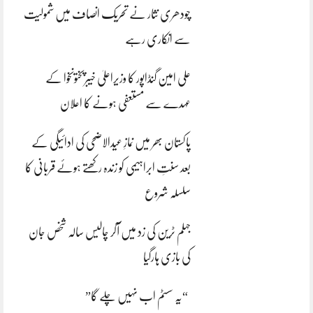
چودھری نثار نے تحریک انصاف میں شمولیت
سے انکاری رہے
علی امین گنڈاپور کا وزیراعلیٰ خیبرپختونخوا کے
عہدے سے مستعفی ہونے کا اعلان
پاکستان بھر میں نمازِ عیدالاضحی کی ادائیگی کے
بعد سنتِ ابراہیمی کو زندہ رکھتے ہوئے قربانی کا
سلسلہ شروع
جہلم ٹرین کی زد میں آکر چالیس سالہ شخص جان
کی بازی ہارگیا
“یہ سسٹم اب نہیں چلے گا”