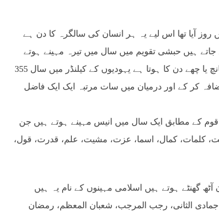
 روز آیا تھا اس لیے یہ ہر انسان کی سالگرہ کا دن ہے
ئے جاتے ہیں حبشی تقویم میں سال میں تیرہ مہینے ہوتے
ہیں بارہ مہینے تیس دن کے جبکہ تیرہواں مہینہ پانچ یا چھے دن کا ہوتا ہے یہودیوں کے کیلنڈر میں سال 355
اضافہ کر کے اور درمیان میں سات مرتبہ ایک ایک فاضل
 قوم کے مطابق ایک سال میں انیس مہینے ہوتے ہیں جن
مت، کلمات، کمال، اسما، عزت، مشیت، علم، قدرت، قول،
لااسلامی کیلنڈر کے مطابق سال میں 354 دن آٹھ گھنٹے ہوتے ہیں اسلامی مہینوں کے نام یہ ہیں
ل، جمادی الثانی، رجب المرجب، شعبان المعظم، رمضان