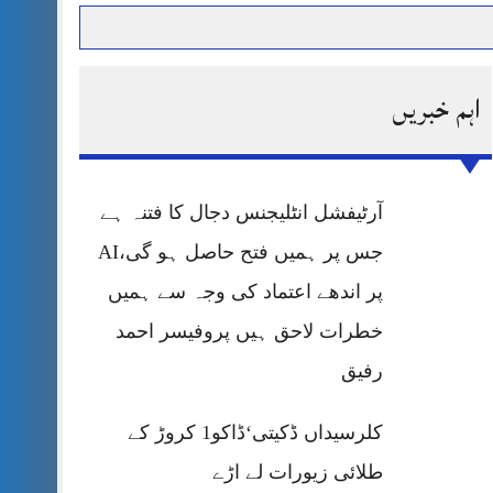
اہم خبریں
حرمت پر قربان
 کی پریس کانفرنس
آرٹیفشل انٹلیجنس دجال کا فتنہ ہے
جس پر ہمیں فتح حاصل ہو گی،AI
پر اندھے اعتماد کی وجہ سے ہمیں
خطرات لاحق ہیں پروفیسر احمد
رفیق
کلرسیداں ڈکیتی‘ڈاکو1 کروڑ کے
طلائی زیورات لے اڑے