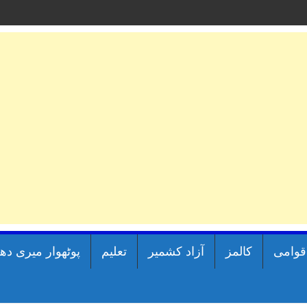
اقوامی
کالمز
آزاد کشمیر
تعلیم
پوٹھوار میری دھ