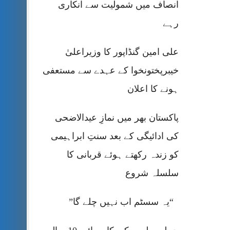
انصاف میں شمولیت سے انکاری
رہے
علی امین گنڈاپور کا وزیراعلیٰ
خیبرپختونخوا کے عہدے سے مستعفی
ہونے کا اعلان
پاکستان بھر میں نمازِ عیدالاضحی
کی ادائیگی کے بعد سنتِ ابراہیمی
کو زندہ رکھتے ہوئے قربانی کا
سلسلہ شروع
“یہ سسٹم اب نہیں چلے گا”