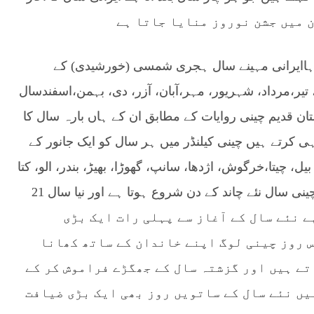
ج رہاایرانی مہینے سال ہجری شمسی (خورشیدی) کے
ر،مرداد، شہریور، مہر،آبان، آزر، دی، بہمن،اسفندسال
تان قدیم چینی روایات کے مطابق ان کے ہاں بارہ سال کا
ی کرتے ہیں چینی کیلنڈر میں ہر سال کو ایک جانور کے
ل، چیتا،خرگوش، اژدھا، سانپ، گھوڑا، بھیڑ، بندر، الو، کتا
اور سور یہ چکر بارہ سال میں مکمل ہوتا ہے ہرچینی سال نئے چاند کے دن شروع ہوتا ہے اور نیا سال 21
 ہوتا ہے نئے سال کے آغاز سے پہلی رات ایک بڑی
 روز چینی لوگ اپنے خاندان کے ساتھ کھانا
تے ہیں اور گزشتہ سال کے جھگڑے فراموش کر کے
یں نئے سال کے ساتویں روز بھی ایک بڑی ضیافت