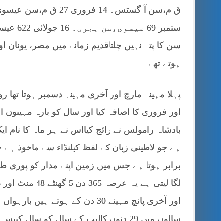
ہوتے تھے
پہلا مہینہ مارچ اور آخری مہینہ دسمبر ہوتا تھا ر
بادشاہ رامولس نے رائج کیااس نے ہر ماہ کا نام ایک 
ہے جو لاطینی زبان کے لفظ کیلنڈاء سے ماخوذ 
برابر ہوتا ہے جس میں زمین اپنے مدار کو پوری 
سالوں میں 29 دنوں کالیپ کے سال کو سال 