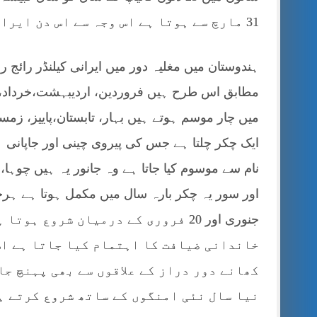
31 مارچ سے ہوتا ہے اس وجہ سے اس دن ایران میں جشن نوروز منایا جاتا ہے
ہندوستان میں مغلیہ دور میں ایرانی کیلنڈر رائ
مطابق اس طرح ہیں فروردین، اردیبہشت،خرداد، تی
میں چار موسم ہوتے ہیں بہار، تابستان،پاییز، زمس
ایک چکر چلتا ہے جس کی پیروی چینی اور جاپانی ہ
نام سے موسوم کیا جاتا ہے وہ جانور یہ ہیں چوہا، بی
جنوری اور 20 فروری کے درمیان شروع
خاندانی ضیافت کا اہتمام کیا جاتا ہے اس
کھانے دور دراز کے علاقوں سے بھی پہنچ جا
نیا سال نئی امنگوں کے ساتھ شروع کرتے ہ