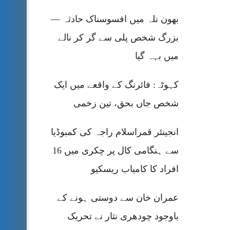
بھون نلہ میں افسوسناک حادثہ —
بزرگ شخص پلی سے گر کر نالے
میں بہہ گیا
کہوٹہ: فائرنگ کے واقعے میں ایک
شخص جاں بحق، تین زخمی
انجینئر قمراسلام راجہ کی کمبوڈیا
سے ہنگامی کال پر چکری میں 16
افراد کا کامیاب ریسکیو
عمران خان سے دوستی ہونے کے
باوجود چودھری نثار نے تحریک