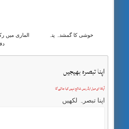
خوشی کا گمشدہ پتہ
الماری میں رک
دف
اپنا تبصرہ بھیجیں
آپکا ای میل ایڈریس شائع نہیں کیا جائے گا
اپنا تبصرہ لکھیں