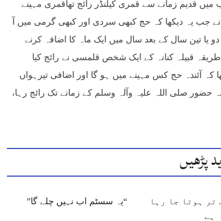
 میں قدیم زمانے سے قمری کیلنڈر رائج تھاقمری مہینے
نے جب یہ دیکھا کہ حج کبھی سردی اور کبھی گرمی میں آ
 دو یا تین سال کے بعد سال میں ایک ماہ کا اضافہ کرنے
طریقہ قبیلہ کنانہ کے ایک شخص قلمسی نے رائج کیا
ھا کہ آئندہ حج کس مہینے میں ہو گا اور اضافی تیرہواں
ہ حضور صلی اللہ علیہ وآلہ وسلم کے زمانے تک رائج رہا،
د پڑھیں
تر ہوتا جا رہا
“یہ سسٹم اب نہیں چلے گا”
ہے