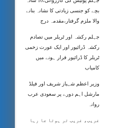
جہلم پولیس کی کارروائی،10 سالہ
بچے کو جنسی زیادتی کا نشانہ بنانے
والا ملزم گرفتار،مقدمہ درج
جہلم رکشہ اور ٹریلر میں تصادم
رکشہ ڈرائیور اور ایک عورت زخمی
ٹریلر کا ڈرائیور فرار ہونے میں
کامیاب
وزیر اعظم شہباز شریف اور فیلڈ
مارشل اہم دورے پر سعودی عرب
روانہ
غریب، غریب تر ہوتا جا رہا