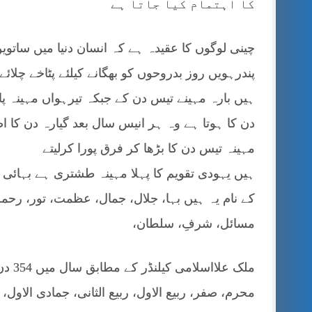
کا اہتمام کیا جاتا ہے
چینی لوگوں کا عقیدہ ہے کہ انسان دنیا میں ساتویں
پندرہویں روز بدروحوں کو بھگانے کیلئے پٹاخے چلا
دن کا ہوتا ہے وہ ہر انیس سال بعد گیارہ دن کا 
مہینہ تیس دن کا بڑھا کر فرق پورا کرلیتے
ہیں یہودی تقویم کا پہلا مہینہ طشتری ہے بہائی
کے نام یہ ہیں بہا، جلال، جمال، عظمت، تور، رح
مسائل، شرفِ، سلطان،
ملک ع
محرم، صفر، ربیع الاول، ربیع الثانی، جمادی الاو