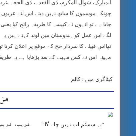
المبارک، شوال المکرم، ذی القعدہ، ذی الحجہ عرب
چونکہ موسموں کا ساتھ نہیں دیتے اس لئے عربوں 
جاتا ہے تو انہوں نے کبیسہ کا طریقہ رائج کیا یعنی
لگے اس عمل کو ہندوستان میں لوند کہتے ہیں یہ 
تھااس قبیلے کا سردار حج کے موقع پر اعلان کرتا ت
مہینہ اس نے کس مہینے کے بعد بڑھایا ہے یہ طریق
کیٹاگری میں :
کالم
مزی
غریب، غریب 
“یہ سسٹم اب نہیں چلے گا”