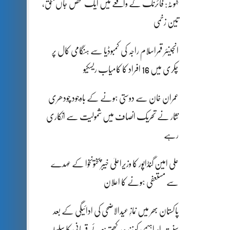
کہوٹہ: فائرنگ کے واقعے میں ایک شخص جاں بحق،
تین زخمی
انجینئر قمراسلام راجہ کی کمبوڈیا سے ہنگامی کال پر
چکری میں 16 افراد کا کامیاب ریسکیو
عمران خان سے دوستی ہونے کے باوجود چودھری
نثار نے تحریک انصاف میں شمولیت سے انکاری
رہے
علی امین گنڈاپور کا وزیراعلیٰ خیبرپختونخوا کے عہدے
سے مستعفی ہونے کا اعلان
پاکستان بھر میں نمازِ عیدالاضحی کی ادائیگی کے بعد
سنتِ ابراہیمی کو زندہ رکھتے ہوئے قربانی کا سلسلہ