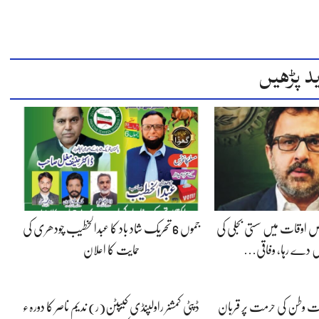
د پڑھیں
 اوقات میں سستی بجلی کی
جموں 6 تحریک شاد باد کا عبدالخطیب چودھری کی
 دے رہا، وفاقی…
حمایت کا اعلان
پوت وطن کی حرمت پر قربان
ڈپٹی کمشنر راولپنڈی کیپٹن(ر) ندیم ناصر کا دورہء