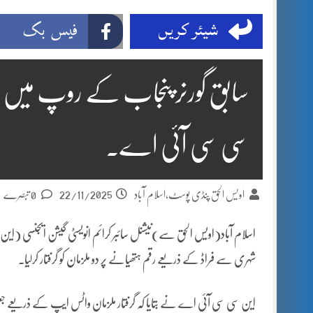
شیئر کریں
فیس بک
سابق گورنر پنجاب کے روپ میں فر
سی سی آئی اے۔
22/11/2025
اویس الحق پنڈی پوسٹ،اسلام آباد
0 تبصرے
اسلام آباد(اویس الحق سے)نیشنل سائبر کرائم انویسٹی گیشن ایجنسی (ای
شہری سے فراڈ کے ذریعے رقم ہتھیانے پر دو ملزمان کو گرفتار کرلیا۔
این سی سی آئی اے نے بتایا کہ گرفتار ملزمان واٹس ایپ کے ذریعے ج