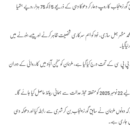
حسیب مقبول احمد نے درج کرائی اور مؤقف اختیار کیا کہ ملزمان نے سابق گورنر پنجاب کا روپ دھار کر دھوکا دہی کے ذریعے 5 لاکھ 75 ہزار روپے ہتھیا
محمد مظہر جعل سازی، خود کو اہم سرکاری شخصیت ظاہر کرنے اور پیسے بٹورنے میں
یاگیا۔
ن کے خلاف مقدمہ پیکا ایکٹ کی سیکشن 14 اور 419، 420، 34 اور پی پی سی کے تحت درج کیا گیا ہے، ملزمان کو منچن آباد میں کارروائی کے دوران
جائے گا۔
دونوں ملزمان نے سابق گورنر پنجاب بن کر شہری سے رابطہ کیا اور دھوکہ دہی
یش جاری ہے۔