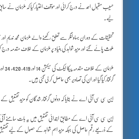
لیے۔
تحقیقات کے دوران بہاولنگر سے تعلق رکھنے والے ملزمان محمد ندیم اور 
ملوث پائے گئے اور مزید شواہد کی بنیاد پر ملزمان کے خلاف مقدمہ درج کرل
ملزما
گرفتار کیا گیا اور ان کی تصاویر بھی حاصل کر لی گئی ہیں۔
این سی سی آئی اے نے بتایا کہ دونوں گرفتار شدگان کو مزید تفتیش کے لیے 22 نومبر 2025 کو متعلقہ مجاز عدالت سے جسمانی ریمانڈ حاصل کیا 
این سی سی آئی اے کے مطابق ابتدائی تفتیش میں یہ بات سامنے آئی کہ 
کے ذریعے رقم حاصل کی جبکہ مزید اہم شواہد کے حصول کے لیے تفت