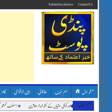
Skip
Submit local news
Contact Us
to
content
صفحہ اول
اہم خبریں
علاقائی
بین الاقوامی
کالمز
اہم خبریں
ون بارشیں، لینڈ سلائیڈنگ اور کوٹلی ستیاں کے نظر انداز متاثرین
اسسٹنٹ کمشنر کلرسید