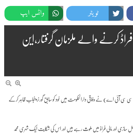
ٹویٹر
واٹس ایپ
اڈ کرنے والے ملزمان گرفتار،این
ن سی سی آئی اے) نے وفاقی دارالحکومت میں خود کو سابق گورنر پنجاب ظاہر کرکے
عل سازی اور مالی فراڈ میں ملوث رہے ہیں اور اس کی شکایت ایک شہری محمد