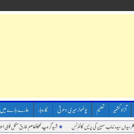
آزاد کشمیر
تعلیم
پوٹھوار میری دھرتی
کاروبار
ہمارے بارے میں
اں سیدہ زینب حسین کی پریس کانفرنس
شہید گر وپ کیپٹنعاصم طارق مکمل فوجی اعزاز کے س