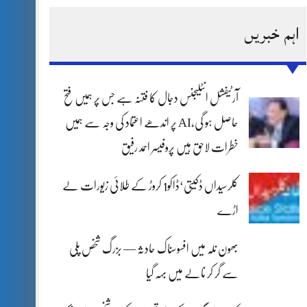
اہم خبریں
آرٹیفشل انٹلیجنس دجال کا فتنہ ہے جس پر ہمیں فتح
حاصل ہو گی،AI پر اندھے اعتماد کی وجہ سے ہمیں
خطرات لاحق ہیں پروفیسر احمد رفیق
کلرسیداں ڈکیتی‘ڈاکو1 کروڑ کے طلائی زیورات لے
اڑے
بھون نلہ میں افسوسناک حادثہ — بزرگ شخص پلی
سے گر کر نالے میں بہہ گیا