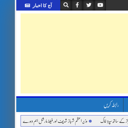
آج کا اخبار
رابطہ کریں
اتھ سپردِ خاک
وزیر اعظم شہباز شریف اور فیلڈ مارشل اہم دورے پر سعودی عرب روانہ