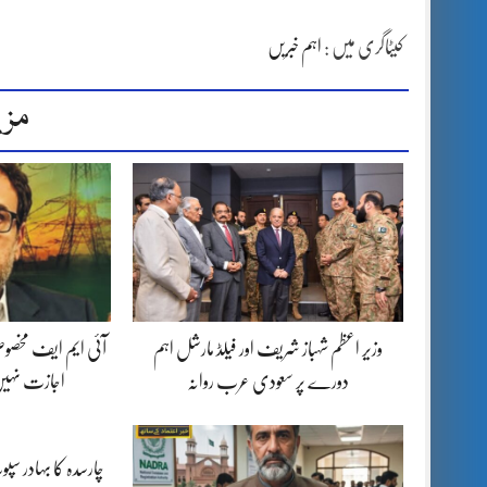
کیٹاگری میں :
اہم خبریں
مزی
وزیر اعظم شہباز شریف اور فیلڈ مارشل اہم
آئی ایم ایف مخصوص
دورے پر سعودی عرب روانہ
اجازت نہیں
چارسدہ کا بہادر س