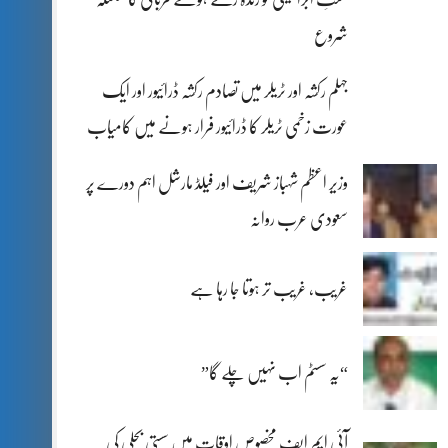
شروع
جہلم رکشہ اور ٹریلر میں تصادم رکشہ ڈرائیور اور ایک
عورت زخمی ٹریلر کا ڈرائیور فرار ہونے میں کامیاب
وزیر اعظم شہباز شریف اور فیلڈ مارشل اہم دورے پر
سعودی عرب روانہ
غریب، غریب تر ہوتا جا رہا ہے
“یہ سسٹم اب نہیں چلے گا”
آئی ایم ایف مخصوص اوقات میں سستی بجلی کی