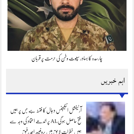
چارسدہ کا بہادر سپوت وطن کی حرمت پر قربان
اہم خبریں
آرٹیفشل انٹلیجنس دجال کا فتنہ ہے جس پر ہمیں
فتح حاصل ہو گی،AI پر اندھے اعتماد کی وجہ سے
ہمیں خطرات لاحق ہیں پروفیسر احمد رفیق