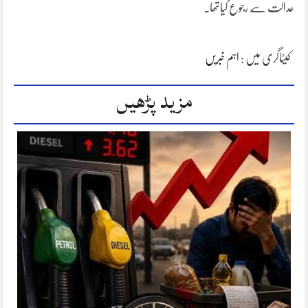
عدالت سے رجوع کیاتھا۔
کیٹاگری میں :
اہم خبریں
مزید پڑھیں