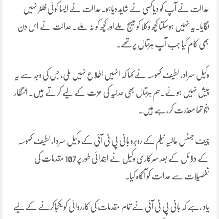
عدالت نے آپ کو دیاکسی نے شاید دیاہو۔عدالت نے ایسا کوئی فلٹر نہیں
لگایا۔یہ نہیں ہوسکتا کچھ وکلا کو میسج ملےاور کچھ کو نہ ملے۔ عدالت نے اس دن
بھی کام کیا جب آپ ہڑتال پرتھے۔
وکیل سرادر لطیف کھوسہ نے کہا کہ انہیں اطلاع نہیں ملی، جس کی وجہ سے یہ
پیش نہیں ہوئے۔ہم ہڑتال بھی عدلیہ کی عزت کے لیے کرتے ہیں۔ انتظار
پنجوتھا معذرت کررہے ہیں۔
چیف جسٹس عالیہ نیلم کے روبرو بانی پی ٹی آئی کے وکیل سردار لطیف کھوسہ
کے دلائل کے بعد سرکاری وکیل نے ابتدائی طور پر 107 مقدمات کی
تفصیلات سے عدالت کو آگاہ کیا۔
یاد رہے کہ بانی پی ٹی آئی نے تمام مقدمات کی کارروائی کو یکجاکرنے کے لیے