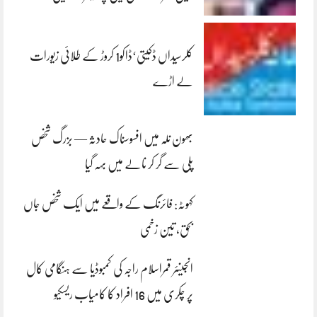
کلرسیداں ڈکیتی‘ڈاکو1 کروڑ کے طلائی زیورات
لے اڑے
بھون نلہ میں افسوسناک حادثہ — بزرگ شخص
پلی سے گر کر نالے میں بہہ گیا
کہوٹہ: فائرنگ کے واقعے میں ایک شخص جاں
بحق، تین زخمی
انجینئر قمراسلام راجہ کی کمبوڈیا سے ہنگامی کال
پر چکری میں 16 افراد کا کامیاب ریسکیو