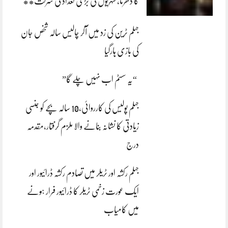
کا دھرنا، شہریوں کی بڑی تعداد کی شرکت**
جہلم ٹرین کی زد میں آکر چالیس سالہ شخص جان
کی بازی ہارگیا
“یہ سسٹم اب نہیں چلے گا”
جہلم پولیس کی کارروائی،10 سالہ بچے کو جنسی
زیادتی کا نشانہ بنانے والا ملزم گرفتار،مقدمہ
درج
جہلم رکشہ اور ٹریلر میں تصادم رکشہ ڈرائیور اور
ایک عورت زخمی ٹریلر کا ڈرائیور فرار ہونے
میں کامیاب