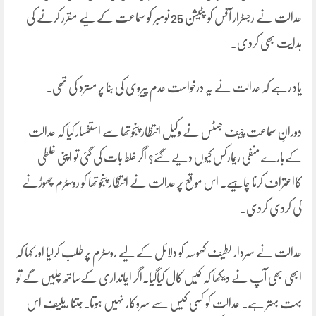
عدالت نے رجسٹرار آفس کو پٹیشن 25 نومبر کو سماعت کے لیے مقرر کرنے کی
ہدایت بھی کردی۔
یاد رہے کہ عدالت نے یہ درخواست عدم پیروی کی بنا پر مسترد کی تھی۔
دورانِ سماعت چیف جسٹس نے وکیل انتظار پنجوتھا سے استفسار کیا کہ عدالت
کےبارے منفی ریمارکس کیوں دیے گئے؟ اگر غلط بات کی گئی تو اپنی غلطی
کااعتراف کرنا چاہیے۔ اس موقع پر عدالت نے انتظار پنجوتھا کو روسٹرم چھوڑنے
کی کردی کردی۔
عدالت نے سردار لطیف کھوسہ کو دلائل کے لیے روسٹرم پر طلب کرلیا اور کہا کہ
ابھی بھی آپ نے دیکھا کہ کیس کال کیاگیا۔اگر ایمانداری کےساتھ چلیں گے تو
بہت بہتر ہے۔ عدالت کو کسی کیس سے سروکار نہیں ہوتا۔جتنا ریلیف اس