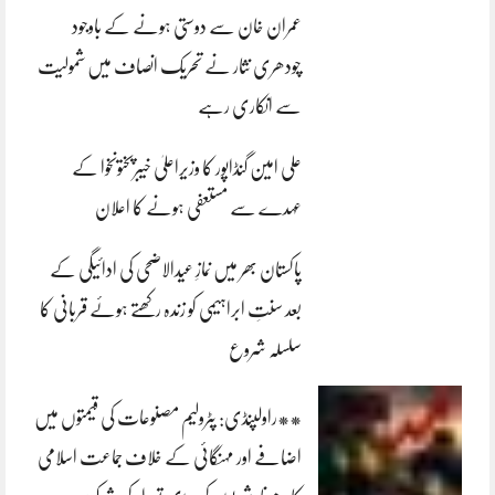
عمران خان سے دوستی ہونے کے باوجود
چودھری نثار نے تحریک انصاف میں شمولیت
سے انکاری رہے
علی امین گنڈاپور کا وزیراعلیٰ خیبرپختونخوا کے
عہدے سے مستعفی ہونے کا اعلان
پاکستان بھر میں نمازِ عیدالاضحی کی ادائیگی کے
بعد سنتِ ابراہیمی کو زندہ رکھتے ہوئے قربانی کا
سلسلہ شروع
**راولپنڈی: پٹرولیم مصنوعات کی قیمتوں میں
اضافے اور مہنگائی کے خلاف جماعت اسلامی