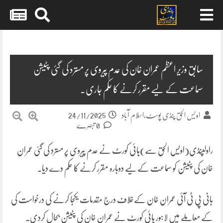
Skip
to
content
سابق وزیر اعظم عمران خان کی عدم پیروی پر مسترد کی گئی پٹیشن
سماعت کے لیے مقرر کرنے کا حکم جاری۔
24/11/2025
اویس الحق پنڈی پوسٹ،اسلام آباد
0 تبصرے
راولپنڈی(اویس الحق سے)ہائی کورٹ نے عدم پیروی پر مسترد کی گئی عمران
خان کی پٹیشن کو سماعت کے لیے دوبارہ مقرر کرنے کا حکم دے دیا۔
بانی پی ٹی آئی عمران خان کےخلاف درج مقدمات یکجا کرنے کی درخواست کی
کے معاملے میں لاہور ہائی کورٹ نے عمران خان کی پٹیشن بحال کردی۔