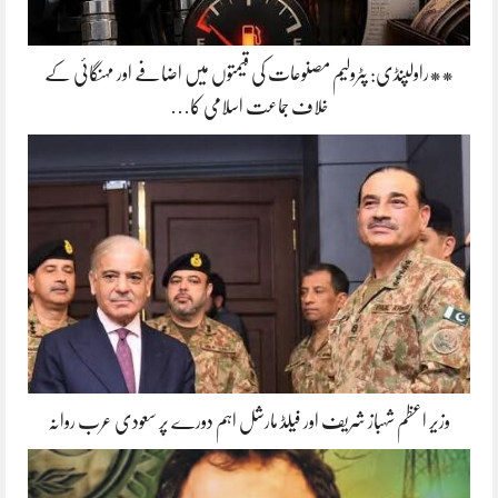
**راولپنڈی: پٹرولیم مصنوعات کی قیمتوں میں اضافے اور مہنگائی کے
خلاف جماعت اسلامی کا…
وزیر اعظم شہباز شریف اور فیلڈ مارشل اہم دورے پر سعودی عرب روانہ