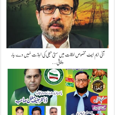
آئی ایم ایف مخصوص اوقات میں سستی بجلی کی اجازت نہیں دے رہا،
وفاقی…