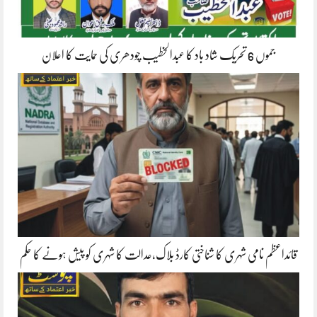
جموں 6 تحریک شاد باد کا عبدالخطیب چودھری کی حمایت کا اعلان
قائداعظم نامی شہری کا شناختی کارڈ بلاک،عدالت کا شہری کو پیش ہونے کا حکم