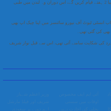
خاندانی ذرائع کے مطابق نواز شریف لندن میں تقریباً 2 ہفتے قیام کریں گے، اس دوران وہ لندن میں طبی
ب انسٹی ٹیوٹ آف نیورو سائنسز میں اپنا چیک اپ بھی
 بھی کی گئی تھی۔
درد کی شکایت سامنے آئی تھی، اس سے قبل نواز شریف
اد
آئی ایم ایف مخصوص
وزیر اعظم شہباز
اوقات میں سستی
شریف اور فیلڈ مارشل
ا
بجلی کی اجازت نہیں
اہم دورے پر سعودی