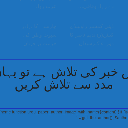
دے رہا، وفاقی…
عرب روانہ
ڈپٹی کمشنر راولپنڈی
چارسدہ کا بہادر
کیپٹن(ر) ندیم ناصر کا
سپوت وطن کی
دورہء کلرسیداں
حرمت پر قربان
بر کی تلاش ہے تو یہاں 
مدد سے تلاش کریں
Theme function urdu_paper_author_image_with_name($content) { if (is_
get_the_author(); $author