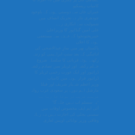
کامیاب ریسکیو
عمران خان سے دوستی ہونے کے باوجود
چودھری نثار نے تحریک انصاف میں
شمولیت سے انکاری رہے
علی امین گنڈاپور کا وزیراعلیٰ
خیبرپختونخوا کے عہدے سے مستعفی
ہونے کا اعلان
پاکستان بھر میں نمازِ عیدالاضحی کی
ادائیگی کے بعد سنتِ ابراہیمی کو زندہ
رکھتے ہوئے قربانی کا سلسلہ شروع
جہلم رکشہ اور ٹریلر میں تصادم رکشہ
ڈرائیور اور ایک عورت زخمی ٹریلر کا
ڈرائیور فرار ہونے میں کامیاب
وزیر اعظم شہباز شریف اور فیلڈ
مارشل اہم دورے پر سعودی عرب روانہ
غریب، غریب تر ہوتا جا رہا ہے
“یہ سسٹم اب نہیں چلے گا”
آئی ایم ایف مخصوص اوقات میں
سستی بجلی کی اجازت نہیں دے رہا،
وفاقی وزیر توانائی اویس لغاری