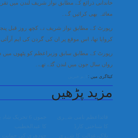
معائنہ بھی کرائیں گے۔
رپورٹ کے مطابق نواز شریف نے کچھ روز قبل پنجا
کروایا تھا، اس موقع پر ان کی گردن کی ایم آرآئی
رپورٹ کے مطابق سابق وزیراعظم کو پٹھوں میں 
رواں سال جون میں لندن گئے تھے۔
کیٹاگری میں :
اہم خبریں
مزید پڑھیں
قائداعظم نامی شہری
جموں 6 تحریک شاد ب
کا شناختی کارڈ
کا عبدالخطیب
بلاک،عدالت کا شہری
چودھری کی حمایت ک