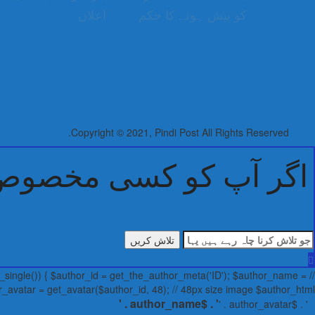
کو پیش ہونے کا حکم
اعلان
Copyright © 2021, Pindi Post All Rights Reserved.
اگر آپ کو کسی مخصوص خ
جو
تلاش
کرنا
single()) { $author_id = get_the_author_meta('ID'); $author_name =
چاہ
_avatar = get_avatar($author_id, 48); // 48px size image $author_html = '
رہے
' . $author_name . '
' . $author_avatar . '
ہیں