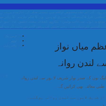
 روانہ
آئی ایم ایف مخصوص اوقات میں سستی بجلی کی اجازت نہیں دے رہا، 
شناختی کارڈ بلاک،عدالت کا شہری کو پیش ہونے کا حکم
چارسدہ کا بہادر س
ب پولیس اہلکاروں کیخلاف سخت ایکشن، 2 اے ایس آئی سمیت 12 اہلکاروں کو نوکری سے فارغ کردیا گیا۔
نٹ کمشنر کلرسیداں سیدہ زینب حسین کی پریس کانفرنس
شہید گر وپ کیپ
فیس بک
ٹویٹر
ظم میاں نواز
واٹس ایپ
 لندن روانہ
یگ نون کے صدر نواز شریف لاہور سے لندن روانہ
ہ طبی معائنہ بھی کرائیں گے۔
از شریف لاہور سے لندن روانہ ہوگئے۔