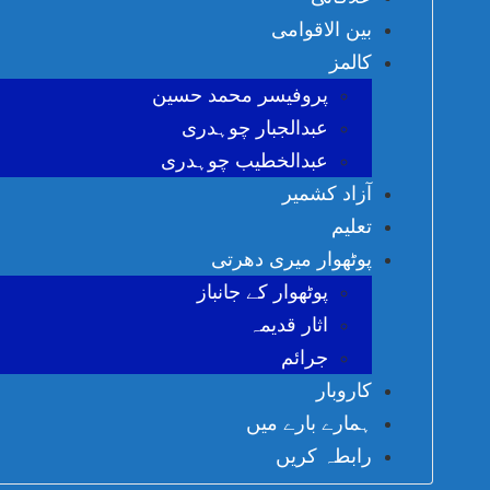
بین الاقوامی
کالمز
پروفیسر محمد حسین
عبدالجبار چوہدری
عبدالخطیب چوہدری
آزاد کشمیر
تعلیم
پوٹھوار میری دھرتی
پوٹھوار کے جانباز
اثار قدیمہ
جرائم
کاروبار
ہمارے بارے میں
رابطہ کریں