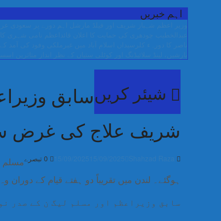
اہم خبریں
وزیر اعظم شہباز شریف اور فیلڈ مارشل اہم دورے پر سعودی عرب
عبدالخطیب چودھری کی حمایت کا اعلان
قائداعظم نامی شہری کا 
ناصر کا دورہء کلرسیداں
اسلام آباد میں غیرملکی وفود کی آمد کے موقع پر ڈیوٹی سے غائ
بارشیں، لینڈ سلائیڈنگ اور کوٹلی ستیاں کے نظر انداز متاثرین
اسسٹ
شیئر کریں
سابق وزیراع
شریف علاج کی غرض سے
Shahzad Raza
15/09/2025
15/09/2025
0 تبصرے
مسلم ل
ہوگئے۔ لندن میں تقریباً دو ہفتے قیام کے دوران و
سابق وزیراعظم اور مسلم لیگ ن کے صدر نو