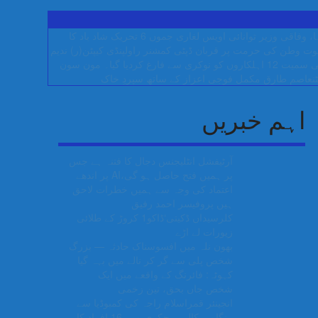
وفاقی وزیر توانائی اویس لغاری
جموں 6 تحریک شاد باد کا
پوت وطن کی حرمت پر قربان
ڈپٹی کمشنر راولپنڈی کیپٹن(ر) ندیم
مون سون
ٹنعاصم طارق مکمل فوجی اعزاز کے ساتھ سپردِ خاک
اہم خبریں
آرٹیفشل انٹلیجنس دجال کا فتنہ ہے جس
پر ہمیں فتح حاصل ہو گی،AI پر اندھے
اعتماد کی وجہ سے ہمیں خطرات لاحق
ہیں پروفیسر احمد رفیق
کلرسیداں ڈکیتی‘ڈاکو1 کروڑ کے طلائی
زیورات لے اڑے
بھون نلہ میں افسوسناک حادثہ — بزرگ
شخص پلی سے گر کر نالے میں بہہ گیا
کہوٹہ: فائرنگ کے واقعے میں ایک
شخص جاں بحق، تین زخمی
انجینئر قمراسلام راجہ کی کمبوڈیا سے
ہنگامی کال پر چکری میں 16 افراد کا