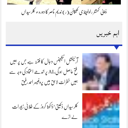
ڈپٹی کمشنر راولپنڈی کیپٹن(ر) ندیم ناصر کا دورہء کلرسیداں
اہم خبریں
آرٹیفشل انٹلیجنس دجال کا فتنہ ہے جس پر ہمیں
فتح حاصل ہو گی،AI پر اندھے اعتماد کی وجہ سے
ہمیں خطرات لاحق ہیں پروفیسر احمد رفیق
کلرسیداں ڈکیتی‘ڈاکو1 کروڑ کے طلائی زیورات
لے اڑے