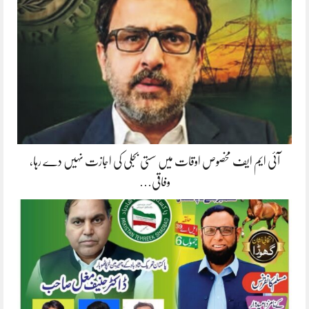
آئی ایم ایف مخصوص اوقات میں سستی بجلی کی اجازت نہیں دے رہا،
وفاقی…