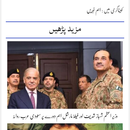
کیٹاگری میں :
اہم خبریں
مزید پڑھیں
وزیر اعظم شہباز شریف اور فیلڈ مارشل اہم دورے پر سعودی عرب روانہ