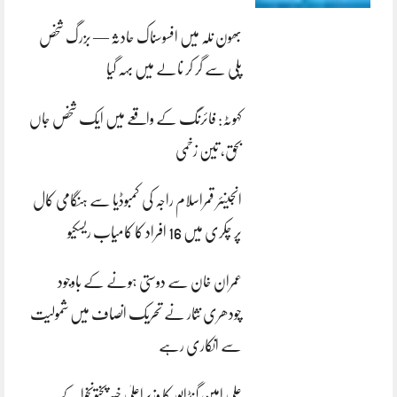
بھون نلہ میں افسوسناک حادثہ — بزرگ شخص
پلی سے گر کر نالے میں بہہ گیا
کہوٹہ: فائرنگ کے واقعے میں ایک شخص جاں
بحق، تین زخمی
انجینئر قمراسلام راجہ کی کمبوڈیا سے ہنگامی کال
پر چکری میں 16 افراد کا کامیاب ریسکیو
عمران خان سے دوستی ہونے کے باوجود
چودھری نثار نے تحریک انصاف میں شمولیت
سے انکاری رہے
علی امین گنڈاپور کا وزیراعلیٰ خیبرپختونخوا کے