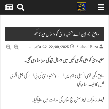
Skip
to
content
سابق ایم این اے جمشید دستی کو 7 سال قید کا حکم
22/09/2025
Shahzad Raza
0 تبصرے
جمشید دستی کو جعلی ڈگری کیس میں 7 سال قید کی سزا سنا دی گئی۔
سابق رکن قومی اسمبلی (ایم این اے) جمشید دستی کی بی اے کی جعلی ڈگری
کیس کا فیصلہ سنا دیا گیا۔
فیصلہ ڈسٹرکٹ اینڈ سیشن جج ملتان کی عدالت میں سنایا گیا۔