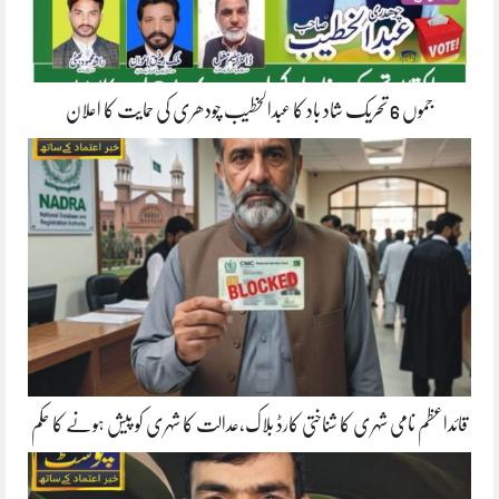
جموں 6 تحریک شاد باد کا عبدالخطیب چودھری کی حمایت کا اعلان
قائداعظم نامی شہری کا شناختی کارڈ بلاک،عدالت کا شہری کو پیش ہونے کا حکم