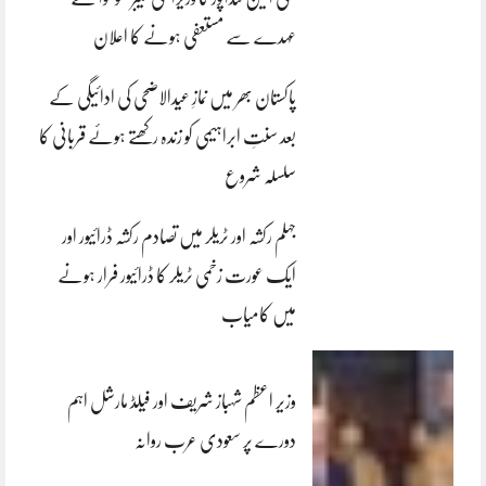
عہدے سے مستعفی ہونے کا اعلان
پاکستان بھر میں نمازِ عیدالاضحی کی ادائیگی کے
بعد سنتِ ابراہیمی کو زندہ رکھتے ہوئے قربانی کا
سلسلہ شروع
جہلم رکشہ اور ٹریلر میں تصادم رکشہ ڈرائیور اور
ایک عورت زخمی ٹریلر کا ڈرائیور فرار ہونے
میں کامیاب
وزیر اعظم شہباز شریف اور فیلڈ مارشل اہم
دورے پر سعودی عرب روانہ