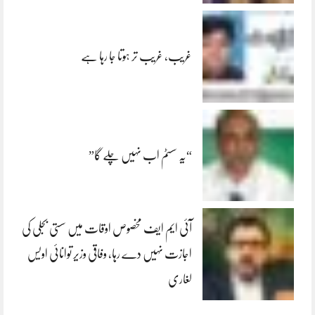
غریب، غریب تر ہوتا جا رہا ہے
“یہ سسٹم اب نہیں چلے گا”
آئی ایم ایف مخصوص اوقات میں سستی بجلی کی
اجازت نہیں دے رہا، وفاقی وزیر توانائی اویس
لغاری