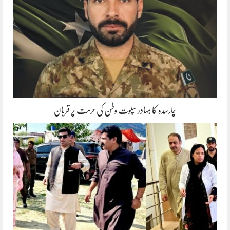
چارسدہ کا بہادر سپوت وطن کی حرمت پر قربان