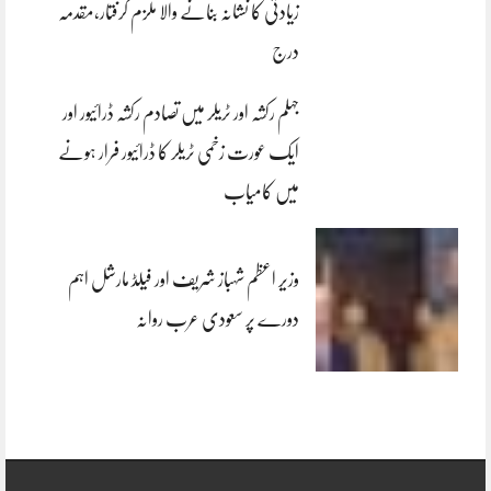
زیادتی کا نشانہ بنانے والا ملزم گرفتار،مقدمہ
درج
جہلم رکشہ اور ٹریلر میں تصادم رکشہ ڈرائیور اور
ایک عورت زخمی ٹریلر کا ڈرائیور فرار ہونے
میں کامیاب
وزیر اعظم شہباز شریف اور فیلڈ مارشل اہم
دورے پر سعودی عرب روانہ