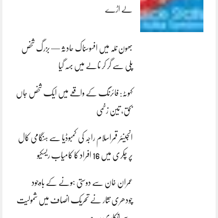
لے اڑے
بھون نلہ میں افسوسناک حادثہ — بزرگ شخص
پلی سے گر کر نالے میں بہہ گیا
کہوٹہ: فائرنگ کے واقعے میں ایک شخص جاں
بحق، تین زخمی
انجینئر قمراسلام راجہ کی کمبوڈیا سے ہنگامی کال
پر چکری میں 16 افراد کا کامیاب ریسکیو
عمران خان سے دوستی ہونے کے باوجود
چودھری نثار نے تحریک انصاف میں شمولیت
سے انکاری رہے