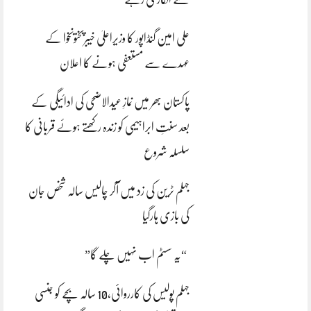
علی امین گنڈاپور کا وزیراعلیٰ خیبرپختونخوا کے
عہدے سے مستعفی ہونے کا اعلان
پاکستان بھر میں نمازِ عیدالاضحی کی ادائیگی کے
بعد سنتِ ابراہیمی کو زندہ رکھتے ہوئے قربانی کا
سلسلہ شروع
جہلم ٹرین کی زد میں آکر چالیس سالہ شخص جان
کی بازی ہارگیا
“یہ سسٹم اب نہیں چلے گا”
جہلم پولیس کی کارروائی،10 سالہ بچے کو جنسی