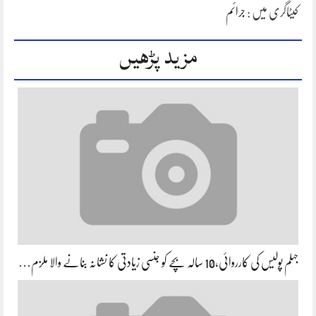
کیٹاگری میں :
جرائم
مزید پڑھیں
جہلم پولیس کی کارروائی،10 سالہ بچے کو جنسی زیادتی کا نشانہ بنانے والا ملزم…