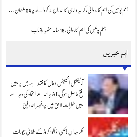
جہلم پولیس کی اہم کارروائی، کرایہ داری کا اندراج نہ کروانے پر 04 ملزمان …
جہلم پولیس کی اہم کاروائی، 16 سالہ مغویہ بازیاب
اہم خبریں
آرٹیفشل انٹلیجنس دجال کا فتنہ ہے جس پر ہمیں
فتح حاصل ہو گی،AI پر اندھے اعتماد کی وجہ سے
ہمیں خطرات لاحق ہیں پروفیسر احمد رفیق
کلرسیداں ڈکیتی‘ڈاکو1 کروڑ کے طلائی زیورات