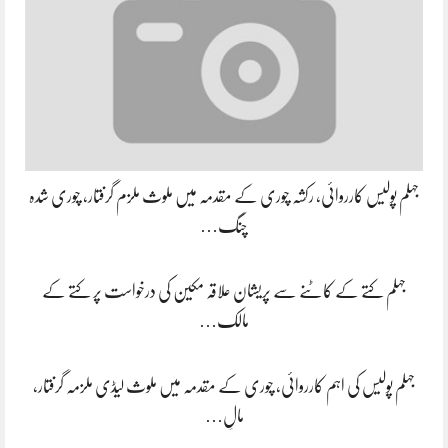
جہلم پولیس کارروائی، رکشہ چوری کے مقدمہ میں ملوث ملزم گرفتار، چوری شدہ
چنگ…
جہلم کتے کے کاٹنے سے پریشان علاقہ مکین کی درخواست پر کتے کے
مالک…
جہلم پولیس کی اہم کارروائی، چوری کے مقدمہ میں ملوث لیڈی ملزمہ گرفتار،
مالِ…