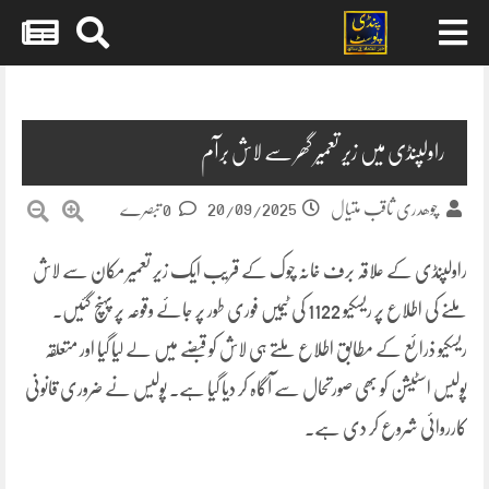
Skip
to
content
راولپنڈی میں زیر تعمیر گھر سے لاش برآم
20/09/2025
چوھدری ثاقب متیال
0 تبصرے
راولپنڈی کے علاقہ برف خانہ چوک کے قریب ایک زیر تعمیر مکان سے لاش
ملنے کی اطلاع پر ریسکیو 1122 کی ٹیمیں فوری طور پر جائے وقوعہ پر پہنچ گئیں۔
ریسکیو ذرائع کے مطابق اطلاع ملتے ہی لاش کو قبضے میں لے لیا گیا اور متعلقہ
پولیس اسٹیشن کو بھی صورتحال سے آگاہ کر دیا گیا ہے۔ پولیس نے ضروری قانونی
کارروائی شروع کر دی ہے۔