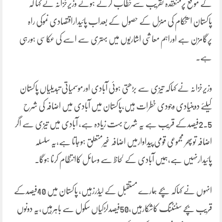
کے موقع پرمنعقدہ تقریب سے خطاب کرتے ہوئے وزیرخزانہ نے کہا کہ
پاکستان استحکام کی منزل کے حصول کے بعداب پائیداراقتصادی نموکی راہ
پرگامزن ہے اوراہم معاشی اشاریوں میں بہتری سے اسے کی عکاسی ہورہی
ہے۔
وزیرخزانہ نے کہاکہ تیزی سے بڑھتی ہوئی آبادی اورموسمیاتی تبدیلیاں پاکستان
کیلئے دوبنیادی وجودی خطرات ہیں،پاکستان میں آبادی میں اضافہ کی شرح
2.5فیصدکے قریب ہے یہ شرح بہت زیادہ ہے، آبادی میں تیزی سے اگر
اضافہ توپھر مجموعی قومی پیداوارمیں اضافہ غیرمتعلق ہوجاتا ہے،یہ سلسلہ
پائیدارنہیں ہے،ہمیں آبادی کے لحاظ سے وسائل کاانتظام کرنا ہوگا۔
انہوں نے کہاکہ بچے ہمارے مستقبل کے لیڈرزہیں، پاکستان میں 40فیصدکے
قریب بچے سٹنٹنگ کاشکارہیں،50فیصدلڑکیاں سکول سے باہرہیں،یہ دونوں