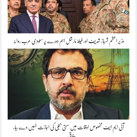
وزیر اعظم شہباز شریف اور فیلڈ مارشل اہم دورے پر سعودی عرب روانہ
آئی ایم ایف مخصوص اوقات میں سستی بجلی کی اجازت نہیں دے رہا،
وفاقی…