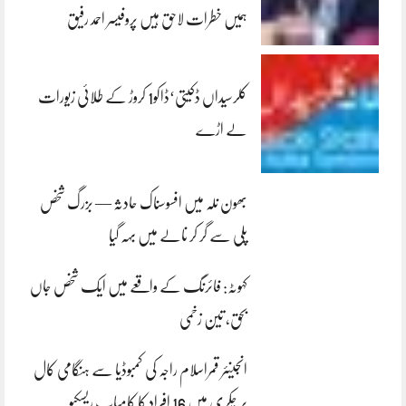
ہمیں خطرات لاحق ہیں پروفیسر احمد رفیق
کلرسیداں ڈکیتی‘ڈاکو1 کروڑ کے طلائی زیورات
لے اڑے
بھون نلہ میں افسوسناک حادثہ — بزرگ شخص
پلی سے گر کر نالے میں بہہ گیا
کہوٹہ: فائرنگ کے واقعے میں ایک شخص جاں
بحق، تین زخمی
انجینئر قمراسلام راجہ کی کمبوڈیا سے ہنگامی کال
پر چکری میں 16 افراد کا کامیاب ریسکیو