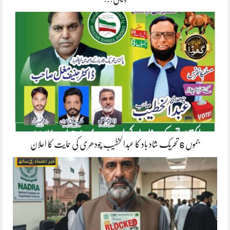
جموں 6 تحریک شاد باد کا عبدالخطیب چودھری کی حمایت کا اعلان