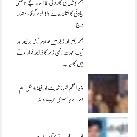
جہلم پولیس کی کارروائی،10 سالہ بچے کو جنسی
زیادتی کا نشانہ بنانے والا ملزم گرفتار،مقدمہ
درج
جہلم رکشہ اور ٹریلر میں تصادم رکشہ ڈرائیور اور
ایک عورت زخمی ٹریلر کا ڈرائیور فرار ہونے
میں کامیاب
وزیر اعظم شہباز شریف اور فیلڈ مارشل اہم
دورے پر سعودی عرب روانہ
غریب، غریب تر ہوتا جا رہا ہے