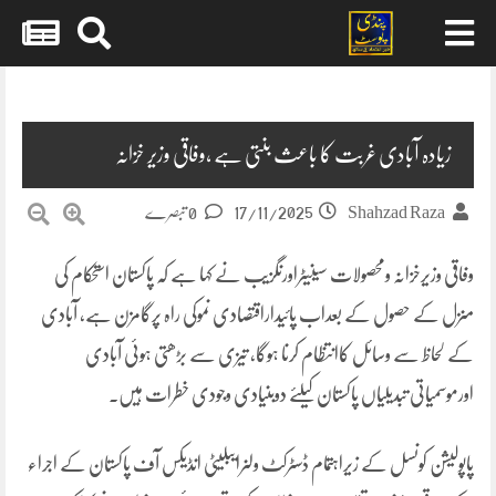
Skip
to
content
زیادہ آبادی غربت کا باعث بنتی ہے ،وفاقی وزیر خزانہ
17/11/2025
Shahzad Raza
0 تبصرے
وفاقی وزیرخزانہ ومحصولات سینیٹراورنگزیب نے کہا ہے کہ پاکستان استحکام کی
منزل کے حصول کے بعداب پائیداراقتصادی نموکی راہ پرگامزن ہے، آبادی
کے لحاظ سے وسائل کاانتظام کرنا ہوگا، تیزی سے بڑھتی ہوئی آبادی
اورموسمیاتی تبدیلیاں پاکستان کیلئے دوبنیادی وجودی خطرات ہیں۔
پاپولیشن کونسل کے زیراہتمام ڈسٹرکٹ ولنرایبلیٹی انڈیکس آف پاکستان کے اجراء