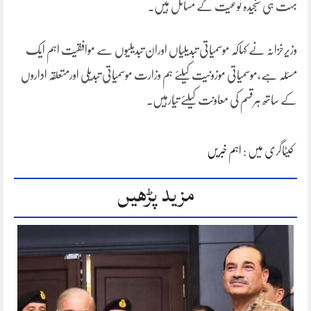
بہت ہی سنجیدہ نوعیت کے مسائل ہیں۔
وزیرخزانہ نے کہاکہ موسمیاتی تبدیلیاں اوران تبدیلیوں سے موافقیت اہم ایک
مسئلہ ہے،موسمیاتی موزونیت کیلئے ہم وزارت موسمیاتی تبدیلی اورمتعلقہ اداروں
کے ساتھ ہرقسم کی معاونت کیلئے تیارہیں۔
کیٹاگری میں :
اہم خبریں
مزید پڑھیں