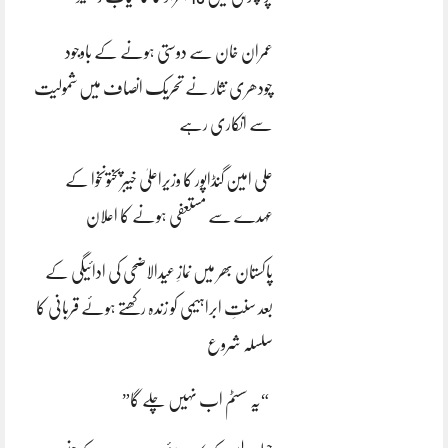
عمران خان سے دوستی ہونے کے باوجود
چودھری نثار نے تحریک انصاف میں شمولیت
سے انکاری رہے
علی امین گنڈاپور کا وزیراعلیٰ خیبرپختونخوا کے
عہدے سے مستعفی ہونے کا اعلان
پاکستان بھر میں نمازِ عیدالاضحی کی ادائیگی کے
بعد سنتِ ابراہیمی کو زندہ رکھتے ہوئے قربانی کا
سلسلہ شروع
“یہ سسٹم اب نہیں چلے گا”