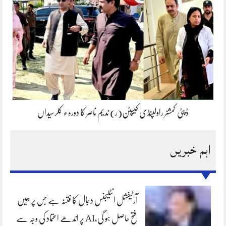
ڈپٹی کمشنر راولپنڈی کیپٹن(ر) ندیم ناصر کا دورہء کلرسیداں
اہم خبریں
آرٹیفشل انٹلیجنس دجال کا فتنہ ہے جس پر ہمیں
فتح حاصل ہو گی،AI پر اندھے اعتماد کی وجہ سے