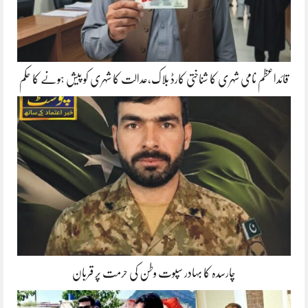
قائداعظم نامی شہری کا شناختی کارڈ بلاک،عدالت کا شہری کو پیش ہونے کا حکم
چارسدہ کا بہادر سپوت وطن کی حرمت پر قربان