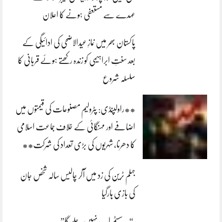
عہدے سے مستعفی ہونے کا اعلان
پاکستان بھر میں نمازِ عیدالاضحی کی ادائیگی کے
بعد سنتِ ابراہیمی کو زندہ رکھتے ہوئے قربانی کا
سلسلہ شروع
**راولپنڈی: پٹرولیم مصنوعات کی قیمتوں میں
اضافے اور مہنگائی کے خلاف جماعت اسلامی
کا دھرنا، شہریوں کی بڑی تعداد کی شرکت**
جہلم ٹرین کی زد میں آکر چالیس سالہ شخص جان
کی بازی ہارگیا
“یہ سسٹم اب نہیں چلے گا”