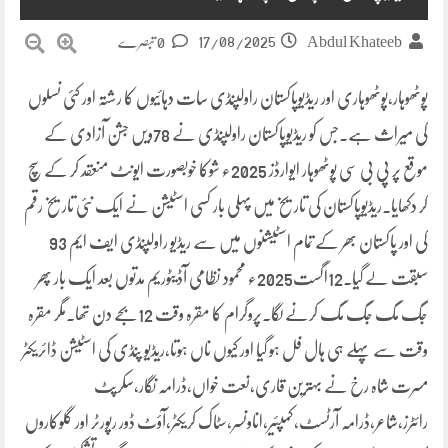
17/08/2025
Abdul Khateeb
0 تبصرے
پوٹھوہار،پوٹھوہاری اور ریڈیوپاکستان راولپنڈی سات دہائیوں کا رشتہ اور کئی نسلوں
کی میراث ہے۔جس کو ریڈیوپاکستان راولپنڈی نے 78ویں جشن آزادی کے
موقع پر پی بی سی پوٹھوہار ایوارڈز 2025ء شوکا خوبصورت ایونٹ منعقد کر کے سچ
کر دکھایا۔ریڈیوپاکستان کی تاریخ میں پہلی بار کسی اسٹیشن نے ایک نئی تاریخ رقم
کی اور پاکستان بھر کے تمام اسٹیشنوں میں سے ریڈیو راولپنڈی ایف ایم 93
سبقت لے گیا۔12اگست2025ء محمود نظامی آڈیٹوریم مدتوں بعد ایک بار پھر
جگ مگ جگ مگ کرنے لگا۔پروگرام کا مقرہ وقت 12بجے دن تھا۔مگر مقرہ
وقت سے پہلے ہی ہال فل ہو گیا اور کیوں ناں ہوتا،ریڈیو پنڈی کی اسٹیشن ڈائریکٹر
مسرت شاہ رخ نے بہترین قاری،نعت خواں،ڈرامہ نگار،سکرپٹ
رائٹرز،شاعر،ڈرامہ آرٹسٹ،کمپئیر،اناونسر،سٹاک کریکٹر،آؤٹ ڈور رپورٹر اور گلوکاروں