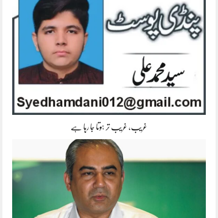
غریب، غریب تر ہوتا جا رہا ہے