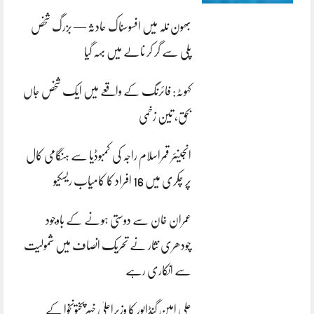
بھون نلہ میں افسوسناک حادثہ — بزرگ شخص
پلی سے گر کر نالے میں بہہ گیا
کہوٹہ: فائرنگ کے واقعے میں ایک شخص جاں
بحق، تین زخمی
انجینئر قمراسلام راجہ کی کمبوڈیا سے ہنگامی کال
پر چکری میں 16 افراد کا کامیاب ریسکیو
عمران خان سے دوستی ہونے کے باوجود
چودھری نثار نے تحریک انصاف میں شمولیت
سے انکاری رہے
علی امین گنڈاپور کا وزیراعلیٰ خیبرپختونخوا کے