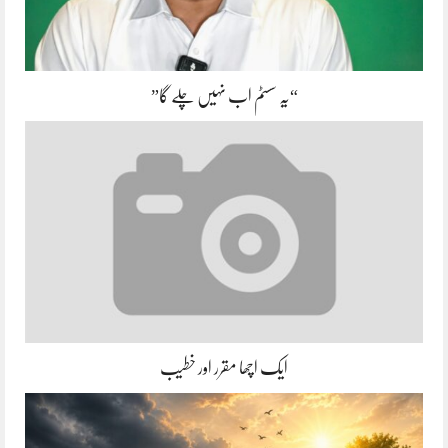
“یہ سسٹم اب نہیں چلے گا”
ایک اچھا مقرر اور خطیب