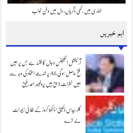
الماری میں رکھی ڈگریاں، دل میں دفن خواب
اہم خبریں
آرٹیفشل انٹلیجنس دجال کا فتنہ ہے جس پر ہمیں
فتح حاصل ہو گی،AI پر اندھے اعتماد کی وجہ سے
ہمیں خطرات لاحق ہیں پروفیسر احمد رفیق
کلرسیداں ڈکیتی‘ڈاکو1 کروڑ کے طلائی زیورات
لے اڑے