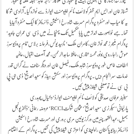
کمپوزر سدا بہارکاظمی بہترین بیت پوٹھوہاری گلوکار”راجہ عابد“جبکہ ملکہ پوٹھوہار
شہناز خان اور ایس ایم ظفر کو لائف ٹائم اچیومنٹ ایوارڈ سے نوازہ گیا۔آزادی شو کا
یہ کا میاب اور منفرد پروگرام مسرت شاہ رخ اسٹیشن ڈائریکٹر کا ایک منفرد آئیڈیا
تھا۔جسے خوبصورت انداز میں پایا تکمیل تک پہنچانے میں ڈی سی عمران جاوید‘
پروگرام منیجر ز محمد نواز خان،کامران ملک‘ ناہید یونس،فرحانہ برلاس تمام پروڈیوسرز
مہوش راجا،روحی بونو،محسنہ بخاری،حافظ ساجدالرحمن،محمد آصف اقبال،عافیہ
الطاف خاص طور پروڈیوسرز شاہد ملک،فیصل خان اور دیگر سٹاف نے گراں قدر
خدمات سر انجام دیں۔پروگرام پروڈیوسرز اور سکشن ہیڈز کو سعید احمد شیخ ڈی جی پی
بی سی نے توصیفی شیلڈز پیش کیں۔
سینیٹر عرفان صدیقی کو لائف ٹائم اچیومنٹ ایوارڈ‘دانیال چوہدری
پارلیمانی‘سیکرٹری سعید احمد شیخ‘عثمان شوکتRCCI‘عروضہ رحمانی‘ڈاکٹر پونجمل
بھیل،عبدالغفور چئیرمین ورکرز یونین مری بروری اور مسرت شاہ رخ اسٹیشن
ڈائریکٹر ریڈیو پاکستان راولپنڈی کو اعزاز ی شیلڈ پیش کی گئیں۔پروگرام کے اختتام