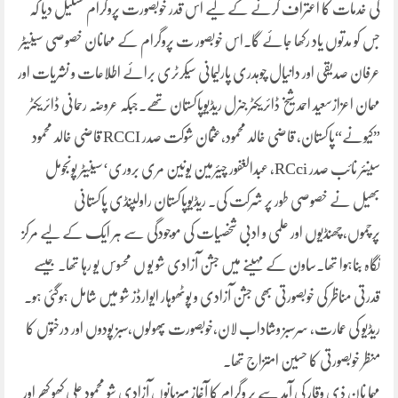
کی خدمات کا اعتراف کرنے کے لیے اس قدر خوبصورت پروگرام تشکیل دیا کہ
جس کو مدتوں یاد رکھا جائے گا۔اس خوبصور ت پروگرام کے مہمانان خصوصی سینیٹر
عرفان صدیقی اور دانیال چوہدری پارلیمانی سیکرٹری برائے اطلاعات و نشریات اور
مہمان اعزازسعید احمد شیخ ڈائریکٹر جنرل ریڈیوپاکستان تھے۔جبکہ عروضہ رحمانی ڈائریکٹر
”کیونے“پاکستان، قاضی خالد محمود،عثمان شوکت صدر RCCI قاضی خالد محمود
سینئر نائب صدر RCci, عبدالغفور چیئرمین یونین مری بروری‘سینیٹر پونجومل
بھیل نے خصوصی طور پر شرکت کی۔ ریڈیوپاکستان راولپنڈی پاکستانی
پرچموں،چھنڈیوں اور علمی و ادبی شخصیات کی موجودگی سے ہر ایک کے لیے مرکز
نگاہ بناہوا تھا۔ساون کے مہینے میں جشن آزادی شو یو ں محسوس یو رہا تھا۔ جیسے
قدرتی مناظر کی خوبصورتی بھی جشن آزادی و پوٹھوہار ایوارڈز شو میں شامل ہوگئی ہو۔
ریڈیو کی عمارت، سرسبز وشاداب لان،خوبصورت پھولوں،سبز پودوں اور درختوں کا
منظر خوبصورتی کا حسین امتزاج تھا۔
مہما نان ذی وقار کی آمد سے پر وگرام کا آغاز میزبانوں آزادی شو محمود علی کھو کھر اور