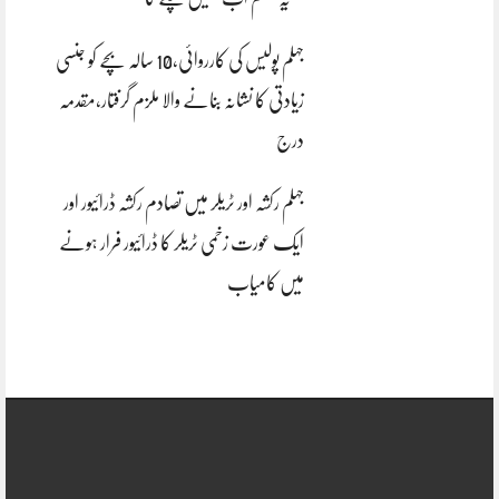
جہلم پولیس کی کارروائی،10 سالہ بچے کو جنسی
زیادتی کا نشانہ بنانے والا ملزم گرفتار،مقدمہ
درج
جہلم رکشہ اور ٹریلر میں تصادم رکشہ ڈرائیور اور
ایک عورت زخمی ٹریلر کا ڈرائیور فرار ہونے
میں کامیاب