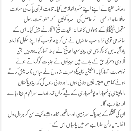
رصائمہ حفیظ نے اپنے اپنے منفرد انداز میں کیا۔ تلاوت قرآن پاک کی سعادت
حافظ ساجد الرحمن نے حاصل کی۔ سرورکونین کے حضور نعت رسول
مقبولﷺ کے پھولو ں کا نذرانہ عقیدت شیخ افتخار نے پیش کیا۔ اس کے
ساتھ ہی قومی ترانہ سب حا ضرین نے مل کر پڑھا تو سب کو اپنے سکول کا زمانہ
یاد آگیا۔جس کا ذکر ڈی جی ریڈیو سعید احمد شیخ نے برملا اظہار کیا۔78ویں جشن
آزادی ومعرکہ حق کے بارے میں میزبانوں نے جذبات کو گرماتے ہوئے
خوبصورت اظہار کیا۔ اسٹیشن ڈایئریکڑ مسرت شاہ رخ نے سپا س نا مہ پیش کر تے
ہوئے کہا میں ہمیشہ یقین دلاتی ہوں۔ اور دلاتی رہوں گی کہ ریڈیو پاکستان
راولپنڈی پوٹھوہار اور پوٹھورہار ی کے لیے گراں قدر خدمات سرانجام دیتا رہا ہے
اور دیتا رہے گا۔
ان کی گفتگو کے بعد پاک سر زمین اور ساتھیو، مجاہد و جیسے گیت سن کر ہر دل بو ل
اٹھا۔”یہ وطن ہمارا ہے ہم ہیں پاسبا ں اس کے“