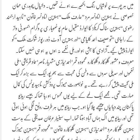
میں ہر چہرے پر خوشیاں رنگ بکھیر ے ہو ئے تھیں۔ دانیال چوہدری مہمان
خصوصی نے بہترین اناونسر مرد ”عارف ملک“بہترین اناو نسر خاتون ”ناہید ارجمند
رضوی“بہترین سٹاک کریکڑ کا ایوارڈ مقبول عام پو ٹھوہار ی پر وگرام جمہورنی واز
کے راجاجی ”تو صیف احمد کلیامی“اور بہتر ین آ و ٹ ڈور رپوٹر شوکت ملک“کو
ایوارڈ پیش کیے۔آزادی کا جشن ہو اور،ملی نغمے نہ ہوں یہ ہو ہی نہیں سکتا۔
معروف و مشہور گلوکار وگلوکارہ محمودہ قمر‘احمد نیازی‘شہریار ناصر‘حماد قریشی‘ملی
نغموں اور سریلی سروں سے وطن کی محبت سے بھر پور ایک سے بڑھ کر ایک
ملی گیت پیش کر رہے تھے۔یہ خوبصورت میوزک پروڈکشن ناہید یونس کی کمال
مہارت تھی۔مجھے ایک لمحے کے لیے یوں محسوس ہو رہا تھا کہ جیسے ریڈیو
پاکستان چند دہائیاں پیچھے چلا گیا ہو۔جب ریڈیو میں ہر طرف رونق لگی ہوئی ہوتی
تھی اور ریڈیو میں اک جہاں آباد ہوتا تھا۔اب سینیٹر عرفان صدیقی کے بدست
بہترین گلوکار مرد ”احمد نیازی“بہترین گلوکارہ خاتون ”محمودہ قمر“بہترین میوزک