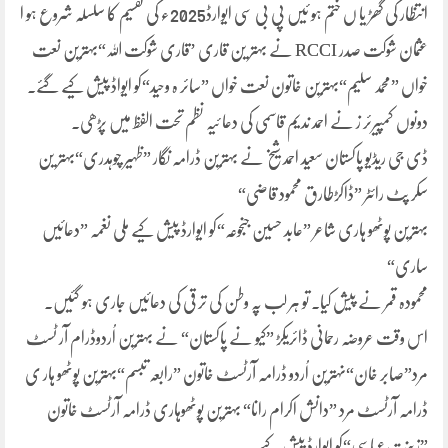
انتظار کی گھڑ یا ں ختم ہو ئیں پی بی سی ایوارڈ2025ء کی تقسیم کا سلسلہ شروع ہو ا
عثمان شوکت صدر RCCI نے بہتر ین قاری ’قاری شوکت اللہ“بہترین نعت
خواں ”محمد سلیم“بہترین خاتون نعت خواں ”سائر ہ وحید“کو ایواڈ پیش کیے گئے۔
دونوں کمپیرئر ز نے احمد ندیم قاسمی کی دعا ئیہ نظم تحت الفظ میں پڑھی۔
ڈی جی ریڈیو پاکستان سعید احمد شیخ نے بہترین ڈرامہ نگار ”ظہیر چوہدری“بہتر ین
سکر پٹ رائٹر ”ڈاکڑطارق محمود قاضی“
بہترین پوٹھو ہاری شاعر ”عابد حسین جنجوعہ“کو ایوارڈ پیش کیے ملی نغمہ ”دعائیں
ساری“
محمودہ قمر نے پیش کیا۔ تو ہر لب پہ وطن کی تر قی کی دعائیں جاری ہو گئیں۔
اس وقت عروضہ رحمانی ڈائریکڑ ”کیو نے پاکستان“ نے بہترین اُردوڈرام آر ٹسٹ
مرد”صابر خان“نہترین اُردو ڈرامہ آرٹسٹ خاتون ”رابعہ تبسم“بہترین پوٹھو ہار ی
ڈرامہ آرٹسٹ مرد ”دانش اکرام رانا“ بہترین پوٹھوہاری ڈرامہ آرٹسٹ خاتون
”زینت عباسی“کو ایوارڈ پیش کیے۔