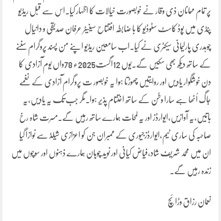
پر تمام مہمانان ذی وقار نے خوبصورت خیالات کا اظہار کیا۔اس سے قبل ریڈیو
پنڈی میں پوڈ کاسٹ سٹوڈیو کا با ضابطہ افتتاح سینیٹر عرفان صدیقی و دانیال
چوہدری پارلیمانی سیکٹری نے کیا۔اب سامعین ریڈیو اپنے من پسند پروگرام سننے
کے ساتھ دیکھ بھی سکیں گے۔یوں 12اگست2025ء 78واں یوم آزادی کا
دن خوشگوار یادیں اور روایتیں چھوڑتا ہوا یہ خوبصور ت پروگرام آزادی کے نغمے
جاگ اُٹھا ہے سارا وطن کے ساتھ اختتام پذیر ہوا۔مگر جب تک یہ یادیں،یہ
باتیں،یہ آوازیں،ایوارڈز اور یہ لمحات ہمارے ساتھ رہیں گے۔مسرت شاہ رخ
صاحبہ کی ساری ٹیم،ایوارڈزجیوری کے ممبران جن کو اعزازی شیلڈ سے نوازا گیا
ان میں محمد شریف شاد،فیاض کیانی اور نوید چوہان ہمارے ذہنوں اور سوچوں میں
زندہ رہیں گے۔
نعمان رزاق وڑائچ