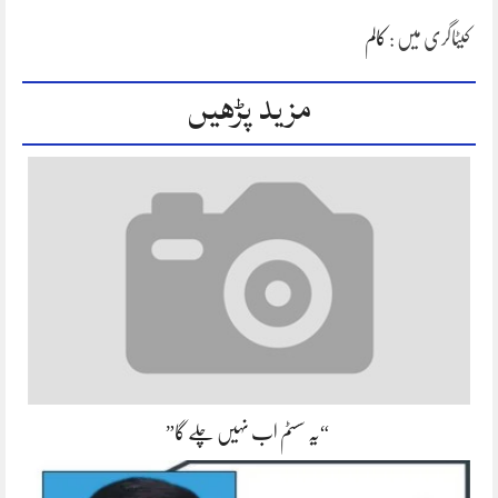
کیٹاگری میں :
کالم
مزید پڑھیں
“یہ سسٹم اب نہیں چلے گا”