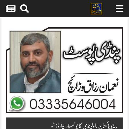
Skip
to
content
ریڈیو پاکستان راولپنڈی کا پوٹھوہار ایوارڈز شو