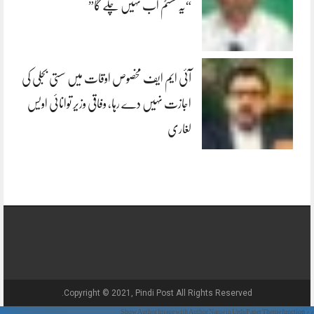
“یہ سسٹم اب نہیں چلے گا”
آئی ایم ایف مخصوص اوقات میں سستی بجلی کی
اجازت نہیں دے رہا، وفاقی وزیر توانائی اویس
لغاری
Copyright © 2021, Pindi Post All Rights Reserved.
// Show Author Image with Author Name in UrduPaper Theme function