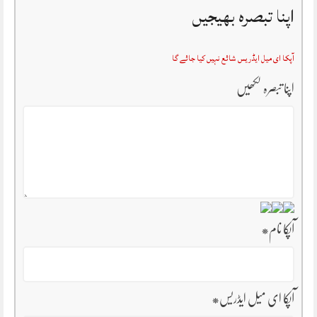
اپنا تبصرہ بھیجیں
آپکا ای میل ایڈریس شائع نہیں کیا جائے گا
اپنا تبصرہ لکھیں
آپکا نام
*
آپکا ای میل ایڈریس
*