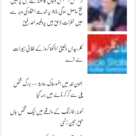
آرٹیفشل انٹلیجنس دجال کا فتنہ ہے جس پر ہمیں
فتح حاصل ہو گی،AI پر اندھے اعتماد کی وجہ سے
ہمیں خطرات لاحق ہیں پروفیسر احمد رفیق
کلرسیداں ڈکیتی‘ڈاکو1 کروڑ کے طلائی زیورات
لے اڑے
بھون نلہ میں افسوسناک حادثہ — بزرگ شخص
پلی سے گر کر نالے میں بہہ گیا
کہوٹہ: فائرنگ کے واقعے میں ایک شخص جاں
بحق، تین زخمی