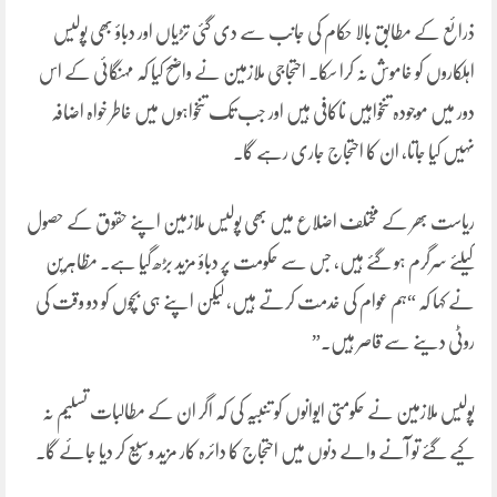
ذرائع کے مطابق بالا حکام کی جانب سے دی گئی تڑیاں اور دباؤ بھی پولیس
اہلکاروں کو خاموش نہ کرا سکا۔ احتجاجی ملازمین نے واضح کیا کہ مہنگائی کے اس
دور میں موجودہ تنخواہیں ناکافی ہیں اور جب تک تنخواہوں میں خاطر خواہ اضافہ
نہیں کیا جاتا، ان کا احتجاج جاری رہے گا۔
ریاست بھر کے مختلف اضلاع میں بھی پولیس ملازمین اپنے حقوق کے حصول
کیلئے سرگرم ہو گئے ہیں، جس سے حکومت پر دباؤ مزید بڑھ گیا ہے۔ مظاہرین
نے کہا کہ “ہم عوام کی خدمت کرتے ہیں، لیکن اپنے ہی بچوں کو دو وقت کی
روٹی دینے سے قاصر ہیں۔”
پولیس ملازمین نے حکومتی ایوانوں کو تنبیہ کی کہ اگر ان کے مطالبات تسلیم نہ
کیے گئے تو آنے والے دنوں میں احتجاج کا دائرہ کار مزید وسیع کر دیا جائے گا۔