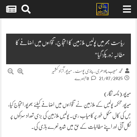
Skip
to
content
ریاست بھر میں پولیس ملازمین کا احتجاج، تنخواہوں میں اضافے کا
مطالبہ زور پکڑ گیا”
محمد حسیب چودھری۔پنڈی پوسٹ۔ میرپور آزاد کشمیر
21/07/2025
0 تبصرے
میرپور (نامہ نگار)
میرپور محکمہ پولیس کے ملازمین نے تنخواہوں میں اضافے کیلئے بھرپور احتجاج کیا،
جس کی کال مکمل طور پر کامیاب رہی۔ پولیس ملازمین کی بڑی تعداد سڑکوں پر
نکل آئی اور اپنے مطالبات کے حق میں شدید نعرے بازی کی۔