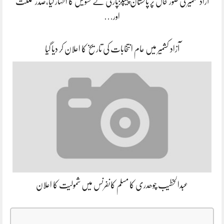
آزاد کشمیر کی صورتحال پر پاکستان پیپلزپارٹی نے تشویش کا اظہار کیا،صدر مملکت
اور…
آزاد کشمیر میں عام انتخابات کی تاریخ کا اعلان کر دیا گیا
عبدالخطیب چوھدری کا مسلم کانفرنس میں شمولیت کا اعلان