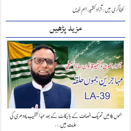
کیٹاگری میں :
آزاد کشمیر
،
اہم خبریں
مزید پڑھیں
جموں 6 میں تحریک انصاف کے بائیکاٹ کے بعد عبدالخطیب چودھری کی
حمایت میں…