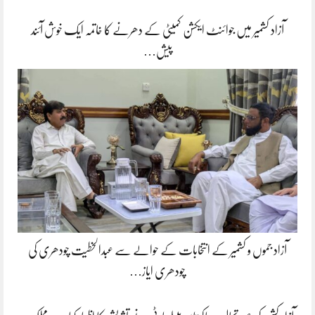
آزاد کشمیر میں جوائنٹ ایکشن کمیٹی کے دھرنے کا خاتمہ ایک خوش آئند
پیش…
آزاد جموں و کشمیر کے انتخابات کے حوالے سے عبدالخطیت چودھری کی
چودھری ایاز…