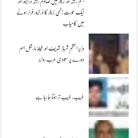
جہلم رکشہ اور ٹریلر میں تصادم رکشہ ڈرائیور اور
ایک عورت زخمی ٹریلر کا ڈرائیور فرار ہونے
میں کامیاب
وزیر اعظم شہباز شریف اور فیلڈ مارشل اہم
دورے پر سعودی عرب روانہ
غریب، غریب تر ہوتا جا رہا ہے