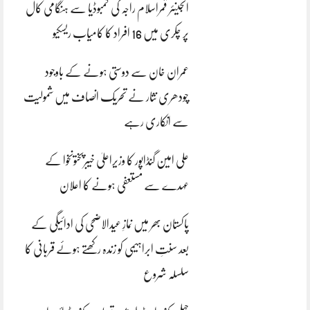
انجینئر قمراسلام راجہ کی کمبوڈیا سے ہنگامی کال
پر چکری میں 16 افراد کا کامیاب ریسکیو
عمران خان سے دوستی ہونے کے باوجود
چودھری نثار نے تحریک انصاف میں شمولیت
سے انکاری رہے
علی امین گنڈاپور کا وزیراعلیٰ خیبرپختونخوا کے
عہدے سے مستعفی ہونے کا اعلان
پاکستان بھر میں نمازِ عیدالاضحی کی ادائیگی کے
بعد سنتِ ابراہیمی کو زندہ رکھتے ہوئے قربانی کا
سلسلہ شروع