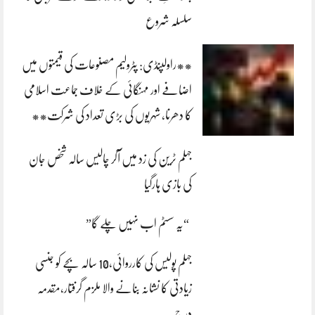
سلسلہ شروع
**راولپنڈی: پٹرولیم مصنوعات کی قیمتوں میں
اضافے اور مہنگائی کے خلاف جماعت اسلامی
کا دھرنا، شہریوں کی بڑی تعداد کی شرکت**
جہلم ٹرین کی زد میں آکر چالیس سالہ شخص جان
کی بازی ہارگیا
“یہ سسٹم اب نہیں چلے گا”
جہلم پولیس کی کارروائی،10 سالہ بچے کو جنسی
زیادتی کا نشانہ بنانے والا ملزم گرفتار،مقدمہ
درج