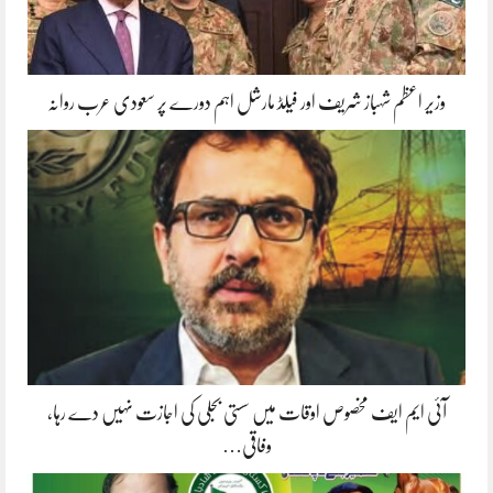
وزیر اعظم شہباز شریف اور فیلڈ مارشل اہم دورے پر سعودی عرب روانہ
آئی ایم ایف مخصوص اوقات میں سستی بجلی کی اجازت نہیں دے رہا،
وفاقی…