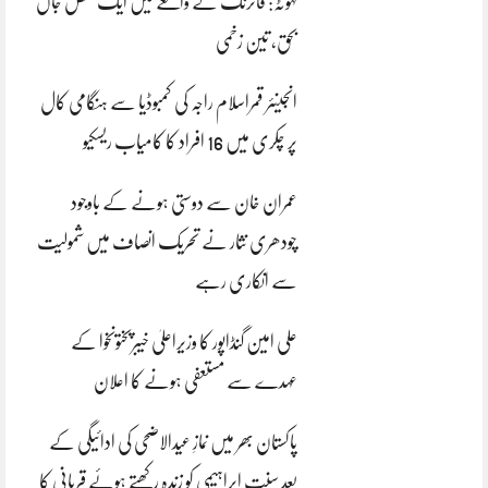
کہوٹہ: فائرنگ کے واقعے میں ایک شخص جاں
بحق، تین زخمی
انجینئر قمراسلام راجہ کی کمبوڈیا سے ہنگامی کال
پر چکری میں 16 افراد کا کامیاب ریسکیو
عمران خان سے دوستی ہونے کے باوجود
چودھری نثار نے تحریک انصاف میں شمولیت
سے انکاری رہے
علی امین گنڈاپور کا وزیراعلیٰ خیبرپختونخوا کے
عہدے سے مستعفی ہونے کا اعلان
پاکستان بھر میں نمازِ عیدالاضحی کی ادائیگی کے
بعد سنتِ ابراہیمی کو زندہ رکھتے ہوئے قربانی کا