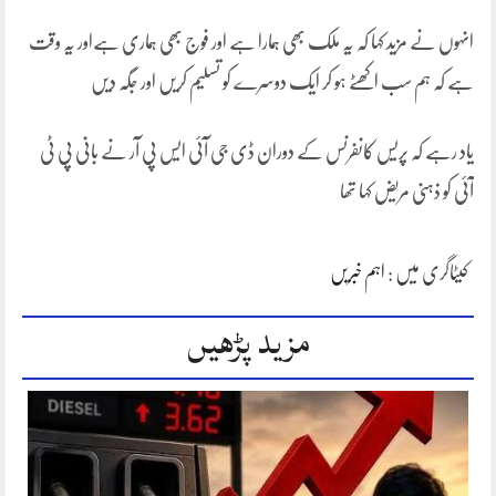
انہوں نے مزید کہا کہ یہ ملک بھی ہمارا ہے اور فوج بھی ہماری ہےاور یہ وقت
ہے کہ ہم سب اکھٹے ہو کر ایک دوسرے کو تسلیم کریں اور جگہ دیں
یاد رہے کہ پریس کانفرنس کے دوران ڈی جی آئی ایس پی آر نے بانی پی ٹی
آئی کو ذہنی مریض کہا تھا
کیٹاگری میں :
اہم خبریں
مزید پڑھیں