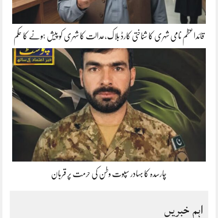
قائداعظم نامی شہری کا شناختی کارڈ بلاک،عدالت کا شہری کو پیش ہونے کا حکم
چارسدہ کا بہادر سپوت وطن کی حرمت پر قربان
اہم خبریں