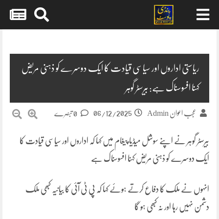
Skip
to
content
ریاستی اداروں اور سیاسی قیادت کا ایک دوسرے کو ذہنی مریض
کہنا افسوسناک ہے: بیرسٹر گوہر
06/12/2025
عجب اعوان Admin
0 تبصرے
بیرسٹر گوہر نے اپنے سوشل میڈیا پیغام میں کہا کہ اداروں اور سیاسی قیادت کا
ایک دوسرے کو ذہنی مریض کہنا افسوسناک ہے
انہوں نے ملک کا دفاع کرتے ہوئے کہا کہ پی ٹی آئی کا بیانیہ کبھی ملک
دشمن نہیں رہا اور نہ کبھی ہو گا