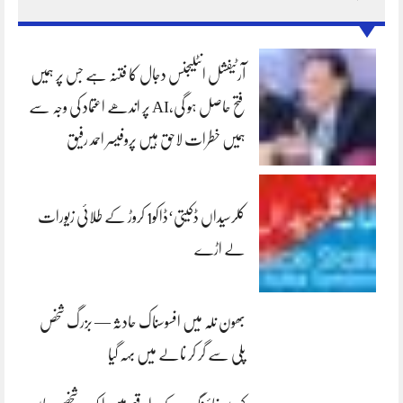
آرٹیفشل انٹلیجنس دجال کا فتنہ ہے جس پر ہمیں
فتح حاصل ہو گی،AI پر اندھے اعتماد کی وجہ سے
ہمیں خطرات لاحق ہیں پروفیسر احمد رفیق
کلرسیداں ڈکیتی‘ڈاکو1 کروڑ کے طلائی زیورات
لے اڑے
بھون نلہ میں افسوسناک حادثہ — بزرگ شخص
پلی سے گر کر نالے میں بہہ گیا