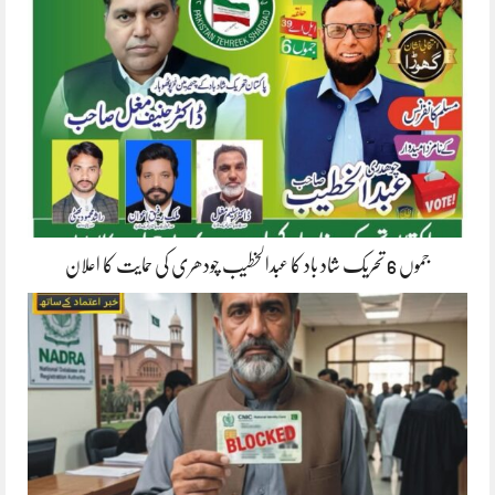
جموں 6 تحریک شاد باد کا عبدالخطیب چودھری کی حمایت کا اعلان