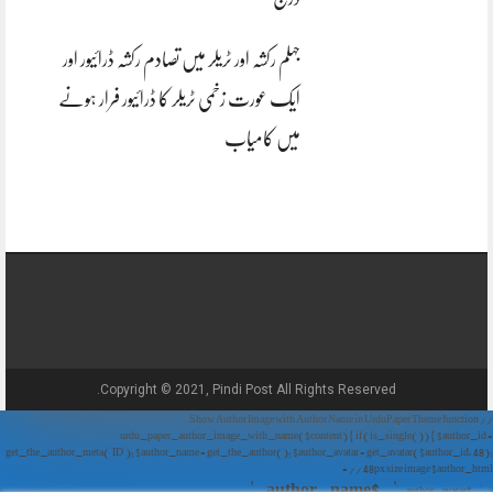
جہلم رکشہ اور ٹریلر میں تصادم رکشہ ڈرائیور اور
ایک عورت زخمی ٹریلر کا ڈرائیور فرار ہونے
میں کامیاب
Copyright © 2021, Pindi Post All Rights Reserved.
// Show Author Image with Author Name in UrduPaper Theme function
urdu_paper_author_image_with_name($content) { if (is_single()) { $author_id =
get_the_author_meta('ID'); $author_name = get_the_author(); $author_avatar = get_avatar($author_id, 48);
// 48px size image $author_html = '
' . $author_name . '
' . $author_avatar . '