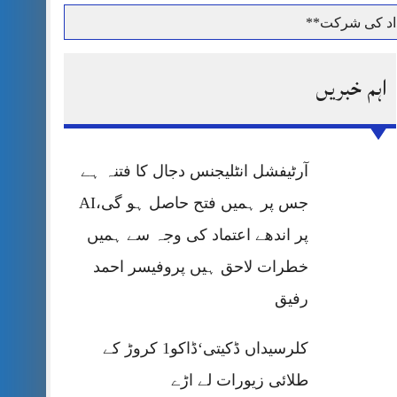
داد کی شرکت**
اہم خبریں
حرمت پر قربان
آرٹیفشل انٹلیجنس دجال کا فتنہ ہے
 کی پریس کانفرنس
جس پر ہمیں فتح حاصل ہو گی،AI
پر اندھے اعتماد کی وجہ سے ہمیں
خطرات لاحق ہیں پروفیسر احمد
رفیق
کلرسیداں ڈکیتی‘ڈاکو1 کروڑ کے
طلائی زیورات لے اڑے