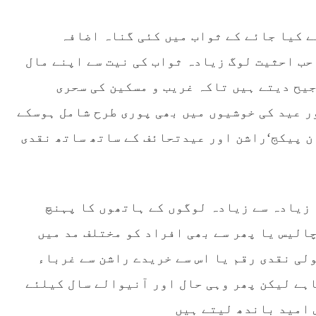
ے کیا جائے کے ثواب میں کئی گناہ اضافہ
حب احثیت لوگ زیادہ ثواب کی نیت سے اپنے مال
یح دیتے ہیں تاکہ غریب و مسکین کی سحری
 عید کی خوشیوں میں بھی پوری طرح شامل ہوسکے
ن پیکج‘راشن اور عیدتحائف کے ساتھ ساتھ نقدی
 زیادہ سے زیادہ لوگوں کے ہاتھوں کا پہنچ
 چالیس یا پھر سے بھی افراد کو مختلف مد میں
ولی نقدی رقم یا اس سے خریدے راشن سے غرباء
اہے لیکن پھر وہی حال اور آنیوالے سال کیلئے
 امید باندھ لیتے ہیں