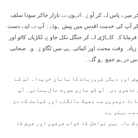
 میرے پاس لے کر آو ¿۔ انہوں نے بازار جاکر سودا سلف
ے کر آپ کی خدمت اقدس میں پیش ہوئے۔ آپ نے اپنے دست
مایا کہ کلہاڑی لے کر جنگل نکل جاو ¿، لکڑیاں کاٹو اور
سے زیادہ وقت محنت اور کمائی ہی میں لگاو ¿۔ وہ صحابی
 دس درہم جمع ہو گئے۔
وش اور دیگر ضروریات کا سامان خریدا۔ اس کے
 حاضری دی۔ آپ کو ساری صورت حال سنائی۔ آپ
انا دوسروں سے بھیک مانگنے اور قیامت کے دن
 سے بہتر ہے
ک ماہ میں نوافل کا ثواب فرضوں اور فرض کا