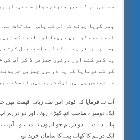
صحابی آپ کے غیر متوقع سوال سے حیران ہو
پھر گویا ہوئے کہ اس کے پاس ایک ٹاٹ ہے۔ 
آدھے حصے کو نیچے بچھا اور آدھے کو اوپر 
جسے وہ پانی پینے کے لیے استعمال کرتے ہ
وہ گھر گئے اور دونوں چیزیں لا کر آپ کی 
کر کے فرمایا کہ یہ دونوں چیزیں خریدنے 
وہ دونوں چیزیں ایک درہم میں لے سکتے ہی
آپ نے فرمایا کہ کوئی اس سے زیادہ قیمت میں خریدن
ایک دوسرے صاحب اٹھ کھڑے ہوئے اور دو درہم آپ
پیالہ دے دیے۔ دو درہم جو انہوں نے دیے، وہ آپ نے
ایک درہم کا کھانے پینے کا سامان خرید لو،