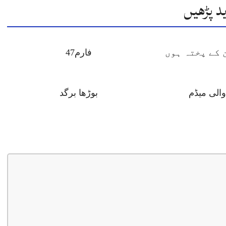
د پڑھیں
 کے پختہ ہوں
فارم47
والی میڈم
بوڑھا برگد