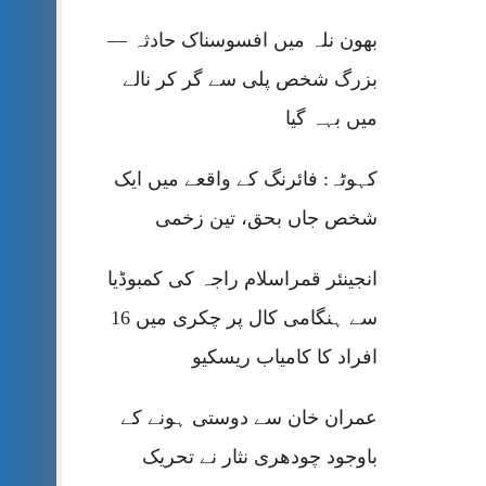
بھون نلہ میں افسوسناک حادثہ —
بزرگ شخص پلی سے گر کر نالے
میں بہہ گیا
کہوٹہ: فائرنگ کے واقعے میں ایک
شخص جاں بحق، تین زخمی
انجینئر قمراسلام راجہ کی کمبوڈیا
سے ہنگامی کال پر چکری میں 16
افراد کا کامیاب ریسکیو
عمران خان سے دوستی ہونے کے
باوجود چودھری نثار نے تحریک