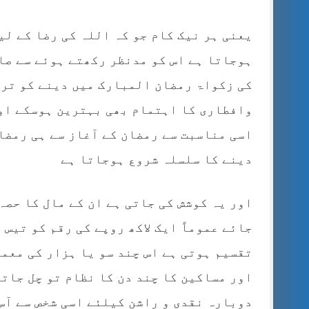
یعنی ہر نیک کام جو کہ اللہ کی رضا کے لی
ہوجاتا ہے اس کو مدنظر رکھتے ہوئے سے صا
کی زکواۃ رمضان المبارک میں دینے کو ترج
وافطاری کا اہتمام بھی بہترین ہوسکے اور
اسی مناسبت سے رمضان کے آغاز سے ہی رمضا
دینے کا سلسلہ شروع ہوجاتا ہے
اور یہ کوشش کی جاتی ہے ان کے مال کا حصہ
جائے عموماً ایک لاکھ روپے کی رقم کو تیس
تقسیم ہوتی ہے اس چند سو یا ہزار کی معم
اور مساکین کا چند دن کا نظام تو چل جات
دوبارہ نقدی و راشن کیلئے اسی شخص سے آس