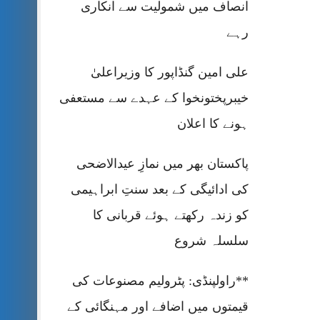
انصاف میں شمولیت سے انکاری
رہے
علی امین گنڈاپور کا وزیراعلیٰ
خیبرپختونخوا کے عہدے سے مستعفی
ہونے کا اعلان
پاکستان بھر میں نمازِ عیدالاضحی
کی ادائیگی کے بعد سنتِ ابراہیمی
کو زندہ رکھتے ہوئے قربانی کا
سلسلہ شروع
**راولپنڈی: پٹرولیم مصنوعات کی
قیمتوں میں اضافے اور مہنگائی کے