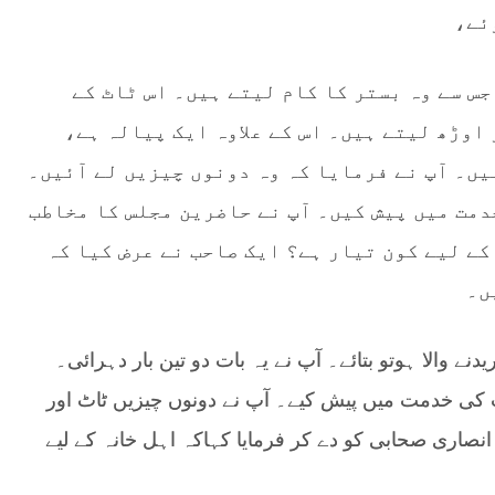
ئے،
جس سے وہ بستر کا کام لیتے ہیں۔ اس ٹاٹ کے
اوڑھ لیتے ہیں۔ اس کے علاوہ ایک پیالہ ہے،
یں۔ آپ نے فرمایا کہ وہ دونوں چیزیں لے آئیں۔
خدمت میں پیش کیں۔ آپ نے حاضرین مجلس کا مخاطب
کے لیے کون تیار ہے؟ ایک صاحب نے عرض کیا کہ
ں۔
ے والا ہوتو بتائے۔ آپ نے یہ بات دو تین بار دہرائی۔
 کی خدمت میں پیش کیے۔ آپ نے دونوں چیزیں ٹاٹ اور
 انصاری صحابی کو دے کر فرمایا کہاکہ اہل خانہ کے لیے