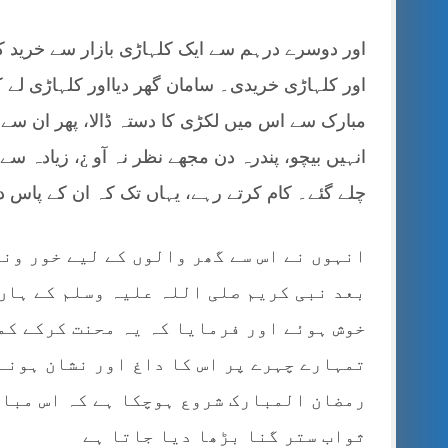
اور دوسرے درہم سے ایک کلہاڑی بازار سے خرید کر
اور کلہاڑی خریدی۔ سامان گھر دیااور کلہاڑی ل
مبارک سے اس میں لکڑی کا دستہ ڈالا، پھر ان سے فر
انہیں بیچو، پندرہ دن مجھے نظر نہ آو ¿، زیادہ 
چلے گئے۔ کام کرتے رہے، یہاں تک کہ ان کے پاس
انہوں نے اس سے گھر والوں کے لیے خور ون
بعد نبی کریم صلی اللہ علیہ وسلم کے ہاں
خوش ہوئے اور فرمایا کہ یہ محنت کرکے کم
تمہارے چہرے پر اس کا داغ اور نشان ہونے
رمضان المبارک شروع ہوچکا ہے کہ اس مبار
ثواب ستر گنا بڑھا دیا جاتا ہے