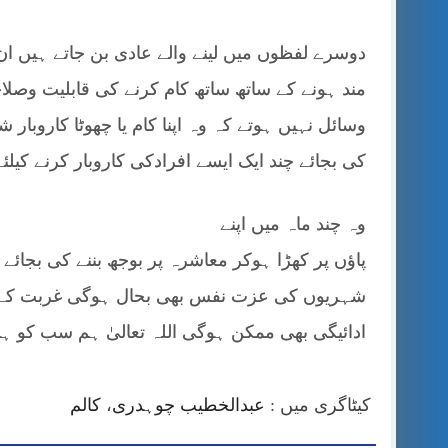
دوسرے لفظوں میں لینے والے عادی بن جاتے ہیں 
مند ہونے کے ساتھ ساتھ کام کرنے کی قابلیت وصلا
وسائل نہیں ہوتے کہ وہ اپنا کام یا چھوٹا کاروبار
کی بجائے چند ایک ایسے افرادکی کاروبار کرنے کیلئے
وہ چند ماہ میں اپنے
پاؤں پر کھڑا ہوکر معاشرہ پر بوجھ بننے کی بجائ
شہریوں کی عزت نفس بھی بحال ہوگی غربت کے 
ادائیگی بھی ممکن ہوگی اللہ تعالیٰ ہم سب کو ہ
کیٹاگری میں :
عبدالخطیب چوہدری
،
کالم