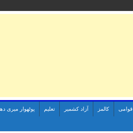
اقوامی
کالمز
آزاد کشمیر
تعلیم
پوٹھوار میری دھ