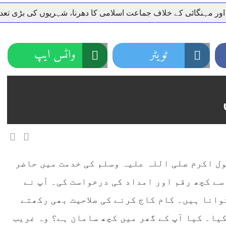
 اور مہنگائی کے خلاف جماعت اسلامی کا دھرنا، شہریوں کی بڑی تع
ر سعودی عرب روانہ
نہیں دے رہا، وفاقی وزیر توانائی اویس لغاری
جموں 6 تحریک شاد باد کا عبدالخطیب چودھری کی حمایت کا اعلان
ٹویٹر
واٹس ایپ
 شہری کو پیش ہونے کا حکم
چارسدہ کا بہادر سپوت وطن کی 
رسیداں
خلاف سخت ایکشن، 2 اے ایس آئی سمیت 12 اہلکاروں کو نوکری سے فارغ کردیا گیا۔
ر انداز متاثرین
اسسٹنٹ کمشنر کلرسیداں سیدہ زینب حسین
ل اکرم صلی اللہ علیہ وسلم کی خدمت میں حاضر
سے کچھ رقم اور امداد کی درخواست کی۔ آپ نے
وانا ہیں۔ کام کاج کرنے کی صلاحیت بھی رکھتے
یا۔ کیا آپ کے گھر میں کچھ سامان ہے؟ وہ غریب