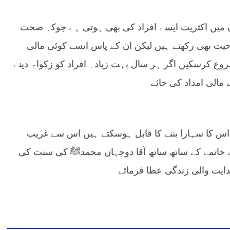
ان میں اکثریت ایسے افراد کی بھی ہوتی ہے جوکہ صحت
حیت بھی رکھتے ہیں لیکن ان کے پاس ایسے کوئی مالی
 شروع کرسکیں اگر ہر سال بہت زیادہ افراد کو زکواۃ دینے
 مالی امداد کی جائے
ے اس کا سہارا بننے کا قابل ہوسکتے ہیں اس سے غریب
خاتمے کے ساتھ ساتھ آقا دوجہاں محمدﷺ کی سنت کی
دایت والی زندگی عطا فرمائے