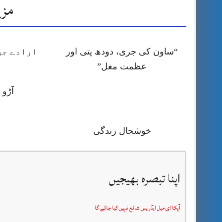
مزی
“ساون کی جری، دودھ پتی اور
ارادے جن
عظمت مغل”
آڑو 
خوشحال زندگی
اپنا تبصرہ بھیجیں
آپکا ای میل ایڈریس شائع نہیں کیا جائے گا