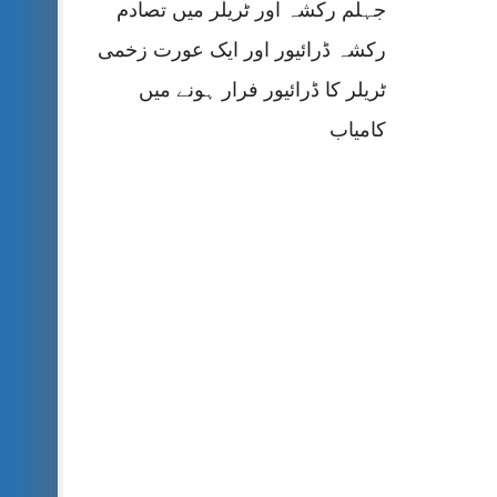
جہلم رکشہ اور ٹریلر میں تصادم
رکشہ ڈرائیور اور ایک عورت زخمی
ٹریلر کا ڈرائیور فرار ہونے میں
کامیاب