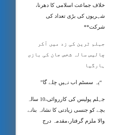
خلاف جماعت اسلامی کا دھرنا،
شہریوں کی بڑی تعداد کی
شرکت**
جہلم ٹرین کی زد میں آکر
چالیس سالہ شخص جان کی بازی
ہارگیا
“یہ سسٹم اب نہیں چلے گا”
جہلم پولیس کی کارروائی،10 سالہ
بچے کو جنسی زیادتی کا نشانہ بنانے
والا ملزم گرفتار،مقدمہ درج