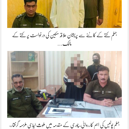
جہلم کتے کے کاٹنے سے پریشان علاقہ مکین کی درخواست پر کتے کے
مالک…
جہلم پولیس کی اہم کارروائی، چوری کے مقدمہ میں ملوث لیڈی ملزمہ گرفتار،