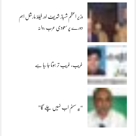
وزیر اعظم شہباز شریف اور فیلڈ مارشل اہم
دورے پر سعودی عرب روانہ
غریب، غریب تر ہوتا جا رہا ہے
“یہ سسٹم اب نہیں چلے گا”