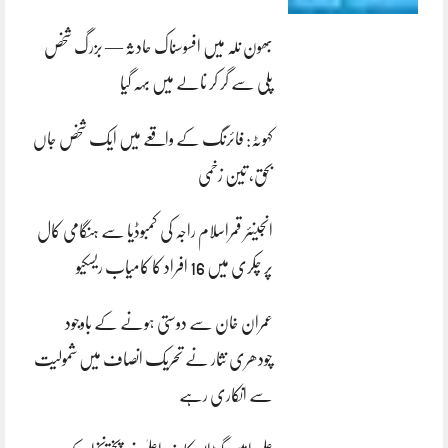
بھون نلہ میں افسوسناک حادثہ — بزرگ شخص
پلی سے گر کر نالے میں بہہ گیا
کہوٹہ: فائرنگ کے واقعے میں ایک شخص جاں
بحق، تین زخمی
انجینئر قمراسلام راجہ کی کمبوڈیا سے ہنگامی کال
پر چکری میں 16 افراد کا کامیاب ریسکیو
عمران خان سے دوستی ہونے کے باوجود
چودھری نثار نے تحریک انصاف میں شمولیت
سے انکاری رہے