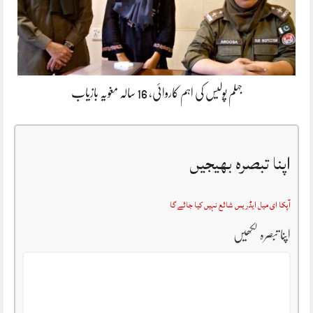
جہلم پولیس کی اہم کاروائی، 16 سالہ مغویہ بازیاب
اپنا تبصرہ بھیجیں
آپکا ای میل ایڈریس شائع نہیں کیا جائے گا
اپنا تبصرہ لکھیں