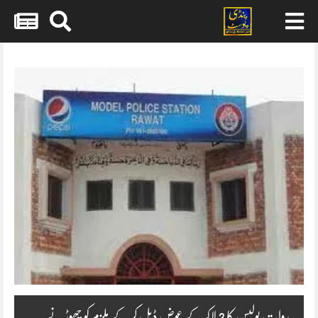
Skip
to
content
روات پولیس کا 3 لاکھ کے عوض ڈیل کر کے ملزم کو چھوڑنے