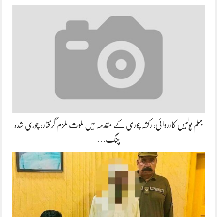
جہلم پولیس کارروائی، رکشہ چوری کے مقدمہ میں ملوث ملزم گرفتار، چوری شدہ
چنگ…