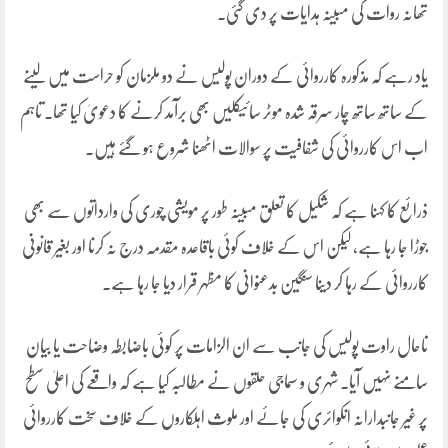
تھانہ روات کی مبینہ ہدایات پر دی گئی۔
یاد رہے کہ مذکورہ کارروائی کے دوران پولیس نے دو ملزمان کو حراست میں لینے
کے ساتھ ساتھ چار سرقہ شدہ موٹر سائیکلیں بھی برآمد کرنے کا دعویٰ کیا تھا۔ تاہم
اب اس کارروائی کی شفافیت پر سوالات اٹھنا شروع ہو گئے ہیں۔
ذرائع کا کہنا ہے کہ شکیل کا تعلق مبینہ طور پر مویشی چوری کی وارداتوں سے بھی
جوڑا جا رہا ہے، لیکن اس کے خلاف کوئی باقاعدہ مقدمہ درج نہ کرنا اور بغیر قانونی
کارروائی کے رہا کر دینا سنگین بدعنوانی کا مظہر قرار دیا جا رہا ہے۔
تاحال راوت پولیس کی جانب سے ان الزامات پر کوئی باضابطہ وضاحت یا بیان
سامنے نہیں آیا۔ شہری و سماجی حلقوں نے مطالبہ کیا ہے کہ واقعے کی اعلیٰ سطح
پر غیر جانبدارانہ انکوائری کی جائے اور ملوث اہلکاروں کے خلاف سخت کارروائی