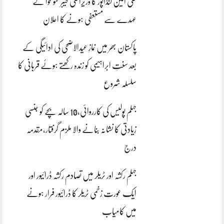
علی امین گنڈاپور کا وزیراعلیٰ خیبرپختونخوا کے
عہدے سے مستعفی ہونے کا اعلان
پاکستان بھر میں نمازِ عیدالاضحی کی ادائیگی کے
بعد سنتِ ابراہیمی کو زندہ رکھتے ہوئے قربانی کا
سلسلہ شروع
جہلم پولیس کی کارروائی،10 سالہ بچے کو جنسی
زیادتی کا نشانہ بنانے والا ملزم گرفتار،مقدمہ
درج
جہلم رکشہ اور ٹریلر میں تصادم رکشہ ڈرائیور اور
ایک عورت زخمی ٹریلر کا ڈرائیور فرار ہونے
میں کامیاب