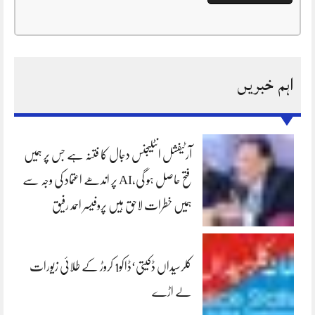
اہم خبریں
آرٹیفشل انٹلیجنس دجال کا فتنہ ہے جس پر ہمیں
فتح حاصل ہو گی،AI پر اندھے اعتماد کی وجہ سے
ہمیں خطرات لاحق ہیں پروفیسر احمد رفیق
کلرسیداں ڈکیتی‘ڈاکو1 کروڑ کے طلائی زیورات
لے اڑے