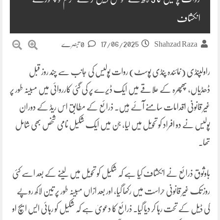
انکشاف
17/06/2025
Shahzad Raza
0 تبصرے
راولپنڈی (نمائندہ پنڈی پوسٹ) روات پولیس کی جانب سے چند روز قبل
ڈھڈیاں، پھپھرہ کے علاقے میں ایک ڈیرے پر کی گئی کارروائی میں مبینہ طور پر
غیر قانونی اقدامات سامنے آئے ہیں۔ ذرائع کے مطابق اس ریڈ کے دوران
پولیس نے دو افراد کو تحویل میں لیا، جن میں ایک شکیل نامی شخص بھی شامل
تھا۔
باوثوق ذرائع نے انکشاف کیا ہے کہ شکیل کو تحویل میں لینے کے بعد اسے کئی
روز تک غیر قانونی حراست میں رکھا گیا، اور بعد ازاں مبینہ طور پر تین لاکھ روپے
کی ڈیل کے تحت رہا کر دیا گیا۔ ذرائع کا دعویٰ ہے کہ شکیل کو رہائی ایس ایچ او