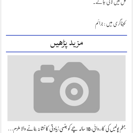
عمل میں لائی جائے۔
کیٹاگری میں :
جرائم
مزید پڑھیں
جہلم پولیس کی کارروائی،10 سالہ بچے کو جنسی زیادتی کا نشانہ بنانے والا ملزم…