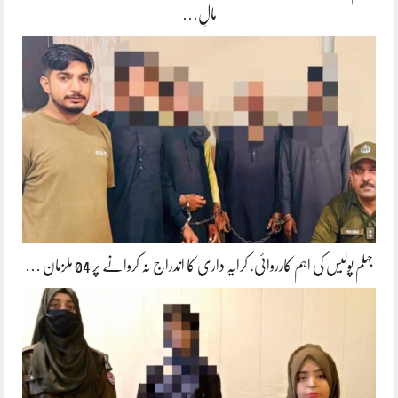
مالِ…
جہلم پولیس کی اہم کارروائی، کرایہ داری کا اندراج نہ کروانے پر 04 ملزمان …