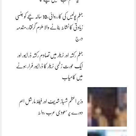
جہلم پولیس کی کارروائی،10 سالہ بچے کو جنسی
زیادتی کا نشانہ بنانے والا ملزم گرفتار،مقدمہ
درج
جہلم رکشہ اور ٹریلر میں تصادم رکشہ ڈرائیور اور
ایک عورت زخمی ٹریلر کا ڈرائیور فرار ہونے
میں کامیاب
وزیر اعظم شہباز شریف اور فیلڈ مارشل اہم
دورے پر سعودی عرب روانہ