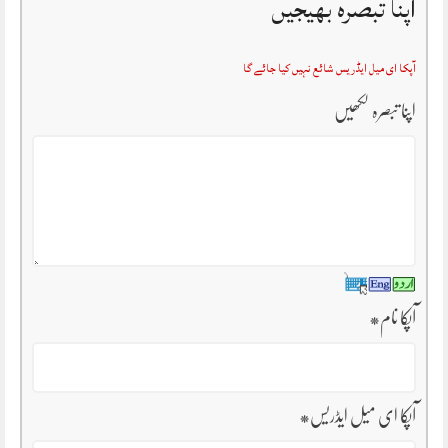
اپنا تبصرہ بھیجیں
آپکا ای میل ایڈریس شائع نہیں کیا جائے گا
اپنا تبصرہ لکھیں
آپکا نام
*
آپکا ای میل ایڈریس
*