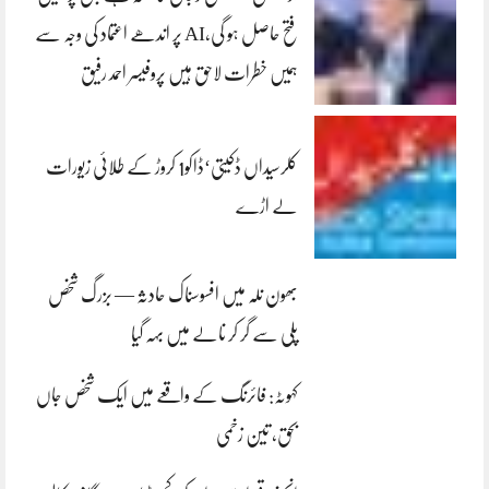
فتح حاصل ہو گی،AI پر اندھے اعتماد کی وجہ سے
ہمیں خطرات لاحق ہیں پروفیسر احمد رفیق
کلرسیداں ڈکیتی‘ڈاکو1 کروڑ کے طلائی زیورات
لے اڑے
بھون نلہ میں افسوسناک حادثہ — بزرگ شخص
پلی سے گر کر نالے میں بہہ گیا
کہوٹہ: فائرنگ کے واقعے میں ایک شخص جاں
بحق، تین زخمی