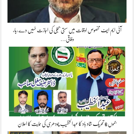
آئی ایم ایف مخصوص اوقات میں سستی بجلی کی اجازت نہیں دے رہا،
وفاقی…
جموں 6 تحریک شاد باد کا عبدالخطیب چودھری کی حمایت کا اعلان