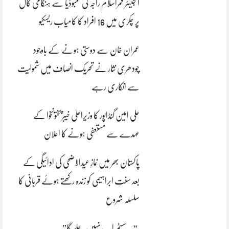
انجینئر قمراسلام راجہ کی کمبوڈیا سے ہنگامی کال
پر چکری میں 16 افراد کا کامیاب ریسکیو
عمران خان سے دوستی ہونے کے باوجود
چودھری نثار نے تحریک انصاف میں شمولیت
سے انکاری رہے
علی امین گنڈاپور کا وزیراعلیٰ خیبرپختونخوا کے
عہدے سے مستعفی ہونے کا اعلان
پاکستان بھر میں نمازِ عیدالاضحی کی ادائیگی کے
بعد سنتِ ابراہیمی کو زندہ رکھتے ہوئے قربانی کا
سلسلہ شروع
“یہ سسٹم اب نہیں چلے گا”