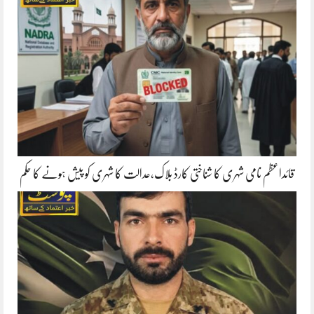
قائداعظم نامی شہری کا شناختی کارڈ بلاک،عدالت کا شہری کو پیش ہونے کا حکم