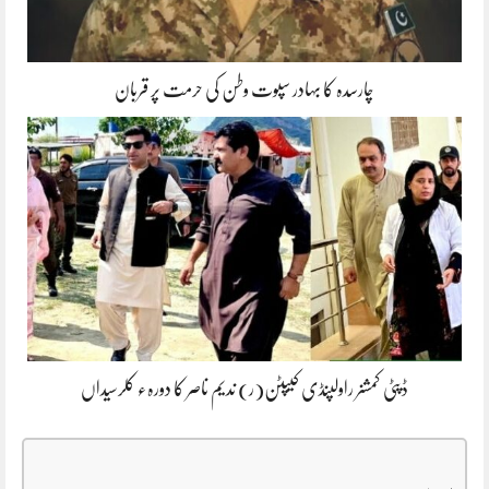
چارسدہ کا بہادر سپوت وطن کی حرمت پر قربان
ڈپٹی کمشنر راولپنڈی کیپٹن(ر) ندیم ناصر کا دورہء کلرسیداں