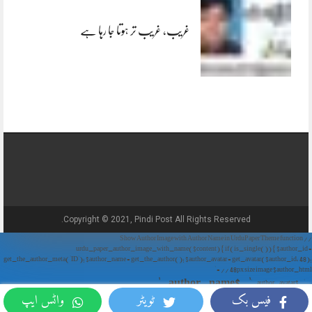
غریب، غریب تر ہوتا جا رہا ہے
Copyright © 2021, Pindi Post All Rights Reserved.
// Show Author Image with Author Name in UrduPaper Theme function
urdu_paper_author_image_with_name($content) { if (is_single()) { $author_id =
get_the_author_meta('ID'); $author_name = get_the_author(); $author_avatar = get_avatar($author_id, 48);
// 48px size image $author_html = '
' . $author_name . '
' . $author_avatar . '
فیس بک
ٹویٹر
واٹس ایپ
'; return $author_html . $content; } return $content; } add_filter('the_content',