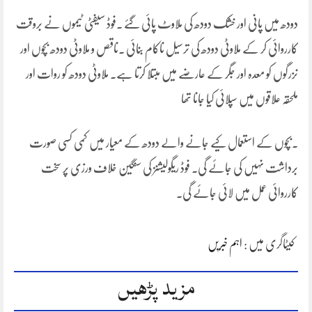
دودھ میں پانی اور خشک دودھ کی ملاوٹ پائی گئے ۔فوڈ سیفٹی ٹیموں نے بروقت
کارروائی کر کے ملاوٹی دودھ کی ترسیل ناکام بنائی ۔ناقص و ملاوٹی دودھ بچوں اور
ںزرگوں کو معدہ اور جگر کے عارضے میں مبتلا کرتا ہے۔ ملاوٹی دودھ کو روات اور
ملحقہ علاقوں میں سپلائی کیا جانا تھا
۔بچوں کے استعمال کیے جانے والے دودھ کے معیار میں کمی کسی صورت
برداشت نہیں کی جائے گی۔ فوڈ ریگولیشنز کی سنگین خلاف ورزی پر سخت
کارروائی عمل میں لائی جائے گی۔
کیٹاگری میں :
اہم خبریں
مزید پڑھیں