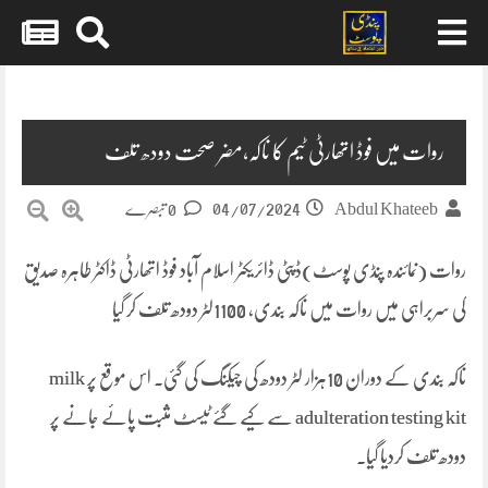
Skip
to
content
روات میں فوڈ اتھارٹی ٹیم کا ناکہ،مضر صحت دودھ تلف
04/07/2024
Abdul Khateeb
0 تبصرے
روات (نمائندہ پنڈی پوسٹ)ڈپٹی ڈائریکٹر اسلام آباد فوڈ اتھارٹی ڈاکٹر طاہرہ صدیق
کی سربراہی میں روات میں ناکہ بندی، 1100لٹر دودھ تلف کر گیا
ناکہ بندی کے دوران 10ہزار لٹر دودھ کی چیکنگ کی گئی۔ اس موقع پر milk
adulteration testing kit سے کیے گئے ٹیسٹ مثبت پائے جانے پر
دودھ تلف کردیا گیا۔