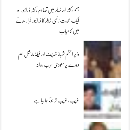
جہلم رکشہ اور ٹریلر میں تصادم رکشہ ڈرائیور اور
ایک عورت زخمی ٹریلر کا ڈرائیور فرار ہونے
میں کامیاب
وزیر اعظم شہباز شریف اور فیلڈ مارشل اہم
دورے پر سعودی عرب روانہ
غریب، غریب تر ہوتا جا رہا ہے