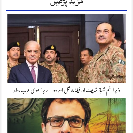
مزید پڑھیں
وزیر اعظم شہباز شریف اور فیلڈ مارشل اہم دورے پر سعودی عرب روانہ