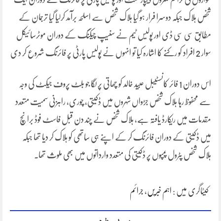
شخص ہلاک جبکہ دوسرا فرار ہو گیا ہلاک شخص سے اسلحہ برآمد کرلیا گیا ترجمان کے
مطابق سی سی ڈی اور پولیس ٹیم نے سنیپ چیکنگ کے دوران موٹرسائیکل
سوار 2 افراد کو رکنے کا اشارہ کیا تو انہوں نے پولیس پارٹی پر فائرنگ شروع کر دی
اس دوران 1 فائر کانسٹیبل عبید خالد کو چھاتی پر لگا جو بلٹ پروف جیکٹ کی وجہ
سے محفوظ رہا ہلاک شخص جڑواں شہروں میں ڈکیتی، چوری، راہزنی سمیت متعدد
مقدمات میں ریکارڈ یافتہ ہے، ہلاک شخص نے چند دن قبل فاسٹ فوڈ برانچ
میں ڈکیتی کے دوران فائرنگ کر کے اپنے ہی ساتھی کو ہلاک کر دیا تھا جبکہ
ہلاک شخص پٹرول پمپوں پر ڈکیتی کی متعدد وارداتوں میں بھی ملوث تھا۔
کیٹاگری میں :
اہم خبریں
،
جرائم