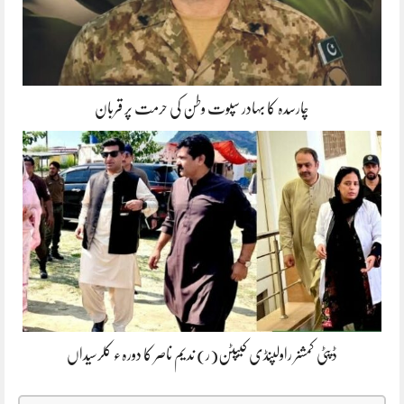
چارسدہ کا بہادر سپوت وطن کی حرمت پر قربان
ڈپٹی کمشنر راولپنڈی کیپٹن(ر) ندیم ناصر کا دورہء کلرسیداں