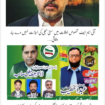
آئی ایم ایف مخصوص اوقات میں سستی بجلی کی اجازت نہیں دے رہا،
وفاقی…