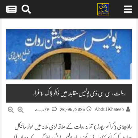
Skip
to
content
روات ،سی سی ڈی پولیس مقابلہ میں ڈاکو ہلاک ،1 فرار
26/05/2025
Abdul Khateeb
0 تبصرے
راولپنڈی (کرائم رپورٹر) تھانہ روات کے علاقہ لڑی ملانہ میں موٹر سائیکل
سواروں کی کرائم کنٹرول ڈیپارٹمنٹ اور پولیس پارٹی پر فائرنگ کے دوران ایک