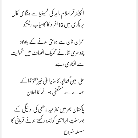
انجینئر قمراسلام راجہ کی کمبوڈیا سے ہنگامی کال
پر چکری میں 16 افراد کا کامیاب ریسکیو
عمران خان سے دوستی ہونے کے باوجود
چودھری نثار نے تحریک انصاف میں شمولیت
سے انکاری رہے
علی امین گنڈاپور کا وزیراعلیٰ خیبرپختونخوا کے
عہدے سے مستعفی ہونے کا اعلان
پاکستان بھر میں نمازِ عیدالاضحی کی ادائیگی کے
بعد سنتِ ابراہیمی کو زندہ رکھتے ہوئے قربانی کا
سلسلہ شروع