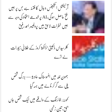
آرٹیفشل انٹلیجنس دجال کا فتنہ ہے جس پر ہمیں
فتح حاصل ہو گی،AI پر اندھے اعتماد کی وجہ سے
ہمیں خطرات لاحق ہیں پروفیسر احمد رفیق
کلرسیداں ڈکیتی‘ڈاکو1 کروڑ کے طلائی زیورات
لے اڑے
بھون نلہ میں افسوسناک حادثہ — بزرگ شخص
پلی سے گر کر نالے میں بہہ گیا
کہوٹہ: فائرنگ کے واقعے میں ایک شخص جاں
بحق، تین زخمی