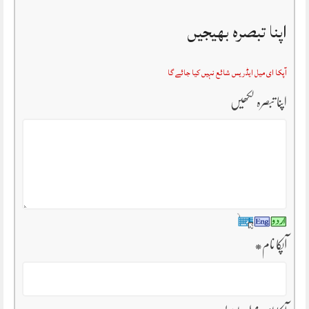
اپنا تبصرہ بھیجیں
آپکا ای میل ایڈریس شائع نہیں کیا جائے گا
اپنا تبصرہ لکھیں
آپکا نام
*