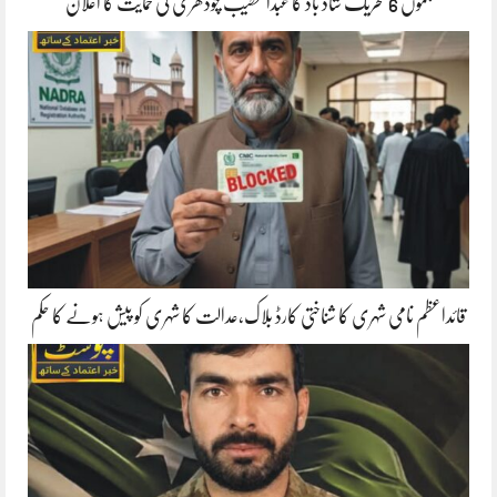
جموں 6 تحریک شاد باد کا عبدالخطیب چودھری کی حمایت کا اعلان
قائداعظم نامی شہری کا شناختی کارڈ بلاک،عدالت کا شہری کو پیش ہونے کا حکم