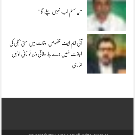
“یہ سسٹم اب نہیں چلے گا”
آئی ایم ایف مخصوص اوقات میں سستی بجلی کی
اجازت نہیں دے رہا، وفاقی وزیر توانائی اویس
لغاری