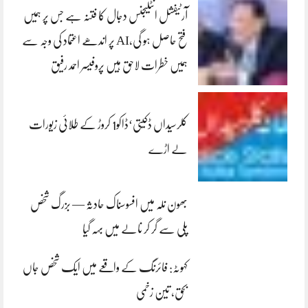
آرٹیفشل انٹلیجنس دجال کا فتنہ ہے جس پر ہمیں
فتح حاصل ہو گی،AI پر اندھے اعتماد کی وجہ سے
ہمیں خطرات لاحق ہیں پروفیسر احمد رفیق
کلرسیداں ڈکیتی‘ڈاکو1 کروڑ کے طلائی زیورات
لے اڑے
بھون نلہ میں افسوسناک حادثہ — بزرگ شخص
پلی سے گر کر نالے میں بہہ گیا
کہوٹہ: فائرنگ کے واقعے میں ایک شخص جاں
بحق، تین زخمی