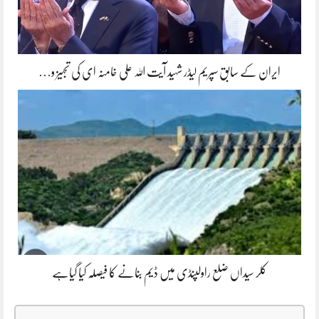
ایران کے سابق سپریم لیڈر شہید آیت اللہ علی خامنہ ای کی تجہیز و…
کلر سیداں ضلع راولپنڈی میں ڈیم بنانے کا فیصلہ کیا گیاہے