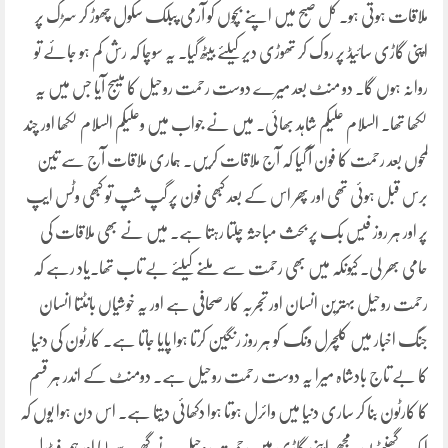
ملاقات ہوتی ہو۔ کل صبح میں اپنے بچوں کو آرمی پبلک سکول چھوڑ کر سڑک پر
اپنی گاڑی سائیڈ پر روک کر تھوڑی دیر کیلئے بیٹھ گیا۔ یہ سوچا کہ رش کم ہو جائے تو
روانہ ہوں گا۔ دو منٹ بعد میرے دوست رحمت روحیل کا میسج آیا جس میں یہ
لکھا تھا۔ السلام علیکم شاہد بھائی۔ میں نے جواب میں وعلیکم السلام لکھا اور چند
لمحوں بعد رحمت کا فون آ گیا کہ آج ملاقات کریں۔ ہماری ملاقات آج سے تین
برس قبل ہوئی تھی اور پھر اس کے بعد کبھی فون پر گپ شپ تو کبھی وٹس ایپ
پر اور ہر روز فیس بک پر بحث مباحثہ چلتا رہتا ہے۔ میں نے بھی ملاقات کی
حامی بھر لی۔ کیونکہ میں بھی رحمت سے ملنے کیلئے بے تاب تھا۔یاد رہے کہ
رحمت روحیل بہترین انسان اور تجربہ کار صحافی ہے اور یہ خوشیاں بانٹتا انسان
جنگ اخبار میں کلچرل ونگ کو ہر روز رنگین کرتا ہوا پایا جاتا ہے۔ کارٹون کی دنیا
کا بے تاج بادشاہ میرا یہ دوست رحمت روحیل ہے۔ دومنٹ کے اندر ہر قسم
کا کارٹون بنا کر ساری دنیا میں وائرل ہوتا ہوا دکھائی دیتا ہے۔ اس دن ہوا یوں کہ