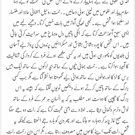
اللہ کی مخلوق سے بے بہا پیار کرنے والے اس شخص کی عظمت کو بے بہا
سلام پیار اور خلوص میں لپٹی ہوئی دعائیں۔ رحمت روحیل انتہائی عاجز اور ملنسار
اور سلجھا ہوا شخص ہے۔ کبھی اونچی آواز میں بات نہیں کرتا۔ دھیمے لہجے میں
ایسی سبق آموز بحث کرتا ہے کہ انکی باتیں دل ودماغ میں سرائیت کرتی جاتی
ہیں۔ اس شخص کا چہرہ ہشاش بشاش اور مسکراہٹیں پرندوں کی پرواز لیے آسمان
کی بلندیوں کو چھو رہی ہوتی ہیں اور یہ کسی سلجھے ہوئے فرد کے کردار کی شفافیت
کا آئینہ ہوا کرتا ہے۔ رحمت بھائی بچوں کے ساتھ بچہ لڑکوں کے ساتھ ایک بیس
برس کا لڑکا اور جوانوں کے ساتھ جوانی لیے گھومتا ہوا نظر آتا ہے مگر جب کسی
بزرگ کے ساتھ باتیں کرتے ہوئے دیکھیں تو یوں لگتا ہے کہ جیسے یہ اس
بزرگ کا بچپن کا دوست ہو۔ مطلب یہ کہ یہ انسان ہر عمر کے فرد کے ساتھ
خوش وخرم دکھائی دیتا ہے۔ اولاد سے اتنی محبت کرتا ہے کہ رات دو بجے سوتا
ہے صبحِ نماز پڑھ کر دوبارہ سو جاتاہے اور پھر دن کو بارہ بجے اٹھتا ہے کیونکہ یہ
شخص رات تک اپنے کاموں میں مصروف رہتا ہے۔ مگر اس دن رحمت رات