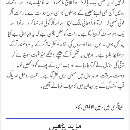
کر لیں کہ یہ شخص ایک با کردار اور اخلاق بانٹنے والا اللہ کا نیک بندہ ہے۔ رحمت
روحیل آج بھی اپنے بچپن کے دوستوں کا اسی طرح دوست ہے۔ رحمت اگر
کوئی غلطی کر لے تو فوراً معافی مانگ لیتا ہے اور اگر کوئی اور غلط کر دے تو اسے
یک دم معاف کر دیا کرتا ہے۔ رحمت کو مکمل یقین ہے کہ یہ دنیا فانی ہے کیا
پتہ کل ہوں نہ ہوں۔ لہذا دوسروں کی اغلاط کو نظر انداز کر کے یہ مرد قلندر آگے
بڑھتا چلا جارہا ہے۔ اور یوں یہ شخص آگے پیچھے دیکھے بغیر مثبت سوچ لے کر
ترقی کی منازل طے کرتا جا رہا ہے اور جب اس کے چہرے کو دیکھیں تو یہ
دوست ہر وقت اور ہر حال میں مطمئن ترین نظر آتا ہے۔ رحمت روحیل اللہ پاک
آپ کو زندگی کے ہر میدان میں کامیاب فرمائے آمین۔
کیٹاگری میں :
بین الاقوامی
،
کالم
مزید پڑھیں