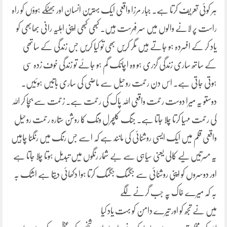
ہر کوئی تعریف کرتا ہے۔ جبار مرزا واقعی ایک بہترین انسان اور بھٹکے ہوؤں کو راہ
راست پر لانے والوں میں سر فہرست ہیں۔ کبھی کبھی اپنی اہلیہ رانی بھابھی کو
یاد کر کے افسردہ ہو جاتے ہیں مگر کریں بھی تو کیا کریں جس زندگی کے ساتھی
کے ساتھ ساری زندگی گزری ہو وہ اچانک گم ہو جائے تو زندگی خوف زدہ سی
ہوتی جاتی ہے۔ اس دن رحمت روحیل سے ماضی کی ساری باتیں ہوئیں۔
دوستو یہ میرا دوست رحمت واقعی اللہ پاک کی رحمت ہے۔ زحمت سے بچا کر اللہ
کی رحمت مہیا کرتا چلا جاتا ہے۔ جنگ کلچرل ونگ کا روشن ستارہ رحمت روحیل
واقعی قلم میں ایک ایسی روشنائی کی مانند ہے کہ اسے جس رنگ میں رنگنا چاہیں
یہ مسرتیں لیے کالی یعنی سیاہی سے بے شمار رنگوں میں تبدیل ہوتا چلا جاتا ہے
اور دوسروں کو اپنی روشنائی سے جگمگ جگمگ کرتا ہوا دکھائی دیتا ہے اشک بہ
بہ کہ میرے خاک پہ جب گرنے لگے
میں نے تجھ کو اور تیرے دامن کو بہت یاد کیا