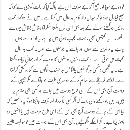
کو دو بجے سویا اور صبح آٹھ بجے صرف اس لیے جاگ گیا کہ رات کو بیٹی نے کہا کہ
صبحِ فیڈرل بورڈ جا کر میرا یہ والا کام ہر حال میں کرنا ہے۔ میں نے دیکھا رحمت
روحیل دو گھنٹے سونے کے بعد بھی اسی طرح ہنستا مسکراتا ہشاش بشاش چہرہ لیے
مجھے ملا۔ یہ محبتیں بھی نا بہت عجیب ہوتی ہیں چاہے یہ اولاد سے ہوں
چاہے یہ والدین سے ہوں اور چاہے یہ دوستوں سے ہوں۔ محب ہر حال
محبت ہی ہوتی ہے۔ رحمت روحیل دوستوں کا دوست کم اور بھائی زیادہ دکھتا
ہے۔ یہ شخص دشمنی ہر گز نہیں پالتا بس بد تہذیب لوگوں سے کنارہ کشی کر لیتا
ہے۔ اچھے طریقے سے سلام کر کے دوسری طرف ہو جاتا ہے مگر بچپن کے
دوست آج بھی اس کے اسی طرح دوست ہیں چاہے وہ کسی بھی مقام پر
ہیں۔ بس یاد رکھنے والی بات کہ اگر کسی کا کردار اور ظرف جانچنا ہو تو یہ دیکھیں کہ
کیا اس کے پرانے دوست آج بھی اس کے اسی طرح دوست ہیں یا انہیں وہ
چھوڑ چکا ہے۔ اگر اسکے لنگوٹیے یار آج بھی اس کے دوست ہیں تو سو فیصد یقین