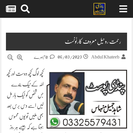
Skip
to
content
رحمت روحیل معروف کارٹونسٹ
06/03/2023
Abdul Khateeb
0 تبصرے
کچھ لوگ کچھ دوست اور کچھ
اللہ کے نیک بندے
جس شخص کو ایک بار مل
لیں اسے دس برس بعد
بھی ملیں تو یوں محسوس
ہوتا ہے کہ جیسے ہر روز