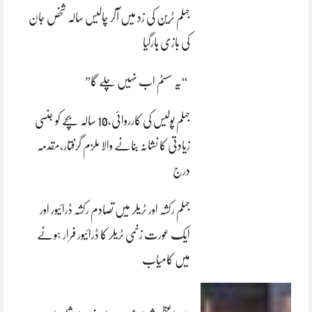
جہلم ٹرین کی زد میں آکر چالیس سالہ شخص جان
کی بازی ہارگیا
“یہ سسٹم اب نہیں چلے گا”
جہلم پولیس کی کارروائی،10 سالہ بچے کو جنسی
زیادتی کا نشانہ بنانے والا ملزم گرفتار،مقدمہ
درج
جہلم رکشہ اور ٹریلر میں تصادم رکشہ ڈرائیور اور
ایک عورت زخمی ٹریلر کا ڈرائیور فرار ہونے
میں کامیاب