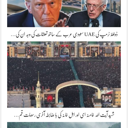
ڈونلڈ ٹرمپ کی UAE سعودی عر ب کے ساتھ تعلقات کی وجہ ان کی…
شہید آیت اللہ خامنہ ای اور اہل خانہ کی با ضابطہ آخری رسومات قم…