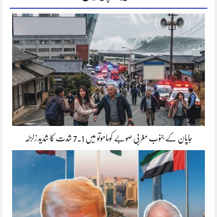
جاپان کے جنوب مغربی صوبے کوماموتو میں 7.1 شدت کا شدید زلزلہ