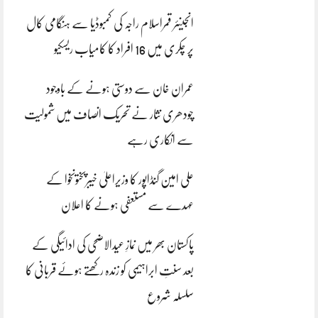
انجینئر قمراسلام راجہ کی کمبوڈیا سے ہنگامی کال
پر چکری میں 16 افراد کا کامیاب ریسکیو
عمران خان سے دوستی ہونے کے باوجود
چودھری نثار نے تحریک انصاف میں شمولیت
سے انکاری رہے
علی امین گنڈاپور کا وزیراعلیٰ خیبرپختونخوا کے
عہدے سے مستعفی ہونے کا اعلان
پاکستان بھر میں نمازِ عیدالاضحی کی ادائیگی کے
بعد سنتِ ابراہیمی کو زندہ رکھتے ہوئے قربانی کا
سلسلہ شروع