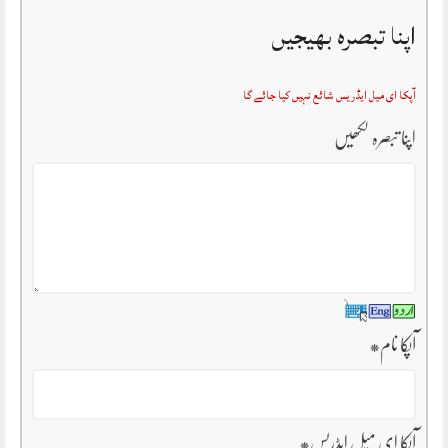
اپنا تبصرہ بھیجیں
آپکا ای میل ایڈریس شائع نہیں کیا جائے گا
اپنا تبصرہ لکھیں
آپکا نام
*
آپکا ای میل ایڈریس
*