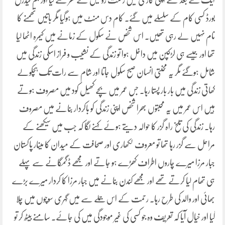
ایک گھنٹے بعد مجھے اپنی گاڑی میں رحمت روحیل نے گھر سے لیا اور ہم فیڈرل
بورڈ کسی کام کے سلسلے میں گئے۔ کام دس منٹ میں ہوگیا مگر باتیں تھمنے کا
نام نہیں لے رہی تھیں۔ اس شخص نے سکول کے زمانے میں کیمرہ اٹھا لیا
تھا اور جیسے ہی لڑکپن میں داخل ہوا تو زندگی کے نشیب و فراز اسکی زندگی میں
شامل ہوگئے مگر یہ محنتی انسان صبح سکول جاتا اور شام سے رات تک ہچکولے
کھاتی زندگی میں بار بار پستا رہا۔ جس عمر میں بچے کھیل کود میں مصروف ہوتے
ہیں اس عمر میں یہ محبتوں بھرا شخص اپنی زندگی کو باکردار بنانے میں مصروف
رہا۔ زندگی کی تلخ راہ گزر کا حوالہ دیتے ہوئے کہنے لگا کہ جب میں سیکھنے کے
مراحل سے گزر رہا تھا تو معروف لکھاری اور صحافت کے میدان کا مینار پاکستان
جبار مرزا میرے چاروں اطراف کھڑے ہو جاتے اور مجھے ڈگمگانے سے پہلے
ہی تھام لیا کرتے تھے اور مجھے کندن بنانے میں جبار مرزا کا کردار میرے بڑے
بھائی اور والد کی طرح رہا۔ رحمت کے اس جملے سے میں گہری سوچوں میں چلا
گیا اور خیال آیا کہ تعریف وہ جو کسی کی غیر موجودگی میں کی جائے۔ سامنے بیٹھ کر تو