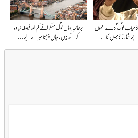
ی کامیاب لوگ گزرے انہوں
برطانیہ جہاں لوگ مسکراتے کم اور فیصلہ زیادہ
ے شمار ناکامیوں کا…
کرتے ہیں، وہاں پہنچنا میرے لیے…