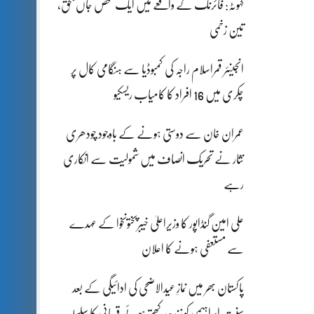
کہوٹہ: فائرنگ کے واقعے میں ایک شخص جاں بحق،
تین زخمی
انجینئر قمراسلام راجہ کی کمبوڈیا سے ہنگامی کال پر
چکری میں 16 افراد کا کامیاب ریسکیو
عمران خان سے دوستی ہونے کے باوجود چودھری
نثار نے تحریک انصاف میں شمولیت سے انکاری
رہے
علی امین گنڈاپور کا وزیراعلیٰ خیبرپختونخوا کے عہدے
سے مستعفی ہونے کا اعلان
پاکستان بھر میں نمازِ عیدالاضحی کی ادائیگی کے بعد
سنتِ ابراہیمی کو زندہ رکھتے ہوئے قربانی کا سلسلہ