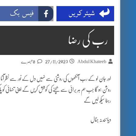
شیئر کریں
فیس بک
رب کی رضا
27/11/2023
Abdul Khateeb
0 تبصرے
اور جان لو کے رب آنکھوں کی روشنی سے نہیں دل کے نور سے نظر آتا
روشن ہو گا جب ہم ہر برائی سے بچنے کی کوشش کریں گے اپنی تنہائی ک
رہنا سیکھ لیں گے
دیا نندنہ جٹال