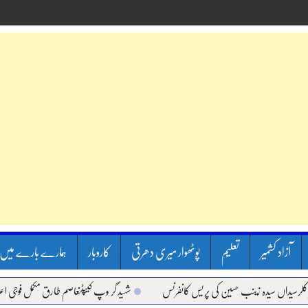
آزاد کشمیر
تعلیم
پوٹھوار میری دھرتی
کاروبار
ہمارے بارے میں
داں سیدہ زینب حسین کی پریس کانفرنس
شہید گر وپ کیپٹنعاصم طارق مکمل فوجی اعزاز کے 