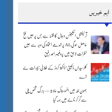
اہم خبریں
آرٹیفشل انٹلیجنس دجال کا فتنہ ہے جس پر ہمیں فتح
حاصل ہو گی،AI پر اندھے اعتماد کی وجہ سے ہمیں
خطرات لاحق ہیں پروفیسر احمد رفیق
کلرسیداں ڈکیتی‘ڈاکو1 کروڑ کے طلائی زیورات لے
اڑے
بھون نلہ میں افسوسناک حادثہ — بزرگ شخص پلی
سے گر کر نالے میں بہہ گیا