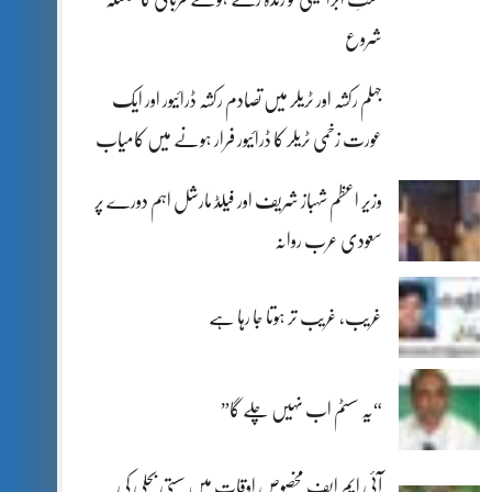
شروع
جہلم رکشہ اور ٹریلر میں تصادم رکشہ ڈرائیور اور ایک
عورت زخمی ٹریلر کا ڈرائیور فرار ہونے میں کامیاب
وزیر اعظم شہباز شریف اور فیلڈ مارشل اہم دورے پر
سعودی عرب روانہ
غریب، غریب تر ہوتا جا رہا ہے
“یہ سسٹم اب نہیں چلے گا”
آئی ایم ایف مخصوص اوقات میں سستی بجلی کی