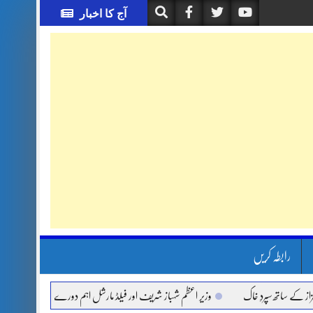
آج کا اخبار
رابطہ کریں
ساتھ سپردِ خاک
وزیر اعظم شہباز شریف اور فیلڈ مارشل اہم دورے پر سعودی عرب روانہ