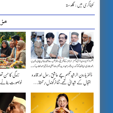
کیٹاگری میں :
گلدستہ
مزی
ڈاکٹر ہارون الرشید تبسم سچے عاشق رسول اور قائد و
زندگی کا حسن تع
اقبال کے شیدائی تھے،تفاخرگوندل/ممتاز…
خوبصورت بنانے