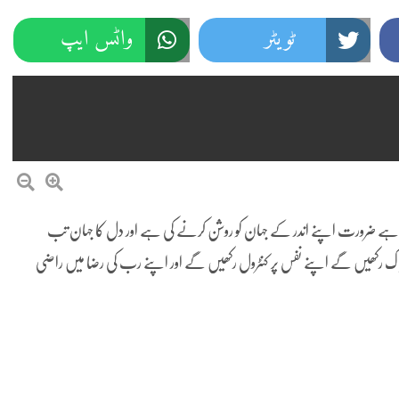
ٹویٹر
واٹس ایپ
 ہے ضرورت اپنے اندر کے جہان کو روشن کرنے کی ہے اور دل کا جہان تب
و پاک رکھیں گے اپنے نفس پر کنٹرول رکھیں گے اور اپنے رب کی رضا میں راضی