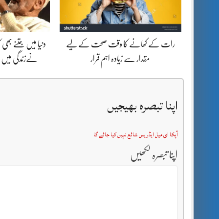
رات کے کھانے کا وقت صحت کے لیے
دنیا میں جتنے بھ
مقدار سے زیادہ اہم قرار
نےزندگی میں ب
اپنا تبصرہ بھیجیں
آپکا ای میل ایڈریس شائع نہیں کیا جائے گا
اپنا تبصرہ لکھیں