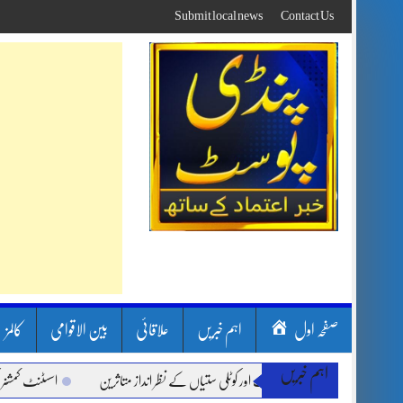
Skip
Submit local news
Contact Us
to
content
صفحہ اول
اہم خبریں
علاقائی
بین الاقوامی
کالمز
اہم خبریں
سون بارشیں، لینڈ سلائیڈنگ اور کوٹلی ستیاں کے نظر انداز متاثرین
اسسٹنٹ کمشنر کلرسی