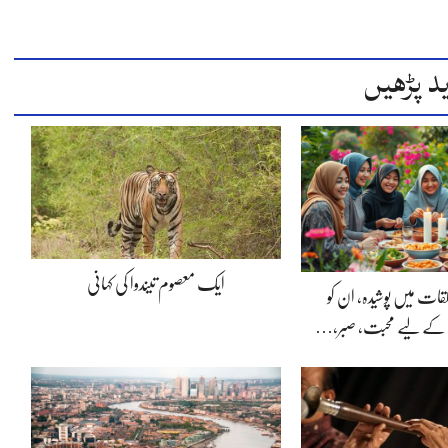
د پڑھیں
ایک معصوم تیندوا کی کہانی
لقات میں پوشیدہ, ان کو
 کے لیے محبت، صبر،…