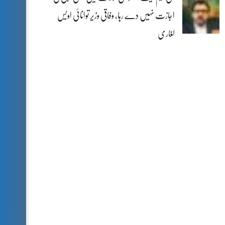
اجازت نہیں دے رہا، وفاقی وزیر توانائی اویس
لغاری