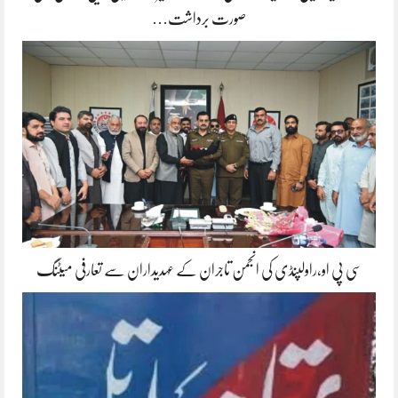
صورت برداشت…
سی پی او،راولپنڈی کی انجمن تاجران کے عہدیداران سے تعارفی میٹنگ