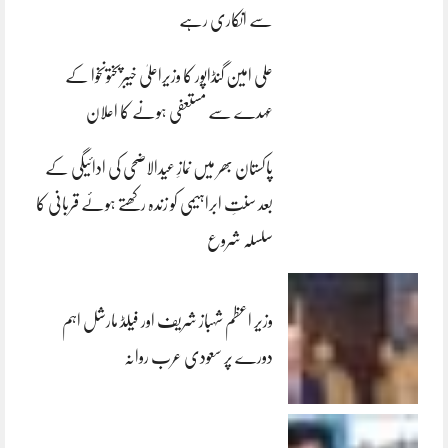
سے انکاری رہے
علی امین گنڈاپور کا وزیراعلیٰ خیبرپختونخوا کے
عہدے سے مستعفی ہونے کا اعلان
پاکستان بھر میں نمازِ عیدالاضحی کی ادائیگی کے
بعد سنتِ ابراہیمی کو زندہ رکھتے ہوئے قربانی کا
سلسلہ شروع
وزیر اعظم شہباز شریف اور فیلڈ مارشل اہم
دورے پر سعودی عرب روانہ