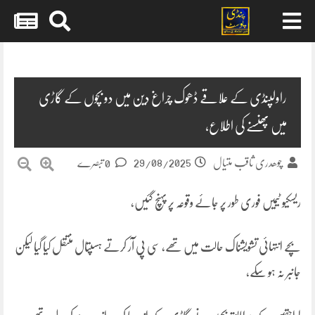
Skip
to
content
راولپنڈی کے علاقے ڈھوک چراغ دین میں دو بچوں کے گاڑی
میں پھنسنے کی اطلاع،
29/08/2025
چوھدری ثاقب متیال
0 تبصرے
ریسکیو ٹیمیں فوری طور پر جائے وقوعہ پر پہنچ گئیں،
بچے انتہائی تشویشناک حالت میں تھے، سی پی آر کرتے ہسپتال منتقل کیا گیا لیکن
جانبر نہ ہو سکے،