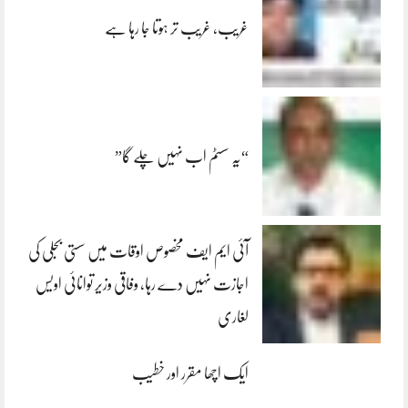
غریب، غریب تر ہوتا جا رہا ہے
“یہ سسٹم اب نہیں چلے گا”
آئی ایم ایف مخصوص اوقات میں سستی بجلی کی
اجازت نہیں دے رہا، وفاقی وزیر توانائی اویس
لغاری
ایک اچھا مقرر اور خطیب