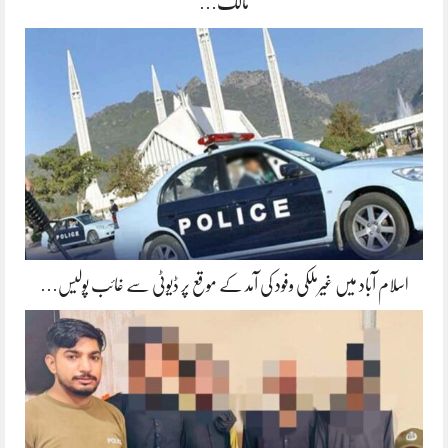
مالک…
اسلام آباد میں غیرملکی وفود کی آمد کے موقع پر ڈیوٹی سے غائب پولیس…