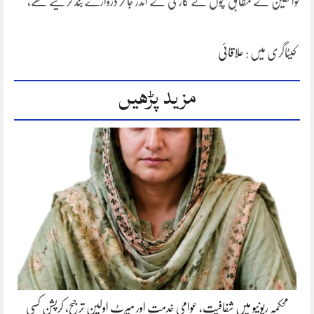
لواحقین کے مطابق بچوں نے گاڑی کے اندر جا کر دروازے بند کر لیے تھے،
کیٹاگری میں :
علاقائی
مزید پڑھیں
محکمہ ریونیو میں شفافیت، عوامی خدمت اور میرٹ اولین ترجیح، کرپشن کسی