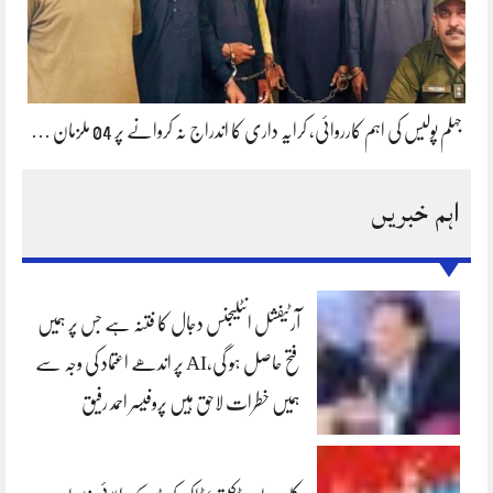
جہلم پولیس کی اہم کارروائی، کرایہ داری کا اندراج نہ کروانے پر 04 ملزمان …
اہم خبریں
آرٹیفشل انٹلیجنس دجال کا فتنہ ہے جس پر ہمیں
فتح حاصل ہو گی،AI پر اندھے اعتماد کی وجہ سے
ہمیں خطرات لاحق ہیں پروفیسر احمد رفیق