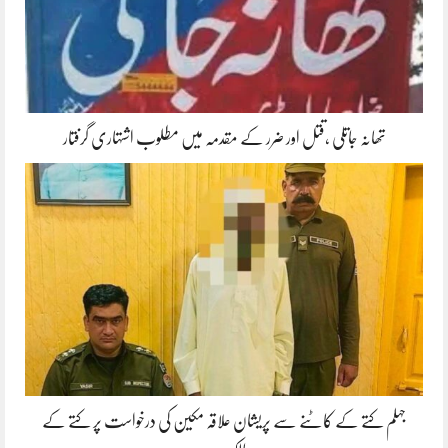
تھانہ جاتلی ،قتل اور ضرر کے مقدمہ میں مطلوب اشتہاری گرفتار
جہلم کتے کے کاٹنے سے پریشان علاقہ مکین کی درخواست پر کتے کے