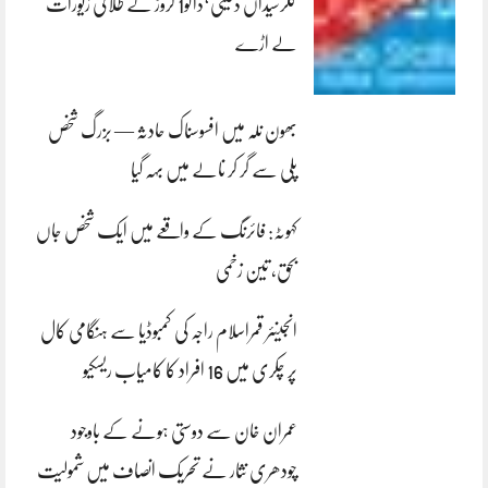
کلرسیداں ڈکیتی‘ڈاکو1 کروڑ کے طلائی زیورات
لے اڑے
بھون نلہ میں افسوسناک حادثہ — بزرگ شخص
پلی سے گر کر نالے میں بہہ گیا
کہوٹہ: فائرنگ کے واقعے میں ایک شخص جاں
بحق، تین زخمی
انجینئر قمراسلام راجہ کی کمبوڈیا سے ہنگامی کال
پر چکری میں 16 افراد کا کامیاب ریسکیو
عمران خان سے دوستی ہونے کے باوجود
چودھری نثار نے تحریک انصاف میں شمولیت