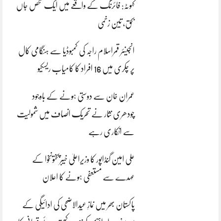
کہوٹہ: فائرنگ کے واقعے میں ایک شخص جاں
بحق، تین زخمی
انجینئر قمراسلام راجہ کی کمبوڈیا سے ہنگامی کال
پر چکری میں 16 افراد کا کامیاب ریسکیو
عمران خان سے دوستی ہونے کے باوجود
چودھری نثار نے تحریک انصاف میں شمولیت
سے انکاری رہے
علی امین گنڈاپور کا وزیراعلیٰ خیبرپختونخوا کے
عہدے سے مستعفی ہونے کا اعلان
پاکستان بھر میں نمازِ عیدالاضحی کی ادائیگی کے