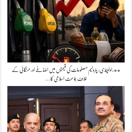
**راولپنڈی: پٹرولیم مصنوعات کی قیمتوں میں اضافے اور مہنگائی کے
خلاف جماعت اسلامی کا…