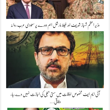
وزیر اعظم شہباز شریف اور فیلڈ مارشل اہم دورے پر سعودی عرب روانہ
آئی ایم ایف مخصوص اوقات میں سستی بجلی کی اجازت نہیں دے رہا،
وفاقی…