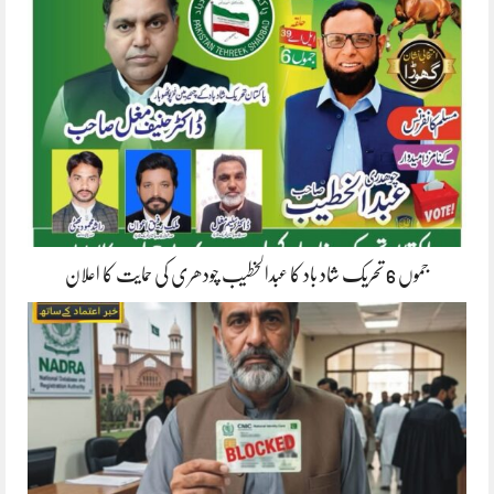
جموں 6 تحریک شاد باد کا عبدالخطیب چودھری کی حمایت کا اعلان