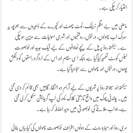
اختیار کر چکی ہے۔
ماضی میں بے ہنگم ٹریفک، ٹوٹ پھوٹ اور کچرے کے ڈھیروں سے بھرپور یہ
سڑک اب پھولوں، درختوں، روشنیوں اور شہری سہولیات سے مزین ہو چکی
ہے۔ سیکستھ روڈ پر پل کے نیچے نوجوانوں کے لیے ایک جدید اور خوبصورت
ٹینس کورٹ تعمیر کیا گیا ہے جبکہ اسی مقام اور اس کے اردگرد راستوں کو دلکش
پودوں، درختوں اور پھولوں سے سجا دیا گیا ہے۔
سیکستھ اور سیونتھ روڈ پر شہریوں کے لیے آرام دہ انتظار گاہیں بھی قائم کر دی گئی
ہیں۔ چاندنی چوک میں واقع تاریخی کلاک ٹاور کی اَپ گریڈیشن مکمل کر لی گئی
ہے، جو اب علاقے کی خوبصورتی میں مزید اضافہ کر رہا ہے۔
مری روڈ اور میٹرو روٹ کے دونوں اطراف خوبصورت پھولوں کی کیاریاں بنائی