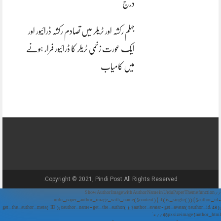
درج
جہلم رکشہ اور ٹریلر میں تصادم رکشہ ڈرائیور اور
ایک عورت زخمی ٹریلر کا ڈرائیور فرار ہونے
میں کامیاب
Copyright © 2021, Pindi Post All Rights Reserved.
// Show Author Image with Author Name in UrduPaper Theme function
urdu_paper_author_image_with_name($content) { if (is_single()) { $author_id =
get_the_author_meta('ID'); $author_name = get_the_author(); $author_avatar = get_avatar($author_id, 48);
// 48px size image $author_html = '