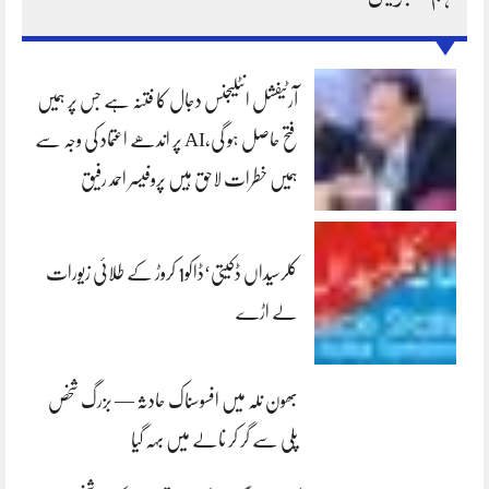
آرٹیفشل انٹلیجنس دجال کا فتنہ ہے جس پر ہمیں
فتح حاصل ہو گی،AI پر اندھے اعتماد کی وجہ سے
ہمیں خطرات لاحق ہیں پروفیسر احمد رفیق
کلرسیداں ڈکیتی‘ڈاکو1 کروڑ کے طلائی زیورات
لے اڑے
بھون نلہ میں افسوسناک حادثہ — بزرگ شخص
پلی سے گر کر نالے میں بہہ گیا