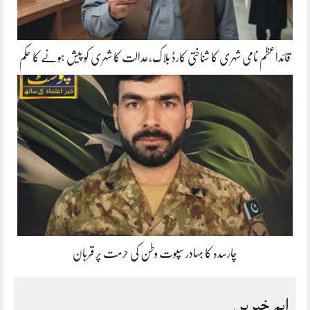
قائداعظم نامی شہری کا شناختی کارڈ بلاک،عدالت کا شہری کو پیش ہونے کا حکم
چارسدہ کا بہادر سپوت وطن کی حرمت پر قربان
اہم خبریں