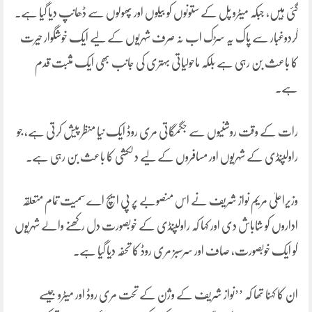
گئی ہیں، جبکہ میٹرو پل کے ستونوں کو بیلوں اور پھولوں سے ڈھانپ دیا گیا ہے۔
گردوغبار سے پاک یہ سڑک اب نہ صرف شہریوں کے لیے ایک خوشگوار حیرت
کا باعث بن رہی ہے بلکہ ماحولیاتی بہتری کی جانب بھی ایک مثبت قدم
ہے۔
رات کے وقت روشنیوں سے جگمگاتی مری روڈ ایک نیا منظر پیش کرتی ہے، جو
راولپنڈی کے شہریوں اور مسافروں کے لیے دلکشی کا باعث بن رہی ہے۔
وزیراعلیٰ مریم نواز شریف نے اس منصوبے پر پی ایچ اے سمیت تمام متعلقہ
اداروں کو شاباش دی اور کہا کہ راولپنڈی کے خوبصورت دل رکھنے والے شہریوں
کو ایک خوبصورت، صاف اور سرسبز مری روڈ کا تحفہ دیا گیا ہے۔
ان کا کہنا تھا کہ ’’نواز شریف کے وژن کے تحت مری روڈ اور میٹرو جیسے