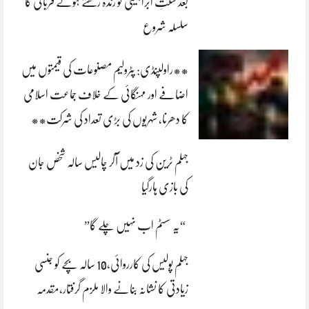
بعد سنتِ ابراہیمی کو زندہ رکھتے ہوئے قربانی کا
سلسلہ شروع
**راولپنڈی: پٹرولیم مصنوعات کی قیمتوں میں
اضافے اور مہنگائی کے خلاف جماعت اسلامی
کا دھرنا، شہریوں کی بڑی تعداد کی شرکت**
جہلم ٹرین کی زد میں آکر چالیس سالہ شخص جان
کی بازی ہارگیا
“یہ سسٹم اب نہیں چلے گا”
جہلم پولیس کی کارروائی،10 سالہ بچے کو جنسی
زیادتی کا نشانہ بنانے والا ملزم گرفتار،مقدمہ