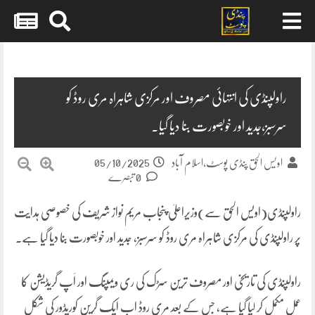
Skip
to
content
راولپنڈی کی انتہائی مصروف اور مرکزی شاہراہ مری روڈ کو
سرسبز،جدید اور خوبصورت بنا دیا گیا۔
05/10/2025
اویس الحق پنڈی پوسٹ،اسلام آباد
0 تبصرے
راولپنڈی(اویس الحق سے)وزیراعلیٰ پنجاب مریم نواز شریف کی خصوصی ہدایت
پر راولپنڈی کی مرکزی شاہراہ مری روڈ کو سرسبز، جدید اور خوبصورت بنا دیا گیا ہے۔
راولپنڈی کی تاریخی اور مصروف ترین سڑک کی ری ویمپنگ اور اَپ گریڈیشن کا
عمل مکمل کر لیا گیا ہے، جس کے بعد مری روڈ اب ایک گرین کوریڈور کی شکل