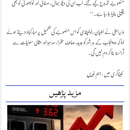
منصوبے شروع کیے گئے، اب ان کی دیکھ بھال، صفائی اور خوبصورتی کو بھی
یقینی بنایا جا رہا ہے۔‘‘
وزیراعلیٰ نے اہلیان راولپنڈی کو اس منصوبے کی تکمیل پر مبارکباد دیتے ہوئے
کہا کہ وہ پنجاب کے ہر شہر کو جدید، صاف ستھرا، سرسبز اور مثالی سہولیات سے
آراستہ بنا کر دم لیں گی۔
کیٹاگری میں :
اہم خبریں
مزید پڑھیں