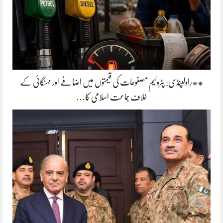
**راولپنڈی: پٹرولیم مصنوعات کی قیمتوں میں اضافے اور مہنگائی کے
خلاف جماعت اسلامی کا…