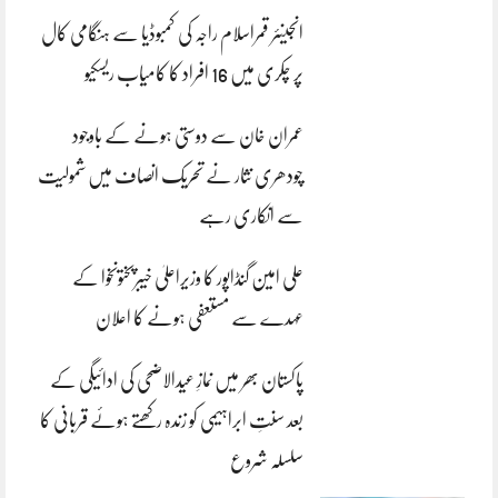
انجینئر قمراسلام راجہ کی کمبوڈیا سے ہنگامی کال
پر چکری میں 16 افراد کا کامیاب ریسکیو
عمران خان سے دوستی ہونے کے باوجود
چودھری نثار نے تحریک انصاف میں شمولیت
سے انکاری رہے
علی امین گنڈاپور کا وزیراعلیٰ خیبرپختونخوا کے
عہدے سے مستعفی ہونے کا اعلان
پاکستان بھر میں نمازِ عیدالاضحی کی ادائیگی کے
بعد سنتِ ابراہیمی کو زندہ رکھتے ہوئے قربانی کا
سلسلہ شروع