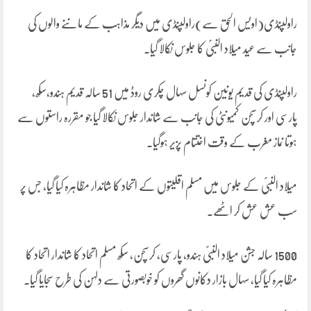
راولپنڈی(اویس الحق سے)راولپنڈی میں دیگر مذاہب کے ماننے والوں کی
جانب سے عید میلاد النبیؐ کا جلوس نکالا گیا۔
راولپنڈی کی قدیم یونین کونسل سہال چکری روڈ میں 51 سالہ قدیم ہندو،سکھ،
پارسی اور کرسچن کمیونٹی کی جانب سے شاندار جلوس نکالا گیا جو مقررہ راستوں سے
ہوتا نماز مغرب کے وقت اختتام پزیر ہوگیا۔
میلاد النبیؐ کے جلوس میں مسلم اقلیتوں کے اتحاد کا شاندار مظاہرہ کیا گیا، جس پر
سب عش عش کر اٹھے۔
1500 سالہ جشن میلاد النبیؐ ہندو، پارسی، کرسچن، سکھ مسلم اتحاد کا شاندار اتحاد کا
مظاہرہ کیا گیا، سہال بازار دکانوں گھروں کو خوبصورتی سے دلہن کی طرح سجایا گیا۔