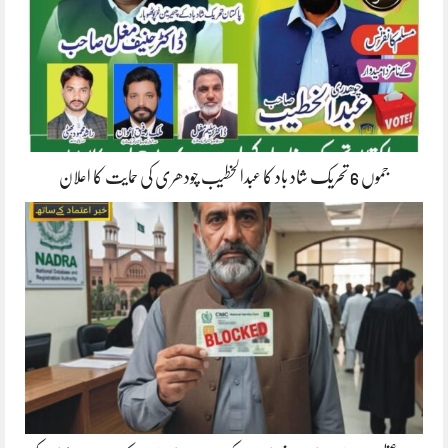
جموں 6 تحریک شاد باد کا عبدالخطیب چودھری کی حمایت کا اعلان