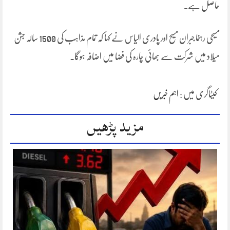
حاصل ہے۔
مسیحی رہنما جبران مسیح اور پادری الیاس نے کہا کہ ‎تمام مذاہب کی 1500 سالہ جشن
میلاد میں شرکت سے بھائی چارہ کی فضا میں اضافہ ہوگا۔
کیٹاگری میں :
اہم خبریں
مزید پڑھیں