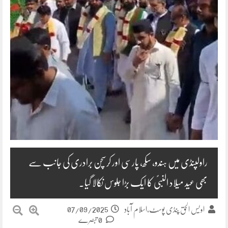
راولپنڈی میں ہندو، سکھ، پارسی اور کرسچن برادری کی جانب سے
بھی عید میلاد النبیؐ کا ایک بڑا جلوس نکالا گیا۔
07/09/2025
اویس الحق پنڈی پوسٹ،اسلام آباد
0 تبصرے