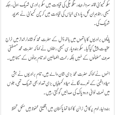
سکھ کمیونٹی قائد سردار ویندر سنگھ جگی کی قیادت میں سکھ برادری شریک ہوئی، جبکہ
مسیحی رہنما جبران گل، پاردی الیاس کی قیادت میں کرسچن کمیونٹی نے بھرپور
شریک کی۔
پانچوں برادریوں کا ہاتھوں میں ہاتھ ڈال کے حضرت محمدؐ کو شاندار انداز میں خراج
عقیدت پیش کیا گیا۔ سکھ ہندو پارسی مسیحی رہنماؤں نے کہا کہ حضرت محمد مصطفیؐ
صرف مسلمانوں کے نہیں بلکہ رحمت اللعالمین اور تمام جہانوں کے مسیحا ہیں۔
انہوں نے کہا کہ حضرت محمدؐ بڑی شان والے ہیں، تمام برادریوں نے جشن
میلاد النبیؐ کے نعرے لگائے میلاد کمیٹیاں بڑی تعداد بھی شریک تھی،جلوس
میں نعت خوانی درود پاک کی صدائیں گونجتی رہیں۔
ہندو لیڈر اوم پرکاش نرائن کا کہنا تھا ‎پاکستان میں اقلیتی محفوظ ہیں مکمل تحفظ