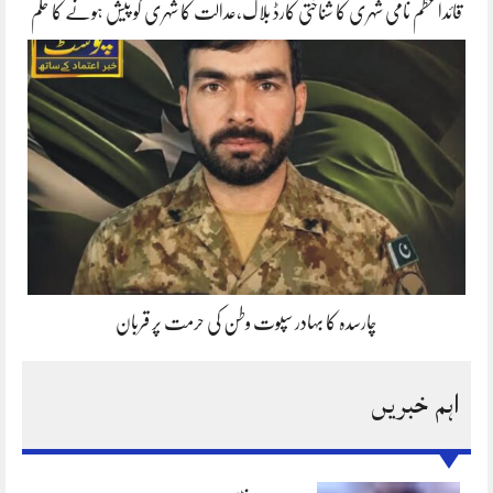
قائداعظم نامی شہری کا شناختی کارڈ بلاک،عدالت کا شہری کو پیش ہونے کا حکم
چارسدہ کا بہادر سپوت وطن کی حرمت پر قربان
اہم خبریں