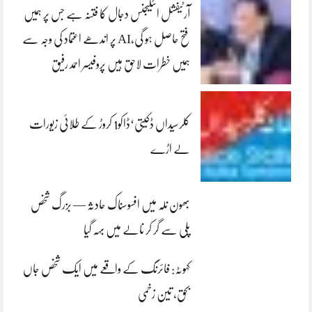
آرٹیفشل انٹلیجنس دجال کا فتنہ ہے جس پر ہمیں
فتح حاصل ہو گی،AI پر اندھے اعتماد کی وجہ سے
ہمیں خطرات لاحق ہیں پروفیسر احمد رفیق
کلرسیداں ڈکیتی‘ڈاکو1 کروڑ کے طلائی زیورات
لے اڑے
بھون نلہ میں افسوسناک حادثہ — بزرگ شخص
پلی سے گر کر نالے میں بہہ گیا
کہوٹہ: فائرنگ کے واقعے میں ایک شخص جاں
بحق، تین زخمی