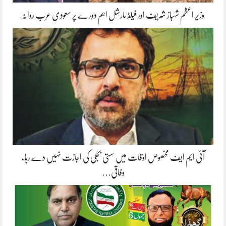
وزیر اعظم شہباز شریف اور فیلڈ مارشل اہم دورے پر سعودی عرب روانہ
آئی ایم ایف مخصوص اوقات میں سستی بجلی کی اجازت نہیں دے رہا،
وفاقی…