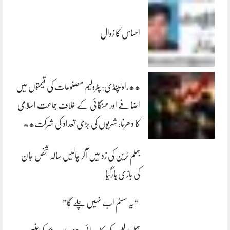
احساس کا زوال
**راولپنڈی: پٹرولیم مصنوعات کی قیمتوں میں
اضافے اور مہنگائی کے خلاف جماعت اسلامی
کا دھرنا، شہریوں کی بڑی تعداد کی شرکت**
جہلم ٹرین کی زد میں آکر چالیس سالہ شخص جان
کی بازی ہارگیا
“یہ سسٹم اب نہیں چلے گا”