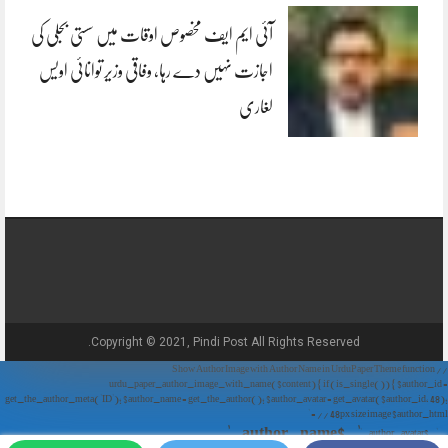
آئی ایم ایف مخصوص اوقات میں سستی بجلی کی
اجازت نہیں دے رہا، وفاقی وزیر توانائی اویس
لغاری
Copyright © 2021, Pindi Post All Rights Reserved.
// Show Author Image with Author Name in UrduPaper Theme function
urdu_paper_author_image_with_name($content) { if (is_single()) { $author_id =
get_the_author_meta('ID'); $author_name = get_the_author(); $author_avatar = get_avatar($author_id, 48);
// 48px size image $author_html = '
' . $author_name . '
' . $author_avatar . '