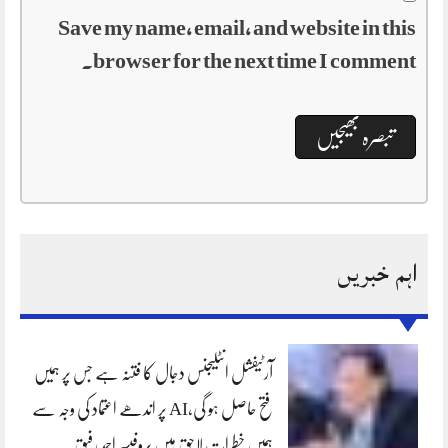
Save my name, email, and website in this
browser for the next time I comment.
اہم خبریں
آرٹیفشل انٹلیجنس دجال کا فتنہ ہے جس پر ہمیں
فتح حاصل ہو گی،AI پر اندھے اعتماد کی وجہ سے
ہمیں خطرات لاحق ہیں پروفیسر احمد رفیق