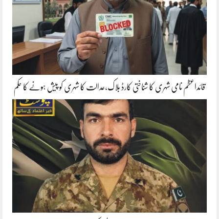
قائداعظم نامی شہری کا شناختی کارڈ بلاک،عدالت کا شہری کو پیش ہونے کا حکم