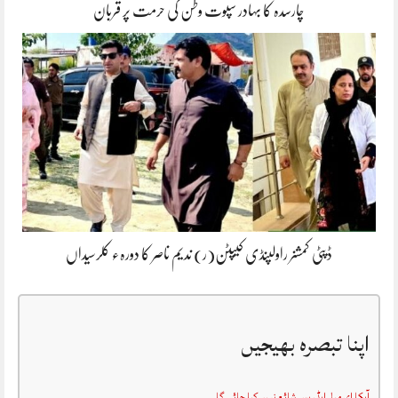
چارسدہ کا بہادر سپوت وطن کی حرمت پر قربان
ڈپٹی کمشنر راولپنڈی کیپٹن(ر) ندیم ناصر کا دورہء کلرسیداں
اپنا تبصرہ بھیجیں
آپکا ای میل ایڈریس شائع نہیں کیا جائے گا