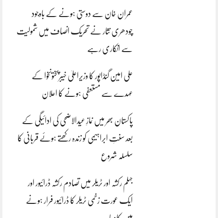
عمران خان سے دوستی ہونے کے باوجود
چودھری نثار نے تحریک انصاف میں شمولیت
سے انکاری رہے
علی امین گنڈاپور کا وزیراعلیٰ خیبرپختونخوا کے
عہدے سے مستعفی ہونے کا اعلان
پاکستان بھر میں نمازِ عیدالاضحی کی ادائیگی کے
بعد سنتِ ابراہیمی کو زندہ رکھتے ہوئے قربانی کا
سلسلہ شروع
جہلم رکشہ اور ٹریلر میں تصادم رکشہ ڈرائیور اور
ایک عورت زخمی ٹریلر کا ڈرائیور فرار ہونے
میں کامیاب