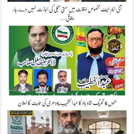
آئی ایم ایف مخصوص اوقات میں سستی بجلی کی اجازت نہیں دے رہا،
وفاقی…
جموں 6 تحریک شاد باد کا عبدالخطیب چودھری کی حمایت کا اعلان