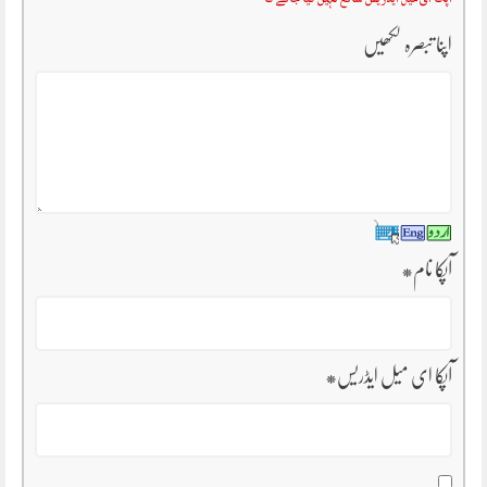
اپنا تبصرہ لکھیں
آپکا نام
*
آپکا ای میل ایڈریس
*