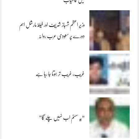
وزیر اعظم شہباز شریف اور فیلڈ مارشل اہم
دورے پر سعودی عرب روانہ
غریب، غریب تر ہوتا جا رہا ہے
“یہ سسٹم اب نہیں چلے گا”