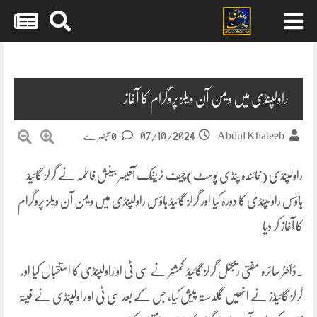
Skip
to
content
راولپنڈی میں ویمن آن ویلز پروگرام کا آغاز
07/10/2024
Abdul Khateeb
0 تبصرے
راولپنڈی (نمائندہ پنڈی پوسٹ)چیف ٹریفک آفیسر بینش فاطمہ نے گرلز گائیڈ
ہاؤس راولپنڈی کا دورہ کیا اور گرلز گائیڈ ہاؤس راولپنڈی میں ویمن آن ویلز پروگرام
کا آغاز کر دیا
۔ڈاکٹر سائرہ مفتی ریجنل گرلز گائیڈ کمشنر نے سی ٹی او راولپنڈی کا استقبال کیا اور
گرلز گائیڈز نے انھیں گلدستہ پیش کیا، جس کے بعد سی ٹی او راولپنڈی نے فیتہ