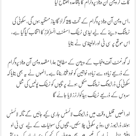
کاٹ کر ویمن آن ویلز پروگرام کا باقاعدہ افتتاح کیا
،اس ویمن آن ویلز پروگرام کے تحت 25 گرلز گائیڈز مستفید ہوں گی، سکوٹی کی
ٹریننگ دینے کے لیے لیڈی ٹریفک اسسٹنٹ انسٹرکٹرز کا انتخاب کیا گیا ہے،
اس موقع پر سی ٹی او راولپنڈی نے بتایا
کہ گورنمنٹ آف پنجاب کے ویژن کے مطابق ہمارا مقصد ویمن آن ویلز پروگرام
کے ذریعے زیادہ سے زیادہ خواتین کو خودمختار بنانا ہے۔انھوں نے یہ بھی بتایا کہ
سکوٹی کی ڈرائیونگ ٹریننگ مکمل ہونے پر بچیوں کو ٹریفک پولیس کی شٹل
سروس کے ذریعے ٹریفک ہیڈکوارٹرز لایا جائے گا
اور انھیں قلیل وقت میں ڈرائیونگ لائسنس جاری کیے جائیں گے تاکہ لائسنس
ہولڈر ڈرائیورز ہی روڈ پر سکوٹی چلا سکیں، بچیوں کی سہولیات کے لیے سی ٹی او