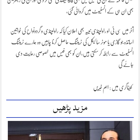
بینش فاطمہ نے ان کی فیس میں بھی 50 فیصد کی کمی کر دی اور ان کی رجسٹریشن
بھی ان ہی کے انسٹیوٹ میں کروائی گئی،
آخر میں سی ٹی او راولپنڈی نییہ بھی اعلان کیا کہ راولپنڈی و گردونواح کی خواتین
اساتذہ جو گاڑی یا موٹر سائیکل کی ٹریننگ حاصل کرنا چاہیں وہ ہمارے ٹریننگ
انسٹیوٹ سے رابطہ کر سکتی ہیں،ان کو بھی فیس میں خصوصی رعایت دی
جائے گی
کیٹاگری میں :
اہم خبریں
مزید پڑھیں