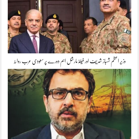
وزیر اعظم شہباز شریف اور فیلڈ مارشل اہم دورے پر سعودی عرب روانہ