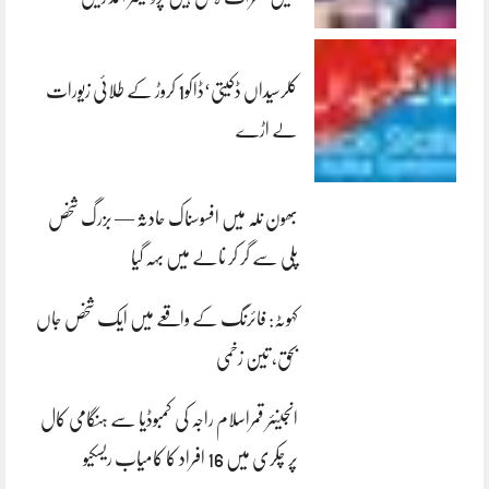
کلرسیداں ڈکیتی‘ڈاکو1 کروڑ کے طلائی زیورات
لے اڑے
بھون نلہ میں افسوسناک حادثہ — بزرگ شخص
پلی سے گر کر نالے میں بہہ گیا
کہوٹہ: فائرنگ کے واقعے میں ایک شخص جاں
بحق، تین زخمی
انجینئر قمراسلام راجہ کی کمبوڈیا سے ہنگامی کال
پر چکری میں 16 افراد کا کامیاب ریسکیو