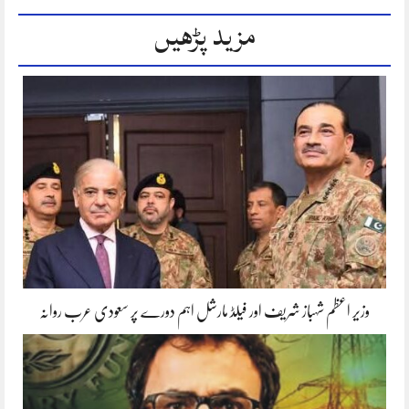
مزید پڑھیں
وزیر اعظم شہباز شریف اور فیلڈ مارشل اہم دورے پر سعودی عرب روانہ