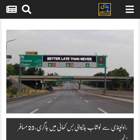
Skip
to
content
راولپنڈی سے خوشاب جانیوالی بس کھائی میں جا گری، 23 مسافر
زخمی