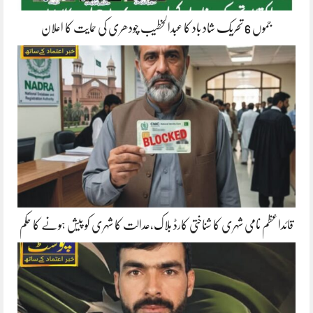
جموں 6 تحریک شاد باد کا عبدالخطیب چودھری کی حمایت کا اعلان
قائداعظم نامی شہری کا شناختی کارڈ بلاک،عدالت کا شہری کو پیش ہونے کا حکم