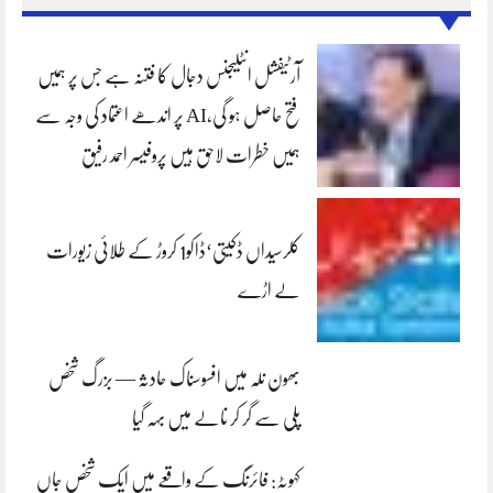
آرٹیفشل انٹلیجنس دجال کا فتنہ ہے جس پر ہمیں
فتح حاصل ہو گی،AI پر اندھے اعتماد کی وجہ سے
ہمیں خطرات لاحق ہیں پروفیسر احمد رفیق
کلرسیداں ڈکیتی‘ڈاکو1 کروڑ کے طلائی زیورات
لے اڑے
بھون نلہ میں افسوسناک حادثہ — بزرگ شخص
پلی سے گر کر نالے میں بہہ گیا
کہوٹہ: فائرنگ کے واقعے میں ایک شخص جاں