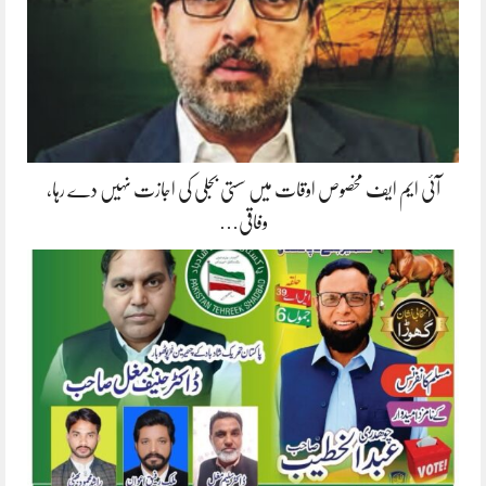
آئی ایم ایف مخصوص اوقات میں سستی بجلی کی اجازت نہیں دے رہا،
وفاقی…