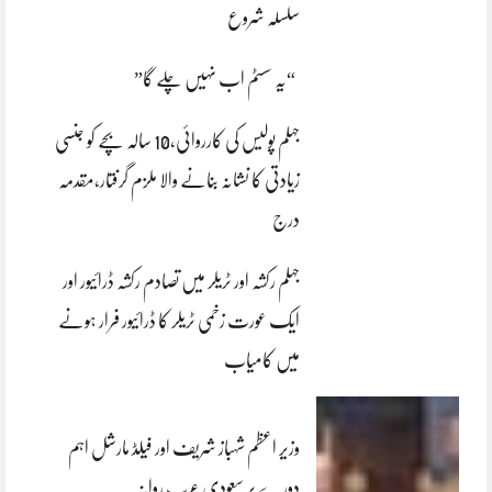
سلسلہ شروع
“یہ سسٹم اب نہیں چلے گا”
جہلم پولیس کی کارروائی،10 سالہ بچے کو جنسی
زیادتی کا نشانہ بنانے والا ملزم گرفتار،مقدمہ
درج
جہلم رکشہ اور ٹریلر میں تصادم رکشہ ڈرائیور اور
ایک عورت زخمی ٹریلر کا ڈرائیور فرار ہونے
میں کامیاب
وزیر اعظم شہباز شریف اور فیلڈ مارشل اہم
دورے پر سعودی عرب روانہ