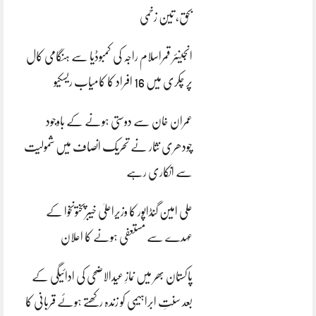
بحق، تین زخمی
انجینئر قمراسلام راجہ کی کمبوڈیا سے ہنگامی کال
پر چکری میں 16 افراد کا کامیاب ریسکیو
عمران خان سے دوستی ہونے کے باوجود
چودھری نثار نے تحریک انصاف میں شمولیت
سے انکاری رہے
علی امین گنڈاپور کا وزیراعلیٰ خیبرپختونخوا کے
عہدے سے مستعفی ہونے کا اعلان
پاکستان بھر میں نمازِ عیدالاضحی کی ادائیگی کے
بعد سنتِ ابراہیمی کو زندہ رکھتے ہوئے قربانی کا