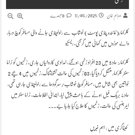
11/06/2025
بہرام خان
0 تبصرے
کلرکہار(نمائندہ پنڈی پوسٹ) خوشاب سے راولپنڈی جانے والی مسافر کوچ دربار
والے موڑوں میں کھائی میں گر گئی، ریسکیو
کلرکہار: حادثہ میں 23 افراد زخمی ہوگئے، امدادی کاروائیاں جاری، زخمیوں کو ٹراما
سنٹر کلرکہار منتقل کردیا گیا، 03 زخمیوں کی حالت تشویشناک، زخمیوں میں 4 بچے 2
خواتین بھی شامل ہیں، مسافر کوچ خوشاب/سرگودھا سے راولپنڈی جارہی تھی،
حادٹہ بریک فیل ہونے کے باعث پیش ایا، ابتدائی اطلاعات، ٹراما سنٹر میں
ایمرجنسی کی حالت، زخمیوں کا علاج کیا جارہا یے۔۔۔
کیٹاگری میں :
اہم خبریں