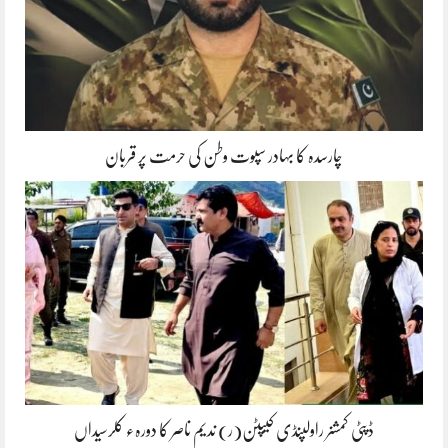
چارسدہ کا بہادر سپوت وطن کی حرمت پر قربان
ڈپٹی کمشنر راولپنڈی کیپٹن(ر) ندیم ناصر کا دورہء کلرسیداں