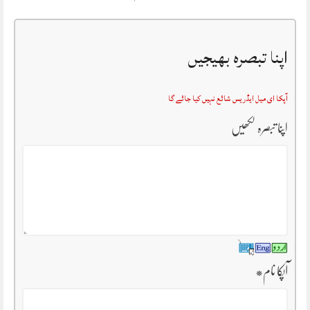
اپنا تبصرہ بھیجیں
آپکا ای میل ایڈریس شائع نہیں کیا جائے گا
اپنا تبصرہ لکھیں
آپکا نام
*