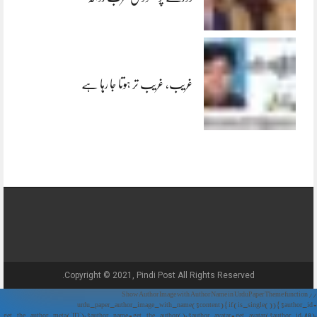
غریب، غریب تر ہوتا جا رہا ہے
Copyright © 2021, Pindi Post All Rights Reserved.
// Show Author Image with Author Name in UrduPaper Theme function
urdu_paper_author_image_with_name($content) { if (is_single()) { $author_id =
get_the_author_meta('ID'); $author_name = get_the_author(); $author_avatar = get_avatar($author_id, 48);