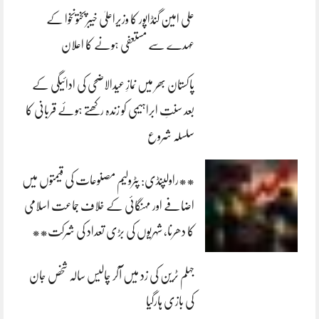
علی امین گنڈاپور کا وزیراعلیٰ خیبرپختونخوا کے
عہدے سے مستعفی ہونے کا اعلان
پاکستان بھر میں نمازِ عیدالاضحی کی ادائیگی کے
بعد سنتِ ابراہیمی کو زندہ رکھتے ہوئے قربانی کا
سلسلہ شروع
**راولپنڈی: پٹرولیم مصنوعات کی قیمتوں میں
اضافے اور مہنگائی کے خلاف جماعت اسلامی
کا دھرنا، شہریوں کی بڑی تعداد کی شرکت**
جہلم ٹرین کی زد میں آکر چالیس سالہ شخص جان
کی بازی ہارگیا