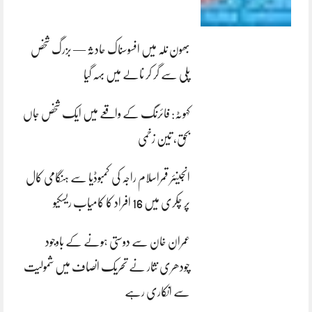
بھون نلہ میں افسوسناک حادثہ — بزرگ شخص
پلی سے گر کر نالے میں بہہ گیا
کہوٹہ: فائرنگ کے واقعے میں ایک شخص جاں
بحق، تین زخمی
انجینئر قمراسلام راجہ کی کمبوڈیا سے ہنگامی کال
پر چکری میں 16 افراد کا کامیاب ریسکیو
عمران خان سے دوستی ہونے کے باوجود
چودھری نثار نے تحریک انصاف میں شمولیت
سے انکاری رہے