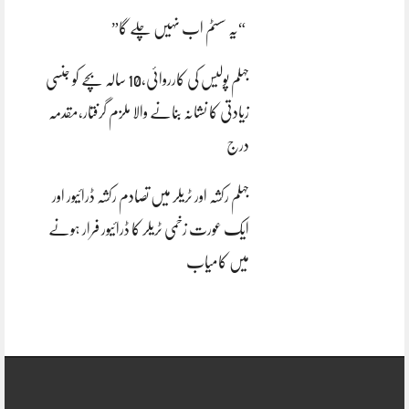
“یہ سسٹم اب نہیں چلے گا”
جہلم پولیس کی کارروائی،10 سالہ بچے کو جنسی
زیادتی کا نشانہ بنانے والا ملزم گرفتار،مقدمہ
درج
جہلم رکشہ اور ٹریلر میں تصادم رکشہ ڈرائیور اور
ایک عورت زخمی ٹریلر کا ڈرائیور فرار ہونے
میں کامیاب