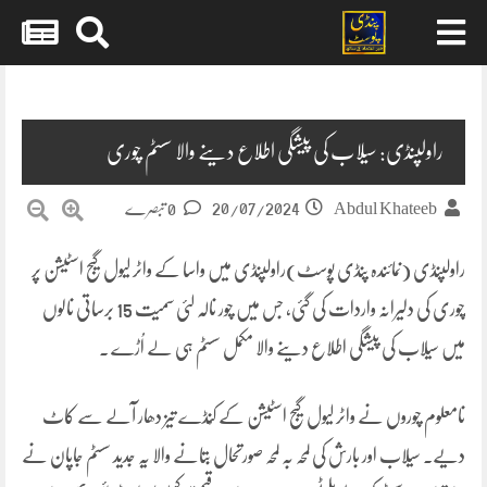
Skip
to
content
راولپنڈی: سیلاب کی پیشگی اطلاع دینے والا سسٹم چوری
20/07/2024
Abdul Khateeb
0 تبصرے
راولپنڈی (نمائندہ پنڈی پوسٹ)راولپنڈی میں واسا کے واٹر لیول گیج اسٹیشن پر
چوری کی دلیرانہ واردات کی گئی، جس میں چور نالہ لئی سمیت 15 برساتی نالوں
میں سیلاب کی پیشگی اطلاع دینے والا مکمل سسٹم ہی لے اُڑے ۔
نامعلوم چوروں نے واٹر لیول گیج اسٹیشن کے کُنڈے تیز دھار آلے سے کاٹ
دیے۔ سیلاب اور بارش کی لمحہ بہ لمحہ صورتحال بتانے والا یہ جدید سسٹم جاپان نے