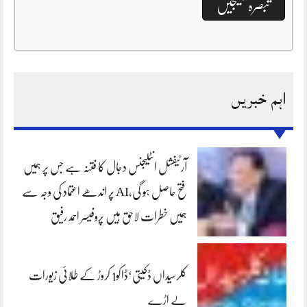
اہم خبریں
آرٹیفشل انٹلیجنس دجال کا فتنہ ہے جس پر ہمیں
فتح حاصل ہو گی،AI پر اندھے اعتماد کی وجہ سے
ہمیں خطرات لاحق ہیں پروفیسر احمد رفیق
کلرسیداں ڈکیتی‘ڈاکو1 کروڑ کے طلائی زیورات
لے اڑے