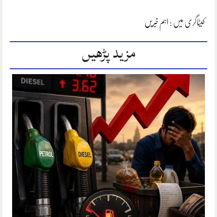
کیٹاگری میں :
اہم خبریں
مزید پڑھیں