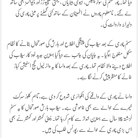
دیا تھا۔ چور سسٹم کی سولر پلیٹس، ہیوی بیٹریاں ،قیمتی کمپیوٹرز اور ڈیوائسز بھی ساتھ
لے گئے۔ نامعلوم چوروں نے اطمینان کے ساتھ کئی گھنٹے پر مبنی چوری کی
دلیرانہ واردات کی۔
سسٹم چوری کے بعد سیلاب کی پیشگی اطلاع اور بارش کی صورتحال بتانے کا نظام
مکمل مفلوج ہوگیا ۔ یہ جاپان کی جانب سے دیا گیا بہترین جدید خود کار سیلاب کی
اطلاع دینے والا نظام تھا۔ چوری کے بعد واسا کا یہ واٹر لیول گیج اسٹیشن کباڑ
خانے کا منظر پیش کرنے لگا ہے۔
واسا نے چوری کے واقعے کی انکوائری شروع کر دی ہے، تاہم کلوز سرکٹ
کیمرے کے حوالے سے بھی خاموشی ہے۔ سیلاب بارش صورتحال کا یہ سسٹم
گزشتہ 15 سال سے بہترین انداز سے کام کررہا تھا۔ ڈپٹی کمشنر اور کمشنر نے بھی
اس بڑی چوری کے حوالے سے رپورٹس طلب کی ہیں۔