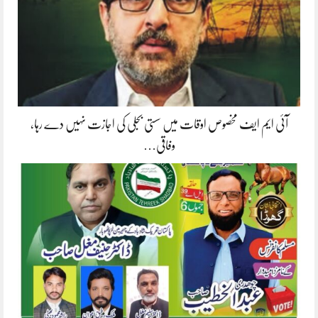
آئی ایم ایف مخصوص اوقات میں سستی بجلی کی اجازت نہیں دے رہا،
وفاقی…