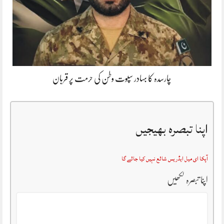
چارسدہ کا بہادر سپوت وطن کی حرمت پر قربان
اپنا تبصرہ بھیجیں
آپکا ای میل ایڈریس شائع نہیں کیا جائے گا
اپنا تبصرہ لکھیں