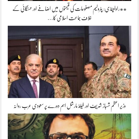
**راولپنڈی: پٹرولیم مصنوعات کی قیمتوں میں اضافے اور مہنگائی کے
خلاف جماعت اسلامی کا…
وزیر اعظم شہباز شریف اور فیلڈ مارشل اہم دورے پر سعودی عرب روانہ