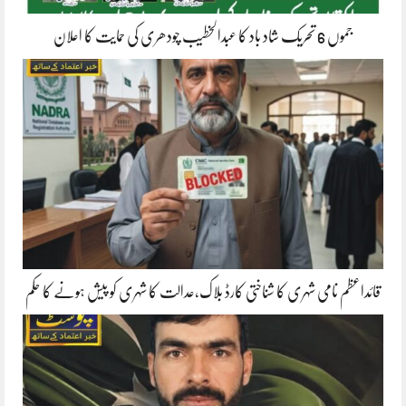
جموں 6 تحریک شاد باد کا عبدالخطیب چودھری کی حمایت کا اعلان
قائداعظم نامی شہری کا شناختی کارڈ بلاک،عدالت کا شہری کو پیش ہونے کا حکم