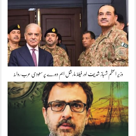
وزیر اعظم شہباز شریف اور فیلڈ مارشل اہم دورے پر سعودی عرب روانہ