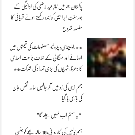
پاکستان بھر میں نمازِ عیدالاضحی کی ادائیگی کے
بعد سنتِ ابراہیمی کو زندہ رکھتے ہوئے قربانی کا
سلسلہ شروع
**راولپنڈی: پٹرولیم مصنوعات کی قیمتوں میں
اضافے اور مہنگائی کے خلاف جماعت اسلامی
کا دھرنا، شہریوں کی بڑی تعداد کی شرکت**
جہلم ٹرین کی زد میں آکر چالیس سالہ شخص جان
کی بازی ہارگیا
“یہ سسٹم اب نہیں چلے گا”
جہلم پولیس کی کارروائی،10 سالہ بچے کو جنسی