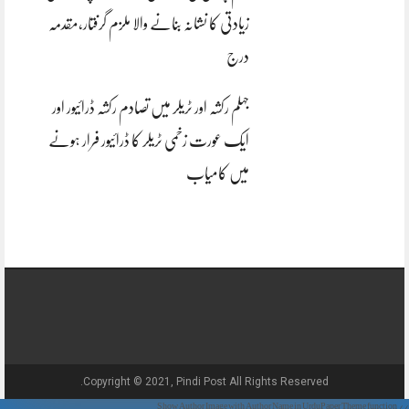
زیادتی کا نشانہ بنانے والا ملزم گرفتار،مقدمہ
درج
جہلم رکشہ اور ٹریلر میں تصادم رکشہ ڈرائیور اور
ایک عورت زخمی ٹریلر کا ڈرائیور فرار ہونے
میں کامیاب
Copyright © 2021, Pindi Post All Rights Reserved.
// Show Author Image with Author Name in UrduPaper Theme function