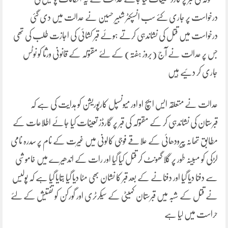
درخواست پر جاری کئے سب انسپکٹر شبیر حسین نے عدالت میں دی گئی
درخواست میں قتل کی نشاندہی کرتے ہوئے قبر کشائی کی اجازت طلب کی تھی
جس پر عدالت نے آج (بروز ہفتہ) کے لئے مقتولہ کے قانونی ورثا کو نوٹس
جاری کر دئیے ہیں
عدالت نے متعلقہ ایس ایچ او اور میونسپل کارپوریشن کو ہدایت کی ہے کہ
قبرستان کی نشاندہی کر کے مقتولہ کی قبر پر گارڈز تعینات کیا جائے اطلاعات کے
مطابق تھانہ پیرودھائی کے علاقے فوجی کالونی میں غیرت کے نام پر سدرہ نامی
لڑکی کو مبینہ طور پر گلا گھونٹ کر قتل کیا گیا اور رات کے اندھیرے میں خاموشی
سے دفنا دیا گیا اور دفنانے کے بعد قبر کا نشان بھی مٹا دیا گیا بتایا گیا ہے کہ پولیس
نے قتل کے شبہ میں قبرستان کمیٹی کے سیکرٹری اور گورکن کو تفتیش کے لئے
حراست میں لیا ہے