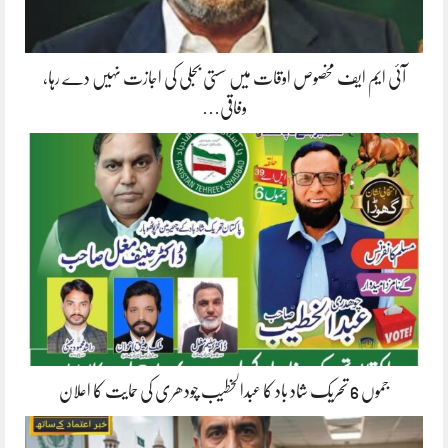
آئی ایم ایف مخصوص اوقات میں سستی بجلی کی اجازت نہیں دے رہا،
وفاقی…
جموں 6 تحریک شاد باد کا عبدالخطیب چودھری کی حمایت کا اعلان