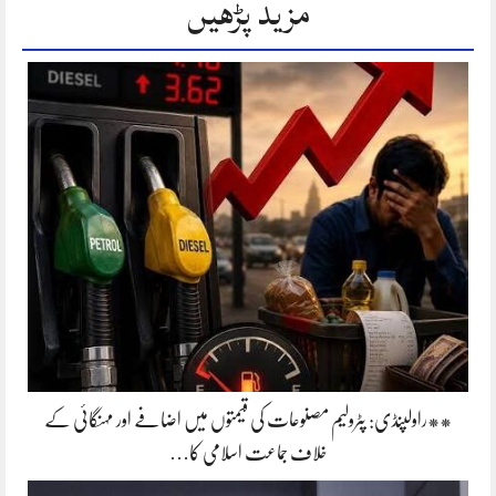
مزید پڑھیں
**راولپنڈی: پٹرولیم مصنوعات کی قیمتوں میں اضافے اور مہنگائی کے
خلاف جماعت اسلامی کا…