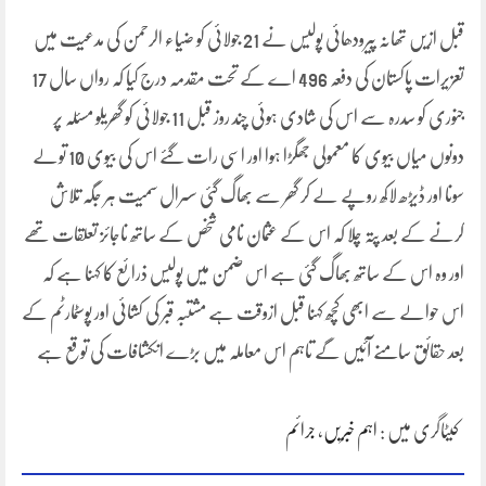
قبل ازیں تھانہ پیرودھائی پولیس نے 21 جولائی کو ضیاء الرحمن کی مدعیت میں
تعزیرات پاکستان کی دفعہ 496 اے کے تحت مقدمہ درج کیا کہ رواں سال 17
جنوری کو سدرہ سے اس کی شادی ہوئی چند روز قبل 11 جولائی کو گھریلو مسئلہ پر
دونوں میاں بیوی کا معمولی جھگڑا ہوا اور اسی رات گئے اس کی بیوی 10 تولے
سونا اور ڈیڑھ لاکھ روپے لے کر گھر سے بھاگ گئی سسرال سمیت ہر جگہ تلاش
کرنے کے بعد پتہ چلا کہ اس کے عثمان نامی شخص کے ساتھ ناجائز تعلقات تھے
اور وہ اس کے ساتھ بھاگ گئی ہے اس ضمن میں پولیس ذرائع کا کہنا ہے کہ
اس حوالے سے ابھی کچھ کہنا قبل ازوقت ہے مشتبہ قبر کی کشائی اور پوسٹمارٹم کے
بعد حقائق سامنے آئیں گے تاہم اس معاملہ میں بڑے انکشافات کی توقع ہے
کیٹاگری میں :
اہم خبریں
،
جرائم