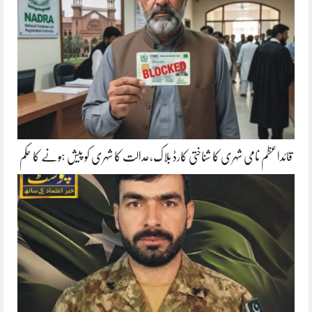
قائداعظم نامی شہری کا شناختی کارڈ بلاک،عدالت کا شہری کو پیش ہونے کا حکم