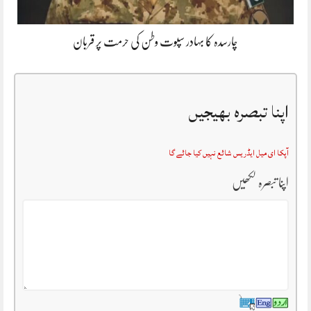
چارسدہ کا بہادر سپوت وطن کی حرمت پر قربان
اپنا تبصرہ بھیجیں
آپکا ای میل ایڈریس شائع نہیں کیا جائے گا
اپنا تبصرہ لکھیں