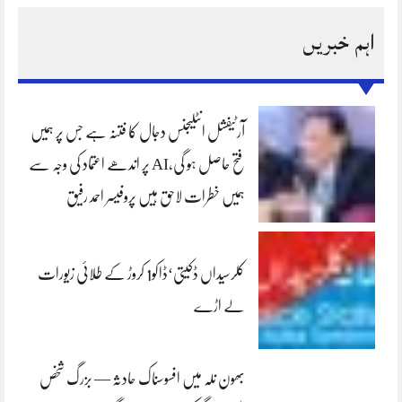
اہم خبریں
آرٹیفشل انٹلیجنس دجال کا فتنہ ہے جس پر ہمیں
فتح حاصل ہو گی،AI پر اندھے اعتماد کی وجہ سے
ہمیں خطرات لاحق ہیں پروفیسر احمد رفیق
کلرسیداں ڈکیتی‘ڈاکو1 کروڑ کے طلائی زیورات
لے اڑے
بھون نلہ میں افسوسناک حادثہ — بزرگ شخص