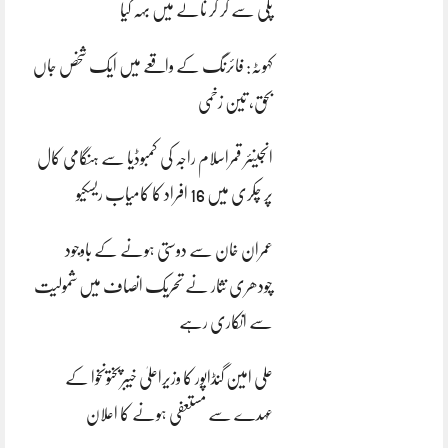
پلی سے گر کر نالے میں بہہ گیا
کہوٹہ: فائرنگ کے واقعے میں ایک شخص جاں
بحق، تین زخمی
انجینئر قمراسلام راجہ کی کمبوڈیا سے ہنگامی کال
پر چکری میں 16 افراد کا کامیاب ریسکیو
عمران خان سے دوستی ہونے کے باوجود
چودھری نثار نے تحریک انصاف میں شمولیت
سے انکاری رہے
علی امین گنڈاپور کا وزیراعلیٰ خیبرپختونخوا کے
عہدے سے مستعفی ہونے کا اعلان