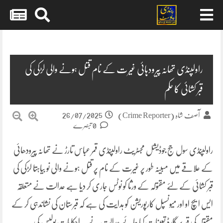
Skip
to
content
راولپنڈی تھانہ پیرودہائی غیرت کے نام قتل ہونے والی لڑکی کی
قبر کشائی کا حکم
26/07/2025
آصف شاہ (Crime Reporter)
0 تبصرے
راولپنڈی سول جج جوڈیشل مجسٹریٹ راولپنڈی قمر عباس تارڑ نے تھانہ پیرودھائی
کے علاقے میں مبینہ طور پر غیرت کے نام پر قتل ہونے والی نو بیاہتا لڑکی کی
قبر کشائی کے لئے مقتولہ کے ورثا کو نوٹس جاری کر دیا ہے عدالت نے متعلقہ
ایس ایچ او اور میونسپل کارپوریشن کو ہدایت کی ہے کہ قبرستان کی نشاندہی کر کے
مقتولہ کی قبر پر گارڈ تعینات کیا جائے عدالت نے یہ احکامات پولیس کی