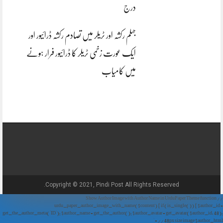
درج
جہلم رکشہ اور ٹریلر میں تصادم رکشہ ڈرائیور اور
ایک عورت زخمی ٹریلر کا ڈرائیور فرار ہونے
میں کامیاب
Copyright © 2021, Pindi Post All Rights Reserved.
// Show Author Image with Author Name in UrduPaper Theme function
urdu_paper_author_image_with_name($content) { if (is_single()) { $author_id =
get_the_author_meta('ID'); $author_name = get_the_author(); $author_avatar = get_avatar($author_id, 48);
// 48px size image $author_html = '