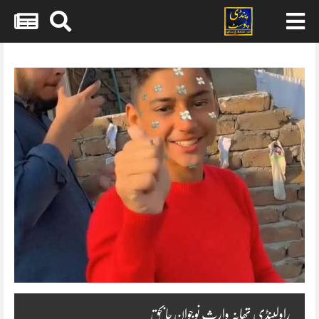
Skip
to
content
راولپنڈی تھانہ وارث نوجوان جابحق