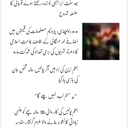
بعد سنتِ ابراہیمی کو زندہ رکھتے ہوئے قربانی کا
سلسلہ شروع
**راولپنڈی: پٹرولیم مصنوعات کی قیمتوں میں
اضافے اور مہنگائی کے خلاف جماعت اسلامی
کا دھرنا، شہریوں کی بڑی تعداد کی شرکت**
جہلم ٹرین کی زد میں آکر چالیس سالہ شخص جان
کی بازی ہارگیا
“یہ سسٹم اب نہیں چلے گا”
جہلم پولیس کی کارروائی،10 سالہ بچے کو جنسی
زیادتی کا نشانہ بنانے والا ملزم گرفتار،مقدمہ