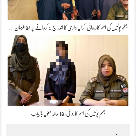
جہلم پولیس کی اہم کارروائی، کرایہ داری کا اندراج نہ کروانے پر 04 ملزمان …
جہلم پولیس کی اہم کاروائی، 16 سالہ مغویہ بازیاب