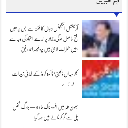
اہم خبریں
آرٹیفشل انٹلیجنس دجال کا فتنہ ہے جس پر ہمیں
فتح حاصل ہو گی،AI پر اندھے اعتماد کی وجہ سے
ہمیں خطرات لاحق ہیں پروفیسر احمد رفیق
کلرسیداں ڈکیتی‘ڈاکو1 کروڑ کے طلائی زیورات
لے اڑے
بھون نلہ میں افسوسناک حادثہ — بزرگ شخص
پلی سے گر کر نالے میں بہہ گیا