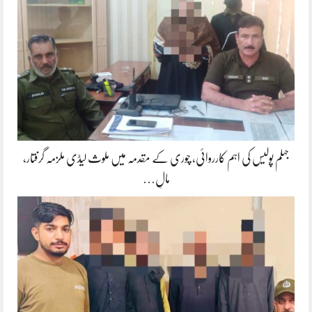
جہلم پولیس کی اہم کارروائی، چوری کے مقدمہ میں ملوث لیڈی ملزمہ گرفتار،
مالِ…