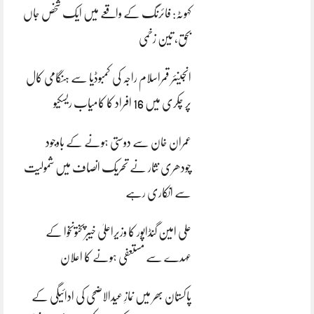
کہوٹہ: فائرنگ کے واقعے میں ایک شخص جاں
بحق، تین زخمی
انجینئر قمراسلام راجہ کی کمبوڈیا سے ہنگامی کال
پر چکری میں 16 افراد کا کامیاب ریسکیو
عمران خان سے دوستی ہونے کے باوجود
چودھری نثار نے تحریک انصاف میں شمولیت
سے انکاری رہے
علی امین گنڈاپور کا وزیراعلیٰ خیبرپختونخوا کے
عہدے سے مستعفی ہونے کا اعلان
پاکستان بھر میں نمازِ عیدالاضحی کی ادائیگی کے