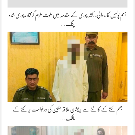
جہلم پولیس کارروائی، رکشہ چوری کے مقدمہ میں ملوث ملزم گرفتار، چوری شدہ
چنگ…
جہلم کتے کے کاٹنے سے پریشان علاقہ مکین کی درخواست پر کتے کے
مالک…