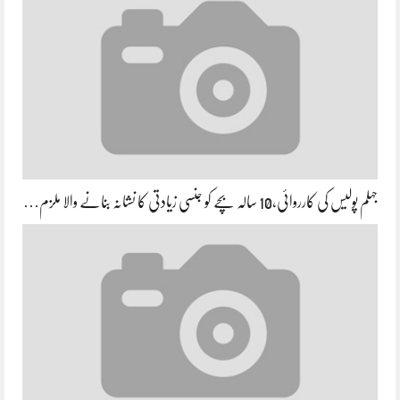
جہلم پولیس کی کارروائی،10 سالہ بچے کو جنسی زیادتی کا نشانہ بنانے والا ملزم…