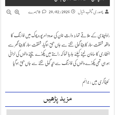
28/02/2026
چوھدری ثاقب متیال
0 تبصرے
راولپنڈی کے علاقے تھانہ وارث خان کی حدود امر پورہ چوک میں فائرنگ کا
واقعہ شفقت سنار کا بیٹا گولی لگنے سے جاں بحق ہوگیا، شفقت سنار کا بیٹا گھر سے
افطاری کا سامان لینے کیلئے جارہا تھا کہ راستے میں پکوڑے بیچنے والوں کی لڑائی
ہورہی تھی پکوڑے والوں کی فائرنگ سے بچہ گولی لگنے سے جاں بحق ہو گیا
کیٹاگری میں :
جرائم
مزید پڑھیں