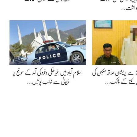
داشت…
 سے پریشان علاقہ مکین کی
اسلام آباد میں غیرملکی وفود کی آمد کے موقع پر
ر کتے کے مالک…
ڈیوٹی سے غائب پولیس…