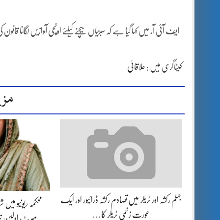
ایف آئی آر میں کہا گیا ہے کہ سبزیاں بیچنے کیلئے اونچی آوازیں لگانا قا
کیٹاگری میں :
علاقائی
مزی
جہلم رکشہ اور ٹریلر میں تصادم رکشہ ڈرائیور اور ایک
محکمہ ریونیو میں
عورت زخمی ٹریلر کا…
میرٹ اولین تر