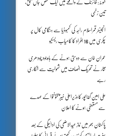
کہوٹہ: فائرنگ کے واقعے میں ایک شخص جاں بحق،
تین زخمی
انجینئر قمراسلام راجہ کی کمبوڈیا سے ہنگامی کال پر
چکری میں 16 افراد کا کامیاب ریسکیو
عمران خان سے دوستی ہونے کے باوجود چودھری
نثار نے تحریک انصاف میں شمولیت سے انکاری
رہے
علی امین گنڈاپور کا وزیراعلیٰ خیبرپختونخوا کے عہدے
سے مستعفی ہونے کا اعلان
پاکستان بھر میں نمازِ عیدالاضحی کی ادائیگی کے بعد
سنتِ ابراہیمی کو زندہ رکھتے ہوئے قربانی کا سلسلہ