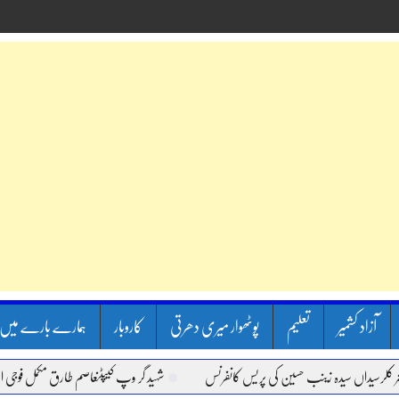
آزاد کشمیر
تعلیم
پوٹھوار میری دھرتی
کاروبار
ہمارے بارے میں
یداں سیدہ زینب حسین کی پریس کانفرنس
شہید گر وپ کیپٹنعاصم طارق مکمل فوجی اعزاز کے