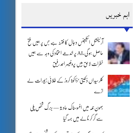
اہم خبریں
آرٹیفشل انٹلیجنس دجال کا فتنہ ہے جس پر ہمیں فتح
حاصل ہو گی،AI پر اندھے اعتماد کی وجہ سے ہمیں
خطرات لاحق ہیں پروفیسر احمد رفیق
کلرسیداں ڈکیتی‘ڈاکو1 کروڑ کے طلائی زیورات لے
اڑے
بھون نلہ میں افسوسناک حادثہ — بزرگ شخص پلی
سے گر کر نالے میں بہہ گیا