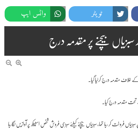
ٹویٹر
واٹس ایپ
ر سبزیاں بیچنے پر مقدمہ درج
ے خلاف مقدمہ درج کرلیا گیا۔
 تحت مقدمہ درج کیا۔
ں فروخت کر رہا تھا، سبزیاں بیچنے کیلئے سبزی فروش شخص اسپیکر پر آوازیں لگارہا