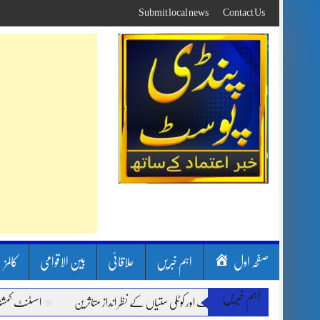
Skip
Submit local news
Contact Us
to
content
صفحہ اول
اہم خبریں
علاقائی
بین الاقوامی
کالمز
اہم خبریں
 سون بارشیں، لینڈ سلائیڈنگ اور کوٹلی ستیاں کے نظر انداز متاثرین
اسسٹنٹ کمشنر کلرس