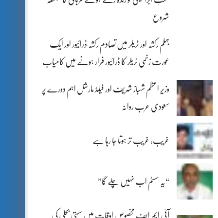
شروع
جہلم رکشہ اور ٹریلر میں تصادم رکشہ ڈرائیور اور ایک
عورت زخمی ٹریلر کا ڈرائیور فرار ہونے میں کامیاب
وزیر اعظم شہباز شریف اور فیلڈ مارشل اہم دورے پر
سعودی عرب روانہ
غریب، غریب تر ہوتا جا رہا ہے
“یہ سسٹم اب نہیں چلے گا”
آئی ایم ایف مخصوص اوقات میں سستی بجلی کی