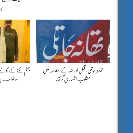
بر
تھانہ جاتلی ،قتل اور ضرر کے مقدمہ میں
جہلم کتے کے کاٹنے
مطلوب اشتہاری گرفتار
درخواست پ