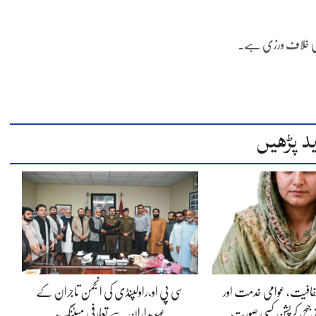
نون کی خلاف ورزی ہے۔
د پڑھیں
 شفافیت، عوامی خدمت اور
سی پی او،راولپنڈی کی انجمن تاجران کے
جیح، کرپشن کسی صورت
عہدیداران سے تعارفی میٹنگ