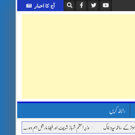
آج کا اخبار
رابطہ کریں
 ساتھ سپردِ خاک
وزیر اعظم شہباز شریف اور فیلڈ مارشل اہم دورے پر سعودی عرب روانہ