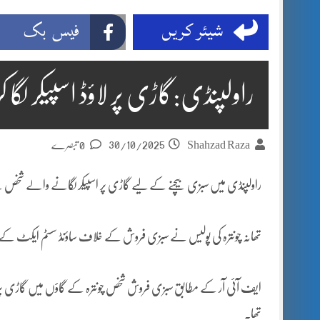
شیئر کریں
فیس بک
راولپنڈی:گاڑی پر لاؤڈ اسپیکر لگا ک
30/10/2025
Shahzad Raza
0 تبصرے
راولپنڈی میں سبزی بیچنے کے لیے گاڑی پر اسپیکر لگانے والے شخص ک
تھانہ چونترہ کی پولیس نے سبزی فروش کے خلاف ساؤنڈ سسٹم ایکٹ کے
ایف آئی آر کے مطابق سبزی فروش شخص چونترہ کے گاؤں میں گاڑی پر سبزیا
تھا۔