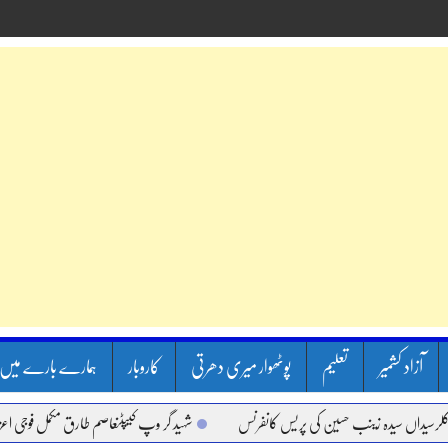
آزاد کشمیر
تعلیم
پوٹھوار میری دھرتی
کاروبار
ہمارے بارے میں
اں سیدہ زینب حسین کی پریس کانفرنس
شہید گر وپ کیپٹنعاصم طارق مکمل فوجی اعزاز کے س