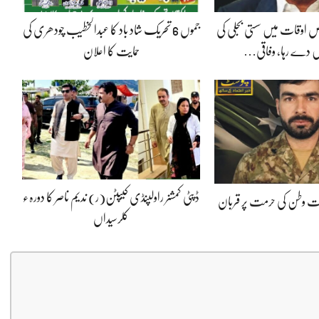
 اوقات میں سستی بجلی کی
جموں 6 تحریک شاد باد کا عبدالخطیب چودھری کی
 دے رہا، وفاقی…
حمایت کا اعلان
ڈپٹی کمشنر راولپنڈی کیپٹن(ر) ندیم ناصر کا دورہء
پوت وطن کی حرمت پر قربان
کلرسیداں