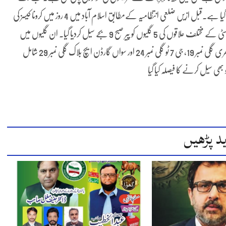
اسمارٹ لاک ڈاؤن والے 11 علاقوں میں کرونا وائرس کا ڈیلٹا ويرينٹ پایا گیا ہے۔قبل ازیں ضلعی انتظامیہ کےمطابق اسلام آباد میں 4 روز میں کرونا کیسز کی
شرح ایک فیصد سے بڑھ کر 5 فیصد تک پہنچ گئی جس کے باعث کیپٹل سٹی کے مختلف علاقوں کی 5 گلیوں کو پیر صبح 9 بجے سیل کردیا گیا۔ ان گلیوں میں
قرطبہ ٹاؤن کھنہ کی گلی نمبر13، جی اليون 2 کی گلی نمبر 18، ایف سکس تھری گلی نمبر 19، جی 7 ٹو گلی نمبر 24 اور سواں گارڈن ایچ بلاک گلی نمبر 29 شامل
د پڑھیں