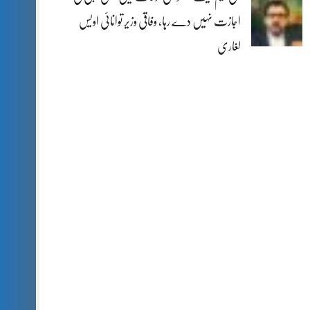
اجازت نہیں دے رہا، وفاقی وزیر توانائی اویس
لغاری