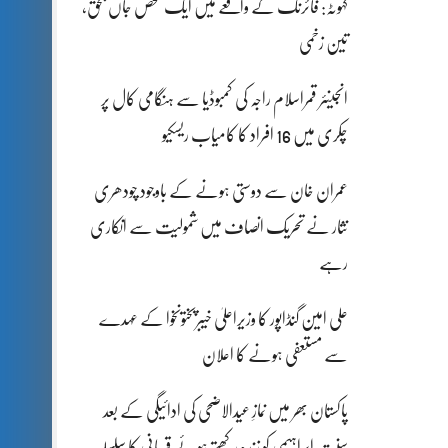
کہوٹہ: فائرنگ کے واقعے میں ایک شخص جاں بحق،
تین زخمی
انجینئر قمراسلام راجہ کی کمبوڈیا سے ہنگامی کال پر
چکری میں 16 افراد کا کامیاب ریسکیو
عمران خان سے دوستی ہونے کے باوجود چودھری
نثار نے تحریک انصاف میں شمولیت سے انکاری
رہے
علی امین گنڈاپور کا وزیراعلیٰ خیبرپختونخوا کے عہدے
سے مستعفی ہونے کا اعلان
پاکستان بھر میں نمازِ عیدالاضحی کی ادائیگی کے بعد
سنتِ ابراہیمی کو زندہ رکھتے ہوئے قربانی کا سلسلہ