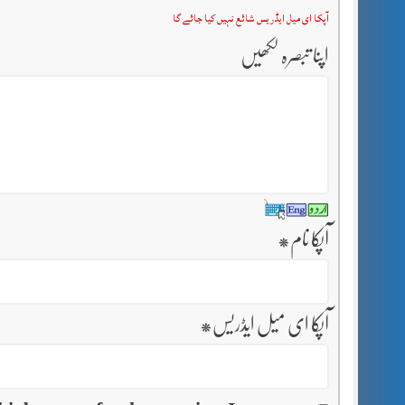
آپکا ای میل ایڈریس شائع نہیں کیا جائے گا
اپنا تبصرہ لکھیں
آپکا نام
*
آپکا ای میل ایڈریس
*