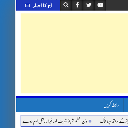
آج کا اخبار
رابطہ کریں
اتھ سپردِ خاک
وزیر اعظم شہباز شریف اور فیلڈ مارشل اہم دورے پر سعودی عرب روانہ