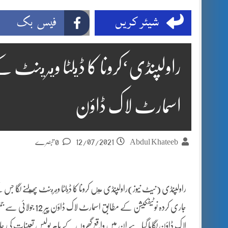
شیئر کریں
فیس بک
اسمارٹ لاک ڈاؤن
12/07/2021
Abdul Khateeb
0 تبصرے
لاک ڈاؤن لگایا گیا ہے ان میں واقع گھروں کے باہر پولیس تعینات ک