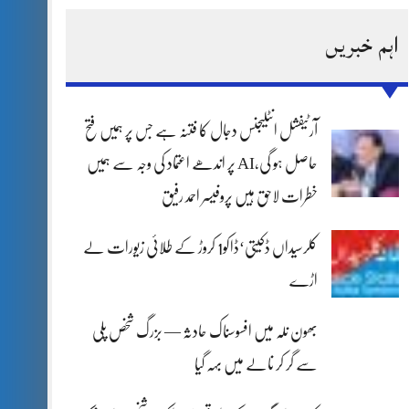
اہم خبریں
آرٹیفشل انٹلیجنس دجال کا فتنہ ہے جس پر ہمیں فتح
حاصل ہو گی،AI پر اندھے اعتماد کی وجہ سے ہمیں
خطرات لاحق ہیں پروفیسر احمد رفیق
کلرسیداں ڈکیتی‘ڈاکو1 کروڑ کے طلائی زیورات لے
اڑے
بھون نلہ میں افسوسناک حادثہ — بزرگ شخص پلی
سے گر کر نالے میں بہہ گیا