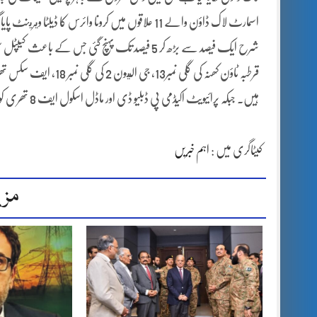
ہیں۔ جبکہ پرائیویٹ اکیڈمی پی ڈبلیو ڈی اور ماڈل اسکول ایف 8 تھری کو بھی سیل کرنے کا فیصلہ کیا گیا
کیٹاگری میں :
اہم خبریں
مزی