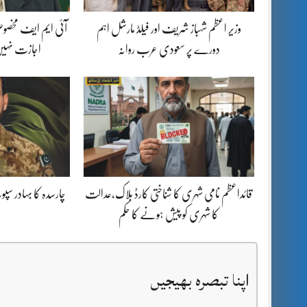
وزیر اعظم شہباز شریف اور فیلڈ مارشل اہم
آئی ایم ایف مخصوص
دورے پر سعودی عرب روانہ
اجازت نہیں
قائداعظم نامی شہری کا شناختی کارڈ بلاک،عدالت
چارسدہ کا بہادر س
کا شہری کو پیش ہونے کا حکم
اپنا تبصرہ بھیجیں