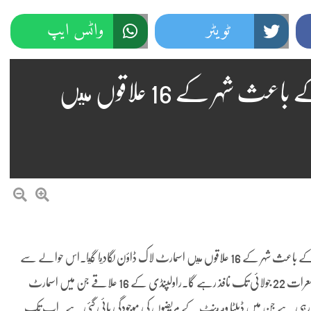
ٹویٹر
واٹس ایپ
راولپنڈی‘کرونا کا ڈيلٹا ويرينٹ کے باعث شہر کے 16 علاقوں ميں
راولپنڈی (نیٹ نیوز)راولپنڈی ميں کرونا کا ڈيلٹا ويرينٹ پھيلنے لگا جس کے باعث شہر کے 16 علاقوں ميں اسمارٹ لاک ڈاؤن لگاديا گيا۔اس حوالے سے
جاری کردہ نوٹیفکیشن کے مطابق اسمارٹ لاک ڈاؤن پیر 12 جولائی سے جمعرات 22 جولائی تک نافذ رہے گا۔راولپنڈی کے 16 علاقے جن میں اسمارٹ
ی جارہی ہے جن میں ڈیلٹا ويرينٹ کے مریضوں کی موجودگی پائی گئی ہے۔اب تک