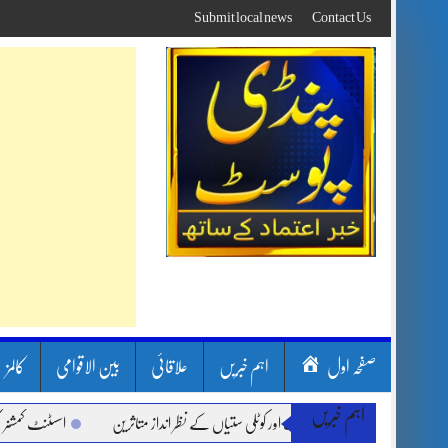
Skip
Submit local news
Contact Us
to
content
صفحہ اول
اہم خبریں
علاقائی
بین الاقوامی
کالمز
اہم خبریں
ن بارشیں، لینڈ سلائیڈنگ اور کوٹلی ستیاں کے نظر انداز متاثرین
اسسٹنٹ کمشنر کلرسید