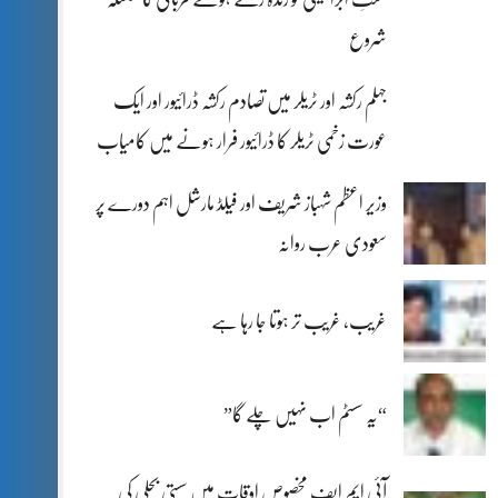
شروع
جہلم رکشہ اور ٹریلر میں تصادم رکشہ ڈرائیور اور ایک
عورت زخمی ٹریلر کا ڈرائیور فرار ہونے میں کامیاب
وزیر اعظم شہباز شریف اور فیلڈ مارشل اہم دورے پر
سعودی عرب روانہ
غریب، غریب تر ہوتا جا رہا ہے
“یہ سسٹم اب نہیں چلے گا”
آئی ایم ایف مخصوص اوقات میں سستی بجلی کی