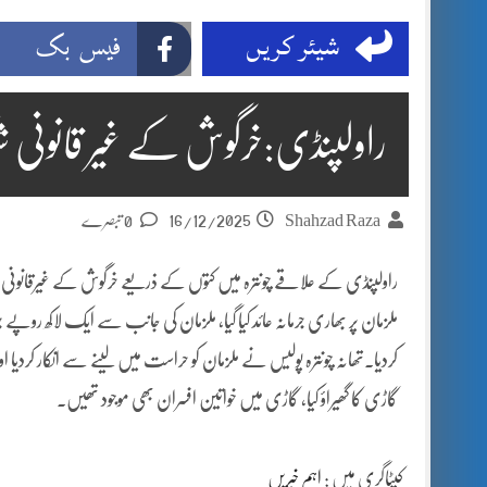
شیئر کریں
فیس بک
راولپنڈی:خرگوش کے غیر قانونی شکار پر 19 افراد
16/12/2025
Shahzad Raza
0 تبصرے
ملزمان پر بھاری جرمانہ عائد کیا گیا، ملزمان کی جانب سے ایک لاکھ روپے ج
کردیا۔تھانہ چونترہ پولیس نے ملزمان کو حراست میں لینے سے انکار کردیا 
گاڑی کا گھیراؤ کیا، گاڑی میں خواتین افسران بھی موجود تھیں۔
کیٹاگری میں :
اہم خبریں