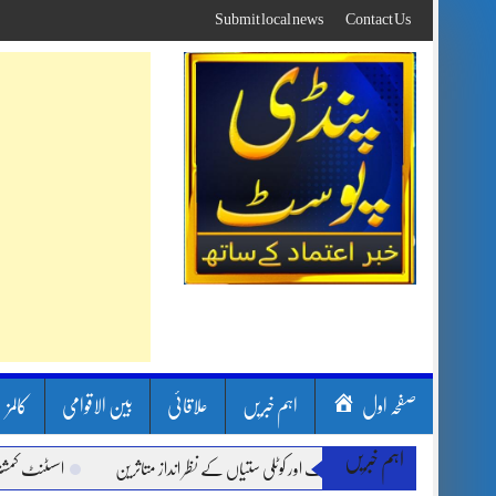
Skip
Submit local news
Contact Us
to
content
صفحہ اول
اہم خبریں
علاقائی
بین الاقوامی
کالمز
اہم خبریں
 سون بارشیں، لینڈ سلائیڈنگ اور کوٹلی ستیاں کے نظر انداز متاثرین
اسسٹنٹ کمشنر کلرس