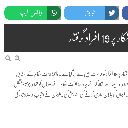
ٹویٹر
واٹس ایپ
 گرفتار
راولپنڈی کے علاقے چونترہ میں کتوں کے ذریعے خرگوش کے غیرقانونی شکار پر 19 افراد کو حراست میں لے لیا گیا ہے۔ وائلڈ لائف حکام کے مطابق
رمانہ دینے سے انکار کرنے پر وائلڈ لائف حکام نے ملزمان کو تھانہ چونترہ منتقل
اور ملزمان کو چالان جاری کرنے کی سفارش کی۔ملزمان نے پنجاب وائلڈ رینجرز کی