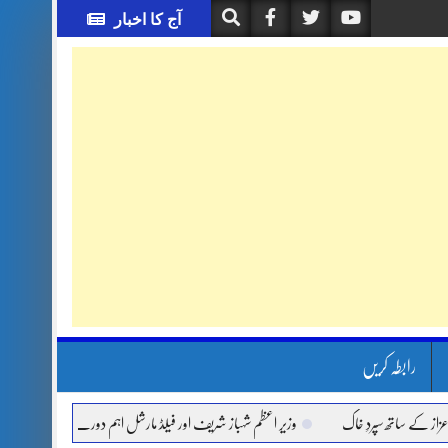
آج کا اخبار
رابطہ کریں
 ساتھ سپردِ خاک
وزیر اعظم شہباز شریف اور فیلڈ مارشل اہم دورے پر سعودی عرب روانہ