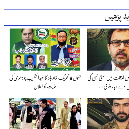
د پڑھیں
 اوقات میں سستی بجلی کی
جموں 6 تحریک شاد باد کا عبدالخطیب چودھری کی
 دے رہا، وفاقی…
حمایت کا اعلان