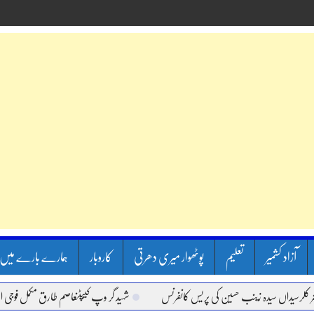
آزاد کشمیر
تعلیم
پوٹھوار میری دھرتی
کاروبار
ہمارے بارے میں
یداں سیدہ زینب حسین کی پریس کانفرنس
شہید گر وپ کیپٹنعاصم طارق مکمل فوجی اعزاز کے