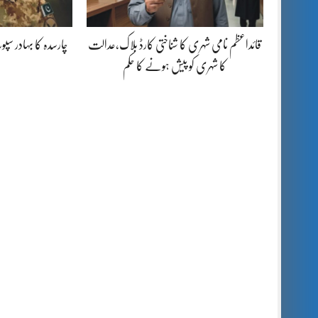
قائداعظم نامی شہری کا شناختی کارڈ بلاک،عدالت
چارسدہ کا بہادر س
کا شہری کو پیش ہونے کا حکم