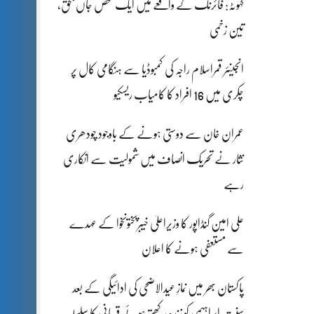
کہوٹہ: فائرنگ کے واقعے میں ایک شخص جاں بحق،
تین زخمی
انجینئر قمراسلام راجہ کی کمبوڈیا سے ہنگامی کال پر
چکری میں 16 افراد کا کامیاب ریسکیو
عمران خان سے دوستی ہونے کے باوجود چودھری
نثار نے تحریک انصاف میں شمولیت سے انکاری
رہے
علی امین گنڈاپور کا وزیراعلیٰ خیبرپختونخوا کے عہدے
سے مستعفی ہونے کا اعلان
پاکستان بھر میں نمازِ عیدالاضحی کی ادائیگی کے بعد
سنتِ ابراہیمی کو زندہ رکھتے ہوئے قربانی کا سلسلہ