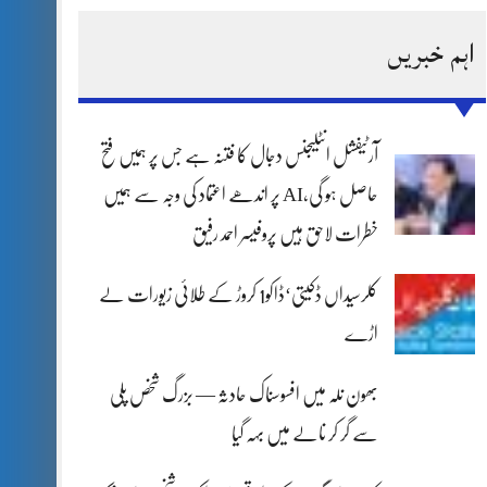
اہم خبریں
آرٹیفشل انٹلیجنس دجال کا فتنہ ہے جس پر ہمیں فتح
حاصل ہو گی،AI پر اندھے اعتماد کی وجہ سے ہمیں
خطرات لاحق ہیں پروفیسر احمد رفیق
کلرسیداں ڈکیتی‘ڈاکو1 کروڑ کے طلائی زیورات لے
اڑے
بھون نلہ میں افسوسناک حادثہ — بزرگ شخص پلی
سے گر کر نالے میں بہہ گیا