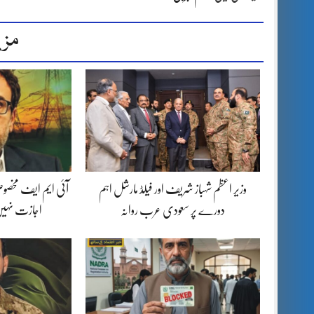
مزی
وزیر اعظم شہباز شریف اور فیلڈ مارشل اہم
آئی ایم ایف مخصوص
دورے پر سعودی عرب روانہ
اجازت نہیں