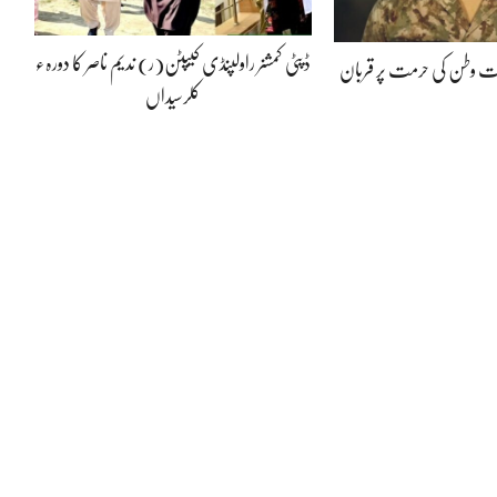
ڈپٹی کمشنر راولپنڈی کیپٹن(ر) ندیم ناصر کا دورہء
پوت وطن کی حرمت پر قربان
کلرسیداں