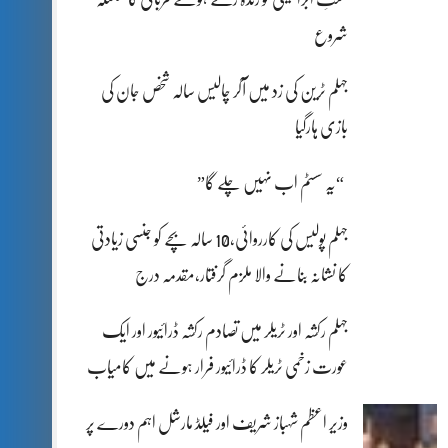
شروع
جہلم ٹرین کی زد میں آکر چالیس سالہ شخص جان کی
بازی ہارگیا
“یہ سسٹم اب نہیں چلے گا”
جہلم پولیس کی کارروائی،10 سالہ بچے کو جنسی زیادتی
کا نشانہ بنانے والا ملزم گرفتار،مقدمہ درج
جہلم رکشہ اور ٹریلر میں تصادم رکشہ ڈرائیور اور ایک
عورت زخمی ٹریلر کا ڈرائیور فرار ہونے میں کامیاب
وزیر اعظم شہباز شریف اور فیلڈ مارشل اہم دورے پر