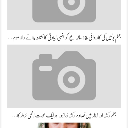
جہلم پولیس کی کارروائی،10 سالہ بچے کو جنسی زیادتی کا نشانہ بنانے والا ملزم…
جہلم رکشہ اور ٹریلر میں تصادم رکشہ ڈرائیور اور ایک عورت زخمی ٹریلر کا…