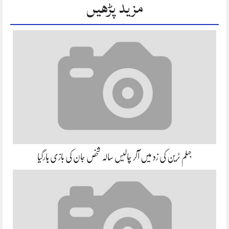
مزید پڑھیں
جہلم ٹرین کی زد میں آکر چالیس سالہ شخص جان کی بازی ہارگیا