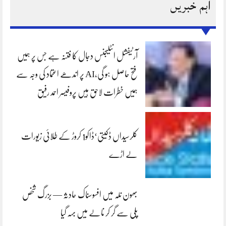
اہم خبریں
آرٹیفشل انٹلیجنس دجال کا فتنہ ہے جس پر ہمیں
فتح حاصل ہو گی،AI پر اندھے اعتماد کی وجہ سے
ہمیں خطرات لاحق ہیں پروفیسر احمد رفیق
کلرسیداں ڈکیتی‘ڈاکو1 کروڑ کے طلائی زیورات
لے اڑے
بھون نلہ میں افسوسناک حادثہ — بزرگ شخص
پلی سے گر کر نالے میں بہہ گیا