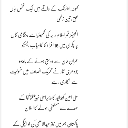
کہوٹہ: فائرنگ کے واقعے میں ایک شخص جاں
بحق، تین زخمی
انجینئر قمراسلام راجہ کی کمبوڈیا سے ہنگامی کال
پر چکری میں 16 افراد کا کامیاب ریسکیو
عمران خان سے دوستی ہونے کے باوجود
چودھری نثار نے تحریک انصاف میں شمولیت
سے انکاری رہے
علی امین گنڈاپور کا وزیراعلیٰ خیبرپختونخوا کے
عہدے سے مستعفی ہونے کا اعلان
پاکستان بھر میں نمازِ عیدالاضحی کی ادائیگی کے