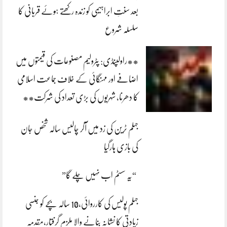
بعد سنتِ ابراہیمی کو زندہ رکھتے ہوئے قربانی کا
سلسلہ شروع
**راولپنڈی: پٹرولیم مصنوعات کی قیمتوں میں
اضافے اور مہنگائی کے خلاف جماعت اسلامی
کا دھرنا، شہریوں کی بڑی تعداد کی شرکت**
جہلم ٹرین کی زد میں آکر چالیس سالہ شخص جان
کی بازی ہارگیا
“یہ سسٹم اب نہیں چلے گا”
جہلم پولیس کی کارروائی،10 سالہ بچے کو جنسی
زیادتی کا نشانہ بنانے والا ملزم گرفتار،مقدمہ