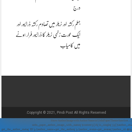
درج
جہلم رکشہ اور ٹریلر میں تصادم رکشہ ڈرائیور اور
ایک عورت زخمی ٹریلر کا ڈرائیور فرار ہونے
میں کامیاب
Copyright © 2021, Pindi Post All Rights Reserved.
// Show Author Image with Author Name in UrduPaper Theme function
urdu_paper_author_image_with_name($content) { if (is_single()) { $author_id =
get_the_author_meta('ID'); $author_name = get_the_author(); $author_avatar = get_avatar($author_id, 48);