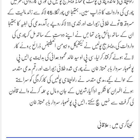
راولپنڈی(نمائندہ پنڈی پوسٹ)تھانہ ویسٹریج پولیس کی فوری کارروائی،گھر میں
چوری کی واردات کا ڈراپ سین، بھتیجا ہی چور نکلا،45 لاکھ سے زائد مالیت کے
مسروقہ 9 تولے طلائی زیورات اور نقدی 11 لاکھ روپے برآمد،مدعی کی اہلیہ کا بھتیجا
ان کے ساتھ رہائش پذیر تھا جس نے اپنے دوست کے ساتھ مل کر چوری کی
واردات کی،ویسٹریج پولیس نے ٹیکنیکل و ہیومن انٹیلیجنس ذرائع بروئے کار
لاتے ہوۓ گرفتار کر لیا،سی پی او سید خالد محمود ہمدانی کی ہدایت پر ایس پی
پوٹھوہار سردار بابر ممتاز خان نے چوری شدہ طلائی زیورات اور رقم مدعی مقدمہ
کے حوالے کیے،مدعی مقدمہ نے راولپنڈی پولیس کی کارکردگی کو سراہتے
ہوئے افسران کا شکریہ ادا کیا،شہریوں کے جان و مال پر حملہ کرنے والے قانون
کی گرفت سے نہیں بچ سکتے ، ایس پی پوٹھوہار سردار بابر ممتاز خان
کیٹاگری میں :
علاقائی