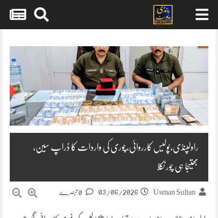
Skip
to
content
راولپنڈی،پولیس کارروائی،چوری کی واردات کا ڈراپ سین،
بھتیجا ہی چور نکلا
03/06/2026
Usman Sultan
0 تبصرے