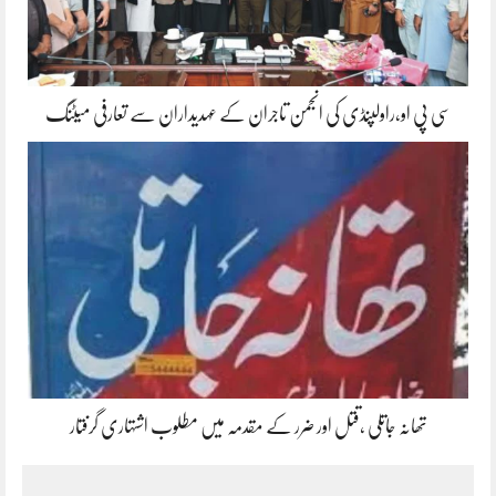
سی پی او،راولپنڈی کی انجمن تاجران کے عہدیداران سے تعارفی میٹنگ
تھانہ جاتلی ،قتل اور ضرر کے مقدمہ میں مطلوب اشتہاری گرفتار