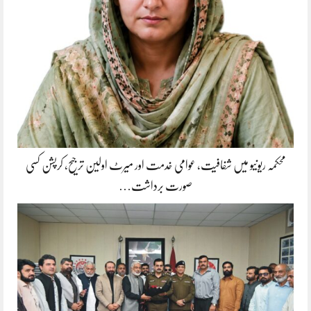
محکمہ ریونیو میں شفافیت، عوامی خدمت اور میرٹ اولین ترجیح، کرپشن کسی
صورت برداشت…