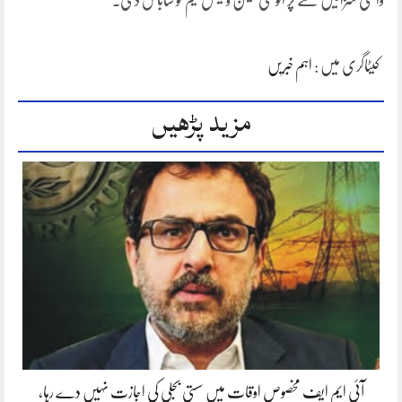
واقعی سزائیں ملنے پر انوسٹی گیشن ولیگل ٹیم کو شاباش دی۔
کیٹاگری میں :
اہم خبریں
مزید پڑھیں
آئی ایم ایف مخصوص اوقات میں سستی بجلی کی اجازت نہیں دے رہا،