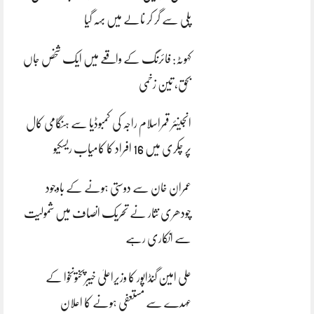
پلی سے گر کر نالے میں بہہ گیا
کہوٹہ: فائرنگ کے واقعے میں ایک شخص جاں
بحق، تین زخمی
انجینئر قمراسلام راجہ کی کمبوڈیا سے ہنگامی کال
پر چکری میں 16 افراد کا کامیاب ریسکیو
عمران خان سے دوستی ہونے کے باوجود
چودھری نثار نے تحریک انصاف میں شمولیت
سے انکاری رہے
علی امین گنڈاپور کا وزیراعلیٰ خیبرپختونخوا کے
عہدے سے مستعفی ہونے کا اعلان