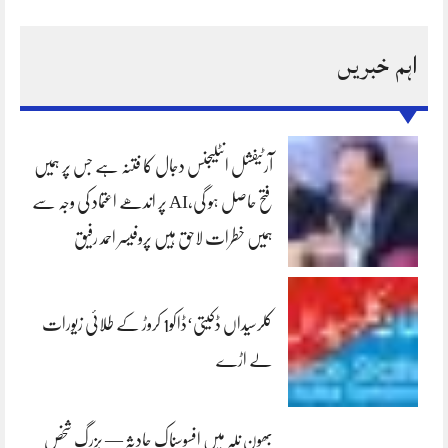
اہم خبریں
آرٹیفشل انٹلیجنس دجال کا فتنہ ہے جس پر ہمیں
فتح حاصل ہو گی،AI پر اندھے اعتماد کی وجہ سے
ہمیں خطرات لاحق ہیں پروفیسر احمد رفیق
کلرسیداں ڈکیتی‘ڈاکو1 کروڑ کے طلائی زیورات
لے اڑے
بھون نلہ میں افسوسناک حادثہ — بزرگ شخص