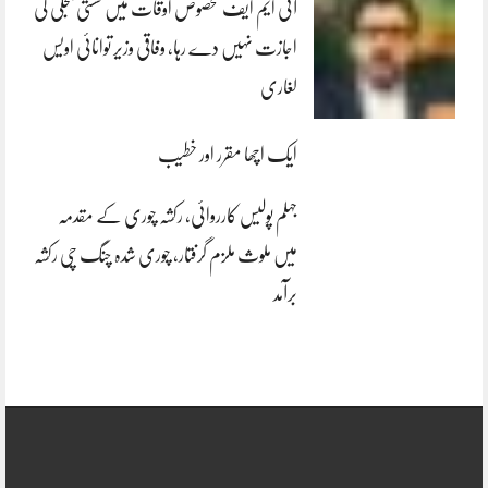
آئی ایم ایف مخصوص اوقات میں سستی بجلی کی
اجازت نہیں دے رہا، وفاقی وزیر توانائی اویس
لغاری
ایک اچھا مقرر اور خطیب
جہلم پولیس کارروائی، رکشہ چوری کے مقدمہ
میں ملوث ملزم گرفتار، چوری شدہ چنگ چی رکشہ
برآمد