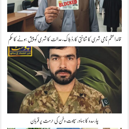
قائداعظم نامی شہری کا شناختی کارڈ بلاک،عدالت کا شہری کو پیش ہونے کا حکم
چارسدہ کا بہادر سپوت وطن کی حرمت پر قربان