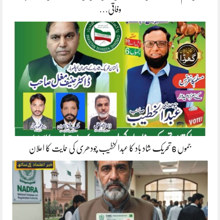
وفاقی…
جموں 6 تحریک شاد باد کا عبدالخطیب چودھری کی حمایت کا اعلان