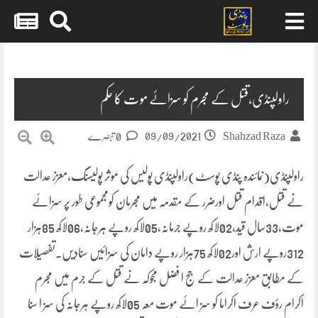
Skip
to
content
راولپنڈی،قتل کے مجرم کو سزائے موت کا حکم
09/09/2021
Shahzad Raza
0 تبصرے
راولپنڈی(نمائندہ پنڈی پوسٹ)راولپنڈی پولیس کی موثر پولیسنگ،معزز عدالت
نے قتل،اقدام قتل اورضرر کے مقدمہ میں مجرمان کومجموعی طور پر سزائے
موت،33سال قید،02لاکھ روپے جرمانہ،05لاکھ روپے ہرجانہ،06لاکھ 85ہزار
312روپے ارش اور02لاکھ 75ہزار روپے دامان کی سزائیں سنادیں۔تفصیلات
کے مطابق معزز عدالت کے جج ا فضل مجوکہ نے قتل کے جرم میں مجرم
اکرام رؤف عرف اکراما کو سز ائے موت معہ 05لاکھ روپے ہرجانہ کی سز ا سنا