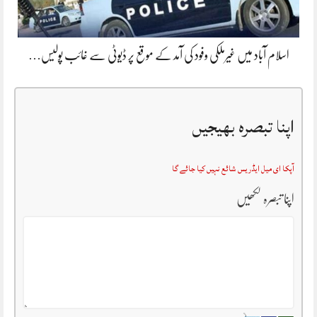
اسلام آباد میں غیرملکی وفود کی آمد کے موقع پر ڈیوٹی سے غائب پولیس…
اپنا تبصرہ بھیجیں
آپکا ای میل ایڈریس شائع نہیں کیا جائے گا
اپنا تبصرہ لکھیں