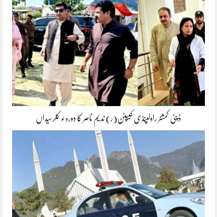
ڈپٹی کمشنر راولپنڈی کیپٹن(ر) ندیم ناصر کا دورہء کلرسیداں