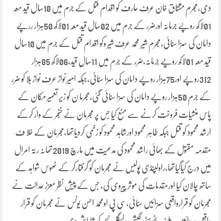
دی،مجرم مشتاق خان عرف عارف کو اقدام قتل کے جرم میں 10سال قید معہ
01لاکھ روپے جرمانہ اورضرر کے جرم میں 02سال قید معہ 01لاکھ 50ہزار ررپے
دامان کی سزا سنائی،مجرم شیر محمد عرف شیر وکو اقدام قتل کے جرم میں 10سال
قید معہ 01لاکھ روپے جرمانہ،ضرر کے جرم میں 11سال قید،06لاکھ 85ہزار
312روپے اور75ہزار روپے دامان کی سزا سنائی،جبکہ امیر نواز عرف نواز بلا کو ضرر
کے جرم 50ہزار روپے دامان کی سزا سنائی گئی،مجرما ن کو زیر تعمیر مکان کے
پاس منشیات فروخت کرنے سے منع کیا جس پر مجرمان نے خنجر کے وار کرکے
ارشد محمود کو قتل جبکہ طاہر محمود اورشاہد محمود کو زخمی کردیاتھا،مجرمان کے خلا ف
مقدمہ مقتول کے بھائی راشد محمود کی مدعیت میں مارچ 2019تھانہ رتہ امرال
میں درج کیاگیاتھا،راولپنڈی پولیس نے مجرمان کو گرفتارکر کے ٹھوس شواہد کے
ساتھ چالان کیا اورمقدمات کی موثر پیروی کی، جس کے پیش نظر معزز عدالت نے
مجرمان کو قرارواقعی سزائیں سنائی،سی پی اومحمد احسن یونس نے مجرمان کو قرار