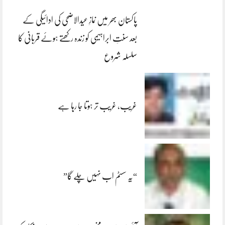
پاکستان بھر میں نمازِ عیدالاضحی کی ادائیگی کے
بعد سنتِ ابراہیمی کو زندہ رکھتے ہوئے قربانی کا
سلسلہ شروع
غریب، غریب تر ہوتا جا رہا ہے
“یہ سسٹم اب نہیں چلے گا”