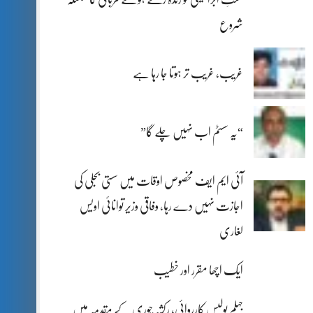
شروع
غریب، غریب تر ہوتا جا رہا ہے
“یہ سسٹم اب نہیں چلے گا”
آئی ایم ایف مخصوص اوقات میں سستی بجلی کی
اجازت نہیں دے رہا، وفاقی وزیر توانائی اویس
لغاری
ایک اچھا مقرر اور خطیب
جہلم پولیس کارروائی، رکشہ چوری کے مقدمہ میں