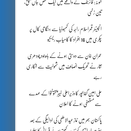
کہوٹہ: فائرنگ کے واقعے میں ایک شخص جاں بحق،
تین زخمی
انجینئر قمراسلام راجہ کی کمبوڈیا سے ہنگامی کال پر
چکری میں 16 افراد کا کامیاب ریسکیو
عمران خان سے دوستی ہونے کے باوجود چودھری
نثار نے تحریک انصاف میں شمولیت سے انکاری
رہے
علی امین گنڈاپور کا وزیراعلیٰ خیبرپختونخوا کے عہدے
سے مستعفی ہونے کا اعلان
پاکستان بھر میں نمازِ عیدالاضحی کی ادائیگی کے بعد
سنتِ ابراہیمی کو زندہ رکھتے ہوئے قربانی کا سلسلہ