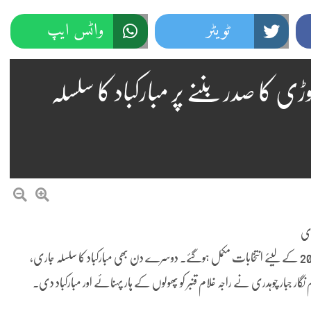
ٹویٹر
واٹس ایپ
ڑی کا صدر بننے پر مبارکباد کا سلسلہ
ری
چوکپنڈوڑی (نمائندہ پنڈی پوسٹ) پریس کلب چوکپنڈوڑی کے سال 2026 کے لیئے انتخابات مکمل ہوگئے۔ دوسرے دن بھی مبارکباد کا سلسلہ جاری،
 نگار جبار چوہدری نے راجہ غلام قنبر کو پھولوں کے ہار پہنائے اور مبارکباد دی۔