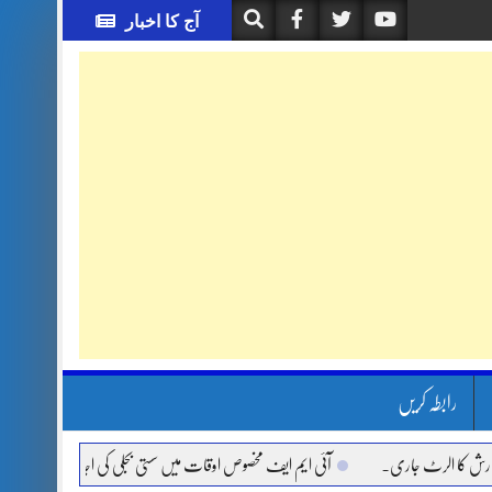
آج کا اخبار
رابطہ کریں
ا الرٹ جاری.
آئی ایم ایف مخصوص اوقات میں سستی بجلی کی اجازت نہیں دے رہا، وفاقی