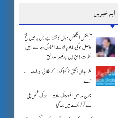
اہم خبریں
آرٹیفشل انٹلیجنس دجال کا فتنہ ہے جس پر ہمیں فتح
حاصل ہو گی،AI پر اندھے اعتماد کی وجہ سے ہمیں
خطرات لاحق ہیں پروفیسر احمد رفیق
کلرسیداں ڈکیتی‘ڈاکو1 کروڑ کے طلائی زیورات لے
اڑے
بھون نلہ میں افسوسناک حادثہ — بزرگ شخص پلی
سے گر کر نالے میں بہہ گیا