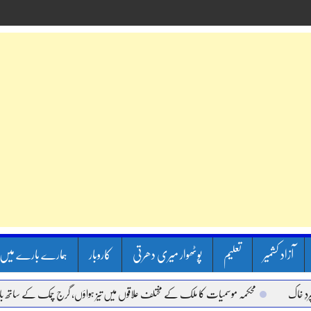
آزاد کشمیر
تعلیم
پوٹھوار میری دھرتی
کاروبار
ہمارے بارے میں
محکمہ موسمیات کا ملک کے مختلف علاقوں میں تیز ہواؤں، گرج چمک کے ساتھ بارش ک