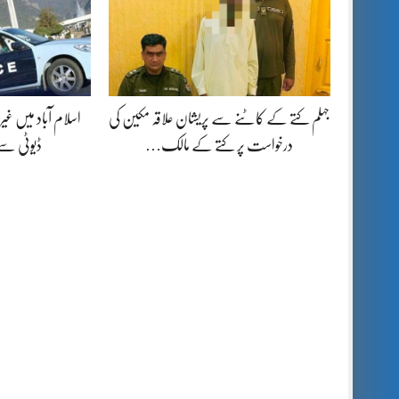
جہلم کتے کے کاٹنے سے پریشان علاقہ مکین کی
اسلام آباد میں غیرم
درخواست پر کتے کے مالک…
ڈیوٹی س