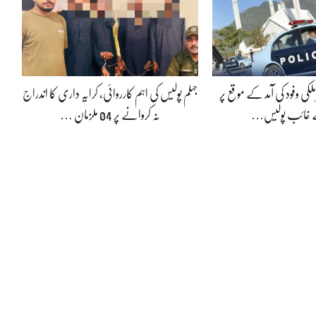
لکی وفود کی آمد کے موقع پر
جہلم پولیس کی اہم کارروائی، کرایہ داری کا اندراج
ے غائب پولیس…
نہ کروانے پر 04 ملزمان …