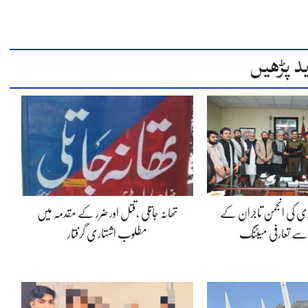
د پڑھیں
ڈی کی انجمن تاجران کے
تھانہ جاتلی ،قتل اور ضرر کے مقدمہ میں
 سے تعارفی میٹنگ
مطلوب اشتہاری گرفتار