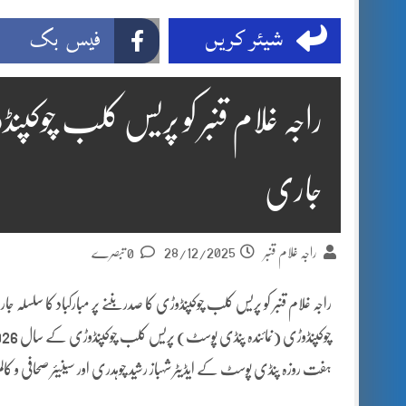
شیئر کریں
فیس بک
راجہ غلام قنبر کو پریس کلب چوکپنڈو
جاری
28/12/2025
راجہ غلام قنبر
0 تبصرے
راجہ غلام قنبر کو پریس کلب چوکپنڈوڑی کا صدر بننے پر مبارکباد کا سلسلہ جا
ہفت روزہ پنڈی پوسٹ کے ایڈیٹر شہباز رشید چوہدری اور سینیئر صحافی و کالم