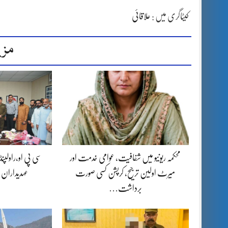
کیٹاگری میں :
علاقائی
مزی
محکمہ ریونیو میں شفافیت، عوامی خدمت اور
سی پی او،راولپن
میرٹ اولین ترجیح، کرپشن کسی صورت
عہدیداران
برداشت…