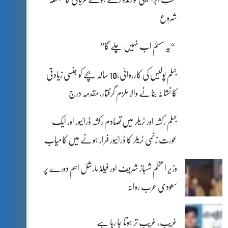
شروع
“یہ سسٹم اب نہیں چلے گا”
جہلم پولیس کی کارروائی،10 سالہ بچے کو جنسی زیادتی
کا نشانہ بنانے والا ملزم گرفتار،مقدمہ درج
جہلم رکشہ اور ٹریلر میں تصادم رکشہ ڈرائیور اور ایک
عورت زخمی ٹریلر کا ڈرائیور فرار ہونے میں کامیاب
وزیر اعظم شہباز شریف اور فیلڈ مارشل اہم دورے پر
سعودی عرب روانہ
غریب، غریب تر ہوتا جا رہا ہے