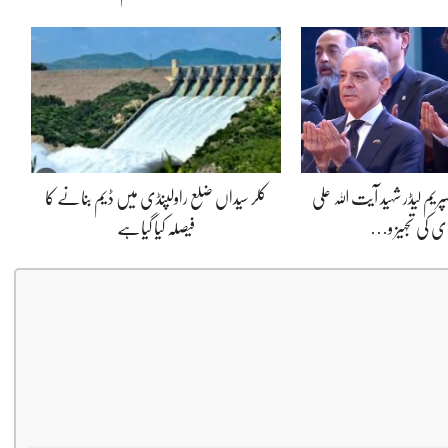
یم لیڈر شہید آیت اللہ علی
کلر سیداں ضلع راولپنڈی میں ڈیم بنانے کا
ای کی تجہیز و…
فیصلہ کیا گیاہے