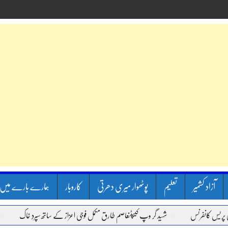
آزاد کشمیر
تعلیم
پوٹھوار میری دھرتی
کاروبار
ہمارے بارے میں
نفرنس
شہید گر وپ کیپٹنعاصم طارق مکمل فوجی اعزاز کے ساتھ سپردِ خاک
وزیر اعظ