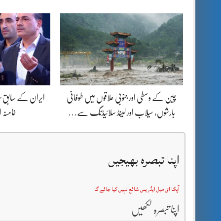
چین کے وسطی اور جنوبی علاقوں میں طوفانی
ایران کے سابق سپر
بارشوں، سیلاب اور لینڈ سلائیڈنگ سے…
خامنہ 
اپنا تبصرہ بھیجیں
آپکا ای میل ایڈریس شائع نہیں کیا جائے گا
اپنا تبصرہ لکھیں