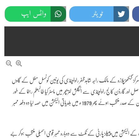
ٹویٹر
واٹس ایپ
مرکز گکھڑپلازہ کے مالک راجہ شاہدظفر راولپنڈی کی یونین کونسل مغل کے گاوں
ور گارڈن کالج راولپنڈی سے انگلش لٹریچر میں ماسٹر کیا طالبعلم رہنما کے طور
1966ء میں کالج یونین میں حصہ لیکر سیاست کا آغاز کیا1970 ء میں یونین کے صدر منتخب ہوئے پھر 1979ء میں بلدیاتی الیکشن میں حصہ لیا دو دفعہ ممبر
1 ء کے غیر جماعتی الیکشن میں پہلی دفعہ ممبر قومی اسمبلی اور 1988ء کے الیکشن میں پیپلز پارٹی کے ٹکٹ سے دوبارہ ممبر قومی اسمبلی منتخب ہوکر بے