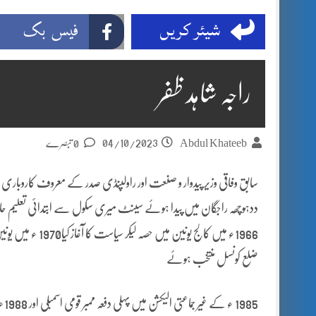
شیئر کریں
فیس بک
راجہ شاہد ظفر
04/10/2023
Abdul Khateeb
0 تبصرے
سابق وفاقی وزیر پیدوار و صنعت اور راولپنڈی صدر کے معروف کاروباری 
ددہوچھہ راجگان میں پیدا ہوئے سینٹ میری سکول سے ابتدائی تعلیم حاصل ا
ضلع کونسل منتخب ہوئے
985