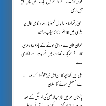
کہوٹہ: فائرنگ کے واقعے میں ایک شخص جاں بحق،
تین زخمی
انجینئر قمراسلام راجہ کی کمبوڈیا سے ہنگامی کال پر
چکری میں 16 افراد کا کامیاب ریسکیو
عمران خان سے دوستی ہونے کے باوجود چودھری
نثار نے تحریک انصاف میں شمولیت سے انکاری
رہے
علی امین گنڈاپور کا وزیراعلیٰ خیبرپختونخوا کے عہدے
سے مستعفی ہونے کا اعلان
پاکستان بھر میں نمازِ عیدالاضحی کی ادائیگی کے بعد
سنتِ ابراہیمی کو زندہ رکھتے ہوئے قربانی کا سلسلہ