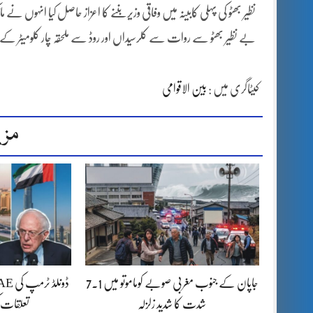
نظیر بھٹو کی پہلی کابینہ میں وفاقی وزیر بننے کا اعزاز حاصل کیا انہوں ن
بے نظیر بھٹو سے روات سے کلرسیداں اور روڈ سے ملحقہ چار کلومیٹر کے دی
کیٹاگری میں :
بین الاقوامی
مزی
جاپان کے جنوب مغربی صوبے کوماموتو میں 7.1
شدت کا شدید زلزلہ
تعلقات 