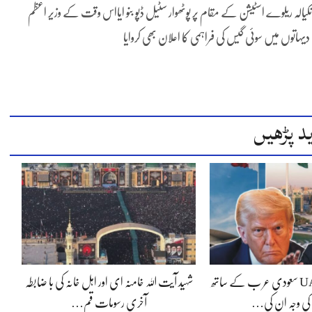
ے مانکیالہ ریلوے اسٹیشن کے مقام پر پوٹھوار سٹیل ڈپو بنو ایااس وقت کے وزیر اعظم
ہاتوں میں سوئی گیس کی فراہمی کا اعلان بھی کروایا
د پڑھیں
ڈونلڈ ٹرمپ کی UAE سعودی عر ب کے ساتھ
شہید آیت اللہ خامنہ ای اور اہل خانہ کی با ضابطہ
کی وجہ ان کی…
آخری رسومات قم…