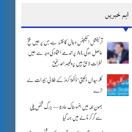
اہم خبریں
آرٹیفشل انٹلیجنس دجال کا فتنہ ہے جس پر ہمیں فتح
حاصل ہو گی،AI پر اندھے اعتماد کی وجہ سے ہمیں
خطرات لاحق ہیں پروفیسر احمد رفیق
کلرسیداں ڈکیتی‘ڈاکو1 کروڑ کے طلائی زیورات لے
اڑے
بھون نلہ میں افسوسناک حادثہ — بزرگ شخص پلی
سے گر کر نالے میں بہہ گیا