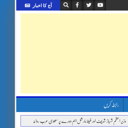
آج کا اخبار
رابطہ کریں
م شہباز شریف اور فیلڈ مارشل اہم دورے پر سعودی عرب روانہ
آئی ایم ایف مخصوص اوقات