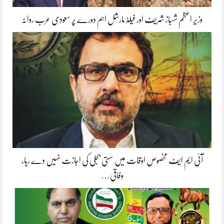
وزیر اعظم شہباز شریف اور فیلڈ مارشل اہم دورے پر سعودی عرب روانہ
آئی ایم ایف مخصوص اوقات میں سستی بجلی کی اجازت نہیں دے رہا،
وفاقی…