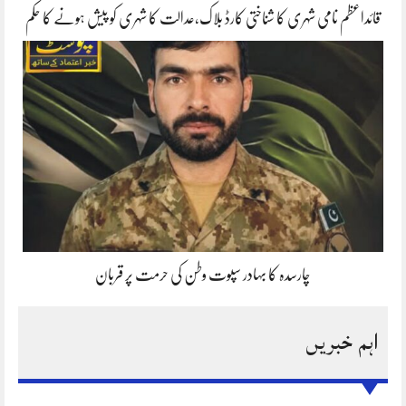
قائداعظم نامی شہری کا شناختی کارڈ بلاک،عدالت کا شہری کو پیش ہونے کا حکم
چارسدہ کا بہادر سپوت وطن کی حرمت پر قربان
اہم خبریں