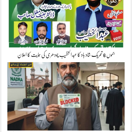
جموں 6 تحریک شاد باد کا عبدالخطیب چودھری کی حمایت کا اعلان