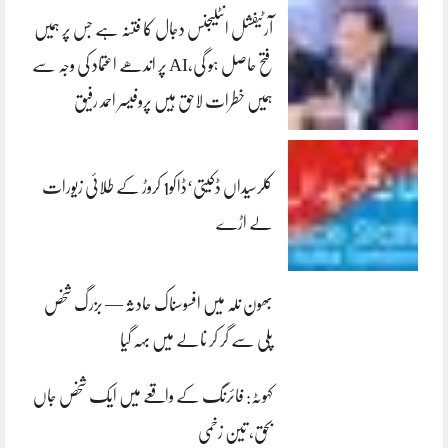
آرٹیفشل انٹلیجنس دجال کا فتنہ ہے جس پر ہمیں
فتح حاصل ہو گی،AI پر اندھے اعتماد کی وجہ سے
ہمیں خطرات لاحق ہیں پروفیسر احمد رفیق
کلرسیداں ڈکیتی‘ڈاکو1 کروڑ کے طلائی زیورات
لے اڑے
بھون نلہ میں افسوسناک حادثہ — بزرگ شخص
پلی سے گر کر نالے میں بہہ گیا
کہوٹہ: فائرنگ کے واقعے میں ایک شخص جاں
بحق، تین زخمی