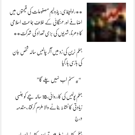
**راولپنڈی: پٹرولیم مصنوعات کی قیمتوں میں
اضافے اور مہنگائی کے خلاف جماعت اسلامی
کا دھرنا، شہریوں کی بڑی تعداد کی شرکت**
جہلم ٹرین کی زد میں آکر چالیس سالہ شخص جان
کی بازی ہارگیا
“یہ سسٹم اب نہیں چلے گا”
جہلم پولیس کی کارروائی،10 سالہ بچے کو جنسی
زیادتی کا نشانہ بنانے والا ملزم گرفتار،مقدمہ
درج