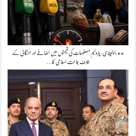
**راولپنڈی: پٹرولیم مصنوعات کی قیمتوں میں اضافے اور مہنگائی کے
خلاف جماعت اسلامی کا…