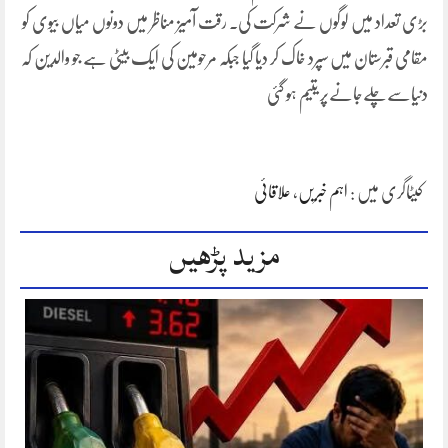
بڑی تعداد میں لوگوں نے شرکت کی۔ رقت آمیز مناظر میں دونوں میاں بیوی کو
مقامی قبرستان میں سپرد خاک کر دیا گیا جبکہ مرحومین کی ایک بیٹی ہے جو والدین کہ
دنیاسےچلےجانےپر یتیم ہو گئی
کیٹاگری میں :
اہم خبریں
،
علاقائی
مزید پڑھیں