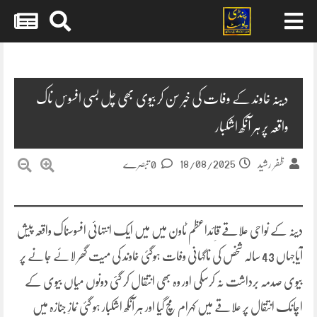
Skip
to
content
دینہ خاوند کے وفات کی خبر سن کر بیوی بھی چل بسی افسوس ناک
واقعہ پر ہر آنکھ اشکبار
18/08/2025
ظفر رشید
0 تبصرے
دینہ کے نواحی علاقے قاِئداعظم ٹاون میں میں ایک انتہائی افسوسناک واقعہ پیش
آیاجہاں 43 سالہ شخص کی ناگہانی وفات ہوگئی خاوند کی میت گھر لائے جانے پر
بیوی صدمہ برداشت نہ کرسکی اور وہ بھی انتقال کر گئی دونوں میاں بیوی کے
اچانک انتقال پر علاقے میں کہرام مچ گیا اور ہر آنکھ اشکبار ہو گئی نمازِ جنازہ میں