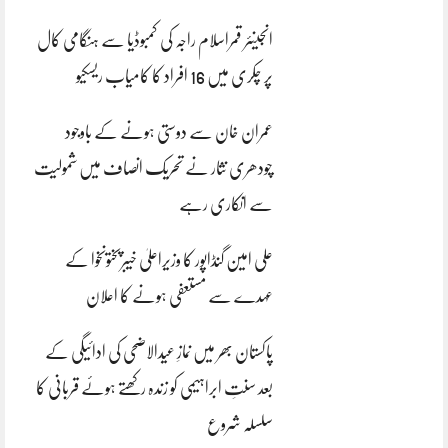
انجینئر قمراسلام راجہ کی کمبوڈیا سے ہنگامی کال
پر چکری میں 16 افراد کا کامیاب ریسکیو
عمران خان سے دوستی ہونے کے باوجود
چودھری نثار نے تحریک انصاف میں شمولیت
سے انکاری رہے
علی امین گنڈاپور کا وزیراعلیٰ خیبرپختونخوا کے
عہدے سے مستعفی ہونے کا اعلان
پاکستان بھر میں نمازِ عیدالاضحی کی ادائیگی کے
بعد سنتِ ابراہیمی کو زندہ رکھتے ہوئے قربانی کا
سلسلہ شروع