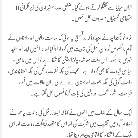
ازاں میڈیا سے گفتگو کرتے ہوئے کیا۔ضلعی صدر صغیر خان کی زیر نگرانی 11
انتظامی کمیٹیاں مصروف عمل تھیں۔
خرم نواز گنڈا پور نے مزید کہا کہ بدقسمتی یہ ہوئی کہ سیاست دانوں اور راہنماوں نے
قوم بالخصوص نوجوان نسل کی تربیت میں کردار ادا کیا اور نہ انہیں اچھا اور مفید
شہری بنا سکے۔ اس وقت معاشرہ پولوزائزیشن کا شکار ہے تو اس میں مذہبی و
سیاسی قیادت کا بھی کردار ہے۔ محبت کی جگہ نفرت، تحمل کی جگہ انتہا پسندی،
راست گوئی کی جگہ جھوٹ اور بہتان نے لے لی۔ ان حالات میں فہم،
فراست، علم، حکمت اور دلیل کی بات کرنا فضول عمل لگتا ہے۔
ایک سوال کے جواب میں انہوں نے کہا کہ فیلڈ مارشل کی دعوت پر ہم نے
اسلام آباد میں تقریب میں شرکت کی اور اس کا مقصد یگانگت، وحدت اور اس
ملک کے استحکام کا اجتماعی پیغام دینا تھا۔