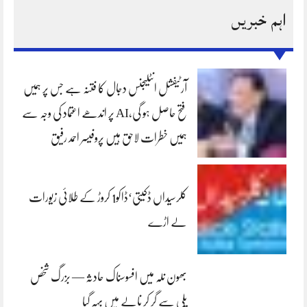
اہم خبریں
آرٹیفشل انٹلیجنس دجال کا فتنہ ہے جس پر ہمیں
فتح حاصل ہو گی،AI پر اندھے اعتماد کی وجہ سے
ہمیں خطرات لاحق ہیں پروفیسر احمد رفیق
کلرسیداں ڈکیتی‘ڈاکو1 کروڑ کے طلائی زیورات
لے اڑے
بھون نلہ میں افسوسناک حادثہ — بزرگ شخص
پلی سے گر کر نالے میں بہہ گیا