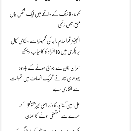
کہوٹہ: فائرنگ کے واقعے میں ایک شخص جاں
بحق، تین زخمی
انجینئر قمراسلام راجہ کی کمبوڈیا سے ہنگامی کال
پر چکری میں 16 افراد کا کامیاب ریسکیو
عمران خان سے دوستی ہونے کے باوجود
چودھری نثار نے تحریک انصاف میں شمولیت
سے انکاری رہے
علی امین گنڈاپور کا وزیراعلیٰ خیبرپختونخوا کے
عہدے سے مستعفی ہونے کا اعلان