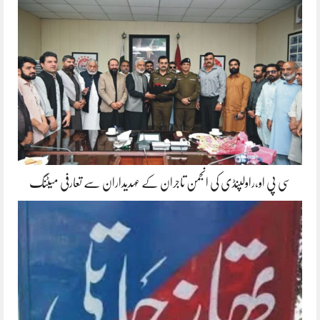
سی پی او،راولپنڈی کی انجمن تاجران کے عہدیداران سے تعارفی میٹنگ