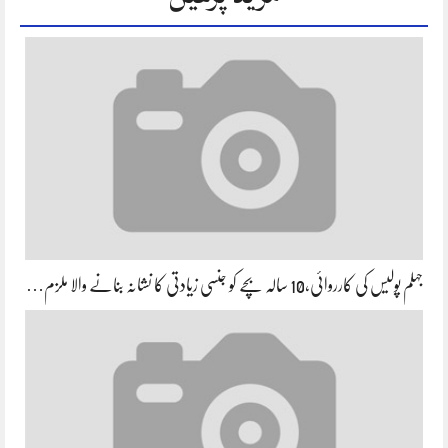
جہلم پولیس کی کارروائی،10 سالہ بچے کو جنسی زیادتی کا نشانہ بنانے والا ملزم…