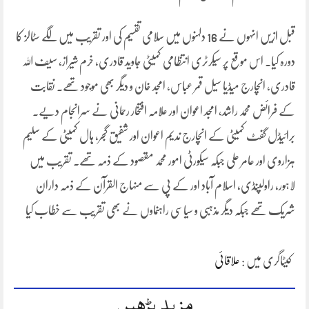
قبل ازیں انہوں نے 16 دلہنوں میں سلامی تقسیم کی اور تقریب میں لگے سٹالز کا
دورہ کیا۔ اس موقع پر سیکرٹری انتظامی کمیٹی جاوید قادری، خرم شیراز، سیف اللہ
قادری، انچارج میڈیا سیل قمر عباس، امجد خان و دیگر بھی موجود تھے۔ نقابت
کے فرائض محمد راشد، امجد اعوان اور علامہ افتخار رحمانی نے سرانجام دیے۔
برائیڈل گفٹ کمیٹی کے انچارج ندیم اعوان اور شفیق گجر، ہال کمیٹی کے سلیم
ہزاروی اور عامر علی جبکہ سیکورٹی امور محمد مقصود کے ذمہ تھے۔ تقریب میں
لاہور، راولپنڈی، اسلام آباد اور کے پی سے منہاج القرآن کے ذمہ داران
شریک تھے جبکہ دیگر مذہبی و سیاسی راہنماوں نے بھی تقریب سے خطاب کیا
کیٹاگری میں :
علاقائی
مزید پڑھیں