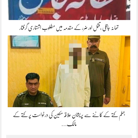
تھانہ جاتلی ،قتل اور ضرر کے مقدمہ میں مطلوب اشتہاری گرفتار
جہلم کتے کے کاٹنے سے پریشان علاقہ مکین کی درخواست پر کتے کے
مالک…