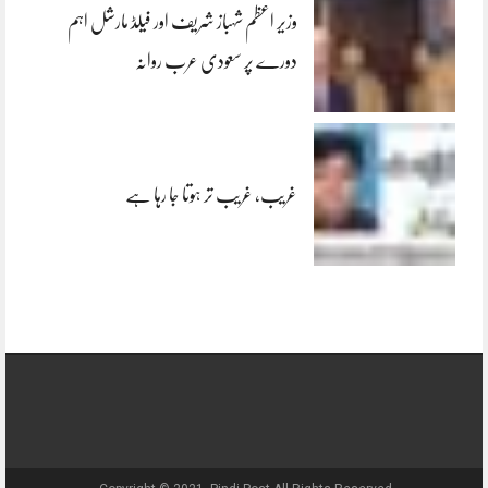
وزیر اعظم شہباز شریف اور فیلڈ مارشل اہم
دورے پر سعودی عرب روانہ
غریب، غریب تر ہوتا جا رہا ہے