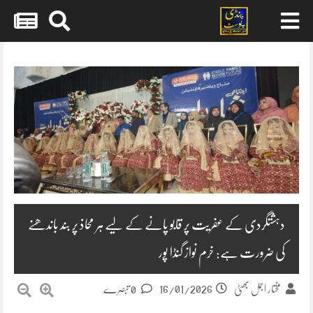
Skip
to
content
دہشتگردی کے عفریت پر قابو پانے کے لیے ہر محاذ پر بند باندھنے
کی ضرورت ہے: خرم نواز گنڈا پور
16/01/2026
مختار اجمل بھٹی
0 تبصرے