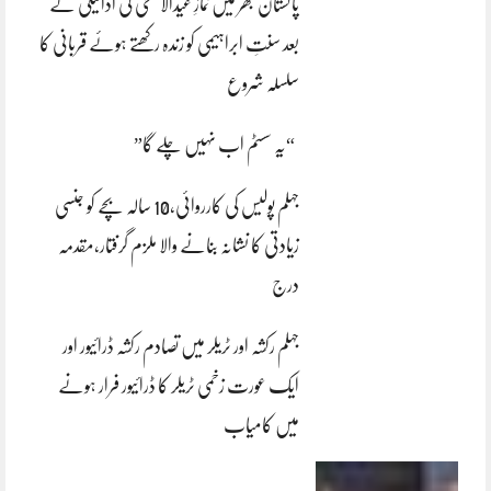
پاکستان بھر میں نمازِ عیدالاضحی کی ادائیگی کے
بعد سنتِ ابراہیمی کو زندہ رکھتے ہوئے قربانی کا
سلسلہ شروع
“یہ سسٹم اب نہیں چلے گا”
جہلم پولیس کی کارروائی،10 سالہ بچے کو جنسی
زیادتی کا نشانہ بنانے والا ملزم گرفتار،مقدمہ
درج
جہلم رکشہ اور ٹریلر میں تصادم رکشہ ڈرائیور اور
ایک عورت زخمی ٹریلر کا ڈرائیور فرار ہونے
میں کامیاب