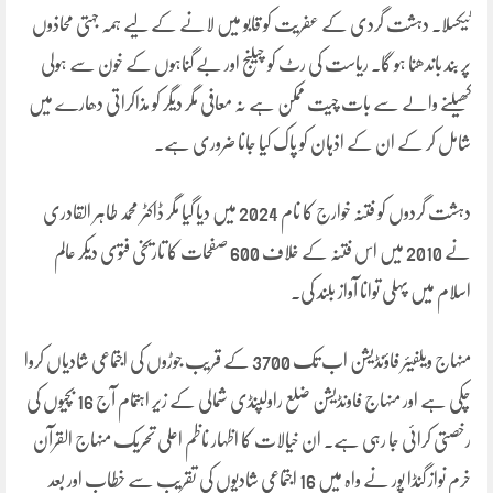
ٹیکسلا۔ دہشت گردی کے عفریت کو قابو میں لانے کے لیے ہمہ جہتی محاذوں
پر بند باندھنا ہو گا۔ ریاست کی رٹ کو چیلنج اور بے گناہوں کے خون سے ہولی
کھیلنے والے سے بات چیت ممکن ہے نہ معافی مگر دیگر کو مذاکراتی دھارے میں
شامل کر کے ان کے اذہان کو پاک کیا جانا ضروری ہے۔
دہشت گردوں کو فتنہ خوارج کا نام 2024 میں دیا گیا مگر ڈاکٹر محمد طاہر القادری
نے 2010 میں اس فتنہ کے خلاف 600 صفحات کا تاریخی فتوی دیکر عالم
اسلام میں پہلی توانا آواز بلند کی۔
منہاج ویلفیئر فاؤنڈیشن اب تک 3700 کے قریب جوڑوں کی اجتماعی شادیاں کروا
چکی ہے اور منہاج فاونڈیشن ضلع راولپنڈی شمالی کے زیر اہتمام آج 16 بچیوں کی
رخصتی کرائی جا رہی ہے۔ ان خیالات کا اظہار ناظم اعلی تحریک منہاج القرآن
خرم نواز گنڈا پور نے واہ میں 16 اجتماعی شادیوں کی تقریب سے خطاب اور بعد