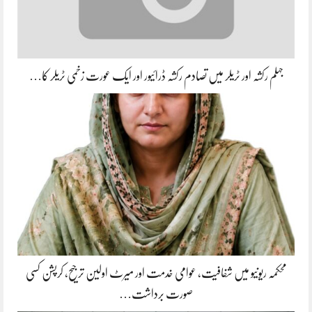
جہلم رکشہ اور ٹریلر میں تصادم رکشہ ڈرائیور اور ایک عورت زخمی ٹریلر کا…
محکمہ ریونیو میں شفافیت، عوامی خدمت اور میرٹ اولین ترجیح، کرپشن کسی
صورت برداشت…