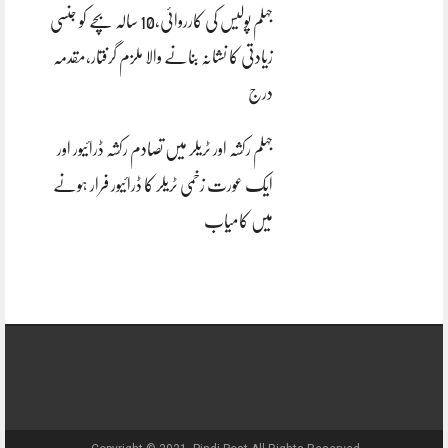
جہلم پولیس کی کارروائی،10 سالہ بچے کو جنسی
زیادتی کا نشانہ بنانے والا ملزم گرفتار،مقدمہ
درج
جہلم رکشہ اور ٹریلر میں تصادم رکشہ ڈرائیور اور
ایک عورت زخمی ٹریلر کا ڈرائیور فرار ہونے
میں کامیاب