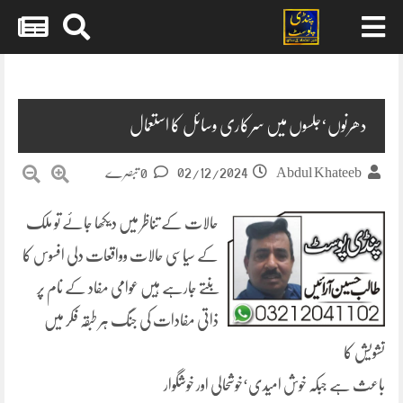
Skip
to
content
دھرنوں‘جلسوں میں سرکاری وسائل کا استعمال
02/12/2024
Abdul Khateeb
0 تبصرے
حالات کے تناظر میں دیکھا جائے تو ملک
کے سیاسی حالات وواقعات دلی افسوس کا
بنتے جارہے ہیں عوامی مفاد کے نام پر
ذاتی مفادات کی جنگ ہر طبقہ فکر میں
تشویش کا
باعث ہے جبکہ خوش امیدی‘خوشحالی اور خوشگوار