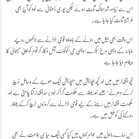
اس سے زیادہ شرمناک ثابت ہوئے لیکن پوری ڈھٹائی سے خود کو آج بھی
فرشتہ ثابت کیا جارہا ہے۔
اس وقت بھی جیل میں ہونے کے باوجود قومی خزانے سے لاکھوں روپے
ماہانہ کے دیسی مرغ‘ بکرے‘ دیسی ھی‘کوکونٹ آئل ڈکار کر قوم کو اپنی مسیحائی کا
پیغام دیا جارہا ہے
کچھ اقتدار میں ہیں اور کچھ اپوزیشن میں‘اپوزیشن ایک صوبے کے وسائل خرچ
کرکے دھرنے‘ جلسے اور یلغار سے حکومت گرا کر خود برسراقتدار آنا چاہتی ہے اور
حکومت اقتدار میں رہنے کے لیے قومی خزانے سے کروڑوں خرچ کرکے یلغار
روکنے کی کوشش میں ہے۔
اس سارے ماحول میں عوام کہاں ہیں کیا کسی ایک سیاسی جماعت نے بھی