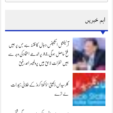
اہم خبریں
آرٹیفشل انٹلیجنس دجال کا فتنہ ہے جس پر ہمیں
فتح حاصل ہو گی،AI پر اندھے اعتماد کی وجہ سے
ہمیں خطرات لاحق ہیں پروفیسر احمد رفیق
کلرسیداں ڈکیتی‘ڈاکو1 کروڑ کے طلائی زیورات
لے اڑے