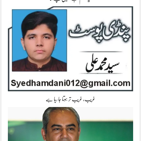
غریب، غریب تر ہوتا جا رہا ہے