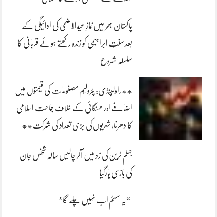
پاکستان بھر میں نمازِ عیدالاضحی کی ادائیگی کے
بعد سنتِ ابراہیمی کو زندہ رکھتے ہوئے قربانی کا
سلسلہ شروع
**راولپنڈی: پٹرولیم مصنوعات کی قیمتوں میں
اضافے اور مہنگائی کے خلاف جماعت اسلامی
کا دھرنا، شہریوں کی بڑی تعداد کی شرکت**
جہلم ٹرین کی زد میں آکر چالیس سالہ شخص جان
کی بازی ہارگیا
“یہ سسٹم اب نہیں چلے گا”