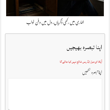
الماری میں رکھی ڈگریاں، دل میں دفن خواب
اپنا تبصرہ بھیجیں
آپکا ای میل ایڈریس شائع نہیں کیا جائے گا
اپنا تبصرہ لکھیں