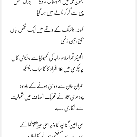
بھون نلہ میں افسوسناک حادثہ — بزرگ شخص
پلی سے گر کر نالے میں بہہ گیا
کہوٹہ: فائرنگ کے واقعے میں ایک شخص جاں
بحق، تین زخمی
انجینئر قمراسلام راجہ کی کمبوڈیا سے ہنگامی کال
پر چکری میں 16 افراد کا کامیاب ریسکیو
عمران خان سے دوستی ہونے کے باوجود
چودھری نثار نے تحریک انصاف میں شمولیت
سے انکاری رہے
علی امین گنڈاپور کا وزیراعلیٰ خیبرپختونخوا کے
عہدے سے مستعفی ہونے کا اعلان