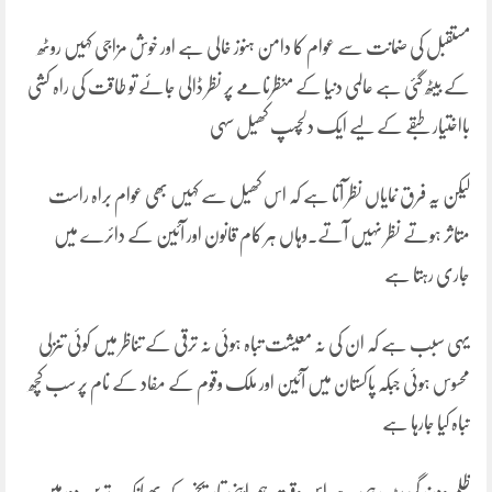
مستقبل کی ضمانت سے عوام کا دامن ہنوز خالی ہے اور خوش مزاجی کہیں روٹھ
کے بیٹھ گئی ہے عالمی دنیا کے منظرنامے پر نظر ڈالی جائے تو طاقت کی راہ کشی
بااختیار طبقے کے لیے ایک دلچسپ کھیل سہی
لیکن یہ فرق نمایاں نظر آتا ہے کہ اس کھیل سے کہیں بھی عوام براہ راست
متاثر ہوتے نظر نہیں آتے۔وہاں ہر کام قانون اور آئین کے دائرے میں
جاری رہتا ہے
یہی سبب ہے کہ ان کی نہ معیشت تباہ ہوئی نہ ترقی کے تناظر میں کوئی تنزلی
محسوس ہوئی جبکہ پاکستان میں آئین اور ملک وقوم کے مفاد کے نام پر سب کچھ
تباہ کیا جارہا ہے