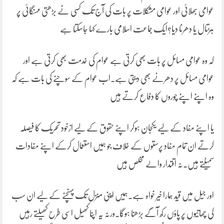
عوامی بھلائی اور عوامی مشکلات پر بات کی آج تک کسی نے بڑھتی مہنگائی پر
ہڑتال یا دھرنا دیا؟ایک جماعت اسلامی بارے کہا جاسکتا ہے
کہ وہ عوامی مسائل پر بات بھی کرتی ہے عوام کی خدمت بھی کرتی ہے اور
عوامی مسائل پر دھرنے بھی دیتی ہے۔اب عوام کے سوچنے کی بات ہے کہ
وہ اپنے اپنے چوروں کا دفاع کرتے ہیں
یا اپنے مفاد کے لیے یکجان ہوکر اپنے حقوق کے لیے ازخود تحریک کا فیصلہ
کرتے ان تمام مفاد پرستوں کے خلاف جو ہمیں استعمال کرکے اپنے مفادات
سمیٹتے ہیں۔نہ اقتدار والے مخلص ہیں
اور جیل میں قید ہمارا خیر خواہ ہے۔ہمیں اپنی منزل تک پہنچنے کے لیے ان سب
کی چھاتیوں پر پاؤں رکھ آگے بڑھنا ہوگا۔ورنہ یہ اپنا کھیل اسی طرح کھیلتے رہیں