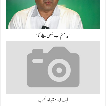
“یہ سسٹم اب نہیں چلے گا”
ایک اچھا مقرر اور خطیب