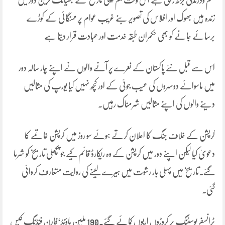
ظلم ودرندگی بڑھ رہی ہے اس وقت ہم اپنی تاریخ کے بھیانک ترین دورمیں
زندہ ہیں بھوک اور افلاس کی تصویر بنے غریب عوام پر مہنگائی کے کوڑے
برسائے جانے کو بھی حکمران طبقہ خدمت اور عبادت قرار دیتا ہے
اس سے قبل نئے پاکستان کے نعرے پر آنے والوں نے اپنے چار سالہ دور
میں ماسوائے دوسروں کی عیب جوئی کے اور کچھ نہیں کیا یورپ کی مثالیں
دینے والوں کی اپنے مثالیں شرمناک رہیں۔
کرپشن کے خلاف جنگ کا اعلان کرتے ہوئے سو روز میں کرپشن خاتمے کا
دعویٰ کیا لیکن اپنے دور میں کرپشن کے وہ ریکارڈ قائم کیے جو پچھلی تاریخ کو شرما
گئے۔تاریخ میں پہلی بار رشوت میں ہیرے لینے کی روایت متعارف کروائی
گئی۔
ٹرانسفر پوسٹنگ پر کروڑوں اربوں کمائے گئے۔190 ملین پاؤنڈ‘فارن فنڈنگ کیس