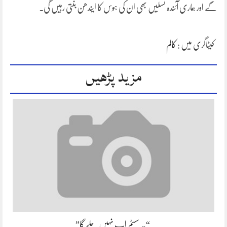
گے اور ہماری آئندہ نسلیں بھی ان کی ہوس کا ایندھن بنتی رہیں گی۔
کیٹاگری میں :
کالم
مزید پڑھیں
“یہ سسٹم اب نہیں چلے گا”