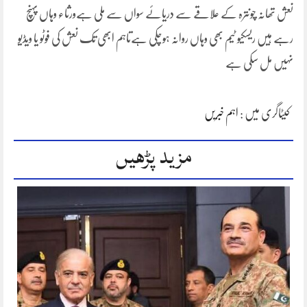
نعش تھانہ چونترہ کے علاقے سے دریائے سواں سے ملی ہےورثاء وہاں پہنچ
رہے ہیں ریسکیو ٹیم بھی وہاں روانہ ہوچکی ہےتاہم ابھی تک نعش کی فوٹو یا ویڈیو
نہیں مل سکی ہے
کیٹاگری میں :
اہم خبریں
مزید پڑھیں