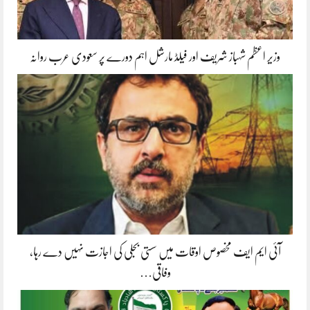
وزیر اعظم شہباز شریف اور فیلڈ مارشل اہم دورے پر سعودی عرب روانہ
آئی ایم ایف مخصوص اوقات میں سستی بجلی کی اجازت نہیں دے رہا،
وفاقی…