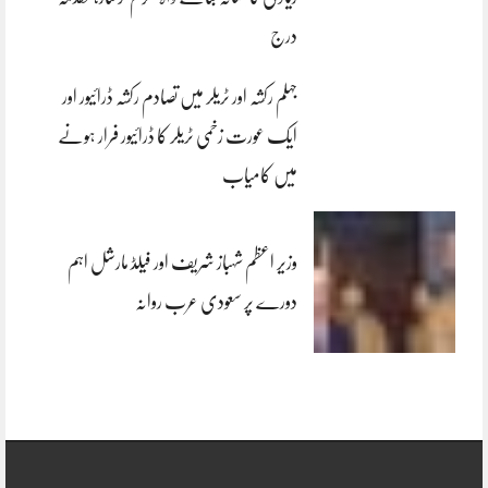
درج
جہلم رکشہ اور ٹریلر میں تصادم رکشہ ڈرائیور اور
ایک عورت زخمی ٹریلر کا ڈرائیور فرار ہونے
میں کامیاب
وزیر اعظم شہباز شریف اور فیلڈ مارشل اہم
دورے پر سعودی عرب روانہ