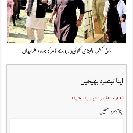
ڈپٹی کمشنر راولپنڈی کیپٹن(ر) ندیم ناصر کا دورہء کلرسیداں
اپنا تبصرہ بھیجیں
آپکا ای میل ایڈریس شائع نہیں کیا جائے گا
اپنا تبصرہ لکھیں