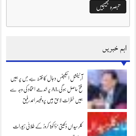
اہم خبریں
آرٹیفشل انٹلیجنس دجال کا فتنہ ہے جس پر ہمیں
فتح حاصل ہو گی،AI پر اندھے اعتماد کی وجہ سے
ہمیں خطرات لاحق ہیں پروفیسر احمد رفیق
کلرسیداں ڈکیتی‘ڈاکو1 کروڑ کے طلائی زیورات