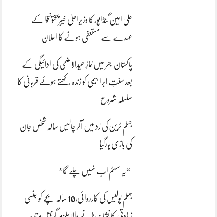
علی امین گنڈاپور کا وزیراعلیٰ خیبرپختونخوا کے
عہدے سے مستعفی ہونے کا اعلان
پاکستان بھر میں نمازِ عیدالاضحی کی ادائیگی کے
بعد سنتِ ابراہیمی کو زندہ رکھتے ہوئے قربانی کا
سلسلہ شروع
جہلم ٹرین کی زد میں آکر چالیس سالہ شخص جان
کی بازی ہارگیا
“یہ سسٹم اب نہیں چلے گا”
جہلم پولیس کی کارروائی،10 سالہ بچے کو جنسی
زیادتی کا نشانہ بنانے والا ملزم گرفتار،مقدمہ