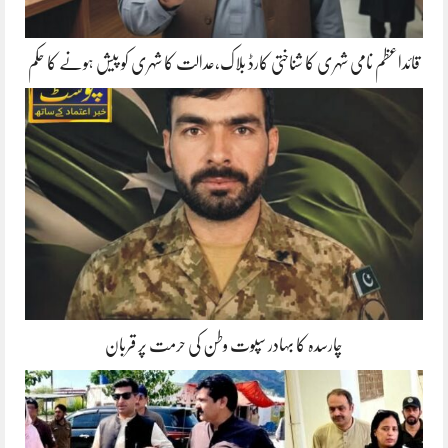
قائداعظم نامی شہری کا شناختی کارڈ بلاک،عدالت کا شہری کو پیش ہونے کا حکم
چارسدہ کا بہادر سپوت وطن کی حرمت پر قربان