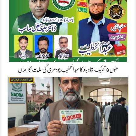
جموں 6 تحریک شاد باد کا عبدالخطیب چودھری کی حمایت کا اعلان