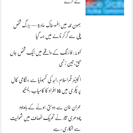
لے اڑے
بھون نلہ میں افسوسناک حادثہ — بزرگ شخص
پلی سے گر کر نالے میں بہہ گیا
کہوٹہ: فائرنگ کے واقعے میں ایک شخص جاں
بحق، تین زخمی
انجینئر قمراسلام راجہ کی کمبوڈیا سے ہنگامی کال
پر چکری میں 16 افراد کا کامیاب ریسکیو
عمران خان سے دوستی ہونے کے باوجود
چودھری نثار نے تحریک انصاف میں شمولیت
سے انکاری رہے