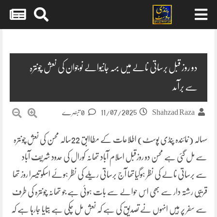
Skip
to
content
دو روز قبل برساتی نالے میں بہہ جانیوالے نوجوان کی نعش چونترہ
سے برآمد
11/07/2025
Shahzad Raza
0 تبصرے
سہالہ (نمائندہ پنڈی پوسٹ) اطلاعات کے مطاابق 22سالہ محسن کی نعش چونترہ
سے مل گئی ہے محسن دو روزقبل اسلام آباد تھانہ کورال کی حدود شریف آباد
سے برساتی نالے کی نظر ہوگیاتھا آج برساتی ریلے کی نظر ہوئے اسکو تیسرا روز تھا
قریبی رشتہ دار سے بھی اس حوالے سے بات ہوئی ہے جو تھانہ چونترہ کی طرف
سے سفر پر ہیں انہوں نے تصدیق کی ہے کہ نعش مل چکی ہے بتایا جارہا ہے کہ